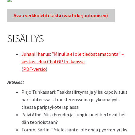
Avaa verkkole­hti tästä (vaatii kir­jau­tu­misen)
SISÄLLYS
Juhani Ihanus: ”Min­ul­la ei ole tiedostam­a­ton­ta” –
keskustelua ChatGPT:n kanssa
(
PDF-ver­sio
)
Artikke­lit
Pir­jo Tuhkasaari: Taakkasi­ir­tymä ja ylisukupolvi­su­us
parisuh­teessa – trans­fer­ens­seina psyko­ana­lyyt­
tises­sa paripsykoterapiassa
Päivi Alho: Mitä Freudin ja Jun­gin unet ker­to­vat hei­
dän teorioistaan?
Tom­mi Sar­lin: ”Mielessäni ei ole enää pyör­re­myrsky