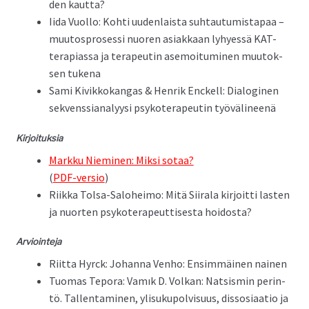
den kautta?
Iida Vuol­lo: Kohti uuden­laista suh­tau­tu­mistapaa –
muu­tospros­es­si nuoren asi­akkaan lyhyessä KAT-
ter­api­as­sa ja ter­apeutin ase­moi­tu­mi­nen muu­tok­
sen tukena
Sami Kivikkokan­gas & Hen­rik Enck­ell: Dialogi­nen
sekvenssi­ana­lyysi psykoter­apeutin työvälineenä
Kir­joituk­sia
Markku Niem­i­nen: Mik­si sotaa?
(
PDF-ver­sio
)
Riik­ka Tol­sa-Salo­heimo: Mitä Siirala kir­joit­ti las­ten
ja nuorten psykoter­apeut­tis­es­ta hoidosta?
Arvioin­te­ja
Riit­ta Hyr­ck: Johan­na Ven­ho: Ensim­mäi­nen nainen
Tuo­mas Tepo­ra: Vamık D. Volkan: Nat­sis­min per­in­
tö. Tal­len­t­a­mi­nen, ylisukupolvi­su­us, dis­sosi­aa­tio ja