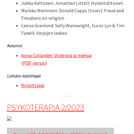
Juk­ka Aal­to­nen: Jonathan Lit­tell: Hyväntahtoiset
Markku Niem­i­nen: Don­ald Capps (toim.): Freud and
Freudi­ans on religion
Leena Granlund: Sal­ly Wain­wright, Euros Lyn & Tim
Fywell: Var­jo­jen laakso
Kolum­ni
Anna Col­lan­der: Voileip­iä ja mehua
(
PDF-ver­sio
)
Lehden kir­joit­ta­jat
Kir­joit­ta­jat
PSYKOTERAPIA 2/2023