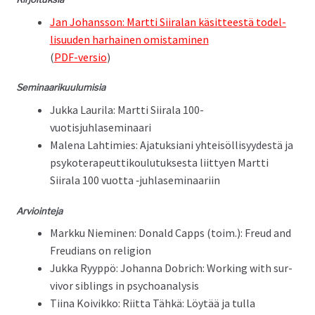
Jan Johans­son: Mart­ti Siiralan käsit­teestä todel­
lisu­u­den harhainen omis­t­a­mi­nen
(
PDF-ver­sio
)
Sem­i­naariku­u­lu­misia
Juk­ka Lau­ri­la: Mart­ti Siirala 100-
vuotisjuhlaseminaari
Male­na Lah­timies: Ajatuk­siani yhteisöl­lisyy­destä ja
psykoter­apeut­tik­oulu­tuk­ses­ta liit­tyen Mart­ti
Siirala 100 vuot­ta ‑juh­lasem­i­naari­in
Arvioin­te­ja
Markku Niem­i­nen: Don­ald Capps (toim.): Freud and
Freudi­ans on religion
Juk­ka Ryyp­pö: Johan­na Dobrich: Work­ing with sur­
vivor sib­lings in psychoanalysis
Tiina Koivikko: Riit­ta Tähkä: Löytää ja tul­la