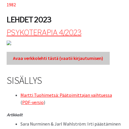
1982
Tuki
LEHDET 2023
Tilaa lehti
PSYKOTERAPIA 4/2023
Sisällysluettelot
Avaa verkkole­hti tästä (vaatii kir­jau­tu­misen)
Kirjaudu sisään
SISÄLLYS
Mart­ti Tuo­himet­sä: Pää­toimit­ta­jan vai­htues­sa
(
PDF-ver­sio
)
Artikke­lit
Sara Nur­mi­nen & Jarl Wahlström: Irti päästämi­nen