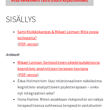
Avaa verkkole­hti tästä (vaatii kir­jau­tu­misen)
SISÄLLYS
Sami Kivikkokan­gas & Mikael Leiman: Mitä oppia
kol­le­gal­ta?
(
PDF-ver­sio
)
Artikke­lit
Mikael Leiman: Semi­oot­ti­nen objek­tisuhde­teo­ria
kog­ni­ti­ivis-ana­lyyt­tisen ter­api­an teo­ri­ana
(
PDF-ver­sio
)
Édua Holm­ström: Uusi rela­tion­aa­li­nen näkökul­ma
kog­ni­ti­ivis-ana­lyyt­tiseen psykoter­api­aan – onko
nyt inte­graa­tion aika?
Ilona Halme: Miten asi­akkaan riskipo­si­tio voi näkyä
ter­apeut­tises­sa suh­teessa ter­apeutin vas­tatun­tei­