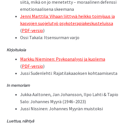
siitä, mikä on jo menetet­ty – moraa­li­nen defenssi
emo­tion­aalise­na skeemana
Jen­ni Mart­ti­la: Vihaan liit­tyvä heikko toim­i­ju­us ja
kasvo­jen suo­je­lu­työ psykoter­api­akeskusteluis­sa
(
PDF-ver­sio
)
Ossi Takala: Itsen­sur­man varjo
Kir­joituk­sia
Markku Niem­i­nen: Psyko­ana­lyysi ja kuole­ma
(
PDF-ver­sio
)
Jus­si Suden­le­hti: Rajati­lakaaok­sen kohtaamisesta
In memo­ri­am
Juk­ka Aal­to­nen, Jan Johans­son, Ilpo Lahti & Tapio
Salo: Johannes Myyrä (1946–2023)
Jus­si Nissi­nen: Johannes Myyrän muistoksi
Luet­tua, nähtyä