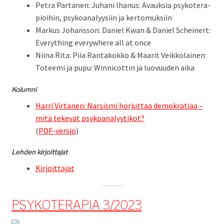
Petra Par­ta­nen: Juhani Ihanus: Avauk­sia psykoter­a­
pi­oi­hin, psyko­ana­lyysi­in ja kertomuksiin
Markus Johans­son: Daniel Kwan & Daniel Schein­ert:
Every­thing every­where all at once
Niina Rita: Piia Rantakokko & Maar­it Veikko­lainen:
Totee­mi ja pupu: Win­ni­cot­tin ja luovu­u­den aika
Kolum­ni
Har­ri Vir­ta­nen: Nar­sis­mi hor­jut­taa demokra­ti­aa –
mitä tekevät psyko­ana­lyytikot?
(
PDF-ver­sio
)
Lehden kir­joit­ta­jat
Kir­joit­ta­jat
PSYKOTERAPIA 3/2023