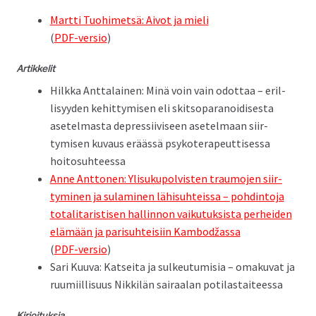
Mart­ti Tuo­himet­sä: Aiv­ot ja mieli
(
PDF-ver­sio
)
Artikke­lit
Hilk­ka Antta­lainen: Minä voin vain odot­taa – eril­
lisyy­den kehit­tymisen eli skit­sopara­noidis­es­ta
asetel­mas­ta depres­si­iviseen asetel­maan siir­
tymisen kuvaus eräässä psykoter­apeut­tises­sa
hoitosuhteessa
Anne Ant­to­nen: Ylisukupolvis­ten trau­mo­jen siir­
tymi­nen ja sulami­nen lähisuhteis­sa – pohd­in­to­ja
total­i­taris­tisen hallinnon vaiku­tuk­sista per­hei­den
elämään ja parisuhteisi­in Kam­bodžas­sa
(
PDF-ver­sio
)
Sari Kuu­va: Kat­sei­ta ja sulkeu­tu­misia – omaku­vat ja
ruumi­il­lisu­us Nikkilän sairaalan potilastaiteessa
Kir­joituk­sia