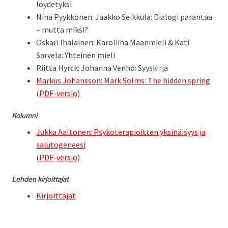
löydetyksi
Nina Pyykkö­nen: Jaakko Seikku­la: Dialo­gi paran­taa
– mut­ta miksi?
Oskari Iha­lainen: Karoli­ina Maan­mieli & Kati
Sarvela: Yhteinen mieli
Riit­ta Hyr­ck: Johan­na Ven­ho: Syyskirja
Markus Johans­son: Mark Solms: The hid­den spring
(
PDF-ver­sio
)
Kolum­ni
Juk­ka Aal­to­nen: Psykoter­a­pi­oit­ten yksinäisyys ja
salu­to­ge­neesi
(
PDF-ver­sio
)
Lehden kir­joit­ta­jat
Kir­joit­ta­jat