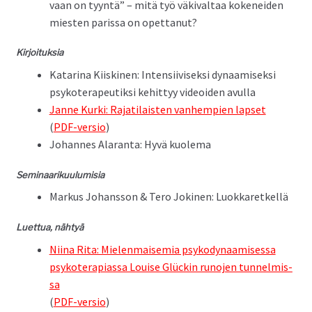
vaan on tyyn­tä” – mitä työ väki­val­taa kokenei­den
miesten paris­sa on opettanut?
Kir­joituk­sia
Kata­ri­na Kiisk­i­nen: Inten­si­ivisek­si dynaamisek­si
psykoter­apeu­tik­si kehit­tyy videoiden avulla
Janne Kur­ki: Rajati­lais­ten van­hempi­en lapset
(
PDF-ver­sio
)
Johannes Alaran­ta: Hyvä kuolema
Sem­i­naariku­u­lu­misia
Markus Johans­son & Tero Joki­nen: Luokkaretkellä
Luet­tua, nähtyä
Niina Rita: Mie­len­maisemia psyko­dy­naamises­sa
psykoter­api­as­sa Louise Glückin runo­jen tun­nelmis­
sa
(
PDF-ver­sio
)