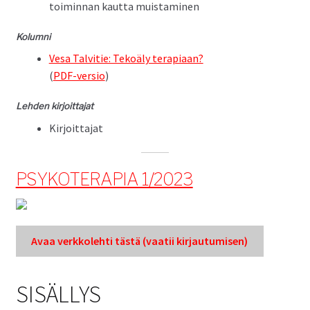
toimin­nan kaut­ta muistaminen
Kolum­ni
Vesa Talvi­tie: Tekoä­ly ter­api­aan?
(
PDF-ver­sio
)
Lehden kir­joit­ta­jat
Kir­joit­ta­jat
PSYKOTERAPIA 1/2023
Avaa verkkole­hti tästä (vaatii kir­jau­tu­misen)
SISÄLLYS