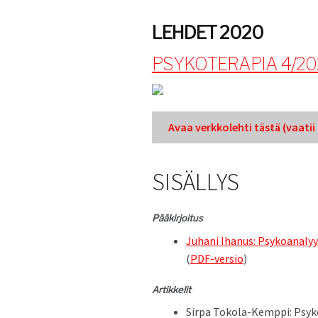
LEHDET 2020
PSYKOTERAPIA 4/20
Avaa verkkole­hti tästä (vaatii k
SISÄLLYS
Pääkir­joi­tus
Juhani Ihanus: Psyko­ana­lyys
(
PDF-ver­sio
)
Artikke­lit
Sir­pa Toko­la-Kemp­pi: Psyk