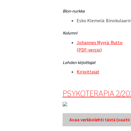
Bion-nurk­ka
Esko Klemelä: Binoku­laari­n
Kolum­ni
Johannes Myyrä: Rut­to
(
PDF-ver­sio
)
Lehden kir­joit­ta­jat
Kir­joit­ta­jat
PSYKOTERAPIA 2/20
Avaa verkkole­hti tästä (vaatii k