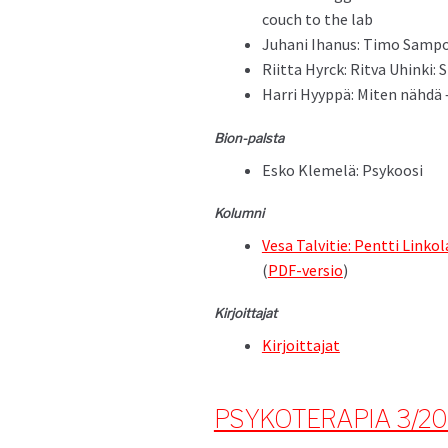
couch to the lab
Juhani Ihanus: Timo Sam­po­l
Riit­ta Hyr­ck: Rit­va Uhin­ki:
Har­ri Hyyp­pä: Miten nähdä 
Bion-pal­s­ta
Esko Klemelä: Psykoosi
Kolum­ni
Vesa Talvi­tie: Pent­ti Linko­
(
PDF-ver­sio
)
Kir­joit­ta­jat
Kir­joit­ta­jat
PSYKOTERAPIA 3/2