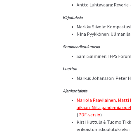
Ant­to Luh­tavaara: Rever­ie
Kir­joituk­sia
Markku Siivola: Kom­pas­tusk
Nina Pyykkö­nen: Ull­mani­la
Sem­i­naariku­u­lu­misia
Sami Salmi­nen: IFPS Forum 
Luet­tua
Markus Johans­son: Peter Hø
Ajanko­htaista
Mar­i­o­la Paav­i­lainen, Mat
aikaan. Mitä pan­demia opet­
(
PDF-ver­sio
)
Kir­si Hut­tula & Tuo­mo Tikka
erikoistumiskoulutukseksi