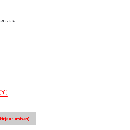
en visio
20
ir­jau­tu­misen)