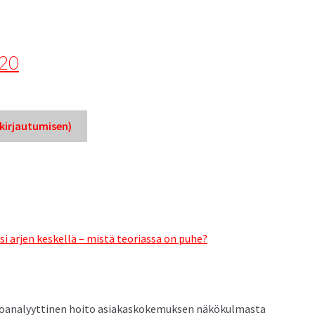
20
ir­jau­tu­misen)
i arjen keskel­lä – mis­tä teo­ri­as­sa on puhe?
o­ana­lyyt­ti­nen hoito asi­akaskoke­muk­sen näkökulmasta