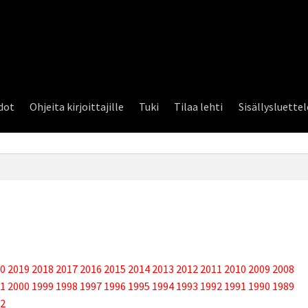
dot
Ohjeita kirjoittajille
Tuki
Tilaa lehti
Sisällysluette
0
2019
2018
2017
2016
2015
2014
2013
2012
2011
2010
2009
2008
1
2000
1999
1998
1997
1996
1995
1994
1993
1992
1991
1990
1989
2