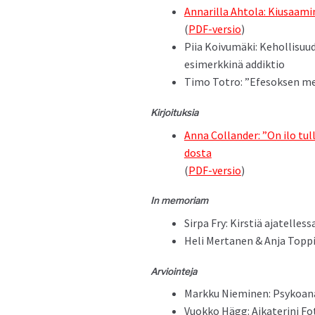
Annar­il­la Ahto­la: Kiusaami
(
PDF-ver­sio
)
Piia Koivumä­ki: Kehol­lisu­u­
esimerkkinä addiktio
Timo Totro: ”Efe­sok­sen mel
Kir­joituk­sia
Anna Col­lan­der: ”On ilo tul
dos­ta
(
PDF-ver­sio
)
In memo­ri­am
Sir­pa Fry: Kirstiä ajatelless
Heli Mer­ta­nen & Anja Top­pi
Arvioin­te­ja
Markku Niem­i­nen: Psyko­ana
Vuokko Hägg: Aika­teri­ni Fo