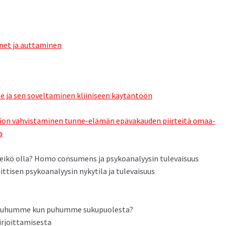
et ja aut­ta­mi­nen
 ja sen sovelt­a­mi­nen kli­iniseen käytän­töön
tion vahvis­t­a­mi­nen tunne-elämän epä­vakau­den piirteitä omaa­
a
i eikö olla? Homo con­sumens ja psyko­ana­lyysin tulevaisuus
it­tisen psyko­ana­lyysin nykyti­la ja tulevaisuus
ka puhumme kun puhumme sukupuolesta?
 kirjoittamisesta