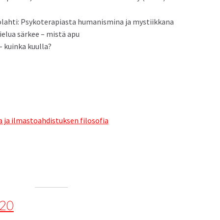
ahti: Psykoter­api­as­ta human­is­mi­na ja mystiikkana
 Sielua sär­kee – mis­tä apu
– kuin­ka kuulla?
la ja ilmas­toahdis­tuk­sen filosofia
020