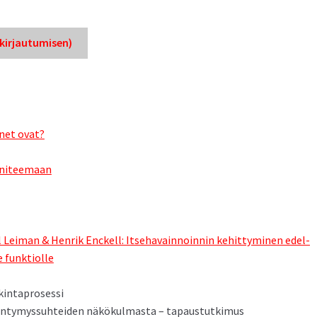
ir­jau­tu­misen)
unet ovat?
uni­teemaan
Leiman & Hen­rik Enck­ell: Itse­havain­noin­nin kehit­tymi­nen edel­
e funk­ti­olle
lkintaprosessi
in­tymys­suhtei­den näkökul­mas­ta – tapaustutkimus