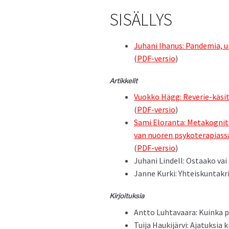
SISÄLLYS
Juhani Ihanus: Pan­demia, un
(
PDF-ver­sio
)
Artikke­lit
Vuokko Hägg: Rever­ie-käsite
(
PDF-ver­sio
)
Sami Elo­ran­ta: Metakog­ni­
van nuoren psykoter­api­as­s
(
PDF-ver­sio
)
Juhani Lin­dell: Ostaako va
Janne Kur­ki: Yhteiskun­takri­
Kir­joituk­sia
Ant­to Luh­tavaara: Kuin­
Tui­ja Hauk­i­järvi: Ajatuk­sia