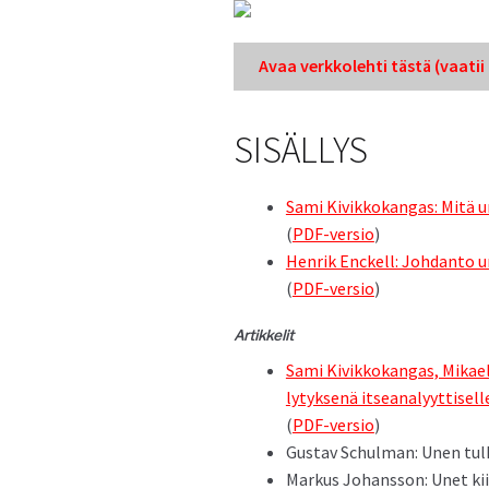
Avaa verkkole­hti tästä (vaatii k
SISÄLLYS
Sami Kivikkokan­gas: Mitä 
(
PDF-ver­sio
)
Hen­rik Enck­ell: Johdan­to 
(
PDF-ver­sio
)
Artikke­lit
Sami Kivikkokan­gas, Mikael 
ly­tyk­senä itseana­lyyt­tisell
(
PDF-ver­sio
)
Gus­tav Schul­man: Unen tu
Markus Johans­son: Unet ki