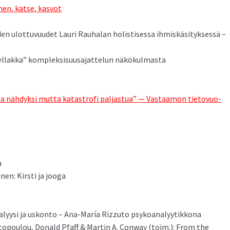
­nen, katse, kasvot
den ulot­tuvu­udet Lau­ri Rauha­lan holis­tises­sa ihmiskäsi­tyk­sessä –
­lak­ka” kom­plek­sisu­usa­jat­telun näkökulmasta
­la nähdyk­si mut­ta katas­trofi pal­jas­tua” — Vas­taa­mon tietovuo­
a
nen: Kirsti ja jooga
­lyysi ja uskon­to – Ana-María Riz­zu­to psykoanalyytikkona
topoulou, Don­ald Pfaff & Mar­tin A. Con­way (toim.): From the