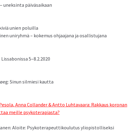
 — uneksin­ta päiväsaikaan
iviä unien poluilla
inen uniryh­mä – koke­mus ohjaa­jana ja osallistujana
Liss­abonis­sa 5–8.2.2020
eg: Sin­un silmiesi kautta
­ti Peso­la, Anna Col­lan­der & Ant­to Luh­tavaara: Rakkaus koro­nan
taa meille psykoter­api­as­ta?
­nen: Aloite: Psykoter­apeut­tik­oulu­tus yliopis­tol­lisek­si