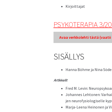
Kir­joit­ta­jat
PSYKOTERAPIA 3/2
Avaa verkkole­hti tästä (vaatii k
SISÄLLYS
Han­na Böhme ja Nina Söde
Artikke­lit
Fred M. Levin: Neu­rop­syko­a
Johannes Lehto­nen: Varhaise
jen neu­ro­fy­s­i­ol­o­giselle k
Mar­ja-Leena Heinonen ja Viljo