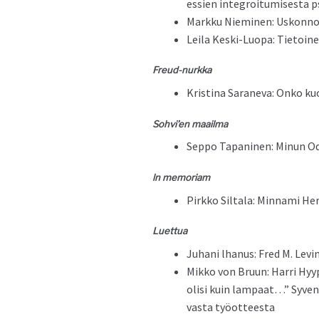
essien inte­groi­tu­mis­es­ta 
Markku Niem­i­nen: Uskon­
Leila Kes­ki-Luopa: Tietoin
Freud-nurk­ka
Kristi­na Sarane­va: Onko kuo
Sohvi’en maail­ma
Sep­po Tapa­ni­nen: Min­un O
ln memo­ri­am
Pirkko Sil­ta­la: Min­na­mi H
Luet­tua
Juhani lhanus: Fred M. Levin:
Mikko von Bru­un: Har­ri Hy
olisi kuin lam­paat…” Syven­t
vas­ta työotteesta