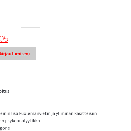
005
ir­jau­tu­misen)
oitus
einin lisä kuole­man­vi­etin ja ylim­inän käsitteisiin
­nen psykoanalyytikko
igone