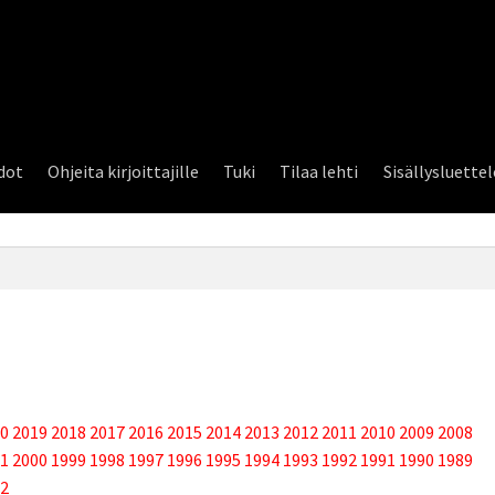
dot
Ohjeita kirjoittajille
Tuki
Tilaa lehti
Sisällysluette
0
2019
2018
2017
2016
2015
2014
2013
2012
2011
2010
2009
2008
1
2000
1999
1998
1997
1996
1995
1994
1993
1992
1991
1990
1989
2