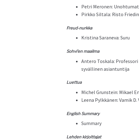
Petri Mero­nen: Uno­h­tu­m
Pirkko Sil­ta­la: Ris­to Frie
Freud-nurk­ka
Kristi­na Sarane­va: Suru
Sohvi’en maail­ma
Antero Toskala: Pro­fes­sori e
syvälli­nen asiantuntija
Luet­tua
Michel Grun­stein: Mikael En
Leena Pylkkä­nen: Vamik D. V
Eng­lish Summary
Sum­ma­ry
Lehden kir­joit­ta­jat