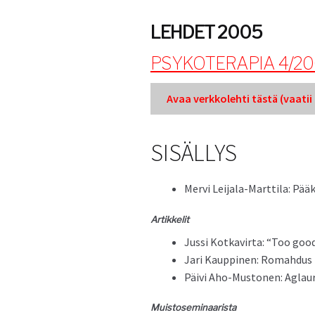
LEHDET 2005
PSYKOTERAPIA 4/2
Avaa verkkole­hti tästä (vaatii k
SISÄLLYS
Mervi Lei­jala-Mart­ti­la: Pää
Artikke­lit
Jus­si Kotkavir­ta: “Too goo
Jari Kaup­pinen: Rom­ah­dus P
Päivi Aho-Mus­to­nen: Aglau
Muis­tosem­i­naarista