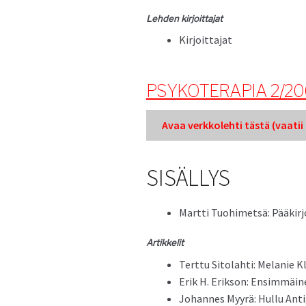
Lehden kir­joit­ta­jat
Kir­joit­ta­jat
PSYKOTERAPIA 2/2
Avaa verkkole­hti tästä (vaatii k
SISÄLLYS
Mart­ti Tuo­himet­sä: Pääkirj
Artikke­lit
Tert­tu Sito­lahti: Melanie Kl
Erik H. Erik­son: Ensim­mäi
Johannes Myyrä: Hul­lu Ant