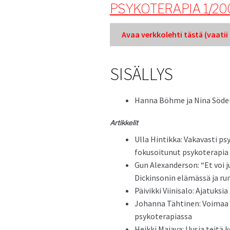
PSYKOTERAPIA 1/20
Avaa verkkole­hti tästä (vaatii k
SISÄLLYS
Han­na Böhme ja Nina Söde
Artikke­lit
Ulla Hin­tik­ka: Vakavasti ps
foku­soitunut psykoter­apia
Gun Alexan­der­son: “Et voi j
Dick­in­sonin elämässä ja r
Päivik­ki Viin­isa­lo: Ajatuk­
Johan­na Tähti­nen: Voimaa
psykoterapiassa
Heik­ki Maja­va: Uusia teit