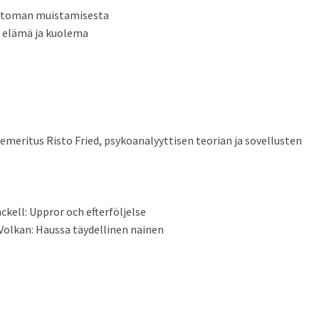
at­toman muistamisesta
din elämä ja kuolema
mer­i­tus Ris­to Fried, psyko­ana­lyyt­tisen teo­ri­an ja sovel­lus­ten
ck­ell: Uppror och efterföljelse
olkan: Haus­sa täy­delli­nen nainen