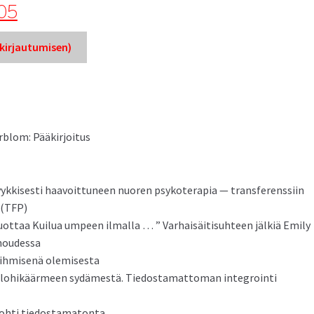
05
ir­jau­tu­misen)
rblom: Pääkirjoitus
yykkises­ti haavoit­tuneen nuoren psykoter­apia — trans­fer­enssi­in
 (TFP)
uot­taa Kuilua umpeen ilmal­la … ” Varhaisäi­tisuh­teen jälk­iä Emi­ly
unoudessa
sia ihmisenä olemisesta
 lohikäärmeen sydämestä. Tiedosta­mat­toman inte­groin­ti
ä kohti tiedostamatonta