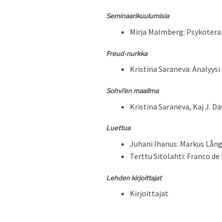
Sem­i­naariku­u­lu­misia
Mir­ja Malm­berg: Psykoter­
Freud-nurk­ka
Kristi­na Sarane­va: Ana­lyys
Sohvi’en maail­ma
Kristi­na Sarane­va, Kaj J. 
Luet­tua
Juhani lhanus: Markus Lång:
Tert­tu Sito­lahti: Fran­co 
Lehden kir­joit­ta­jat
Kir­joit­ta­jat