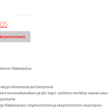
005
ir­jau­tu­misen)
rblom: Pääkirjoitus
na­lyysi kli­inisessä potilastyössä
n vuorovaiku­tuk­sen ja äiti-lap­si ‑suh­teen merk­i­tys vau­van aivo­
ypsymiselle
 Räkköläi­nen: Implisi­it­tis­ten ja eksplisi­it­tis­ten muis­tipros­