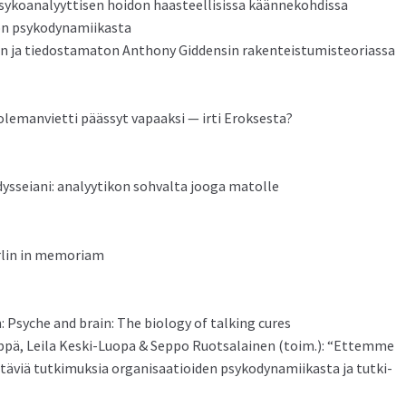
psyko­ana­lyyt­tisen hoidon haas­teel­li­sis­sa käännekohdissa
non psykodynamiikasta
en ja tiedostam­a­ton Antho­ny Gid­densin rakenteistumisteoriassa
le­man­vi­et­ti päässyt vapaak­si — irti Eroksesta?
dys­seiani: ana­lyytikon sohval­ta jooga matolle
er­lin in memoriam
 Psy­che and brain: The biol­o­gy of talk­ing cures
yp­pä, Leila Kes­ki-Luopa & Sep­po Ruot­salainen (toim.): “Ettemme
äviä tutkimuk­sia organ­isaa­tioiden psyko­dy­nami­ikas­ta ja tutki­