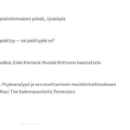
apiatutkimuk­sen päivät, Jyväskylä
i päät­tyy — vai päät­tyykö se?
David­kin, Esko Klemelä: Ronald Brit­tonin haastattelu
 Psyko­ana­lyysi ja sen sovelt­a­mi­nen musiikintutkimukseen
de Masi: The Sado­masochis­tic Perversion