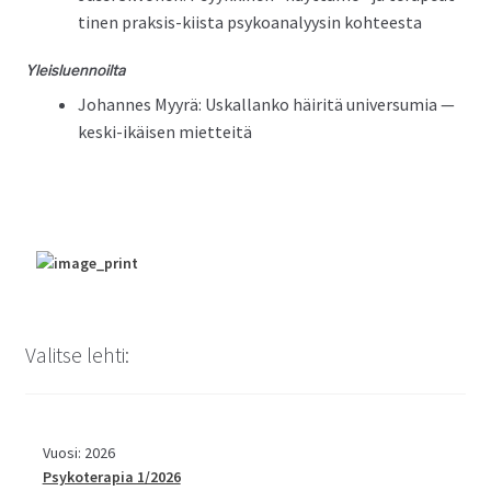
ti­nen prak­sis-kiista psyko­ana­lyysin kohteesta
Yleis­luen­noil­ta
Johannes Myyrä: Uskallanko häir­itä uni­ver­sum­ia —
kes­ki-ikäisen mietteitä
Valitse lehti:
Vuosi: 2026
Psykoterapia 1/2026