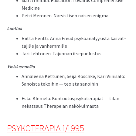
Mart­ti Siirala: Edu­ca­tion Towards Com­pre­hen­sive
Medicine
Petri Mero­nen: Nar­sis­tisen naisen enigma
Luet­tua
Riit­ta Pent­ti: Anna Freud psyko­ana­ly­y­sista kas­vat­
ta­jille ja vanhemmille
Jari Lehto­nen: Tajun­nan itsepuolustus
Yleis­luen­noil­ta
Annaleena Ket­tunen, Sei­ja Koschke, Kari Viin­isa­lo:
Sanoista tekoi­hin — teoista sanoihin
Esko Klemelä: Kuntou­tusp­sykoter­api­at — tilan­
nekat­saus Ther­a­peian näkökulmasta
PSYKOTERAPIA 1/1995