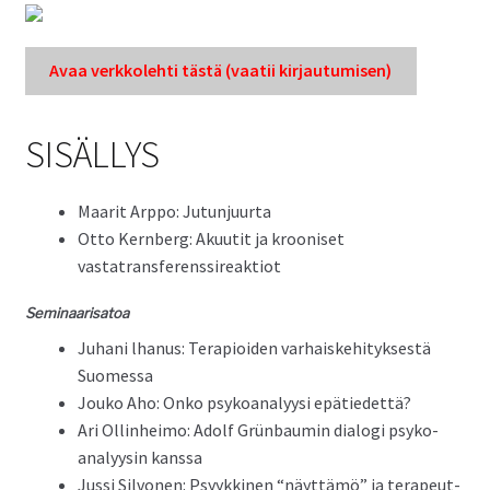
Avaa verkkole­hti tästä (vaatii kir­jau­tu­misen)
SISÄLLYS
Maar­it Arp­po: Jutunjuurta
Otto Kern­berg: Akuu­tit ja krooniset
vastatransferenssireaktiot
Sem­i­naarisatoa
Juhani lhanus: Ter­a­pi­oiden varhaiske­hi­tyk­ses­tä
Suomessa
Jouko Aho: Onko psyko­ana­lyysi epätiedettä?
Ari Ollinheimo: Adolf Grün­bau­min dialo­gi psyko­
ana­lyysin kanssa
Jus­si Sil­vo­nen: Psyykki­nen “näyt­tämö” ja ter­apeut­