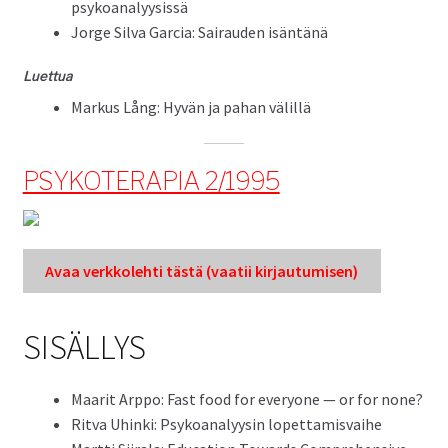
psykoanalyysissä
Jorge Sil­va Gar­cia: Sairau­den isäntänä
Luet­tua
Markus Lång: Hyvän ja pahan välillä
PSYKOTERAPIA 2/1995
Avaa verkkole­hti tästä (vaatii kir­jau­tu­misen)
SISÄLLYS
Maar­it Arp­po: Fast food for every­one — or for none?
Rit­va Uhin­ki: Psyko­ana­lyysin lopettamisvaihe