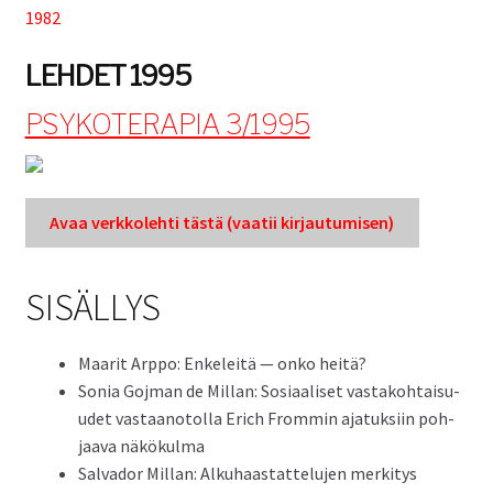
1982
Tuki
LEHDET 1995
Tilaa lehti
PSYKOTERAPIA 3/1995
Sisällysluettelot
Avaa verkkole­hti tästä (vaatii kir­jau­tu­misen)
Kirjaudu sisään
SISÄLLYS
Maar­it Arp­po: Enkeleitä — onko heitä?
Sonia Goj­man de Mil­lan: Sosi­aaliset vas­tako­htaisu­
udet vas­taan­otol­la Erich From­min ajatuk­si­in poh­
jaa­va näkökulma
Sal­vador Mil­lan: Alkuhaas­tat­telu­jen merk­i­tys