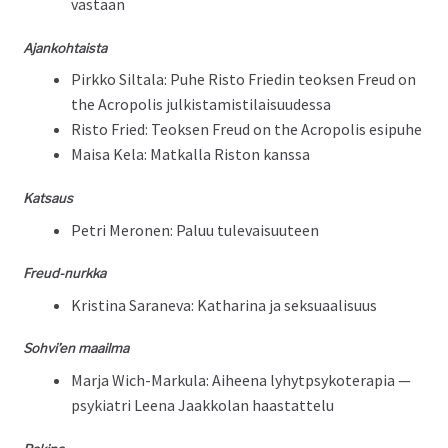
vastaan
Ajanko­htaista
Pirkko Sil­ta­la: Puhe Ris­to Friedin teok­sen Freud on
the Acrop­o­lis julkistamistilaisuudessa
Ris­to Fried: Teok­sen Freud on the Acrop­o­lis esipuhe
Maisa Kela: Matkalla Ris­ton kanssa
Kat­saus
Petri Mero­nen: Paluu tulevaisuuteen
Freud-nurk­ka
Kristi­na Sarane­va: Katha­ri­na ja seksuaalisuus
Sohvi’en maail­ma
Mar­ja Wich-Marku­la: Aiheena lyhytp­sykoter­apia —
psyki­a­tri Leena Jaakkolan haastattelu