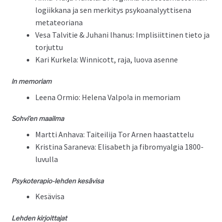
logi­ikkana ja sen merk­i­tys psyko­ana­lyyt­tise­na
metateoriana
Vesa Talvi­tie & Juhani lhanus: Implisi­it­ti­nen tieto ja
torjuttu
Kari Kurkela: Win­ni­cott, raja, luo­va asenne
ln memo­ri­am
Leena Ormio: Hele­na Valpo!a in memoriam
Sohvi’en maail­ma
Mart­ti Anha­va: Taiteil­i­ja Tor Arnen haastattelu
Kristi­na Sarane­va: Elis­a­beth ja fibromyal­gia 1800-
luvulla
Psykoter­a­pio-lehden kesävisa
Kesävisa
Lehden kir­joit­ta­jat