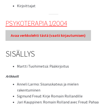
Kir­joit­ta­jat
PSYKOTERAPIA 1/2004
Avaa verkkole­hti tästä (vaatii kir­jau­tu­misen)
SISÄLLYS
Mart­ti Tuo­himet­sä: Pääkirjoitus
Artikke­lit
Anneli Lar­mo: Sis­aruska­teus ja mie­len
rakentuminen
Sig­mund Freud: Kir­je Romain Rollandille
Jari Kaup­pinen: Romain Rol­land avec Freud: Pahaa