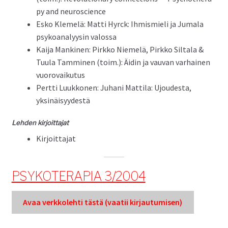
py and neuroscience
Esko Klemelä: Mat­ti Hyr­ck: Ihmis­mieli ja Jumala
psyko­ana­lyysin valossa
Kai­ja Mank­i­nen: Pirkko Niemelä, Pirkko Sil­ta­la &
Tuu­la Tam­mi­nen (toim.): Äidin ja vau­van varhainen
vuorovaikutus
Pert­ti Luukko­nen: Juhani Mat­ti­la: Ujoud­es­ta,
yksinäisyydestä
Lehden kir­joit­ta­jat
Kir­joit­ta­jat
PSYKOTERAPIA 3/2004
Avaa verkkole­hti tästä (vaatii kir­jau­tu­misen)