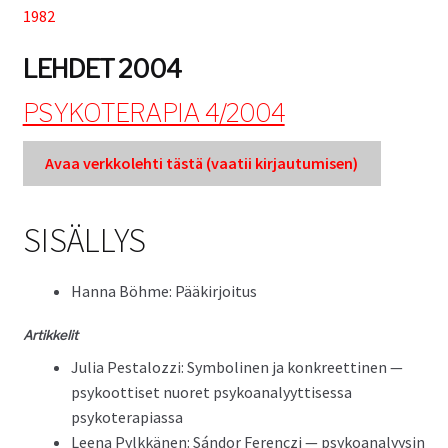
1982
Tuki
LEHDET 2004
Tilaa lehti
PSYKOTERAPIA 4/2004
Avaa verkkole­hti tästä (vaatii kir­jau­tu­misen)
Sisällysluettelot
SISÄLLYS
Kirjaudu sisään
Han­na Böhme: Pääkirjoitus
Artikke­lit
Julia Pestalozzi: Sym­bo­l­i­nen ja konkreet­ti­nen —
psykoot­tiset nuoret psyko­ana­lyyt­tises­sa
psykoterapiassa
Leena Pylkkä­nen: Sán­dor Fer­enczi — psyko­ana­lyysin