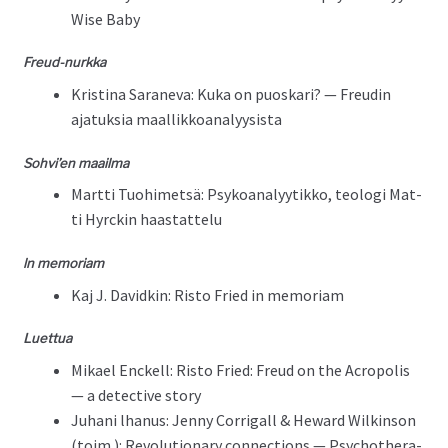
Wise Baby
Freud-nurk­ka
Kristi­na Sarane­va: Kuka on puoskari? — Freudin
ajatuk­sia maallikkoanalyysista
Sohvi’en maail­ma
Mart­ti Tuo­himet­sä: Psyko­ana­lyytikko, teolo­gi Mat­
ti Hyr­ckin haastattelu
ln memo­ri­am
Kaj J. David­kin: Ris­to Fried in memoriam
Luet­tua
Mikael Enck­ell: Ris­to Fried: Freud on the Acrop­o­lis
— a detec­tive story
Juhani lhanus: Jen­ny Cor­ri­gall & Heward Wilkin­son
(toim.): Rev­o­lu­tion­ary con­nec­tions — Psy­chother­a­