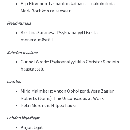
Eija Hir­vo­nen: Läs­näolon kaipaus — näkökul­mia
Mark Rothkon taiteeseen
Freud-nurk­ka
Kristi­na Sarane­va: Psyko­ana­lyyt­tis­es­ta
menetelmästä I
Sohvi’en maail­ma
Gun­nel Wrede: Psyko­ana­lyytikko Chris­ter Sjö­dinin
haastattelu
Luet­tua
Mir­ja Malm­berg: Anton Obholz­er & Vega Zagi­er
Roberts (toim.): The Uncon­scious at Work
Petri Mero­nen: Hilpeä hauki
Lehden kir­joit­ta­jat
Kir­joit­ta­jat