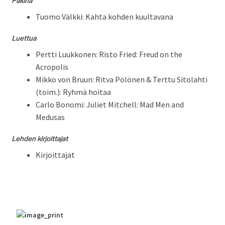
Pak­i­na
Tuo­mo Välk­ki: Kah­ta kohden kuultavana
Luet­tua
Pert­ti Luukko­nen: Ris­to Fried: Freud on the
Acropolis
Mikko von Bru­un: Rit­va Pölö­nen & Tert­tu Sito­lahti
(toim.): Ryh­mä hoitaa
Car­lo Bono­mi: Juli­et Mitchell: Mad Men and
Medusas
Lehden kir­joit­ta­jat
Kir­joit­ta­jat