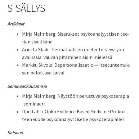
SISÄLLYS
Artikke­lit
Mir­ja Malm­berg: Sis­aruk­set psyko­ana­lyyt­tisen teo­
ri­an sivullisina
Ari­et­ta Slade: Peri­nataalisen mie­len­ter­veystyön
avaina­sia: vau­van pitämi­nen äidin mielessä
Markku Siivola: Deper­son­al­isaa­tio — itse­tun­te­muk­
sen pelot­ta­va taival
Sem­i­naariku­u­lu­misia
Mir­ja Malm­berg: Näyt­töön perus­tu­va psykoter­apia
‑sem­i­naari
Ilpo Lahti: Onko Evi­dence Based Med­i­cine Prokrus­
teen vuode psyko­ana­lyyt­tiselle psykoterapialle?
Kat­saus