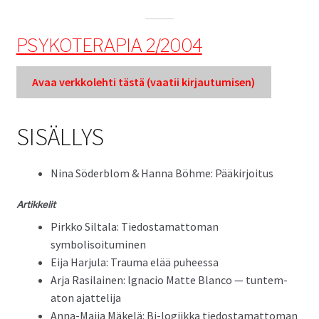
PSYKOTERAPIA 2/2004
Avaa verkkole­hti tästä (vaatii kir­jau­tu­misen)
SISÄLLYS
Nina Söderblom & Han­na Böhme: Pääkirjoitus
Artikke­lit
Pirkko Sil­ta­la: Tiedosta­mat­toman
symbolisoituminen
Eija Har­ju­la: Trau­ma elää puheessa
Arja Rasi­lainen: lgna­cio Mat­te Blan­co — tun­tem­
aton ajattelija
Anna-Mai­ja Mäkelä: Bi-logi­ik­ka tiedosta­mat­toman