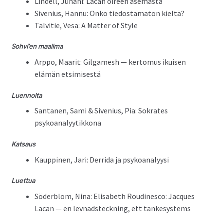
Lin­dell, Juhani: Lacan oireen asemasta
Sive­nius, Han­nu: Onko tiedostam­a­ton kieltä?
Talvi­tie, Vesa: A Mat­ter of Style
Sohvi’en maail­ma
Arp­po, Maar­it: Gil­gamesh — ker­to­mus ikuisen
elämän etsimisestä
Luen­nol­ta
San­ta­nen, Sami & Sive­nius, Pia: Sokrates
psykoanalyytikkona
Kat­saus
Kaup­pinen, Jari: Der­ri­da ja psykoanalyysi
Luet­tua
Söderblom, Nina: Elis­a­beth Roudi­nesco: Jacques
Lacan — en lev­nad­steck­n­ing, ett tankesys­tems