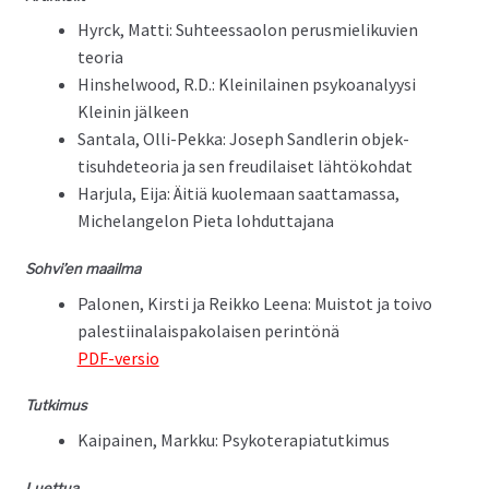
Hyr­ck, Mat­ti: Suh­teessaolon perus­mieliku­vien
teoria
Hin­shel­wood, R.D.: Kleini­lainen psyko­ana­lyysi
Kleinin jälkeen
San­ta­la, Olli-Pekka: Joseph San­d­lerin objek­
tisuhde­teo­ria ja sen freudi­laiset lähtökohdat
Har­ju­la, Eija: Äitiä kuole­maan saat­ta­mas­sa,
Michelan­gelon Pieta lohduttajana
Sohvi’en maail­ma
Palo­nen, Kirsti ja Reikko Leena: Muis­tot ja toi­vo
palesti­inalais­pako­laisen per­in­tönä
PDF-ver­sio
Tutkimus
Kaipainen, Markku: Psykoterapiatutkimus
Luet­tua