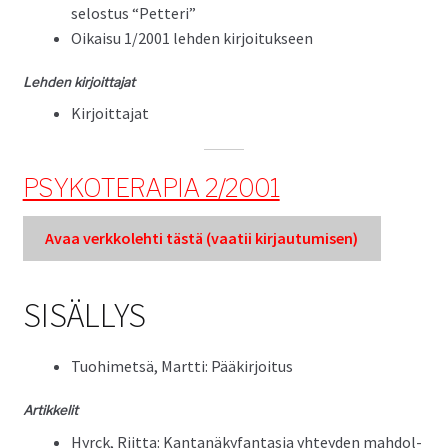
selostus “Pet­teri”
Oikaisu 1/2001 lehden kirjoitukseen
Lehden kir­joit­ta­jat
Kir­joit­ta­jat
PSYKOTERAPIA 2/2001
Avaa verkkole­hti tästä (vaatii kir­jau­tu­misen)
SISÄLLYS
Tuo­himet­sä, Mart­ti: Pääkirjoitus
Artikke­lit
Hyr­ck, Riit­ta: Kan­tanäky­fan­ta­sia yhtey­den mah­dol­