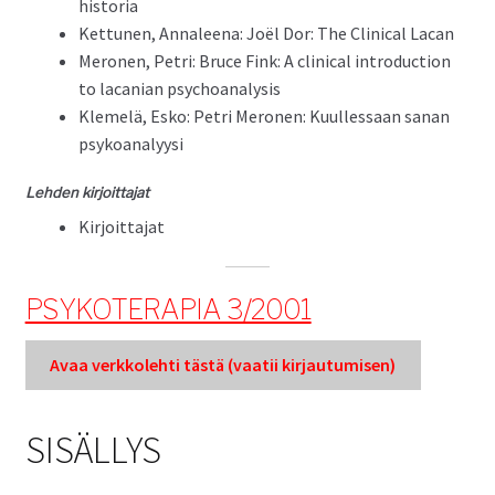
historia
Ket­tunen, Annaleena: Joël Dor: The Clin­i­cal Lacan
Mero­nen, Petri: Bruce Fink: A clin­i­cal intro­duc­tion
to lacan­ian psychoanalysis
Klemelä, Esko: Petri Mero­nen: Kuul­lessaan sanan
psykoanalyysi
Lehden kir­joit­ta­jat
Kir­joit­ta­jat
PSYKOTERAPIA 3/2001
Avaa verkkole­hti tästä (vaatii kir­jau­tu­misen)
SISÄLLYS