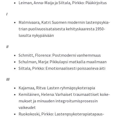
Leiman, Anna-Mai­ja ja Sil­ta­la, Pirkko: Pääkirjoitus
I
Malmi­vaara, Katri: Suomen mod­ernin las­tenpsyki­a­
tri­an puo­livu­o­sisa­tais­es­ta kehi­tyskaares­ta 1950-
luvul­ta nykypäivään
II
Schmitt, Flo­rence: Post­mod­erni vanhemmuus
Schul­man, Mar­ja: Pikku­lap­si matkalla maailmaan
Sil­ta­la, Pirkko: Emo­tion­aalis­es­ti pois­saol­e­va äiti
III
Kaja­maa, Rit­va: Las­ten ryhmäpsykoterapia
Kemiläi­nen, Hele­na: Varhaiset trau­maat­tiset koke­
muk­set ja min­u­u­den inte­groi­tu­mis­pros­essin
vaikeudet
Ruokokos­ki, Pirkko: Las­tenpsykoter­api­at­a­paus­