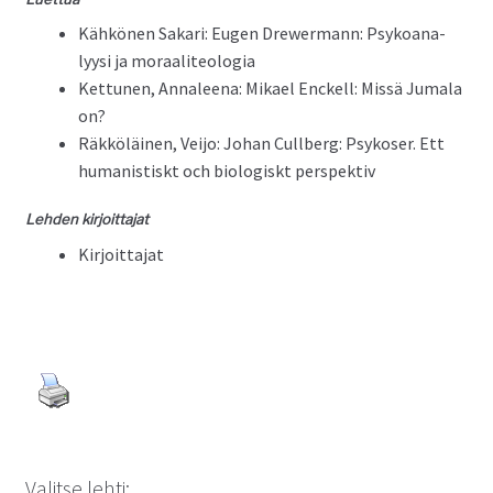
Kähkö­nen Sakari: Eugen Drew­er­mann: Psyko­ana­
lyysi ja moraaliteologia
Ket­tunen, Annaleena: Mikael Enck­ell: Mis­sä Jumala
on?
Räkköläi­nen, Vei­jo: Johan Cull­berg: Psykos­er. Ett
human­is­tiskt och biol­o­giskt perspektiv
Lehden kir­joit­ta­jat
Kir­joit­ta­jat
Valitse lehti: