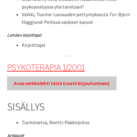
psyko­ana­lyysia yhä tarvitaan?
Välk­ki, Tuo­mo: Luovu­u­den pet­tymyk­ses­tä Tor-Björn
Häg­glu­nd: Peilis­sä vaskiset kasvot
Lehden kir­joit­ta­jat
Kir­joit­ta­jat
PSYKOTERAPIA 1/2001
Avaa verkkole­hti tästä (vaatii kir­jau­tu­misen)
SISÄLLYS
Tuo­himet­sä, Mart­ti: Pääkirjoitus
Artikke­lit