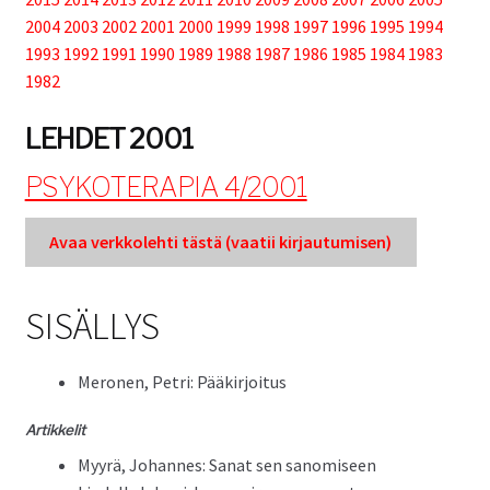
Ohjeita kirjoittajille
2004
2003
2002
2001
2000
1999
1998
1997
1996
1995
1994
1993
1992
1991
1990
1989
1988
1987
1986
1985
1984
1983
1982
Tuki
LEHDET 2001
Tilaa lehti
PSYKOTERAPIA 4/2001
Avaa verkkole­hti tästä (vaatii kir­jau­tu­misen)
Sisällysluettelot
SISÄLLYS
Kirjaudu sisään
Mero­nen, Petri: Pääkirjoitus
Artikke­lit
Myyrä, Johannes: Sanat sen sanomiseen