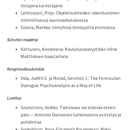
lis­ta­jana tai estäjänä
Lehtovuori, Pir­jo: Objek­tisuhtei­den rak­en­tu­mi­nen
inhimil­lisessä vuorovaikutuksessa
Siivola, Markku: Uniryh­mä ihmisyyt­tä etsimässä
Sohvi’en maail­ma
Ket­tunen, Annaleena: Koulu­tu­s­ana­lyytikko Iréne
Matthik­sen haastattelu
Kon­gres­siku­u­lu­misia
Vida, Judith E. ja Molad, Ger­shon J.: The Fer­encz­ian
Dia­logue: Psy­cho­analy­sis as a Way of Life
Luet­tua
Granström, Veikko: Tietoisu­us vie elämää eteen­
päin — Anto­nio Dama­sion tutkimusten esit­te­lyä ja
pohdintaa
Söderblom, Nina: Elis­a­beth Roudi­nesco: Mik­si