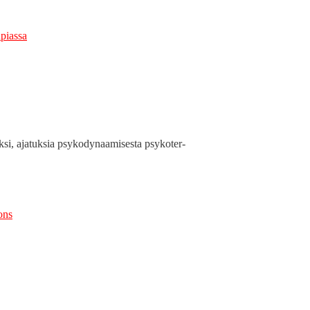
i­as­sa
­si, ajatuk­sia psyko­dy­naamis­es­ta psykoter­
ions