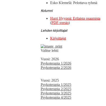
Esko Klemelä: Pelot­ta­va ryhmä
Kolum­ni
Har­ri Hyyp­pä: Eri­laista osaamista
(
PDF-ver­sio
)
Lehden kir­joit­ta­jat
Kir­joit­ta­jat
Valitse lehti:
Vuosi: 2026
Psykoterapia 1/2026
Psykoterapia 2/2026
Vuosi: 2025
Psykoterapia 1/2025
Psykoterapia 2/2025
Psykoterapia 3/2025
Psykoterapia 4/2025