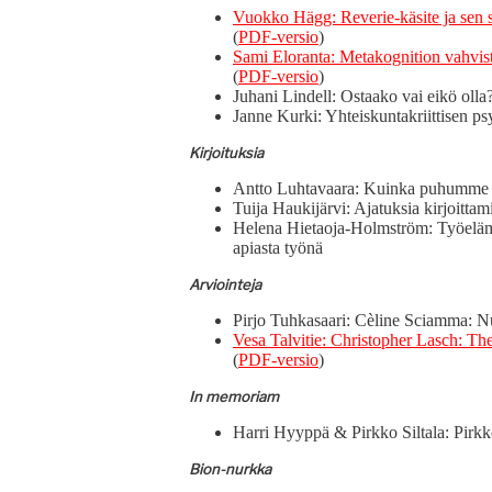
Vuokko Hägg: Rever­ie-käsite ja sen sov
(
PDF-ver­sio
)
Sami Elo­ran­ta: Metakog­ni­tion vahvis
(
PDF-ver­sio
)
Juhani Lin­dell: Ostaako vai eikö oll
Janne Kur­ki: Yhteiskun­takri­it­tisen ps
Kir­joituk­sia
Ant­to Luh­tavaara: Kuin­ka puhumm
Tui­ja Hauk­i­järvi: Ajatuk­sia kirjoittam
Hele­na Hietao­ja-Holm­ström: Työelämänk
api­as­ta työnä
Arvioin­te­ja
Pir­jo Tuhkasaari: Cèline Sci­amma:
Vesa Talvi­tie: Christo­pher Lasch: The c
(
PDF-ver­sio
)
In memo­ri­am
Har­ri Hyyp­pä & Pirkko Sil­ta­la: Pi
Bion-nurk­ka