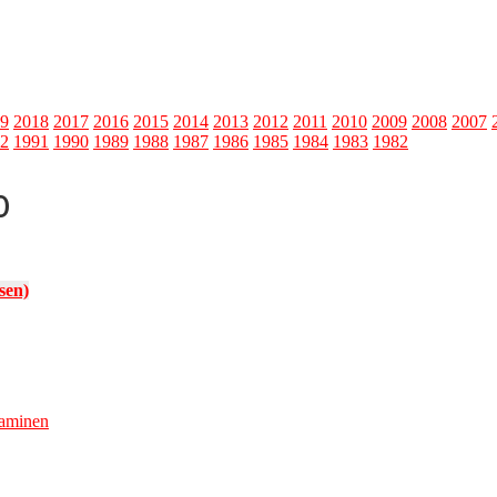
9
2018
2017
2016
2015
2014
2013
2012
2011
2010
2009
2008
2007
2
1991
1990
1989
1988
1987
1986
1985
1984
1983
1982
0
isen)
a­mi­nen