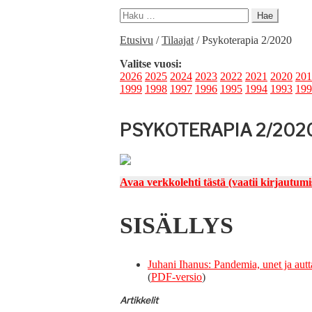
Haku:
Etusivu
/
Tilaajat
/
Psykoterapia 2/2020
Valitse vuosi:
2026
2025
2024
2023
2022
2021
2020
201
1999
1998
1997
1996
1995
1994
1993
199
PSYKOTERAPIA 2/202
Avaa verkkole­hti tästä (vaatii kir­jau­tu­m
SISÄLLYS
Juhani Ihanus: Pan­demia, unet ja aut­t
(
PDF-ver­sio
)
Artikke­lit