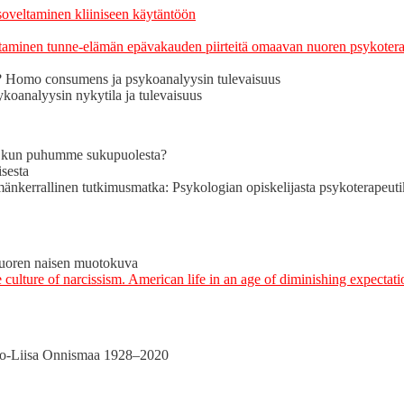
elt­a­mi­nen kli­iniseen käytän­töön
­t­a­mi­nen tunne-elämän epä­vakau­den piirteitä omaa­van nuoren psykoter­ap
a? Homo con­sumens ja psyko­ana­lyysin tulevaisuus
yko­ana­lyysin nykyti­la ja tulevaisuus
e kun puhumme sukupuolesta?
isesta
er­ralli­nen tutkimus­mat­ka: Psykolo­gian opiske­li­jas­ta psykoter­apeu­tik
 Nuoren naisen muotokuva
ul­ture of nar­cis­sism. Amer­i­can life in an age of dimin­ish­ing expec­ta­t
rkko-Liisa Onnis­maa 1928–2020