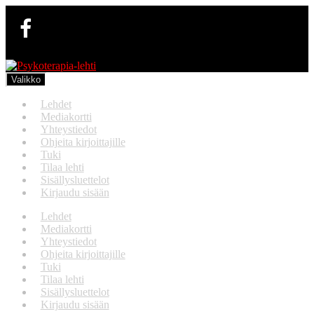
Siirry
Siirry
navigointiin
sisältöön
Valikko
Lehdet
Mediakortti
Yhteystiedot
Ohjeita kirjoittajille
Tuki
Tilaa lehti
Sisällysluettelot
Kirjaudu sisään
Lehdet
Mediakortti
Yhteystiedot
Ohjeita kirjoittajille
Tuki
Tilaa lehti
Sisällysluettelot
Kirjaudu sisään