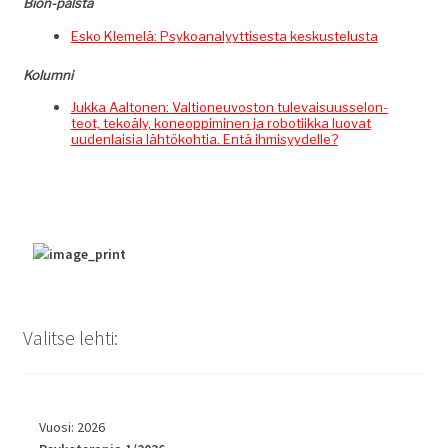
Bion-pal­s­ta
Esko Klemelä: Psyko­ana­lyyt­tis­es­ta keskustelusta
Kolum­ni
Juk­ka Aal­to­nen: Val­tioneu­vos­ton tule­vaisu­us­selon­
teot, tekoä­ly, koneop­pimi­nen ja roboti­ik­ka luo­vat
uuden­laisia lähtöko­htia. Entä ihmisyydelle?
Valitse lehti:
Vuosi: 2026