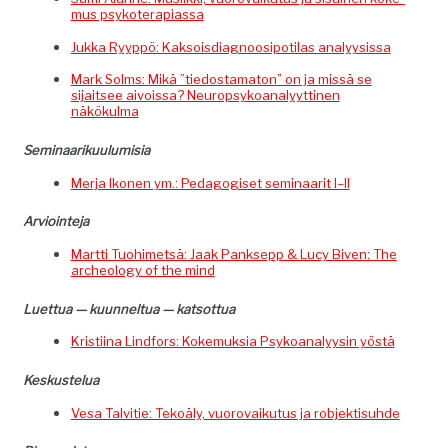
mus psykoterapiassa
Juk­ka Ryyp­pö: Kak­sois­di­ag­noosipoti­las analyysissa
Mark Solms: Mikä ”tiedostam­a­ton” on ja mis­sä se
sijait­see aivois­sa? Neu­rop­syko­ana­lyyt­ti­nen
näkökulma
Sem­i­naariku­u­lu­misia
Mer­ja Iko­nen ym.: Ped­a­gogiset sem­i­naar­it I–II
Arvioin­te­ja
Mart­ti Tuo­himet­sä: Jaak Panksepp & Lucy Biv­en: The
arche­ol­o­gy of the mind
Luet­tua — kuun­nel­tua — katsottua
Kris­ti­ina Lind­fors: Koke­muk­sia Psyko­ana­lyysin yöstä
Keskustelua
Vesa Talvi­tie: Tekoä­ly, vuorovaiku­tus ja robjektisuhde