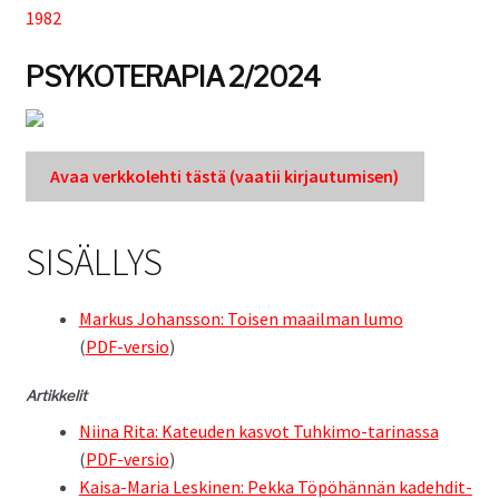
1982
Tuki
PSYKOTERAPIA 2/2024
Tilaa lehti
Avaa verkkole­hti tästä (vaatii kir­jau­tu­misen)
Sisällysluettelot
SISÄLLYS
Kirjaudu sisään
Markus Johans­son: Toisen maail­man lumo
(
PDF-ver­sio
)
Artikke­lit
Niina Rita: Kateu­den kasvot Tuhki­mo-tari­nas­sa
(
PDF-ver­sio
)
Kaisa-Maria Lesk­i­nen: Pekka Töpöhän­nän kade­hdit­