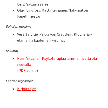
berg: Sat­u­jen aarre
Olavi Lind­fors: Mat­ti Keinä­nen: Näkymätön
kapellimestari
Sohvi’en maail­ma
Vesa Talvi­tie: Pekka von Cräut­lein: Klovne­r­ia –
elämän ja kuole­man kysymys
Kolum­ni
Har­ri Vir­ta­nen: Psykoter­api­aa läm­men­neel­lä pla­
nee­tal­la
(
PDF-ver­sio
)
Lehden kir­joit­ta­jat
Kir­joit­ta­jat