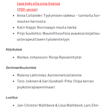
ta­va kyky olla oma itsen­sä
(
PDF-ver­sio
)
Anna Col­lan­der: Tyy­tymisen vaikeus – tari­noi­ta Sor­
musten herroista
Katri Käp­pi: Nor­rowayn mus­ta härkä
Pir­jo Suvile­hto: Muumi­filosofisia avauk­sia kir­jal­lisu­
uster­apeut­tiseen työskentelyyn
Kir­joituk­sia
Markus Johans­son: Ron­ja Ryövärintytär
Sem­i­naariku­u­lu­misia
Male­na Lah­timies: Aarniometsistämme
Tero Joki­nen & Sari Sund­vall-Piha: Oli­pa ker­ran
psykoterapiaseminaari
Luet­tua
Jan-Chris­ter Wahlbeck & Liisa Wahlbeck: Lars Ehn­