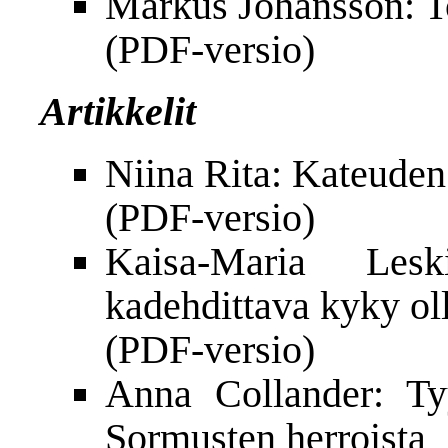
Markus Johansson: T
(
PDF-versio
)
Artikkelit
Niina Rita: Kateuden
(
PDF-versio
)
Kaisa-Maria Les
kadehdittava kyky ol
(
PDF-versio
)
Anna Collander: Ty
Sormusten herroista