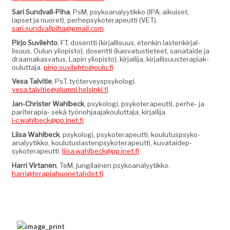
Sari Sund­vall-Piha
, PsM, psyko­ana­lyytikko (IPA; aikuiset,
lapset ja nuoret), per­hep­sykoter­apeut­ti (VET).
sari.sundvallpiha@gmail.com
Pir­jo Suvile­hto
, FT, dosent­ti (kir­jal­lisu­us, etenkin las­tenkir­jal­
lisu­us, Oulun yliopis­to), dosent­ti (kas­va­tusti­eteet, sanataide ja
draa­makas­va­tus, Lapin yliopis­to), kir­jail­i­ja, kir­jal­lisu­uster­api­ak­
oulut­ta­ja.
pirjo.suvilehto@oulu.fi
Vesa Talvi­tie
, PsT, työter­veysp­sykolo­gi.
vesa.talvitie@alumni.helsinki.fi
Jan-Chris­ter Wahlbeck
, psykolo­gi, psykoter­apeut­ti, per­he- ja
parit­er­apia- sekä työno­h­jaa­jak­oulut­ta­ja, kir­jail­i­ja.
j‑c.wahlbeck@pp.inet.fi
Liisa Wahlbeck
, psykolo­gi, psykoter­apeut­ti, koulu­tusp­syko­
ana­lyytikko, koulu­tus­las­tenpsykoter­apeut­ti, kuvataidep­
sykoter­apeut­ti.
liisa.wahlbeck@pp.inet.fi
Har­ri Vir­ta­nen
, TeM, jungi­lainen psyko­ana­lyytikko.
harri@terapiahuonetahdet.fi