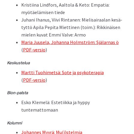
Kris­ti­ina Lind­fors, Aal­to­la & Keto: Empa­tia:
myötäelämisen tiede
Juhani Ihanus, Viivi Rin­ta­nen: Mieli­sairaalan kesä­
tyt­tö Api­la Pepi­ta Miet­ti­nen (toim.): Rikkinäisen
mie­len kuvat Emmi Valve: Armo
Maria Juusela, Johan­na Holm­ström: Själar­nas ö
(
PDF-ver­sio
)
Keskustelua
Mart­ti Tuo­himet­sä: Sote ja psykoter­apia
(
PDF-ver­sio
)
Bion-pal­s­ta
Esko Klemelä: Esteti­ik­ka ja hyp­py
tuntemattomaan
Kolum­ni
Johannes Myyrä: Mu(i)stelmia