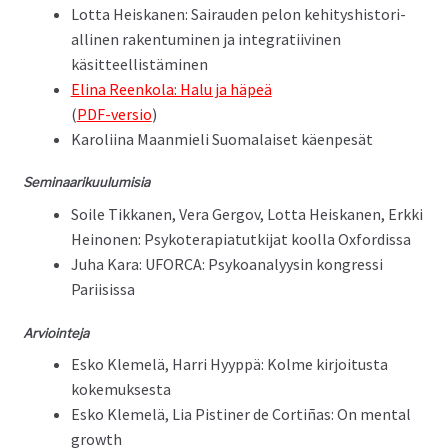
Lot­ta Heiska­nen: Sairau­den pelon kehi­tyshis­to­ri­
alli­nen rak­en­tu­mi­nen ja inte­grati­ivi­nen
käsitteellistäminen
Eli­na Reenko­la: Halu ja häpeä
(
PDF-ver­sio
)
Karoli­ina Maan­mieli Suo­ma­laiset käenpesät
Sem­i­naariku­u­lu­misia
Soile Tikka­nen, Vera Ger­gov, Lot­ta Heiska­nen, Erk­ki
Heinonen: Psykoter­apiatutk­i­jat kool­la Oxfordissa
Juha Kara: UFORCA: Psyko­ana­lyysin kon­gres­si
Pariisissa
Arvioin­te­ja
Esko Klemelä, Har­ri Hyyp­pä: Kolme kir­joi­tus­ta
kokemuksesta
Esko Klemelä, Lia Pistin­er de Cor­tiñas: On men­tal
growth