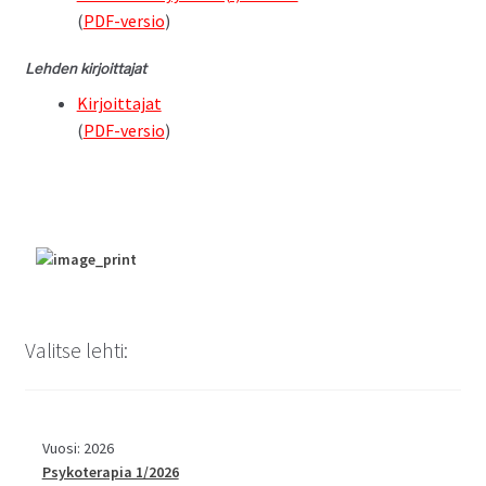
(
PDF-ver­sio
)
Lehden kir­joit­ta­jat
Kir­joit­ta­jat
(
PDF-ver­sio
)
Valitse lehti:
Vuosi: 2026
Psykoterapia 1/2026