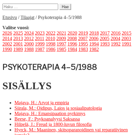
Haku:
Etusivu
/
Tilaajat
/
Psykoterapia 4–5/1988
Valitse vuosi:
2026
2025
2024
2023
2022
2021
2020
2019
2018
2017
2016
2015
2014
2013
2012
2011
2010
2009
2008
2007
2006
2005
2004
2003
2002
2001
2000
1999
1998
1997
1996
1995
1994
1993
1992
1991
1990
1989
1988
1987
1986
1985
1984
1983
1982
PSYKOTERAPIA 4–5/1988
SISÄLLYS
Maja­va, H.: Arvot ja empiria
Siirala, M.: Oidi­pus, Laios ja sosiaalipatologia
Maja­va, H.: Eman­si­paa­tion pyrkimys
Beese, F.: Psyko­ana­lyysi Saksassa
Hilpelä, J.: Freud ja 1800-luvun filosofia
Hyr­ck, M.: Maa­ni­nen, skit­sopara­noidi­nen vai reparati­ivi­nen