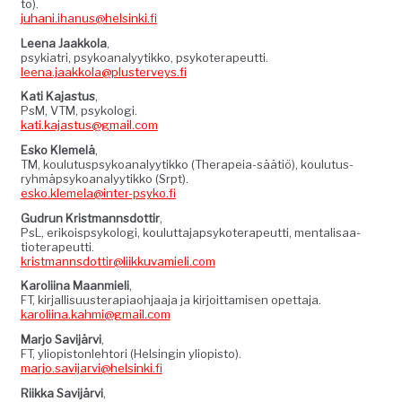
to).
juhani.ihanus@helsinki.fi
Leena Jaakko­la
,
psyki­a­tri, psyko­ana­lyytikko, psykoter­apeut­ti.
leena.jaakkola@plusterveys.fi
Kati Kajas­tus
,
PsM, VTM, psykolo­gi.
kati.kajastus@gmail.com
Esko Klemelä
,
TM, koulu­tusp­syko­ana­lyytikko (Ther­a­peia-säätiö), koulu­tus­
ryh­mäp­syko­ana­lyytikko (Srpt).
esko.klemela@inter-psyko.fi
Gudrun Krist­manns­dot­tir
,
PsL, erikoisp­sykolo­gi, koulut­ta­jap­sykoter­apeut­ti, men­tal­isaa­
tioter­apeut­ti.
kristmannsdottir@liikkuvamieli.com
Karoli­ina Maan­mieli
,
FT, kir­jal­lisu­uster­apiao­h­jaa­ja ja kir­joit­tamisen opet­ta­ja.
karoliina.kahmi@gmail.com
Mar­jo Sav­i­järvi
,
FT, yliopis­ton­le­htori (Helsin­gin yliopis­to).
marjo.savijarvi@helsinki.fi
Riik­ka Sav­i­järvi
,