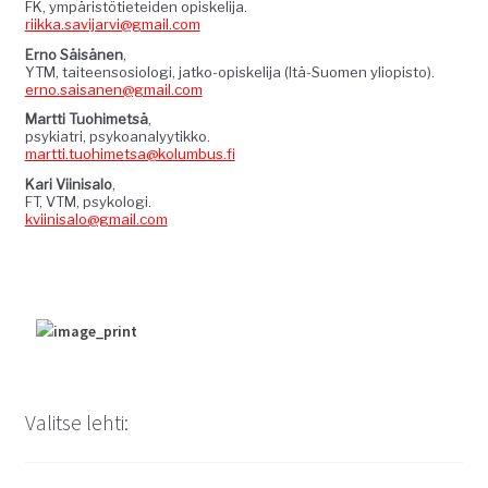
FK, ympäristöti­etei­den opiske­li­ja.
riikka.savijarvi@gmail.com
Erno Säisä­nen
,
YTM, taiteen­so­si­olo­gi, jatko-opiske­li­ja (Itä-Suomen yliopis­to).
erno.saisanen@gmail.com
Mart­ti Tuo­himet­sä
,
psyki­a­tri, psyko­ana­lyytikko.
martti.tuohimetsa@kolumbus.fi
Kari Viin­isa­lo
,
FT, VTM, psykolo­gi.
kviinisalo@gmail.com
Valitse lehti: