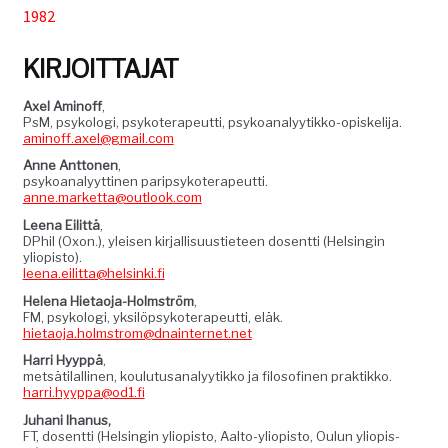
1982
Tuki
KIRJOITTAJAT
Tilaa lehti
Axel Aminoff
,
PsM, psykolo­gi, psykoter­apeut­ti, psyko­ana­lyytikko-opiske­li­ja.
aminoff.axel@gmail.com
Anne Ant­to­nen
,
Sisällysluettelot
psyko­ana­lyyt­ti­nen parip­sykoter­apeut­ti.
anne.marketta@outlook.com
Leena Eilit­tä
,
Kirjaudu sisään
DPhil (Oxon.), yleisen kir­jal­lisu­usti­eteen dosent­ti (Helsin­gin
yliopis­to).
leena.eilitta@helsinki.fi
Hele­na Hietao­ja-Holm­ström
,
FM, psykolo­gi, yksilöp­sykoter­apeut­ti, eläk.
hietaoja.holmstrom@dnainternet.net
Har­ri Hyyp­pä
,
met­säti­lalli­nen, koulu­tu­s­ana­lyytikko ja filosofinen prak­tikko.
harri.hyyppa@od1.fi
Juhani Ihanus,
FT, dosent­ti (Helsin­gin yliopis­to, Aal­to-yliopis­to, Oulun yliopis­