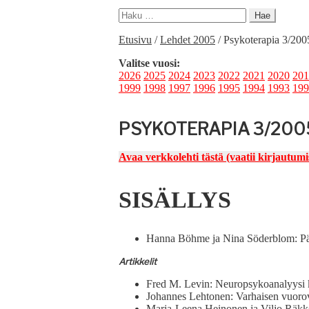
Haku:
Etusivu
/
Lehdet 2005
/
Psykoterapia 3/200
Valitse vuosi:
2026
2025
2024
2023
2022
2021
2020
201
1999
1998
1997
1996
1995
1994
1993
199
PSYKOTERAPIA 3/200
Avaa verkkole­hti tästä (vaatii kir­jau­tu­m
SISÄLLYS
Han­na Böhme ja Nina Söderblom: Pä
Artikke­lit
Fred M. Levin: Neu­rop­syko­ana­lyysi k
Johannes Lehto­nen: Varhaisen vuorovaiku­
Mar­ja-Leena Heinonen ja Viljo Räkköläi­nen