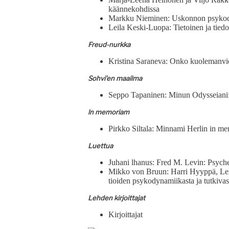
käännekohdissa
Markku Niem­i­nen: Uskon­non psyko
Leila Kes­ki-Luopa: Tietoinen ja tiedo
Freud-nurk­ka
Kristi­na Sarane­va: Onko kuole­man­vi­
Sohvi’en maail­ma
Sep­po Tapa­ni­nen: Min­un Odys­seiani
ln memo­ri­am
Pirkko Sil­ta­la: Min­na­mi Her­lin in 
Luet­tua
Juhani lhanus: Fred M. Levin: Psy­che 
Mikko von Bru­un: Har­ri Hyyp­pä, Lei
tioiden psyko­dy­nami­ikas­ta ja tutki­vas
Lehden kir­joit­ta­jat
Kir­joit­ta­jat