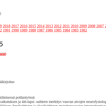
5
9
2018
2017
2016
2015
2014
2013
2012
2011
2010
2009
2008
2007
2
1991
1990
1989
1988
1987
1986
1985
1984
1983
1982
5
isen)
äkirjoitus
li­inisessä potilastyössä
tuk­sen ja äiti-lap­si ‑suh­teen merk­i­tys vau­van aivo­jen neu­ro­fy­s­i­ol­
: Implisi­it­tis­ten ja eksplisi­it­tis­ten muis­tipros­essien inte­groi­tu­mis­es­