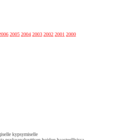
2006
2005
2004
2003
2002
2001
2000
o­giselle kypsymiselle
ta psyko­ana­lyyt­tisen hoidon haas­teel­li­sis­sa