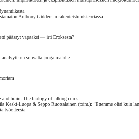
dynamiikasta
stam­a­ton Antho­ny Gid­densin rakenteistumisteoriassa
et­ti päässyt vapaak­si — irti Eroksesta?
: ana­lyytikon sohval­ta jooga matolle
memoriam
and brain: The biol­o­gy of talk­ing cures
la Kes­ki-Luopa & Sep­po Ruot­salainen (toim.): “Ettemme olisi kuin lam
­ta työotteesta