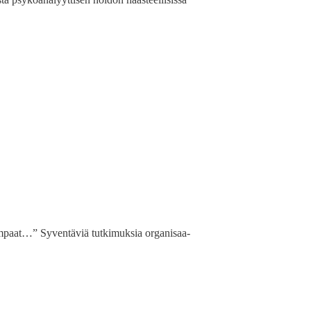
­paat…” Syven­täviä tutkimuk­sia organ­isaa­