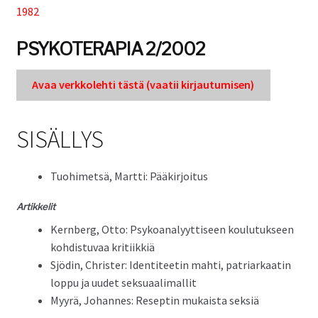
1982
Tuki
PSYKOTERAPIA 2/2002
Tilaa lehti
Avaa verkkole­hti tästä (vaatii kir­jau­tu­misen)
Sisällysluettelot
SISÄLLYS
Kirjaudu sisään
Tuo­himet­sä, Mart­ti: Pääkirjoitus
Artikke­lit
Kern­berg, Otto: Psyko­ana­lyyt­tiseen koulu­tuk­seen
kohdis­tu­vaa kritiikkiä
Sjödin, Chris­ter: Iden­ti­teetin mahti, patri­arkaatin
lop­pu ja uudet seksuaalimallit
Myyrä, Johannes: Reseptin mukaista seksiä