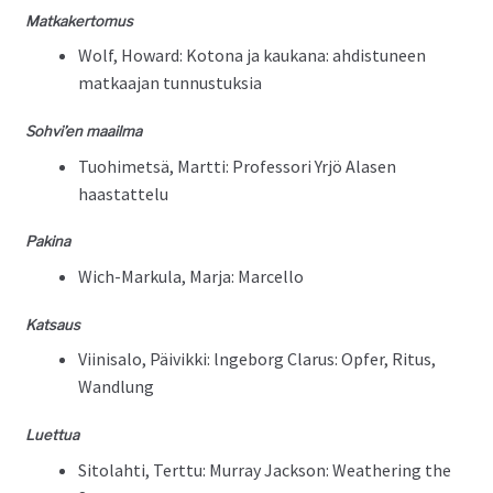
Matkak­er­to­mus
Wolf, Howard: Kotona ja kaukana: ahdis­tuneen
matkaa­jan tunnustuksia
Sohvi’en maail­ma
Tuo­himet­sä, Mart­ti: Pro­fes­sori Yrjö Alasen
haastattelu
Pak­i­na
Wich-Marku­la, Mar­ja: Marcello
Kat­saus
Viin­isa­lo, Päivik­ki: lnge­borg Clarus: Opfer, Rit­us,
Wandlung
Luet­tua
Sito­lahti, Tert­tu: Mur­ray Jack­son: Weath­er­ing the