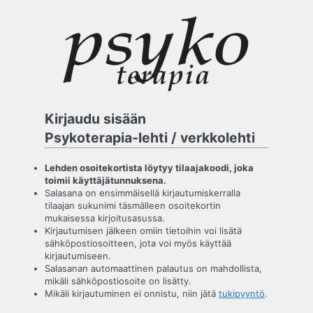
Kirjaudu
sisään
Kirjaudu sisään
Psykoterapia-lehti / verkkolehti
Lehden osoitekortista löytyy tilaajakoodi, joka
toimii käyttäjätunnuksena.
Salasana on ensimmäisellä kirjautumiskerralla
tilaajan sukunimi täsmälleen osoitekortin
mukaisessa kirjoitusasussa.
Kirjautumisen jälkeen omiin tietoihin voi lisätä
sähköpostiosoitteen, jota voi myös käyttää
kirjautumiseen.
Salasanan automaattinen palautus on mahdollista,
mikäli sähköpostiosoite on lisätty.
Mikäli kirjautuminen ei onnistu, niin jätä
tukipyyntö
.