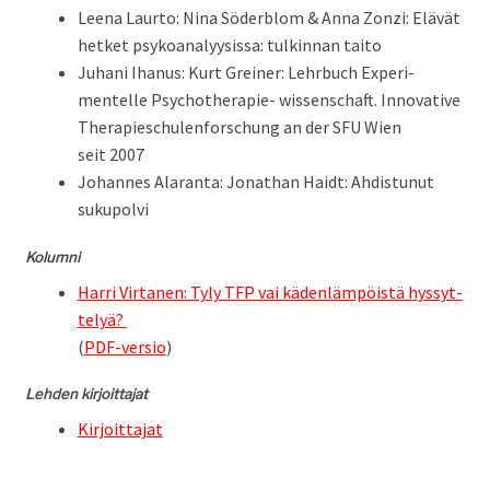
Leena Lau­r­to: Nina Söderblom & Anna Zonzi: Elävät
het­ket psyko­ana­ly­y­sis­sa: tulkin­nan taito
Juhani Ihanus: Kurt Grein­er: Lehrbuch Exper­i­
mentelle Psy­chother­a­pie- wis­senschaft. Inno­v­a­tive
Ther­a­pi­eschu­len­forschung an der SFU Wien
seit 2007
Johannes Alaran­ta: Jonathan Haidt: Ahdis­tunut
sukupolvi
Kolum­ni
Har­ri Vir­ta­nen: Tyly TFP vai käden­läm­pöistä hyssyt­
te­lyä?
(
PDF-ver­sio
)
Lehden kir­joit­ta­jat
Kir­joit­ta­jat