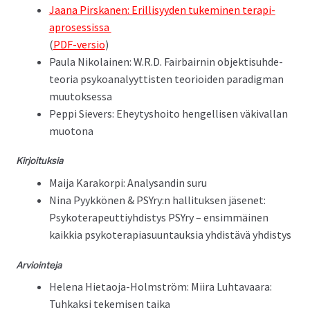
Jaana Pirska­nen: Eril­lisyy­den tukem­i­nen ter­api­
apros­es­sis­sa
(
PDF-ver­sio
)
Paula Niko­lainen: W.R.D. Fair­bairnin objek­tisuhde­
teo­ria psyko­ana­lyyt­tis­ten teo­ri­oiden par­a­dig­man
muutoksessa
Pep­pi Siev­ers: Ehey­tyshoito hen­gel­lisen väki­val­lan
muotona
Kir­joituk­sia
Mai­ja Karako­r­pi: Analysandin suru
Nina Pyykkö­nen & PSYry:n hal­li­tuk­sen jäsenet:
Psykoter­apeut­tiy­hdis­tys PSYry – ensim­mäi­nen
kaikkia psykoter­api­a­su­un­tauk­sia yhdis­tävä yhdistys
Arvioin­te­ja
Hele­na Hietao­ja-Holm­ström: Miira Luh­tavaara:
Tuhkak­si tekemisen taika