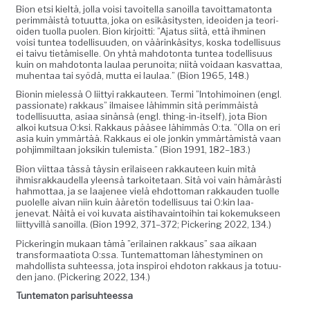
Bion etsi kieltä, jol­la voisi tavoitel­la sanoil­la tavoit­tam­a­ton­ta
per­im­mäistä totu­ut­ta, joka on esikäsi­tys­ten, ideoiden ja teo­ri­
oiden tuol­la puolen. Bion kir­joit­ti: ”Aja­tus siitä, että ihmi­nen
voisi tun­tea todel­lisu­u­den, on väärinkäsi­tys, kos­ka todel­lisu­us
ei taivu tietämiselle. On yhtä mah­do­ton­ta tun­tea todel­lisu­us
kuin on mah­do­ton­ta laulaa perunoi­ta; niitä voidaan kas­vat­taa,
muhen­taa tai syödä, mut­ta ei laulaa.” (Bion 1965, 148.)
Bion­in mielessä O liit­tyi rakkau­teen. Ter­mi ”Into­hi­moinen (engl.
pas­sion­ate) rakkaus” ilmaisee lähim­min sitä per­im­mäistä
todel­lisu­ut­ta, asi­aa sinän­sä (engl. thing-in-itself), jota Bion
alkoi kut­sua O:ksi. Rakkaus pääsee lähim­mäs O:ta. ”Olla on eri
asia kuin ymmärtää. Rakkaus ei ole jonkin ymmärtämistä vaan
pohjim­mil­taan jok­sikin tulemista.” (Bion 1991, 182–183.)
Bion viit­taa tässä täysin eri­laiseen rakkau­teen kuin mitä
ihmis­rakkaudel­la yleen­sä tarkoite­taan. Sitä voi vain hämärästi
hah­mot­taa, ja se laa­je­nee vielä ehdot­toman rakkau­den tuolle
puolelle aivan niin kuin ääretön todel­lisu­us tai O:kin laa­
jenevat. Näitä ei voi kuva­ta ais­ti­havain­toi­hin tai koke­muk­seen
liit­tyvil­lä sanoil­la. (Bion 1992, 371–372; Pick­er­ing 2022, 134.)
Pick­eringin mukaan tämä ”eri­lainen rakkaus” saa aikaan
trans­for­maa­tio­ta O:ssa. Tun­tem­at­toman läh­estymi­nen on
mah­dol­lista suh­teessa, jota inspiroi ehdo­ton rakkaus ja totu­u­
den jano. (Pick­er­ing 2022, 134.)
Tun­tem­aton parisuhteessa