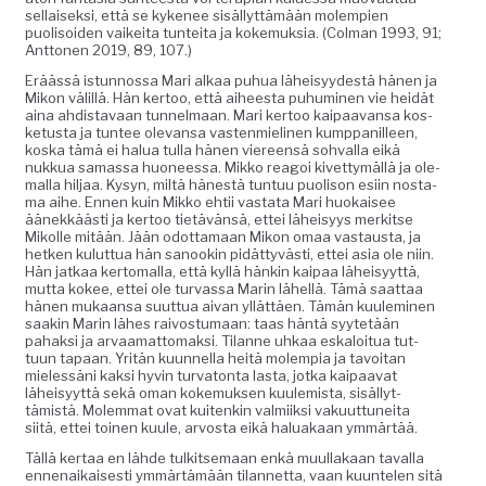
sel­l­aisek­si, että se kyke­nee sisäl­lyt­tämään molem­pi­en
puolisoiden vaikei­ta tun­tei­ta ja koke­muk­sia. (Col­man 1993, 91;
Ant­to­nen 2019, 89, 107.)
Eräässä istun­nos­sa Mari alkaa puhua läheisyy­destä hänen ja
Mikon välil­lä. Hän ker­too, että aiheesta puhumi­nen vie hei­dät
aina ahdis­tavaan tun­nel­maan. Mari ker­too kaipaa­vansa kos­
ke­tus­ta ja tun­tee ole­vansa vas­ten­mieli­nen kump­panilleen,
kos­ka tämä ei halua tul­la hänen viereen­sä sohval­la eikä
nukkua samas­sa huoneessa. Mikko reagoi kivet­tymäl­lä ja ole­
mal­la hil­jaa. Kysyn, miltä hänestä tun­tuu puoli­son esi­in nos­ta­
ma aihe. Ennen kuin Mikko ehtii vas­ta­ta Mari huokaisee
äänekkäästi ja ker­too tietävän­sä, ettei läheisyys merk­itse
Mikolle mitään. Jään odot­ta­maan Mikon omaa vas­taus­ta, ja
het­ken kulut­tua hän sanookin pidät­tyvästi, ettei asia ole niin.
Hän jatkaa ker­toma­l­la, että kyl­lä hänkin kaipaa läheisyyt­tä,
mut­ta kokee, ettei ole tur­vas­sa Marin lähel­lä. Tämä saat­taa
hänen mukaansa suut­tua aivan yllät­täen. Tämän kuulem­i­nen
saakin Marin läh­es raivos­tu­maan: taas hän­tä syytetään
pahak­si ja arvaa­mat­tomak­si. Tilanne uhkaa eskaloitua tut­
tuun tapaan. Yritän kuun­nel­la heitä molem­pia ja tavoitan
mielessäni kak­si hyvin tur­va­ton­ta las­ta, jot­ka kaipaa­vat
läheisyyt­tä sekä oman koke­muk­sen kuulemista, sisäl­lyt­
tämistä. Molem­mat ovat kuitenkin valmi­ik­si vaku­ut­tunei­ta
siitä, ettei toinen kuule, arvos­ta eikä halu­akaan ymmärtää.
Täl­lä ker­taa en lähde tulk­it­se­maan enkä muul­lakaan taval­la
ennenaikaises­ti ymmärtämään tilan­net­ta, vaan kuun­te­len sitä