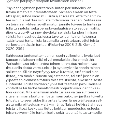
lyyt­tisen parip­sykoter­api­an tavoit­tei­den kanssa?
Psyko­ana­lyyt­ti­nen parit­er­apia, kuten parisuhdekin, on
tutkimus­mat­ka tun­tem­at­tomaan. Samaan aikaan on tot­ta,
että (pari)suhde vahvis­tuu siitä ajatuk­ses­ta, että toinen tun­
tee min­ut ja välit­tää minus­ta todel­lise­na itsenäni. Suh­teessa
on toisi­naan yhteenso­vit­tam­a­ton jän­nite toiveesta tun­tea ja
tul­la tun­netuk­si sekä perus­ta­van­laa­tuisen toiseu­den välil­lä.
Bion kut­suu +K‑tunneyhteydeksi sel­l­aista kah­den ihmisen
välistä tun­nesuhdet­ta, jos­sa tavoitel­laan toinen toisen­sa
lisään­tyvää tun­temista ja samal­la tun­nis­te­taan, ettei toista
voi koskaan täysin tun­tea. (Pick­er­ing 2008, 215; Klemelä
2020, 239.)
Suh­teessa tun­tem­at­tomaan on usein vaikeutena kyetä luot­
ta­maan sel­l­aiseen, mitä ei voi ennakoi­da eikä ymmärtää.
Parisuh­teessa toive tun­tea toinen kor­vau­tuu hel­posti vaa­
timuk­sel­la tietää var­muudel­la ja pyrkimyk­sel­lä saa­da toinen
hallintaan. Sil­loin näyt­täy­tyy tarve kuvitel­la, että toisel­la on
tietoa, jota tämä ei suos­tu pal­jas­ta­maan, tai että jos­sain on
ylipäätään ole­mas­sa totu­us tois­es­ta, itses­tä ja keskinäis­es­tä
suh­teesta. Toista voidaan pyrk­iä hal­lit­se­maan joko ulkoisel­la
kon­trol­lil­la tai tiedosta­mat­tomasti pro­jek­ti­ivisen iden­ti­fikaa­
tion keinoin. Mitä enem­män ahdis­tus saa val­taa suh­teessa,
sitä enem­män staat­ti­nen tietämisen pakko syr­jäyt­tää toivet­ta
tutus­tua toiseen aidosti ja antaa toisen läh­estyä itsessä sel­l­
aista, mitä ei itsekään vielä ymmär­rä. Näis­sä het­kissä ahneus
toista ja itseä koske­vaa tietoa kohtaan muo­dos­tuu esteek­si
toisen syvem­mälle tun­temiselle sekä itseen­sä tutus­tu­miselle.