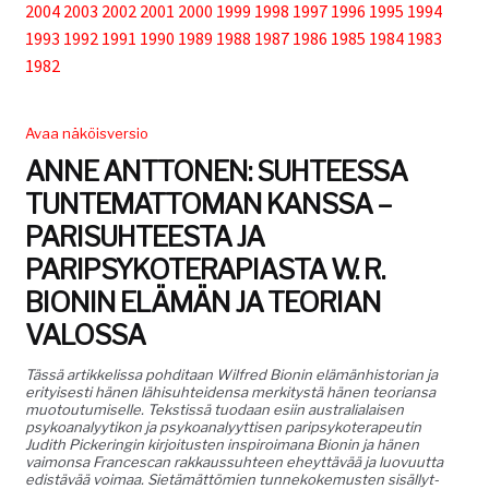
2004
2003
2002
2001
2000
1999
1998
1997
1996
1995
1994
Tuki
1993
1992
1991
1990
1989
1988
1987
1986
1985
1984
1983
1982
Tilaa lehti
Avaa näköisversio
ANNE ANTTONEN: SUHTEESSA
Sisällysluettelot
TUNTEMATTOMAN KANSSA –
PARISUHTEESTA JA
PARIPSYKOTERAPIASTA W. R.
Kirjaudu sisään
BIONIN ELÄMÄN JA TEORIAN
VALOSSA
Tässä artikke­lis­sa pohdi­taan Wil­fred Bion­in elämän­his­to­ri­an ja
eri­tyis­es­ti hänen lähisuhtei­den­sa merk­i­tys­tä hänen teo­ri­ansa
muotou­tu­miselle. Tek­stis­sä tuo­daan esi­in aus­tralialaisen
psyko­ana­lyytikon ja psyko­ana­lyyt­tisen parip­sykoter­apeutin
Judith Pick­eringin kir­joi­tusten inspiroimana Bion­in ja hänen
vai­mon­sa Frances­can rakkaus­suh­teen eheyt­tävää ja luovu­ut­ta
edis­tävää voimaa. Sietämät­tömien tun­nekoke­musten sisäl­lyt­