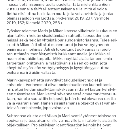
mas­sa tietämisemme tuol­la puolel­la. Tätä mie­len­ti­laa Bion
kut­suu sanal­la
faith
eli antau­tu­mise­na sille, mitä ei voi­da
tietää eikä ottaa hallintaan mut­ta jota voi aav­is­tel­la ja jon­ka
ole­mas­saoloon voi luot­taa. (Pick­er­ing 2019, 237; Ver­mote
2019, 152; Klemelä 2020, 253.)
Työsken­telemme Marin ja Mikon kanssa viikoit­tain kuukausien
ajan tutkien hei­dän sisäistämiään suhtei­ta lap­su­u­den per­
heis­sä sekä hei­dän yhteistä parisuhde­his­to­ri­aansa. Tulee esi­
in, että Mikon äiti oli ollut masen­tunut ja isä vetäy­tyneenä
omi­in maail­moi­hin­sa. Äiti oli tukeu­tunut poikaansa ja rajoit­
tanut tämän itsenäistymistä loukkaan­tu­mal­la, jos Mikko ei
huomioin­ut äidin tarpei­ta. Mikko näyt­tää sisäistäneen omia
tarpeitaan ohit­ta­van ja mitätöivän sisäisen objek­tin, jota
sävyt­tää myös isän vetäy­tyneisyys ja kyvyt­tömyys aut­taa
poikaansa irti äidin vallasta.
Marin kasvu­per­het­tä sävyt­tivät taloudel­liset huo­let ja
sairaudet. Van­hem­mat oli­vat omien huolien­sa kuor­mit­tamia
niin, ettei hei­dän sisäl­lyt­tämiskykyään riit­tänyt las­ten kehi­tyk­
sen tukemiseen. Mari ker­toi häven­neen­sä omaa tarvit­se­vu­ut­
taan, hänelle suu­tut­ti­in hel­posti, ja hän tun­si ole­vansa rasit­ta­
va ja väärän­lainen. Hänen sisäistämän­sä objek­tit ovat vähät­
tele­viä, rankai­se­via, jopa vainoavia.
Suh­teen­sa alus­ta asti Mikko ja Mari ovat löytäneet toi­sis­saan
sopi­van sijoi­tu­s­paikan omille vain­oav­ille ja mitätöiville sisäisille
objek­teilleen. Pro­jek­ti­ivisen iden­ti­fikaa­tion keinoin he ovat