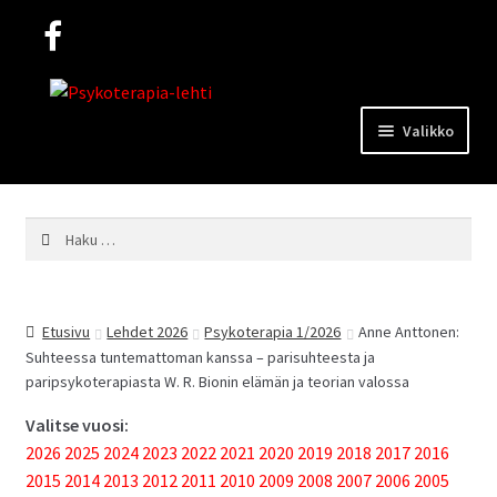
Siirry
Siirry
navigointiin
sisältöön
Valikko
Lehdet
Haku:
Mediakortti
Etusivu
Lehdet 2026
Psykoterapia 1/2026
Anne Anttonen:
Yhteystiedot
Suhteessa tuntemattoman kanssa – parisuhteesta ja
paripsykoterapiasta W. R. Bionin elämän ja teorian valossa
Valitse vuosi:
Ohjeita kirjoittajille
2026
2025
2024
2023
2022
2021
2020
2019
2018
2017
2016
2015
2014
2013
2012
2011
2010
2009
2008
2007
2006
2005