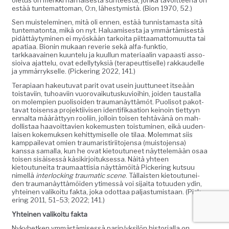
estää tun­tem­at­toman, O:n, läh­estymistä. (Bion 1970, 52.)
Sen muis­telem­i­nen, mitä oli ennen, estää tun­nista­mas­ta sitä
tun­tem­aton­ta, mikä on nyt. Halu­amis­es­ta ja ymmärtämis­es­tä
pidät­täy­tymi­nen ei myöskään tarkoi­ta piit­taa­mat­to­muut­ta tai
apa­ti­aa. Bion­in mukaan rever­ie sekä alfa-funk­tio,
tarkkaavainen kuun­telu ja kuul­lun mate­ri­aalin vapaasti asso­
sioi­va ajat­telu, ovat edel­ly­tyk­siä (ter­apeut­tiselle) rakkaudelle
ja ymmär­ryk­selle. (Pick­er­ing 2022, 141.)
Ter­api­aan hakeu­tu­vat par­it ovat usein juut­tuneet itseään
tois­tavi­in, tuhoavi­in vuorovaiku­tusku­vioi­hin, joiden taustal­la
on molem­pi­en puolisoiden trau­manäyt­tämöt. Puolisot pakot­
ta­vat toisen­sa pro­jek­ti­ivisen iden­ti­fikaa­tion keinoin tiet­tyyn
ennal­ta määrät­tyyn rooli­in, jol­loin toisen tehtävänä on mah­
dol­lis­taa haavoit­tavien koke­musten tois­tu­mi­nen, eikä uuden­
laisen koke­muk­sen kehit­tymiselle ole tilaa. Molem­mat siis
kamp­pail­e­vat omien trau­mari­s­tiri­ito­jen­sa (muis­to­jen­sa)
kanssa samal­la, kun he ovat kietoutuneet näyt­telemään osaa
toisen sisäisessä käsikir­joituk­ses­sa. Näitä yhteen
kietoutunei­ta trau­maat­tisia näyt­tämöitä Pick­er­ing kut­suu
nimel­lä
inter­lock­ing trau­mat­ic scene
. Täl­lais­ten kietoutunei­
den trau­manäyt­tämöi­den ytimessä voi sijai­ta totu­u­den ydin,
yhteinen valikoitu fak­ta, joka odot­taa pal­jas­tu­mis­taan. (Pick­
er­ing 2011, 51–53; 2022; 141.)
Yhteinen valikoitu fakta
Nyky­hetken ymmärtämisessä parin/yksilön his­to­ri­al­la on