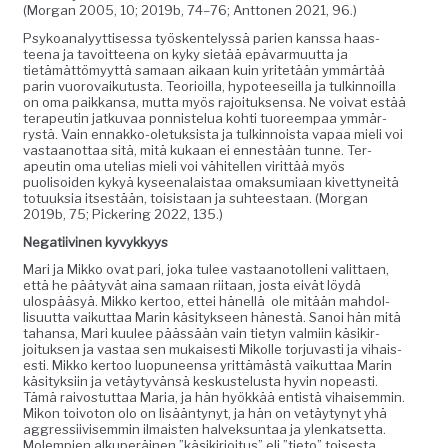
(Mor­gan 2005, 10; 2019b, 74–76; Ant­to­nen 2021, 96.)
Psyko­ana­lyyt­tises­sa työsken­telyssä parien kanssa haas­
teena ja tavoit­teena on kyky sietää epä­var­muut­ta ja
tietämät­tömyyt­tä samaan aikaan kuin yritetään ymmärtää
parin vuorovaiku­tus­ta. Teo­ri­oil­la, hypo­tee­seil­la ja tulkin­noil­la
on oma paikkansa, mut­ta myös rajoituk­sen­sa. Ne voivat estää
ter­apeutin jatku­vaa pon­nis­telua kohti tuoreem­paa ymmär­
rystä. Vain ennakko-ole­tuk­sista ja tulkin­noista vapaa mieli voi
vas­taan­ot­taa sitä, mitä kukaan ei ennestään tunne. Ter­
apeutin oma utelias mieli voi vähitellen virit­tää myös
puolisoiden kykyä kyseenalais­taa omak­sum­i­aan kivet­tyneitä
totuuk­sia itses­tään, toi­sis­taan ja suh­teestaan. (Mor­gan
2019b, 75; Pick­er­ing 2022, 135.)
Negati­ivi­nen kyvykkyys
Mari ja Mikko ovat pari, joka tulee vas­taan­otol­leni valit­taen,
että he pää­tyvät aina samaan riitaan, jos­ta eivät löy­dä
ulospääsyä. Mikko ker­too, ettei hänel­lä ole mitään mah­dol­
lisu­ut­ta vaikut­taa Marin käsi­tyk­seen hänestä. Sanoi hän mitä
tahansa, Mari kuulee päässään vain tietyn valmi­in käsikir­
joituk­sen ja vas­taa sen mukaises­ti Mikolle tor­ju­vasti ja vihais­
es­ti. Mikko ker­too luop­uneen­sa yrit­tämästä vaikut­taa Marin
käsi­tyk­si­in ja vetäy­tyvän­sä keskustelus­ta hyvin nopeasti.
Tämä raivos­tut­taa Maria, ja hän hyökkää entistä vihaisem­min.
Mikon toiv­o­ton olo on lisään­tynyt, ja hän on vetäy­tynyt yhä
aggres­si­ivisem­min ilmais­ten halvek­sun­taa ja ylenkat­set­ta.
Molem­pi­en alku­peräi­nen ”käsikir­joi­tus” eli ”tieto” tois­es­ta