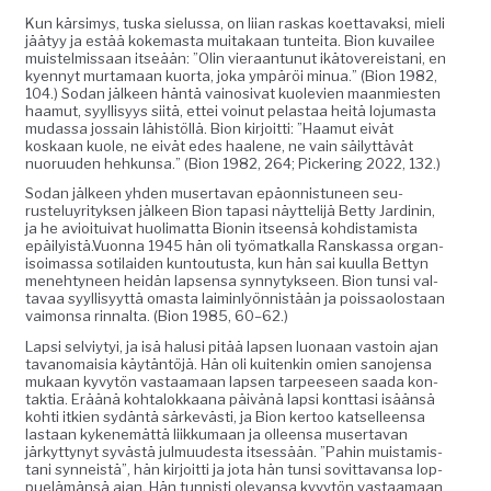
Kun kär­simys, tus­ka sielus­sa, on liian raskas koet­tavak­si, mieli
jää­tyy ja estää koke­mas­ta muitakaan tun­tei­ta. Bion kuvailee
muis­telmis­saan itseään: ”Olin vier­aan­tunut ikä­tovereis­tani, en
kyen­nyt mur­ta­maan kuor­ta, joka ympäröi min­ua.” (Bion 1982,
104.) Sodan jäl­keen hän­tä vain­osi­vat kuole­vien maan­mi­esten
haa­mut, syyl­lisyys siitä, ettei voin­ut pelas­taa heitä loju­mas­ta
mudas­sa jos­sain lähistöl­lä. Bion kir­joit­ti: ”Haa­mut eivät
koskaan kuole, ne eivät edes haa­lene, ne vain säi­lyt­tävät
nuoru­u­den hehkun­sa.” (Bion 1982, 264; Pick­er­ing 2022, 132.)
Sodan jäl­keen yhden muser­ta­van epäon­nis­tuneen seu­
rusteluyri­tyk­sen jäl­keen Bion tapasi näyt­telijä Bet­ty Jar­dinin,
ja he avioi­tu­i­v­at huoli­mat­ta Bion­in itseen­sä kohdis­tamista
epäilyistä.Vuonna 1945 hän oli työ­matkalla Ran­skas­sa organ­
isoimas­sa soti­laiden kuntou­tus­ta, kun hän sai kuul­la Bet­tyn
mene­htyneen hei­dän lapsen­sa syn­ny­tyk­seen. Bion tun­si val­
tavaa syyl­lisyyt­tä omas­ta laimin­lyön­nistään ja pois­saolostaan
vai­mon­sa rinnal­ta. (Bion 1985, 60–62.)
Lap­si selviy­tyi, ja isä halusi pitää lapsen luon­aan vas­toin ajan
tavanomaisia käytän­töjä. Hän oli kuitenkin omien sano­jen­sa
mukaan kyvytön vas­taa­maan lapsen tarpeeseen saa­da kon­
tak­tia. Eräänä kohtalokkaana päivänä lap­si kont­tasi isään­sä
kohti itkien sydän­tä särkevästi, ja Bion ker­too kat­selleen­sa
las­taan kyken­emät­tä liikku­maan ja olleen­sa muser­ta­van
järkyt­tynyt syvästä jul­muud­es­ta itsessään. ”Pahin muis­tamis­
tani syn­neistä”, hän kir­joit­ti ja jota hän tun­si sovit­ta­vansa lop­
puelämän­sä ajan. Hän tun­nisti ole­vansa kyvytön vas­taa­maan