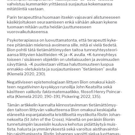
vahvis­tuu kum­mankin yrit­täessä suo­jau­tua koke­maansa
mitätöin­tiä vastaan.
Parin ter­apeut­ti­na huo­maan itsekin vajoa­vani alis­tuneeseen
käsikir­joituk­sen seu­raamiseen enkä vähään aikaan kykene
tuo­maan mitään uut­ta hei­dän juut­tuneeseen
vuorovaikutukseensa.
Psykoter­api­as­sa on luovut­tam­a­ton­ta, että ter­apeut­ti kyke­
nee pitämään mie­len­sä avoime­na sille, mitä ei vielä tiede­tä.
Bion pohtii tätä tietämät­tömyy­den taitoa tun­ney­hteysteo­ri­
aansa liit­tyvien käsit­tei­den +K ja ‒K avul­la. +K‑tunneyhteys
toiseen / sisäiseen objek­ti­in on uteliaisu­u­den ja avoimuu­den
sävyt­tämä. ‒K puolestaan viit­taa halut­to­muu­teen luop­ua
ennakko-ole­tuk­sista ja suo­jau­tu­miseen ”tietämisen” avul­la
(Klemelä 2020, 230).
Negati­iviseen epis­te­molo­giaan liit­tyen Bion omak­sui käsit­
teen
negati­ivi­nen kyvykkyys
runoil­i­ja John Keat­sil­ta sekä
käsit­teen
valikoitu fak­ta
matemaatikko, filosofi Hen­ry Poin­car­
elta (Klemelä 2020, 190–191; Pick­er­ing 2022, 135).
Tämän artikke­lin kannal­ta kiin­nos­tavim­man tietämät­tömyy­
den taitoon liit­tyvän vaikut­teen­sa Bion omak­sui keski­a­jal­la
eläneeltä espan­jalaiselta kris­til­liseltä mys­tikol­ta Ristin Johan­
nek­selta (St John of the Cross). Häneltä on peräisin Bion­in
tun­ne­tu­impi­in lau­seisi­in kuu­lu­va keho­tus pidät­täy­tyä muis­
tista, halus­ta ja ymmär­ryk­ses­tä sekä varoi­tus ais­ti­havain­toi­
hin rajoit­tumis­es­ta. Ristin Johannes varoit­ti sielua luot­ta­mas­