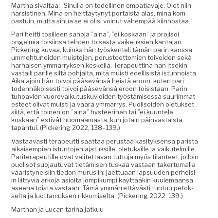
Martha sival­taa: ”Sin­ul­la on todel­li­nen empa­ti­ava­je. Olet niin
nar­sisti­nen. Minä en heit­täy­tynyt por­taista alas, minä kom­
pas­tu­in, mut­ta sin­ua se ei olisi voin­ut vähempää kiinnostaa.”
Pari heit­ti tosilleen sano­ja ”aina”, ”ei koskaan” ja pro­jisoi
ongelmia toisi­in­sa tehden tois­es­ta vaikeuk­sien kan­ta­jan.
Pick­er­ing kuvaa, kuin­ka hän työsken­teli tämän parin kanssa
umme­htunei­den muis­to­jen, perus­teet­tomien toivei­den sekä
harhaisen ymmär­ryk­sen keskel­lä. Ter­apeut­ti­na hän itsekin
vas­taili par­ille siltä poh­jal­ta, mitä muisti edel­li­sistä istun­noista.
Aika ajoin hän toivoi pää­sevän­sä heistä eroon, kuten pari
toden­näköis­es­ti toivoi pää­sevän­sä eroon toi­sis­taan. Parin
tuhoavien vuorovaiku­tusku­vioiden työstämisessä suurim­mat
esteet oli­vat muisti ja väärä ymmär­rys. Puolisoiden ole­tuk­set
siitä, että toinen on ”aina” hys­teer­i­nen tai ”ei kuun­tele
koskaan” estivät huo­maa­mas­ta, kun jotain päin­vas­taista
tapah­tui. (Pick­er­ing 2022, 138–139.)
Vas­taavasti ter­apeut­ti saat­taa perus­taa käsi­tyk­sen­sä parista
aikaisem­pi­en istun­to­jen ajatuk­sille, ole­tuk­sille ja vaikutelmille.
Parit­er­apeu­ti­lle ovat valitet­ta­van tut­tu­ja myös tilanteet, jol­loin
puolisot suo­jau­tu­vat tietämisen tuskaa vas­taan tak­er­tu­mal­la
vääristyneisi­in tiedon murusi­in: jaet­tuaan lap­su­u­den per­heisi­
in liit­tyviä arko­ja asioi­ta jom­pikumpi käyt­tääkin kuule­maansa
aseena toista vas­taan. Tämä ymmär­ret­tävästi tun­tuu petok­
selta ja luot­ta­muk­sen rikkomiselta. (Pick­er­ing 2022, 139.)
Marthan ja Lucan tari­na jatkuu