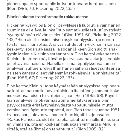
pienen lapsen spon­taani­in kut­su­un luo­vaan kohtaamiseen.
(Bion 1985, 70; Pick­er­ing 2022, 133.)
Bion­in koke­ma trans­for­maa­tio rakkaudessa
Pick­er­ing kysyy: jos Bion oli psyykkises­ti kuol­lut ja vain hänen
ruumi­in­sa oli elävä, kuin­ka ”nuo samat kuolleet luut” pystyivät
”syn­nyt­tämään elävän mie­len” (Bion 1991, 60; Pick­er­ing 2022,
133)? Bion aloit­ti ensim­mäisen psyko­ana­lyysin­sa jo ennen
toista maail­man­so­taa. Ana­ly­y­sisuhde John Rick­manin kanssa
keskey­tyi sodan alka­es­sa, ja sodan jäl­keen Bion aloit­ti ana­
lyysin Melanie Kleinin vas­taan­otol­la. Bion ker­toi koke­neen­sa
Kleinin etukä­teen näyt­tävänä ja arvokkaana sekä jok­seenkin
pelot­ta­vana naise­na. Hänel­lä oli omat epäi­lyk­sen­sä tämän
ana­lyysin suh­teen, ”oli­vathan hänen siihenas­tiset suh­teen­sa
nais­ten kanssa olleet vähem­män rohkai­se­via ja onnis­tunei­ta”
(Bion 1985, 67; Pick­er­ing 2022, 133).
Bion ker­too Kleinin luona käymässään ana­ly­y­sis­sa oppi­neen­
sa luot­ta­maan omi­in havain­toi­hin­sa itses­tään ja omaan koke­
muk­seen­sa toisen tulk­in­to­jen sijaan (Bion 1985, 68). Käymil­
lään ana­lyy­seil­la oli var­masti oma merk­i­tyk­sen­sä Bion­in
psyykkises­tä eristäy­tyneisyy­destä vapau­tu­miselle, mut­ta
varsi­nainen läpimur­to tapah­tui, kun Bion tapasi vuon­na 1951
Frances­can, tule­van vai­mon­sa. Bion kir­joit­ti kir­jeessään:
”Rakas Francesca, olet ihme, joka tapah­tui min­ulle, ihme, jota
en ymmär­rä, jota en koskaan halu­akaan ymmärtää. Min­ulle
riit­tää, että se [ihme] on tapah­tunut.” (Bion 1985, 82.)