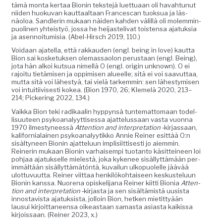
tämä mon­ta ker­taa Bion­in tek­ste­jä luet­tuaan oli havah­tunut
niiden huoku­van kaut­taal­taan Frances­can tuok­sua ja läs­
näoloa. San­d­lerin mukaan näi­den kah­den välil­lä oli molem­min­
puo­li­nen yhteistyö, jos­sa he hei­jaste­liv­at tois­t­en­sa ajatuk­sia
ja asen­noi­tu­misia. (Abel-Hirsch 2019, 110.)
Voidaan ajatel­la, että rakkau­den (engl. being in love) kaut­ta
Bion sai kos­ke­tuk­sen ole­mas­saolon perus­taan (engl. Being),
jota hän alkoi kut­sua nimel­lä O (engl. ori­gin unknown). O ei
rajoitu tietämisen ja oppimisen alueelle; sitä ei voi saavut­taa,
mut­ta sitä voi läh­estyä, tai vielä tarkem­min: sen läh­estymisen
voi intu­iti­ivis­es­ti kokea. (Bion 1970, 26; Klemelä 2020, 213–
214; Pick­er­ing 2022, 134.)
Vaik­ka Bion teki radikaalin hyp­pyn­sä tun­tem­at­tomaan todel­
lisu­u­teen psyko­ana­lyyt­tises­sa ajat­telus­saan vas­ta vuon­na
1970 ilmestyneessä
Atten­tion and inter­pre­ta­tion
‑kir­jas­saan,
kali­for­nialainen psyko­ana­lyytikko Annie Rein­er esit­tää O:n
sisäl­tyneen Bion­in ajat­telu­un implisi­it­tis­es­ti jo aiem­min.
Reiner­in mukaan Bion­in varhaisem­pi tuotan­to käsit­tei­neen loi
poh­jaa ajatuk­selle mielestä, joka kyke­nee sisäl­lyt­tämään per­
im­mältään sisäl­lyt­tämätön­tä, kuvailun ulkop­uolelle jäävää
ulot­tuvu­ut­ta. Rein­er viit­taa henkilöko­htaiseen keskustelu­un
Bion­in kanssa. Nuore­na opiske­li­jana Rein­er kiit­ti Bio­nia
Atten­
tion and inter­pre­ta­tion
‑kir­jas­ta ja sen sisältämistä uusista
innos­tavista ajatuk­sista, jol­loin Bion, het­ken mietit­tyään
lausui kir­joit­ta­neen­sa oikeas­t­aan samas­ta asi­as­ta kaikissa
kir­jois­saan. (Rein­er 2023, x.)