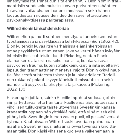
läh­estymis­es­tä. Paneudun sitä ennen W. R. Bion­in omi­in trau­
maat­tisi­in suhdekoke­muk­si­in, luo­van parisuh­teen kään­teen­
tekevään vaiku­tuk­seen hänen elämässään sekä hänen
luovu­ud­estaan nous­sei­den ideoiden sovel­let­tavu­u­teen
psyko­ana­lyyt­tises­sa pariterapiassa.
Wil­fred Bion­in lähisuhdehistoriaa
Wil­fred Bion pain­ot­ti suh­teen merk­i­tys­tä tun­nekoke­musten
työstämisessä ja psyykkisessä kehi­tyk­sessä (Bion 1962, 42).
Bion kuitenkin kuvaa itse varhai­sis­sa elämänker­rois­saan
omaa psyykkistä tur­tu­mus­taan, joka vaikeut­ti hänen kykyään
läheisi­in ihmis­suhteisi­in. Judith Pick­er­ing nos­taa Bion­in
elämänker­roista esi­in näkökul­man siitä, kuin­ka vaka­va
psyykki­nen trau­ma, kuten sotakoke­muk­set ja niitä edeltänyt
lap­su­u­den trau­maat­ti­nen mene­tys, rajoit­ti Bion­in kykyä naut­
tia läheis­es­tä suh­teesta toiseen ja kuin­ka edelleen ”todel­li­
nen rakkaus” palaut­ti kyvyn läheisi­in ihmis­suhteisi­in sekä
mah­dol­listi psyykkistä ehey­tymistä ja kasvua (Pick­er­ing
2022, 130).
Pick­er­ing kir­joit­taa, kuin­ka Bion­ille tapah­tui sodas­sa jotain
niin järkyt­tävää, että hän tun­si kuolleen­sa. Suo­jautues­saan
vihol­lisen tuli­tuk­selta tais­te­lu­toverin­sa Sweetingin kanssa
kranaat­tikuop­paan hän yhtäkkiä näki, että siinä mis­sä olisi
pitänyt olla Sweetingin kehon vasen puoli, oli pelkkää veristä
hyh­mää. Kauhuis­saan Wil­fred käs­ki tove­ri­aan painu­maan
maa­han. Sweet­ing huusi äitiään ja pyysi tove­ri­aan kir­joit­ta­
maan tälle. Bion käs­ki vihaise­na kuol­e­vaa vaiken­e­maan ja