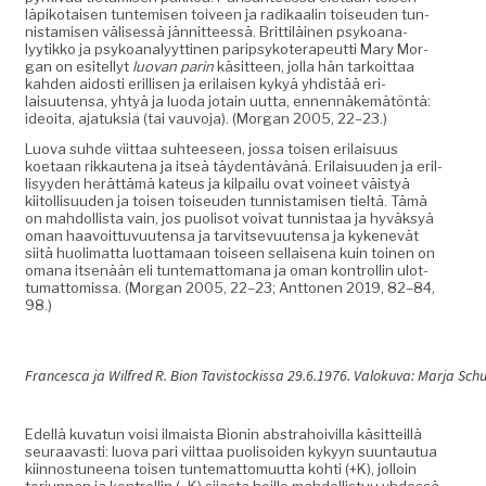
läpiko­taisen tun­temisen toiveen ja radikaalin toiseu­den tun­
nistamisen välisessä jän­nit­teessä. Brit­tiläi­nen psyko­ana­
lyytikko ja psyko­ana­lyyt­ti­nen parip­sykoter­apeut­ti Mary Mor­
gan on esitel­lyt
luo­van parin
käsit­teen, jol­la hän tarkoit­taa
kah­den aidosti eril­lisen ja eri­laisen kykyä yhdis­tää eri­
laisuuten­sa, yhtyä ja luo­da jotain uut­ta, ennen­näkemätön­tä:
ideoita, ajatuk­sia (tai vau­vo­ja). (Mor­gan 2005, 22–23.)
Luo­va suhde viit­taa suh­teeseen, jos­sa toisen eri­laisu­us
koetaan rikkaut­e­na ja itseä täy­den­tävänä. Eri­laisu­u­den ja eril­
lisyy­den herät­tämä kateus ja kil­pailu ovat voineet väistyä
kiitol­lisu­u­den ja toisen toiseu­den tun­nistamisen tieltä. Tämä
on mah­dol­lista vain, jos puolisot voivat tun­nistaa ja hyväksyä
oman haavoit­tuvuuten­sa ja tarvit­se­vuuten­sa ja kykenevät
siitä huoli­mat­ta luot­ta­maan toiseen sel­l­aise­na kuin toinen on
omana itsenään eli tun­tem­at­tomana ja oman kon­trol­lin ulot­
tumat­tomis­sa. (Mor­gan 2005, 22–23; Ant­to­nen 2019, 82–84,
98.)
Francesca ja Wil­fred R. Bion Tavi­s­tockissa 29.6.1976. Val­oku­va: Mar­ja Sc
Edel­lä kuvatun voisi ilmaista Bion­in abstra­hoivil­la käsit­teil­lä
seu­raavasti: luo­va pari viit­taa puolisoiden kykyyn suun­tau­tua
kiin­nos­tuneena toisen tun­tem­at­to­muut­ta kohti (+K), jol­loin
tor­jun­nan ja kon­trol­lin (‒K) sijas­ta heille mah­dol­lis­tuu yhdessä,