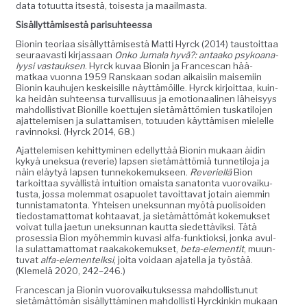
da­ta totu­ut­ta itses­tä, tois­es­ta ja maailmasta.
Sisäl­lyt­tämis­es­tä parisuhteessa
Bion­in teo­ri­aa sisäl­lyt­tämis­es­tä Mat­ti Hyr­ck (2014) taus­toit­taa
seu­raavasti kir­jas­saan
Onko Jumala hyvä?: antaako psyko­ana­
lyysi vas­tauk­sen
. Hyr­ck kuvaa Bion­in ja Frances­can hää­
matkaa vuon­na 1959 Ran­skaan sodan aikaisi­in maisemi­in
Bion­in kauhu­jen keskeisille näyt­tämöille. Hyr­ck kir­joit­taa, kuin­
ka hei­dän suh­teen­sa tur­val­lisu­us ja emo­tion­aa­li­nen läheisyys
mah­dol­lis­ti­vat Bion­ille koet­tu­jen sietämät­tömien tuskatilo­jen
ajat­telemisen ja sulat­tamisen, totu­u­den käyt­tämisen mielelle
ravin­nok­si. (Hyr­ck 2014, 68.)
Ajat­telemisen kehit­tymi­nen edel­lyt­tää Bion­in mukaan äidin
kykyä unek­sua (rever­ie) lapsen sietämät­tömiä tun­netilo­ja ja
näin eläy­tyä lapsen tun­nekoke­muk­seen.
Rever­iel­lä
Bion
tarkoit­taa syväl­listä intu­ition omaista sana­ton­ta vuorovaiku­
tus­ta, jos­sa molem­mat osa­puo­let tavoit­ta­vat jotain aiem­min
tun­nistam­a­ton­ta. Yhteisen unek­sun­nan myötä puolisoiden
tiedosta­mat­tomat kohtaa­vat, ja sietämät­tömät koke­muk­set
voivat tul­la jae­tun unek­sun­nan kaut­ta siedet­täviksi. Tätä
pros­es­sia Bion myöhem­min kuvasi alfa-funk­tiok­si, jon­ka avul­
la sulat­ta­mat­tomat raakakoke­muk­set,
beta-ele­men­tit
, muun­
tu­vat
alfa-ele­menteik­si
, joi­ta voidaan ajatel­la ja työstää.
(Klemelä 2020, 242–246.)
Frances­can ja Bion­in vuorovaiku­tuk­ses­sa mah­dol­lis­tunut
sietämät­tömän sisäl­lyt­tämi­nen mah­dol­listi Hyr­ckinkin mukaan