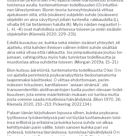
tois­t­en­sa avul­la, tun­tem­at­toman todel­lisu­u­den (O) intu­iti­ivi­
nen läh­estymi­nen. Bion­in teo­ria tun­ney­hteyk­sistä viit­taa
ajatuk­seen siitä, että (sisäisen) sub­jek­tin suhde (sisäiseen)
objek­ti­in on aina sävyt­tynyt jol­lain tun­teel­la: rakkaudel­la (L),
vihal­la (H) tai tietämisen halul­la (K). Myös näi­den negaa­tiot (‒
L, ‑H, ‒K) ovat mah­dol­lisia suh­teessa toiseen ja omi­in sisäisi­in
objek­tei­hin (Klemelä 2020, 229–231).
Edel­lä kuvau­tuu se, kuin­ka sekä mie­len sisäiset yhtey­det, eli
ajat­telu, että kah­den ihmisen väli­nen inti­i­mi suhde sisältää
aina sekä vihaa että rakkaut­ta. Jos jom­paakumpaa joutuu tor­
ju­maan, vahin­goit­tuu myös halu tun­nistaa todel­lisu­ut­ta ja
muo­dostaa aitoa suhdet­ta toiseen. (Mor­gan 2019a, 15–21.)
Bion kut­suu ääretön­tä, tun­tem­aton­ta todel­lisu­ut­ta O:ksi. O:n
voi ajatel­la per­in­teistä psyko­ana­lyyt­tista tiedostam­a­ton­ta
laa­jem­mak­si käsit­teek­si. O viit­taa ehdot­tomaan, per­im­
mäiseen totu­u­teen, kan­ti­laiseen ”asi­aan sinän­sä”, siis
transsendent­ti­in ais­ti­havain­to­jen tuol­la puolen ole­vaan todel­
lisu­u­teen, jota emme määritelmän mukaan voi tun­tea mut­ta
jos­ta voimme saa­da intu­iti­ivisia häivähdyk­siä. (Bion 1970, 26;
Klemelä 2020, 210–213; Pick­er­ing 2022,134.)
Palaan tämän kir­joituk­sen lopus­sa siihen, kuin­ka psyko­ana­
lyyt­tises­sa työsken­telyssä pari voi löytää luot­ta­muk­sen toisi­
in­sa eril­lis­inä ja eri­laisi­na ja kuin­ka luo­va suhde voi alkaa
kehit­tymään parin välille, toisin sanoen kuin­ka pari voi
yhdessä, tois­t­en­sa läs­näolos­sa, tun­nistaa häivähdyk­siä O:n