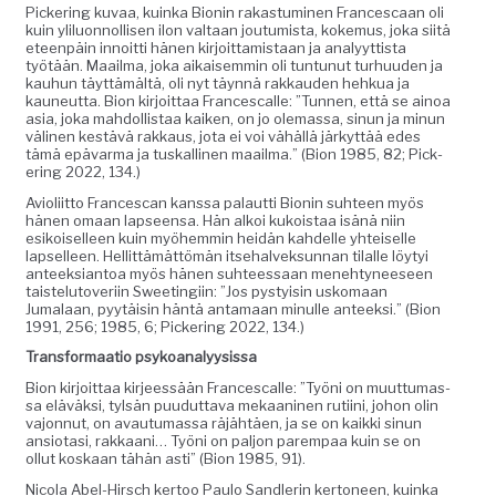
Pick­er­ing kuvaa, kuin­ka Bion­in rakas­tu­mi­nen Francescaan oli
kuin ylilu­on­nol­lisen ilon val­taan jou­tu­mista, koke­mus, joka siitä
eteen­päin innoit­ti hänen kir­joit­tamis­taan ja ana­lyyt­tista
työtään. Maail­ma, joka aikaisem­min oli tun­tunut turhu­u­den ja
kauhun täyt­tämältä, oli nyt täyn­nä rakkau­den hehkua ja
kauneut­ta. Bion kir­joit­taa Francescalle: ”Tun­nen, että se ain­oa
asia, joka mah­dol­lis­taa kaiken, on jo ole­mas­sa, sin­un ja min­un
väli­nen kestävä rakkaus, jota ei voi vähäl­lä järkyt­tää edes
tämä epä­var­ma ja tuskalli­nen maail­ma.” (Bion 1985, 82; Pick­
er­ing 2022, 134.)
Avi­o­li­it­to Frances­can kanssa palaut­ti Bion­in suh­teen myös
hänen omaan lapseen­sa. Hän alkoi kukois­taa isänä niin
esikoiselleen kuin myöhem­min hei­dän kahdelle yhteiselle
lapselleen. Hel­lit­tämät­tömän itse­halvek­sun­nan tilalle löy­tyi
anteek­siantoa myös hänen suh­teessaan mene­htyneeseen
tais­te­lu­toveri­in Sweetingi­in: ”Jos pysty­isin usko­maan
Jumalaan, pyytäisin hän­tä anta­maan min­ulle anteek­si.” (Bion
1991, 256; 1985, 6; Pick­er­ing 2022, 134.)
Trans­for­maa­tio psykoanalyysissa
Bion kir­joit­taa kir­jeessään Francescalle: ”Työni on muut­tumas­
sa eläväk­si, tyl­sän puudut­ta­va mekaa­ni­nen ruti­i­ni, johon olin
vajon­nut, on avau­tu­mas­sa räjähtäen, ja se on kaik­ki sin­un
ansio­tasi, rakkaani… Työni on paljon parem­paa kuin se on
ollut koskaan tähän asti” (Bion 1985, 91).
Nico­la Abel-Hirsch ker­too Paulo San­d­lerin ker­toneen, kuin­ka