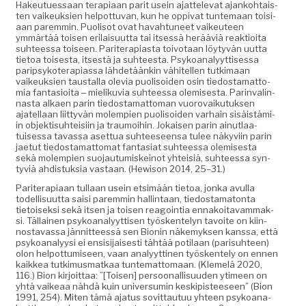
Hakeutues­saan ter­api­aan par­it usein ajat­tel­e­vat ajanko­htais­
ten vaikeuk­sien helpot­tuvan, kun he oppi­vat tun­temaan toisi­
aan parem­min. Puolisot ovat havah­tuneet vaikeu­teen
ymmärtää toisen eri­laisu­ut­ta tai itsessä herääviä reak­tioi­ta
suh­teessa toiseen. Parit­er­api­as­ta toiv­otaan löy­tyvän uut­ta
tietoa tois­es­ta, itses­tä ja suh­teesta. Psyko­ana­lyyt­tises­sa
parip­sykoter­api­as­sa lähde­täänkin vähitellen tutki­maan
vaikeuk­sien taustal­la ole­via puolisoiden osin tiedosta­mat­to­
mia fan­ta­sioi­ta ‒ mieliku­via suh­teessa olemis­es­ta. Par­in­valin­
nas­ta alka­en parin tiedosta­mat­toman vuorovaiku­tuk­sen
ajatel­laan liit­tyvän molem­pi­en puolisoiden varhain sisäistämi­
in objek­tisuhteisi­in ja trau­moi­hin. Jokaisen parin ain­ut­laa­
tuises­sa tavas­sa aset­tua suh­teeseen­sa tulee näkyvi­in parin
jae­tut tiedosta­mat­tomat fan­tasi­at suh­teessa olemis­es­ta
sekä molem­pi­en suo­jau­tu­miskeinot yhteisiä, suh­teessa syn­
tyviä ahdis­tuk­sia vas­taan. (Hewi­son 2014, 25–31.)
Parit­er­api­aan tul­laan usein etsimään tietoa, jon­ka avul­la
todel­lisu­ut­ta saisi parem­min hallintaan, tiedostam­a­ton­ta
tietoisek­si sekä itsen ja toisen reagoin­tia ennakoitavam­mak­
si. Täl­lainen psyko­ana­lyyt­tisen työsken­te­lyn tavoite on kiin­
nos­tavas­sa jän­nit­teessä sen Bion­in näke­myk­sen kanssa, että
psyko­ana­lyysi ei ensisi­jais­es­ti tähtää poti­laan (parisuh­teen)
olon helpot­tumiseen, vaan ana­lyyt­ti­nen työsken­te­ly on ennen
kaikkea tutkimus­matkaa tun­tem­at­tomaan. (Klemelä 2020,
116.) Bion kir­joit­taa: ”[Toisen] per­soon­al­lisu­u­den ytimeen on
yhtä vaikeaa nähdä kuin uni­ver­sum­in keskip­is­teeseen” (Bion
1991, 254). Miten tämä aja­tus sovit­tau­tuu yhteen psyko­ana­