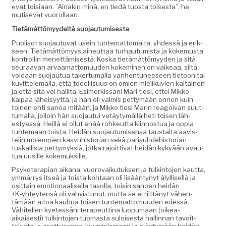
e­vat toisi­aan. ”Ainakin minä, en tiedä tuos­ta tois­es­ta”, he
muti­se­vat vuorollaan.
Tietämät­tömyy­deltä suojautumisesta
Puolisot suo­jau­tu­vat usein tun­tem­at­toma­l­ta, yhdessä ja erik­
seen. Tietämät­tömyys aiheut­taa turhau­tu­mista ja koke­mus­ta
kon­trol­lin menet­tämis­es­tä. Kos­ka tietämät­tömyy­den ja sitä
seu­raa­van arvaa­mat­to­muu­den kokem­i­nen on vaikeaa, siltä
voidaan suo­jau­tua tak­er­tu­mal­la van­hen­tuneeseen tietoon tai
kuvit­tele­mal­la, että todel­lisu­us on omien mieliku­vien kaltainen
ja että sitä voi hal­li­ta. Esimerkissäni Mari tiesi, ettei Mikko
kaipaa läheisyyt­tä, ja hän oli valmis pet­tymään ennen kuin
toinen ehti sanoa mitään, ja Mikko tiesi Marin reagoivan suut­
tumal­la, jol­loin hän suo­jau­tui vetäy­tymäl­lä heti toisen läh­
estyessä. Heil­lä ei ollut enää rohkeut­ta kiin­nos­tua ja oppia
tun­temaan toista. Hei­dän suo­jau­tu­misen­sa taustal­ta aav­is­
telin molem­pi­en kasvuhis­to­ri­an sekä parisuhde­his­to­ri­an
tuskallisia pet­tymyk­siä, jot­ka rajoit­ti­vat hei­dän kykyään avau­
tua uusille kokemuksille.
Psykoter­api­an aikana, vuorovaiku­tuk­sen ja tulk­in­to­jen kaut­ta,
ymmär­rys itseä ja toista kohtaan oli lisään­tynyt älyl­lisel­lä ja
osit­tain emo­tion­aalisel­la tasol­la, toisin sanoen hei­dän
+K‑yhteytensä oli vahvis­tunut, mut­ta se ei riit­tänyt vähen­
tämään aitoa kauhua toisen tun­tem­at­to­muu­den edessä.
Vähitellen kyetessäni ter­apeut­ti­na luop­umaan (oikea-
aikaises­ti) tulk­in­to­jen tuo­mas­ta sulois­es­ta hallinnan tavoit­