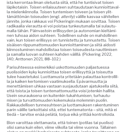
ista ker­rontaa ilman ole­tus­ta siitä, että he tun­ti­si­vat toisen
läpiko­taisin. Toisen eri­laisu­u­teen suh­taudu­taan kun­nioit­taval­
la mie­lenki­in­nol­la. Toisen tun­temisen toiveen ja toisen ylit­
tämät­tömän toiseu­den (engl.
alter­i­ty
) välille kas­vaa vähitellen
jän­nite, jon­ka rakkaus voi Pick­eringin mukaan sovit­taa. Toisen
radikaalia vier­aut­ta ei voi pois­taa tunkeu­tu­mal­la tai sulau­tu­
mal­la tähän. Päin­vas­toin eril­lisyy­den ja autono­mi­an kieltämi­
nen tuhoaa aidon suh­teen. Todel­li­nen suhde on mah­dolli­nen
vain, kun toisen eril­lisyys on tun­nis­tet­tu ja tun­nustet­tu. Toisen
sisäisen riip­pumat­to­muu­den kun­nioit­ta­mi­nen ja siitä aidosti
kiin­nos­tu­mi­nen mah­dol­lis­taa toisen toiseud­es­ta naut­timisen
ja samal­la luo­van suh­teen kah­den välil­lä. (Pick­er­ing 2022,
140; Ant­to­nen 2021, 88–102.)
Parisuh­teessa esimerkik­si uskot­to­muu­den pal­jastues­sa
puolisoiden kyky kun­nioit­taa toisen eril­lisyyt­tä ja toiseut­ta
tulee haaste­tuk­si. Luot­ta­mus­ta yritetään palaut­taa kon­trol­lil­
la ja kaiken ker­tomisen vaa­timuk­sel­la. Epä­var­muut­ta ja
menet­tämisen uhkaa vas­taan suo­jaudu­taan ajatuk­sel­la siitä,
että toista ja toisen tun­tem­at­to­muut­ta voisi jotenkin hal­li­ta.
Usein seu­rauk­se­na on kuitenkin tukah­tu­misen, turhau­tu­
misen ja tur­vat­to­muu­den koke­muk­sia molem­min puolin.
Rakkaudel­lisen tun­nesuh­teen ja luot­ta­muk­sen rak­en­tu­mi­nen
parin välille tarkoit­taisi sitä, ettei tun­tem­aton­ta ‒ sitä, mitä ei
tiedä ‒ tarvitse enää pelätä, tor­jua eikä yrit­tää kontrolloida.
Bion varoit­taa olet­ta­mas­ta, että toinen (poti­las tai puoliso)
olisi sama kuin eilen, viime viikol­la tai viime vuon­na. Täl­lainen
ole­tus on merk­ki harhais­es­ta suh­teesta, jon­ka tavoit­teena on