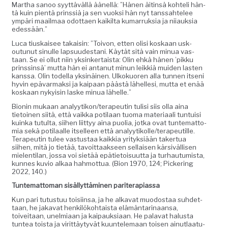
Martha sanoo syyt­täväl­lä äänel­lä: ”Hänen äitin­sä kohteli hän­
tä kuin pien­tä prinssiä ja sen vuok­si hän nyt tanssahtelee
ympäri maail­maa odot­taen kaik­il­ta kumar­ruk­sia ja niiauk­sia
edessään.”
Luca tiuskaisee takaisin: ”Toivon, etten olisi koskaan usk­
outunut sin­ulle lap­su­ud­estani. Käytät sitä vain min­ua vas­
taan. Se ei ollut niin yksinker­taista: Olin ehkä hänen ’pikku
prinssin­sä’ mut­ta hän ei antanut min­un leikkiä muiden las­ten
kanssa. Olin todel­la yksinäi­nen. Ulkokuoren alla tun­nen itseni
hyvin epä­var­mak­si ja kaipaan päästä lähelle­si, mut­ta et enää
koskaan nyky­isin laske min­ua lähelle.”
Bion­in mukaan analyytikon/terapeutin tulisi siis olla aina
tietoinen siitä, että vaik­ka poti­laan tuo­ma mate­ri­aali tun­tu­isi
kuin­ka tutul­ta, siihen liit­tyy aina puo­lia, jot­ka ovat tun­tem­at­to­
mia sekä poti­laalle itselleen että analyytikolle/terapeutille.
Ter­apeutin tulee vas­tus­taa kaikkia yri­tyk­siään tak­er­tua
siihen, mitä jo tietää, tavoit­taak­seen sel­l­aisen kär­siväl­lisen
mie­len­ti­lan, jos­sa voi sietää epäti­etoisu­ut­ta ja turhau­tu­mista,
kunnes kuvio alkaa hah­mot­tua. (Bion 1970, 124; Pick­er­ing
2022, 140.)
Tun­tem­at­toman sisäl­lyt­tämi­nen pariterapiassa
Kun pari tutus­tuu toisi­in­sa, ja he alka­vat muo­dostaa suhdet­
taan, he jaka­vat henkilöko­htaista elämän­tari­naansa,
toiveitaan, unelmi­aan ja kaipauk­si­aan. He palavat halus­ta
tun­tea toista ja virit­täy­tyvät kuun­tele­maan toisen ain­ut­laa­tu­