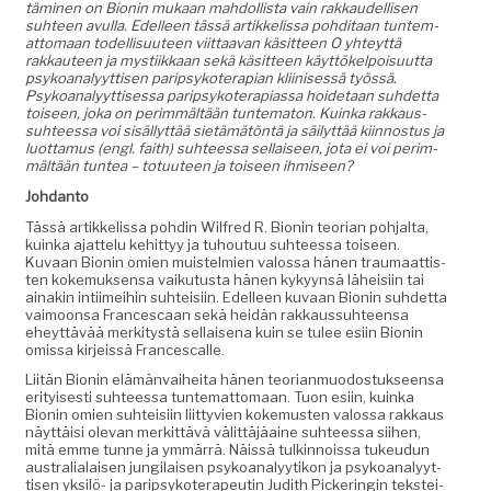
tämi­nen on Bion­in mukaan mah­dol­lista vain rakkaudel­lisen
suh­teen avul­la. Edelleen tässä artikke­lis­sa pohdi­taan tun­tem­
at­tomaan todel­lisu­u­teen viit­taa­van käsit­teen O yhteyt­tä
rakkau­teen ja mys­ti­ikkaan sekä käsit­teen käyt­tökelpoisu­ut­ta
psyko­ana­lyyt­tisen parip­sykoter­api­an kli­inisessä työssä.
Psyko­ana­lyyt­tises­sa parip­sykoter­api­as­sa hoide­taan suhdet­ta
toiseen, joka on per­im­mältään tun­tem­aton. Kuin­ka rakkaus­
suh­teessa voi sisäl­lyt­tää sietämätön­tä ja säi­lyt­tää kiin­nos­tus ja
luot­ta­mus (engl. faith) suh­teessa sel­l­aiseen, jota ei voi per­im­
mältään tun­tea – totu­u­teen ja toiseen ihmiseen?
Johdan­to
Tässä artikke­lis­sa pohdin Wil­fred R. Bion­in teo­ri­an poh­jal­ta,
kuin­ka ajat­telu kehit­tyy ja tuhoutuu suh­teessa toiseen.
Kuvaan Bion­in omien muis­telmien val­os­sa hänen trau­maat­tis­
ten koke­muk­sen­sa vaiku­tus­ta hänen kykyyn­sä läheisi­in tai
ainakin inti­imei­hin suhteisi­in. Edelleen kuvaan Bion­in suhdet­ta
vaimoon­sa Francescaan sekä hei­dän rakkaus­suh­teen­sa
eheyt­tävää merk­i­tys­tä sel­l­aise­na kuin se tulee esi­in Bion­in
omis­sa kir­jeis­sä Francescalle.
Liitän Bion­in elämän­vai­hei­ta hänen teo­ri­an­muo­dos­tuk­seen­sa
eri­tyis­es­ti suh­teessa tun­tem­at­tomaan. Tuon esi­in, kuin­ka
Bion­in omien suhteisi­in liit­tyvien koke­musten val­os­sa rakkaus
näyt­täisi ole­van merkit­tävä välit­täjäaine suh­teessa siihen,
mitä emme tunne ja ymmär­rä. Näis­sä tulkin­nois­sa tukeudun
aus­tralialaisen jungi­laisen psyko­ana­lyytikon ja psyko­ana­lyyt­
tisen yksilö- ja parip­sykoter­apeutin Judith Pick­eringin tek­stei­