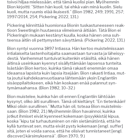
toivoi hil­jaa mielessään, että tämä kuolisi pian. Myöhem­min
Bion kir­joit­ti: ”Sit­ten hän kuoli, tai ehkä vain minä kuolin. Sielu
kuoli, mut­ta ruumis elää ikuis­es­ti.” (Bion 1982, 249; 1991, 257;
1997/2014, 254; Pick­er­ing 2022, 131.)
Pick­er­ing kiin­nit­tää huomion­sa Bion­in tuskas­tuneeseen reak­
tioon Sweetingin huu­taes­sa viimeisenä äitiään. Tätä Bion ei
Pick­eringin mukaan kestänyt kuul­la, kos­ka hänen oma suh­
teen­sa äiti­in oli pet­tymys­ten sävyt­tämä. (Pick­er­ing 2022, 131.)
Bion syn­tyi vuon­na 1897 Inti­as­sa. Hän ker­too muis­telmis­saan
intialaiselta las­ten­hoita­jal­ta saa­mas­taan tur­vas­ta ja läheisyy­
destä. Van­hem­mat tun­tu­i­v­at kuitenkin etäisiltä, eikä hänen
äitin­sä useinkaan kyen­nyt sisäl­lyt­tämään lapsen­sa tun­tei­ta.
Isästään Bion ker­too, kuin­ka tämä rakasti enem­män omaa
ideaansa lap­sista kuin lap­sia itse­jään. Bion rakasti Inti­aa, mut­
ta jou­tui kahdek­san­vuo­ti­aana lähtemään yksin Englan­ti­in
sisäop­pi­laitok­seen, eikä hän koskaan enää palan­nut syn­
tymä­maa­hansa. (Bion 1982, 10–32.)
Bion muis­telee, kuin­ka hän oli ennen Englan­ti­in lähtöään
kysynyt, oliko äiti surulli­nen. Tämä oli kieltänyt: ”En tietenkään!
Mik­si olisin surulli­nen.” Mut­ta hän oli, toteaa Bion muis­telmis­
saan. (Bion 1982, 21.) Myöhem­min Bion havain­noi, kuin­ka
jotkut ihmiset eivät kyen­neet koke­maan (psyykkistä) kipua,
kos­ka ”kipu tai turhau­tu­mi­nen on niin sietämätön­tä, että he
kyl­lä tun­te­vat sen, mut­ta eivät pysty koke­maan [engl. suf­fer]
sitä, joten ei voi­da sanoa, että he oli­si­vat tun­nista­neet [engl.
dis­cov­er] kär­simyk­sen­sä”. (Bion 1970, 9.)