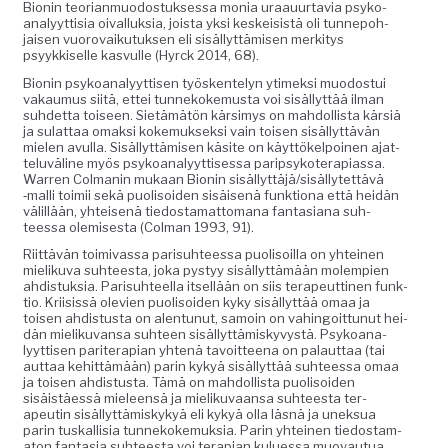
Bion­in teo­ri­an­muo­dos­tuk­ses­sa monia uraau­ur­tavia psyko­
ana­lyyt­tisia oival­luk­sia, joista yksi keskei­sistä oli tun­nepo­h­
jaisen vuorovaiku­tuk­sen eli sisäl­lyt­tämisen merk­i­tys
psyykkiselle kasvulle (Hyr­ck 2014, 68).
Bion­in psyko­ana­lyyt­tisen työsken­te­lyn ytimek­si muo­dos­tui
vakau­mus siitä, ettei tun­nekoke­mus­ta voi sisäl­lyt­tää ilman
suhdet­ta toiseen. Sietämätön kär­simys on mah­dol­lista kär­siä
ja sulat­taa omak­si koke­muk­sek­si vain toisen sisäl­lyt­tävän
mie­len avul­la. Sisäl­lyt­tämisen käsite on käyt­tökelpoinen ajat­
telu­vä­line myös psyko­ana­lyyt­tises­sa parip­sykoter­api­as­sa.
War­ren Col­manin mukaan Bion­in sisällyttäjä/sisällytettävä
‑malli toimii sekä puolisoiden sisäisenä funk­tiona että hei­dän
välil­lään, yhteisenä tiedosta­mat­tomana fan­tasiana suh­
teessa olemis­es­ta (Col­man 1993, 91).
Riit­tävän toimi­vas­sa parisuh­teessa puolisoil­la on yhteinen
mieliku­va suh­teesta, joka pystyy sisäl­lyt­tämään molem­pi­en
ahdis­tuk­sia. Parisuh­teel­la itsel­lään on siis ter­apeut­ti­nen funk­
tio. Kri­i­sis­sä ole­vien puolisoiden kyky sisäl­lyt­tää omaa ja
toisen ahdis­tus­ta on alen­tunut, samoin on vahin­goit­tunut hei­
dän mieliku­vansa suh­teen sisäl­lyt­tämiskyvys­tä. Psyko­ana­
lyyt­tisen parit­er­api­an yht­enä tavoit­teena on palaut­taa (tai
aut­taa kehit­tämään) parin kykyä sisäl­lyt­tää suh­teessa omaa
ja toisen ahdis­tus­ta. Tämä on mah­dol­lista puolisoiden
sisäistäessä mieleen­sä ja mieliku­vaansa suh­teesta ter­
apeutin sisäl­lyt­tämiskykyä eli kykyä olla läs­nä ja unek­sua
parin tuskallisia tun­nekoke­muk­sia. Parin yhteinen tiedostam­
a­ton fan­ta­sia suh­teesta voi ter­api­an kulues­sa muo­vau­tua