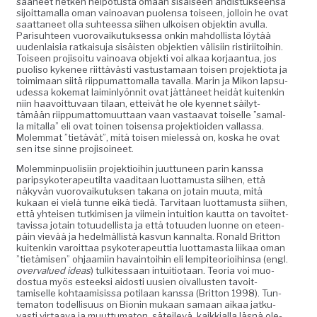
saa­neet het­ken helpo­tus­ta omaan sisäiseen ahdis­tuk­seen­sa
sijoit­ta­mal­la oman vain­oa­van puolen­sa toiseen, jol­loin he ovat
saat­ta­neet olla suh­teessa siihen ulkoisen objek­tin avul­la.
Parisuh­teen vuorovaiku­tuk­ses­sa onkin mah­dol­lista löytää
uuden­laisia ratkaisu­ja sisäis­ten objek­tien välisi­in ris­tiri­itoi­hin.
Toiseen pro­jisoitu vain­oa­va objek­ti voi alkaa kor­jaan­tua, jos
puoliso kyke­nee riit­tävästi vas­tus­ta­maan toisen pro­jek­tio­ta ja
toim­i­maan siitä riip­pumat­toma­l­la taval­la. Marin ja Mikon lap­su­
udessa koke­mat laimin­lyönnit ovat jät­täneet hei­dät kuitenkin
niin haavoit­tuvaan tilaan, etteivät he ole kyen­net säi­lyt­
tämään riip­pumat­to­muut­taan vaan vas­taa­vat toiselle ”samal­
la mital­la” eli ovat toinen toisen­sa pro­jek­tioiden val­lassa.
Molem­mat ”tietävät”, mitä toisen mielessä on, kos­ka he ovat
sen itse sinne projisoineet.
Molem­min­puolisi­in pro­jek­tioi­hin juut­tuneen parin kanssa
parip­sykoter­apeu­ti­l­ta vaa­di­taan luot­ta­mus­ta siihen, että
näkyvän vuorovaiku­tuk­sen takana on jotain muu­ta, mitä
kukaan ei vielä tunne eikä tiedä. Tarvi­taan luot­ta­mus­ta siihen,
että yhteisen tutkimisen ja viimein intu­ition kaut­ta on tavoitet­
tavis­sa jotain totu­udel­lista ja että totu­u­den luonne on eteen­
päin vievää ja hedelmäl­listä kasvun kannal­ta. Ronald Brit­ton
kuitenkin varoit­taa psykoter­apeut­tia luot­ta­mas­ta liikaa oman
”tietämisen” ohjaami­in havain­toi­hin eli lem­pi­te­o­ri­oi­hin­sa (engl.
over­val­ued ideas
) tulkites­saan intu­itio­taan. Teo­ria voi muo­
dos­tua myös esteek­si aidosti uusien oival­lus­ten tavoit­
tamiselle kohtaami­sis­sa poti­laan kanssa (Brit­ton 1998). Tun­
tem­aton todel­lisu­us on Bion­in mukaan samaan aikaa jatku­
vasti vir­taa­va ja muut­tuma­ton, säteilevä, kaikkial­la läs­nä ole­