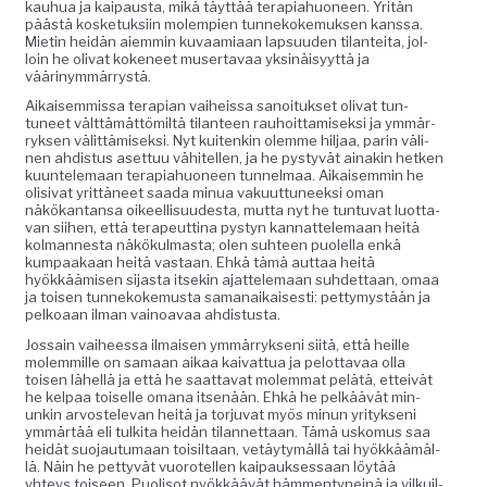
kauhua ja kaipaus­ta, mikä täyt­tää ter­api­ahuoneen. Yritän
päästä kos­ke­tuk­si­in molem­pi­en tun­nekoke­muk­sen kanssa.
Mietin hei­dän aiem­min kuvaami­aan lap­su­u­den tilantei­ta, jol­
loin he oli­vat koke­neet muser­tavaa yksinäisyyt­tä ja
väärinymmärrystä.
Aikaisem­mis­sa ter­api­an vai­heis­sa sanoituk­set oli­vat tun­
tuneet vält­tämät­tömiltä tilanteen rauhoit­tamisek­si ja ymmär­
ryk­sen välit­tämisek­si. Nyt kuitenkin olemme hil­jaa, parin väli­
nen ahdis­tus aset­tuu vähitellen, ja he pystyvät ainakin het­ken
kuun­tele­maan ter­api­ahuoneen tun­nel­maa. Aikaisem­min he
oli­si­vat yrit­täneet saa­da min­ua vaku­ut­tuneek­si oman
näkökan­tansa oikeel­lisu­ud­es­ta, mut­ta nyt he tun­tu­vat luot­ta­
van siihen, että ter­apeut­ti­na pystyn kan­nat­tele­maan heitä
kol­mannes­ta näkökul­mas­ta; olen suh­teen puolel­la enkä
kumpaakaan heitä vas­taan. Ehkä tämä aut­taa heitä
hyökkäämisen sijas­ta itsekin ajat­tele­maan suhdet­taan, omaa
ja toisen tun­nekoke­mus­ta samanaikaises­ti: pet­tymys­tään ja
pelkoaan ilman vain­oavaa ahdistusta.
Jos­sain vai­heessa ilmaisen ymmär­ryk­seni siitä, että heille
molem­mille on samaan aikaa kai­vat­tua ja pelot­tavaa olla
toisen lähel­lä ja että he saat­ta­vat molem­mat pelätä, etteivät
he kel­paa toiselle omana itsenään. Ehkä he pelkäävät min­
unkin arvostel­e­van heitä ja tor­ju­vat myös min­un yri­tyk­seni
ymmärtää eli tulki­ta hei­dän tilan­net­taan. Tämä usko­mus saa
hei­dät suo­jau­tu­maan toisil­taan, vetäy­tymäl­lä tai hyökkäämäl­
lä. Näin he pet­tyvät vuorotellen kaipauk­ses­saan löytää
yhteys toiseen. Puolisot nyökkäävät häm­men­tyneinä ja vilkuil­