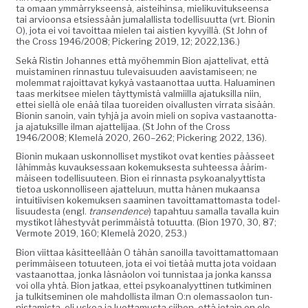
ta omaan ymmär­ryk­seen­sä, ais­tei­hin­sa, mieliku­vi­tuk­seen­sa
tai arvioon­sa etsiessään jumalal­lista todel­lisu­ut­ta (vrt. Bion­in
O), jota ei voi tavoit­taa mie­len tai aistien kyvy­il­lä. (St John of
the Cross 1946/2008; Pick­er­ing 2019, 12; 2022,136.)
Sekä Ristin Johannes että myöhem­min Bion ajat­te­liv­at, että
muis­t­a­mi­nen rin­nas­tuu tule­vaisu­u­den aav­is­tamiseen; ne
molem­mat rajoit­ta­vat kykyä vas­taan­ot­taa uut­ta. Halu­ami­nen
taas merk­it­see mie­len täyt­tymistä valmi­il­la ajatuk­sil­la niin,
ettei siel­lä ole enää tilaa tuor­ei­den oival­lus­ten vir­ra­ta sisään.
Bion­in sanoin, vain tyhjä ja avoin mieli on sopi­va vas­taan­ot­ta­
ja ajatuk­sille ilman ajat­teli­jaa. (St John of the Cross
1946/2008; Klemelä 2020, 260–262; Pick­er­ing 2022, 136).
Bion­in mukaan uskon­nol­liset mys­tikot ovat ken­ties päässeet
lähim­mäs kuvauk­ses­saan koke­muk­ses­ta suh­teessa äärim­
mäiseen todel­lisu­u­teen. Bion ei rin­nas­ta psyko­ana­lyyt­tista
tietoa uskon­nol­liseen ajat­telu­un, mut­ta hänen mukaansa
intu­iti­ivisen koke­muk­sen saami­nen tavoit­ta­mat­tomas­ta todel­
lisu­ud­es­ta (engl.
transendence
) tapah­tuu samal­la taval­la kuin
mys­tikot läh­estyvät per­im­mäistä totu­ut­ta. (Bion 1970, 30, 87;
Ver­mote 2019, 160; Klemelä 2020, 253.)
Bion viit­taa käsit­teel­lään O tähän sanoil­la tavoit­ta­mat­tomaan
per­im­mäiseen totu­u­teen, jota ei voi tietää mut­ta jota voidaan
vas­taan­ot­taa, jon­ka läs­näolon voi tun­nistaa ja jon­ka kanssa
voi olla yhtä. Bion jatkaa, ettei psyko­ana­lyyt­ti­nen tutkimi­nen
ja tulk­it­sem­i­nen ole mah­dol­lista ilman O:n ole­mas­saolon tun­
nistamista, eli uskoa ja luot­ta­mus­ta siihen, että jotain on ole­