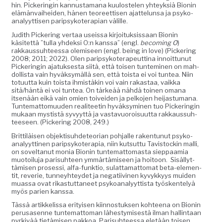
hin. Pick­eringin kan­nus­ta­mana kuu­loste­len yhteyk­siä Bion­in
elämän­vai­hei­den, hänen teo­reet­tisen ajat­telun­sa ja psyko­
ana­lyyt­tisen parip­sykoter­api­an välille.
Judith Pick­er­ing ver­taa useis­sa kir­joituk­sis­saan Bion­in
käsitet­tä ”tul­la yhdek­si O:n kanssa” (engl.
becom­ing O
)
rakkaus­suh­teessa olemiseen (engl. being in love) (Pick­er­ing
2008; 2011; 2022). Olen parip­sykoter­apeut­ti­na innoit­tunut
Pick­eringin ajatuk­ses­ta siitä, että toisen tun­tem­i­nen on mah­
dol­lista vain hyväksymäl­lä sen, että toista ei voi tun­tea. Niin
totu­ut­ta kuin toista ihmistäkin voi vain rakas­taa, vaik­ka
sitä/häntä ei voi tun­tea. On tärkeää nähdä toinen omana
itsenään eikä vain omien toivei­den ja pelko­jen hei­jas­tu­mana.
Tun­tem­at­to­muu­den reali­teetin hyväksymi­nen tuo Pick­eringin
mukaan mys­tistä syvyyt­tä ja vas­tavuoroisu­ut­ta rakkaus­suh­
teeseen. (Pick­er­ing 2008, 249.)
Brit­tiläisen objek­tisuhde­teo­ri­an poh­jalle rak­en­tunut psyko­
ana­lyyt­ti­nen parip­sykoter­apia, niin kut­sut­tu Tavi­s­tockin malli,
on soveltanut monia Bion­in tun­tem­at­tomas­ta siep­paamia
muo­toilu­ja parisuh­teen ymmärtämiseen ja hoitoon. Sisäl­lyt­
tämisen pros­es­si, alfa-funk­tio, sulat­ta­mat­tomat beta-ele­men­
tit, rever­ie, tun­ney­htey­det ja negati­ivi­nen kyvykkyys muiden
muas­sa ovat rikas­tut­ta­neet psyko­ana­lyyt­tista työsken­te­lyä
myös parien kanssa.
Tässä artikke­lis­sa eri­tyisen kiin­nos­tuk­sen kohteena on Bion­in
perusasenne tun­tem­at­toman läh­estymis­es­tä ilman hallintaan
pyrkivää tietämisen pakkoa. Parisuh­teessa eletään toisen