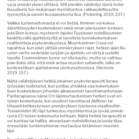
va ja ymmär­ryk­sen ylit­tävä. Silti pienikin välähdys tästä todel­
lisu­ud­es­ta tuo mukanaan myötä­tun­toa, rakkaudel­lisu­ut­ta,
tyyneyt­tä ja sanoin kuvaam­a­ton­ta iloa. (Pick­er­ing 2019, 237.)
Vaik­ka tun­tem­at­tomas­ta ei voi tietää, ihmi­nen voi kokea
ääret­tömyy­den kos­ke­tuk­sen sekä oman pienu­u­den tun­teen,
jota Bion kut­suu
mys­teerin tajuk­si
. Fyy­siseen todel­lisu­u­teen
keskit­tyväl­lä ajat­te­lu­työl­lä ei tavoite­ta tun­nekoke­muk­sen
reali­teet­te­ja psyko­ana­ly­y­sis­sa. Muun­tu­mi­nen O:ssa voi
tapah­tua, kun jokin ylit­tää ymmär­ryk­sen rajat, het­ken ajan illu­
u­sion ver­ho vede­tään syr­jään ja ajat­telu voi siir­tyä uudelle
tasolle. Ensim­mäi­nen tunne voi olla kauhu, mut­ta se vai­h­tuu
pian ilok­si siitä, että mieli antaa muodon sel­l­aiselle, mikä on
konkreet­tisen ajat­telumme ulot­tumat­tomis­sa. (Ver­mote
2019, 157.)
Näitä välähdyk­sen het­k­iä jokainen psykoter­apeut­ti lie­nee
työssään todis­tanut, kun poti­las yhtäkkiä saa koke­muk­sel­
lisen kos­ke­tuk­sen johonkin aikaisem­min tavoit­ta­mat­tomaan.
Parit­er­api­as­sa nämä O:n läpimur­tau­tu­misen het­ket ovat eri­
tyisen kos­ket­tavia, kun puolisot tavoit­ta­vat äkil­lisen tai
hitaasti kehkey­tyneen ymmär­ryk­sen tois­t­en­sa maail­moi­hin.
Tosi­a­sioiden (K) läpi tunkeu­tuu myötä­tun­toa ja syvää ymmär­
rystä (O) toisen koke­mus­ta kohtaan. Näitä het­k­iä ter­apeut­ti ei
voi tuot­taa tai hal­li­ta, ain­oas­taan mah­dol­lis­taa ja luo­da tilaa
ennestään tun­tem­at­toman mur­tau­tua tietämisen muurien
läpi.