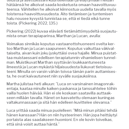
telus­ta ja asettues­sani kuun­tele­maan ja eläy­tymään hei­dän
hätään­sä he alkoi­vat saa­da kos­ke­tus­ta omaan haavoit­tuvu­u­
teen­sa. Vähitellen he alkoi­vat kiin­nos­tua uudel­la taval­la myös
tois­t­en­sa haavoit­tuvu­ud­es­ta. Aito tietämisen ja tun­temisen
halu nousee kyvys­tä tun­nistaa se, että ei tiedä eikä tunne
toista. (Pick­er­ing 2022, 135.)
Pick­er­ing (2022) kuvaa elävästi tietämät­tömyy­deltä suo­jau­tu­
mista oman ter­api­a­parin­sa, Marthan ja Lucan, avulla:
Voimakas sin­nikäs kop­u­tus vas­taan­ot­to­huoneeni ovelta ker­
too Marthan ja Lucan saa­puneen. Kop­u­tus vaikut­taa väki­val­
taiselta, aivan kuin joku jyskyt­täisi ovea hajalle. Min­ua puis­tat­
taa muis­taes­sani edel­lisen ter­apiatun­nin vihamielisen tun­nel­
man. Muis­tiku­vat Marthan syyt­tävän loukkaan­tuneesta
ilmeestä ja Lucan mykästä hil­jaisu­ud­es­ta liuku­vat tietoisu­u­
teeni. Min­ul­la on varsin vähän toivoa tämän parin aut­tamis­es­
ta, he ovat kaivau­tuneet niin syvälle suojauksiinsa.
Martha julis­taa heti alku­un: ”Luca on varsi­nainen imagonrak­
en­ta­ja, kaataa min­ulle kaiken paskansa ja tanssahtelee töi­hin
vail­la huolen häivää. Hän ei ole koskaan saatavil­la aut­taak­
seen mil­lään taval­la. Hänet on kas­vatet­tu ole­maan kuningas
val­takun­nas­saan ja sitä hän edelleen kuvit­telee olevansa.”
Luca yrit­tää saa­da min­ua puolelleen: ”Mitä min­un pitäisi tehdä
hänen kanssaan? Hän on niin hys­teer­i­nen. Hän jopa heit­täy­tyi
por­taista alas saadak­seen huomioni. En ole kovin toiveikas,
että sinä voisit aut­taa häntä.”