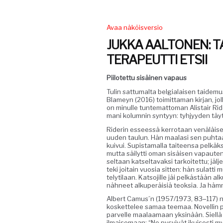
Avaa näköisversio
JUKKA AALTONEN: TA
TERAPEUTTI ETSII
Piilotet­tu sisäi­nen vapaus
Tulin sat­tumal­ta bel­gialaisen taide­m
Blameyn (2016) toimit­ta­man kir­jan, jo
on min­ulle tun­tem­at­toman Alis­tair Rid­
mani kolumnin syn­tyyn: tyhjyy­den täy
Rid­erin esseessä ker­ro­taan venäläis­es
uuden taulun. Hän maalasi sen puh­taal­
kuiv­ui. Supis­ta­mal­la taiteen­sa pelkäk­si
mut­ta säi­lyt­ti oman sisäisen vapaut­e
seltaan kat­seltavak­si tarkoitet­tu; jäl­j
teki joitain vuosia sit­ten: hän sulat­ti
te­lyti­laan. Kat­so­jille jäi pelkästään
näh­neet alku­peräisiä teok­sia. Ja hä
Albert Camus´n (1957/1973, 83‒117) nov­el­
kos­ket­telee samaa teemaa. Nov­el­lin p
parvelle maalaa­maan yksinään. Siel­lä
ilmaise­maan: “Ne pysyivät ikuis­es­ti m