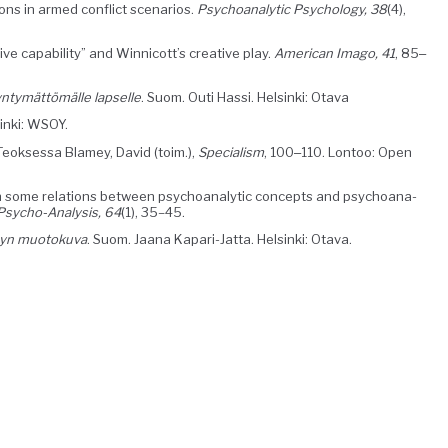
ions in armed con­flict sce­nar­ios.
Psy­cho­an­a­lyt­ic Psy­chol­o­gy, 38
(4),
ve capa­bil­i­ty” and Win­ni­cot­t’s cre­ative play.
Amer­i­can Ima­go, 41
, 85‒
n­tymät­tömälle lapselle
. Suom. Outi Has­si. Helsin­ki: Otava
sin­ki: WSOY.
Teok­ses­sa Blamey, David (toim.),
Spe­cial­ism
, 100‒110. Lon­too: Open
 some rela­tions between psy­cho­an­a­lyt­ic con­cepts and psy­cho­an­a­
f Psy­cho-Analy­sis, 64
(1), 35–45.
ayn muo­toku­va
. Suom. Jaana Kapari-Jat­ta. Helsin­ki: Otava.