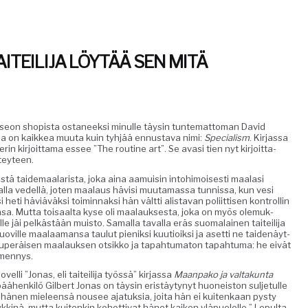
ITEILIJA LÖYTÄÄ SEN MITÄ
useon shopista osta­neek­si min­ulle täysin tun­tem­at­toman David
l­la on kaikkea muu­ta kuin tyhjää ennus­ta­va nimi:
Spe­cial­ism
. Kir­jas­sa
erin kir­joit­ta­ma essee ”The rou­tine art”. Se avasi tien nyt kir­joit­ta­
teyteen.
­tä taide­maalar­ista, joka aina aamuisin into­hi­moi­ses­ti maalasi
la vedel­lä, joten maalaus hävisi muu­ta­mas­sa tun­nis­sa, kun vesi
 heti häviäväk­si toimin­naksi hän vält­ti alis­ta­van poli­it­tisen kon­trol­lin
n­sa. Mut­ta toisaal­ta kyse oli maalauk­ses­ta, joka on myös ole­muk­
elle jäi pelkästään muis­to. Samal­la taval­la eräs suo­ma­lainen taiteil­i­ja
 muoville maalaa­mansa taulut pieniksi kuu­tioik­si ja aset­ti ne taidenäyt­
 alku­peräisen maalauk­sen otsikko ja tapah­tu­ma­ton tapah­tu­ma: he eivät
mmennys.
li ”Jonas, eli taiteil­i­ja työssä” kir­jas­sa
Maan­pako ja val­takun­ta
äähenkilö Gilbert Jonas on täysin eristäy­tynyt huoneis­ton sul­je­tulle
 hänen mieleen­sä nousee ajatuk­sia, joi­ta hän ei kuitenkaan pysty
ykkinä, mut­ta kuitenkin kohot­ti­vat hänet kaiken yläpuolelle.” Lop­ul­ta