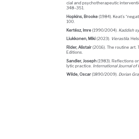
cial and psy­chother­a­peu­tic inter­ven­t
348–351.
Hop­kins, Brooke
(1984). Keat’s “neg­a­ti
100.
Kertész, Imre
(1990/2004).
Kad­dish sy
Liukko­nen, Miki
(2023).
Vierasti­la
. Hel
Rid­er, Alis­tair
(2016). The rou­tine art. 
Editions.
San­dler, Joseph
(1983). Reflec­tions on
lyt­ic prac­tice.
Inter­na­tion­al Jour­nal o
Wilde, Oscar
(1890/2009).
Dori­an Gr