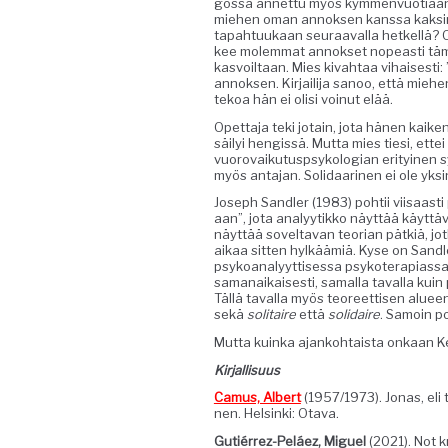
gos­sa annet­tu myös kym­men­vuo­ti­aan
miehen oman annok­sen kanssa kaksinker
tapah­tuukaan seu­raaval­la het­kel­lä?
kee molem­mat annok­set nopeasti tämän
kasvoil­taan. Mies kivah­taa vihais­es­ti:
annok­sen. Kir­jail­i­ja sanoo, että miehen
tekoa hän ei olisi voin­ut elää.
Opet­ta­ja teki jotain, jota hänen kaike
säi­lyi hengis­sä. Mut­ta mies tiesi, ettei
vuorovaiku­tusp­sykolo­gian eri­tyi­nen 
myös anta­jan. Sol­i­daari­nen ei ole yks
Joseph San­dler (1983) pohtii viisaasti ps
aan”, jota ana­lyytikko näyt­tää käyt­tävä
näyt­tää sovelta­van teo­ri­an pätk­iä, jot­k
aikaa sit­ten hylkäämiä. Kyse on San­d­le
psyko­ana­lyyt­tises­sa psykoter­api­as­s
samanaikaises­ti, samal­la taval­la kuin p
Täl­lä taval­la myös teo­reet­tisen alue
sekä
soli­taire
että
sol­idaire
. Samoin po
Mut­ta kuin­ka ajanko­htaista onkaan Kert
Kir­jal­lisu­us
Camus, Albert
(1957/1973). Jonas, eli tai
nen. Helsin­ki: Otava.
Gutiér­rez-Peláez, Miguel
(2021). Not k