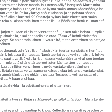
 pojan niuk­ka päivit­täi­nen kylmä ruo­ka-annos. Se saat­taisi yhdessä
­tais­taa hänen mah­dol­lisuuten­sa säi­lyä hengis­sä. Mut­ta mitä
 Opet­ta­ja hoip­puu pojan luokse kylmä ruo­ka-annos kädessään ja las­
 vat­salle. Poi­ka yllät­tyy epäuskoise­na, ja se pais­taa hänen
 ”Mitä oikein kuvit­telit?!” Opet­ta­ja hylkäsi kaksinker­taisen ruo­ka-
 teko oli ain­oa todel­li­nen mah­dol­lisu­us jäädä itse henki­in. Ilman sitä
n jär­jen mukaan ei olisi tarvin­nut tehdä – ja sen takia heistä kumpikin
 yksinäisel­lä ja sol­i­daarisel­la ole eroa. Tässä välke­htii mielestäni
syvyys. Se on paradoksi­nen kuvaus siitä, miten anta­mi­nen pelas­ta­jaa
inäinen.
yko­ana­lyysin ”viral­lisen”, abstrak­tin teo­ri­an suhdet­ta siihen ”teo­ri­
n kli­inisessä tilanteessa. Nämä teo­ri­at ovat kovin eri­laisia: kli­inikko
a saat­ta­vat lisäk­si olla ris­tiri­idas­sa keskenään tai viral­lisen teo­ri­an
rin mielestä siitä, että teo­reet­tis­ten käsit­teit­ten luon­teeseen
a kuu­luu niit­ten venymi­nen ja myös vas­tako­h­tien elämi­nen
iilota­jun­nas­sa voivat samanaikaises­ti elää tois­t­en­sa vas­tako­h­dat.
en ymmärtämi­s­paine ehkä helpot­tuu. Ter­apeut­ti voi rauhas­sa olla
ti­las. Mikään ei uhkaa.
észin kir­ja ‒ ja odot­ta­mi­nen ja piilottaminen.
teil­i­ja työssä. Kir­jas­sa
Maan­pako ja val­takun­ta
. Suom. Mai­ja Lehto­
now­ing and not want­i­ng to know: Reflec­tions regard­ing psy­choso­