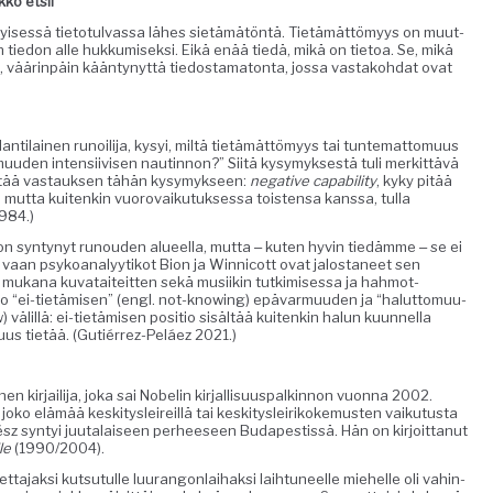
ikko etsii
isessä tieto­tul­vas­sa läh­es sietämätön­tä. Tietämät­tömyys on muut­
tiedon alle hukku­misek­si. Eikä enää tiedä, mikä on tietoa. Se, mikä
, väärin­päin kään­tynyt­tä tiedostam­a­ton­ta, jos­sa vas­tako­h­dat ovat
ti­lainen runoil­i­ja, kysyi, miltä tietämät­tömyys tai tun­tem­at­to­muus
muu­den inten­si­ivisen nautin­non?” Siitä kysymyk­ses­tä tuli merkit­tävä
ietää vas­tauk­sen tähän kysymyk­seen:
neg­a­tive capa­bil­i­ty
, kyky pitää
än mut­ta kuitenkin vuorovaiku­tuk­ses­sa tois­t­en­sa kanssa, tul­la
984.)
ä on syn­tynyt runouden alueel­la, mut­ta ‒ kuten hyvin tiedämme ‒ se ei
vaan psyko­ana­lyytikot Bion ja Win­ni­cott ovat jalosta­neet sen
 mukana kuvataiteit­ten sekä musi­ikin tutkimises­sa ja hah­mot­
 “ei-tietämisen” (engl. not-know­ing) epä­var­muu­den ja “halut­to­muu­
 välil­lä: ei-tietämisen posi­tio sisältää kuitenkin halun kuun­nel­la
muus tietää. (Gutiér­rez-Peláez 2021.)
 kir­jail­i­ja, joka sai Nobelin kir­jal­lisu­us­palkin­non vuon­na 2002.
 joko elämää keski­tysleireil­lä tai keski­tysleirikoke­musten vaiku­tus­ta
z syn­tyi juu­ta­laiseen per­heeseen Budapestis­sä. Hän on kir­joit­tanut
le
(1990/2004).
a­jak­si kut­su­tulle luu­ran­gonlai­hak­si lai­h­tuneelle miehelle oli vahin­