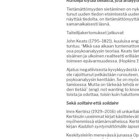
Runoil­i­ja löytää sel­l­aista, jota ana­lyyt
Tietämät­tömyy­den sietämi­nen on nyky
tunut uuden tiedon etsimis­es­tä uuden 
näyt­tää tiedol­ta, on tietämät­tömyyt­tä
samanaikaises­ti läsnä.
Taiteil­i­jak­er­to­muk­set jatkuvat:
John Keats (1795‒1821), kuu­luisa englan­
tun­tuu. “Mikä saa aikaan tun­tem­at­to­
osa psyko­ana­lyysin teo­ri­aa. Keats t
sisäi­nen ja ulkoinen reali­teet­ti eril­lä
toimeen epä­var­muudessa. (Hop­kins 1
Aja­tus negati­ivis­es­ta kyvykkyy­dest
ole rajoit­tunut pelkästään runouteen, 
psyko­ana­lyysin kent­tään. Se on myös
tamises­sa. Mut­ta on tärkeää tehdä ero
den tietää” (engl. not want­i­ng to know)
toista ja odot­taa, toisin kuin halut­to­
Sekä
soli­taire
että
sol­idaire
Imre Kertész (1929‒2016) oli unkar­i­lainen
Kertészin useim­mat kir­jat käsit­televät
myöhem­mis­sä elämän­vai­heis­sa. Kertés
kir­jan
Kad­dish
syn­tymät­tömälle lapsel
Keski­tysleiri­in menevässä junas­sa Opet­t