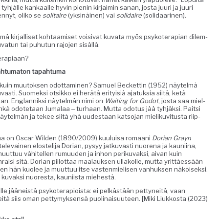
tyhjälle kankaalle hyvin pienin kir­jaimin sanan, jos­ta juuri ja juuri
en­nyt, oliko se
soli­taire
(yksinäi­nen) vai
sol­idaire
(sol­i­daari­nen).
ämä kir­jal­liset kohtaamiset voisi­vat kuva­ta myös psykoter­api­an dilem­
atun tai puhutun rajo­jen sisällä.
terapiaan?
pah­tu­ma­ton tapahtuma
 kuin muu­tok­sen odot­ta­mi­nen? Samuel Beck­et­tin (1952) näytelmä
­vasti. Suomek­si otsikko ei herätä eri­ty­isiä ajatuk­sia siitä, ketä
an. Englan­niksi näytelmän nimi on
Wait­ing for Godot
, jos­ta saa miel­
kä odote­taan Jumalaa ‒ turhaan. Mut­ta odotus jää tyhjäk­si. Pait­si
näytelmän ja tekee siitä yhä uud­estaan kat­so­jan mieliku­vi­tus­ta riip­
u­ma on Oscar Wilden (1890/2009) kuu­luisa romaani
Dori­an Grayn
el­e­vainen elosteli­ja Dori­an, pysyy jatku­vasti nuore­na ja kau­ni­ina,
ut­tuu vähitellen rumuu­den ja inhon periku­vak­si, aivan kuin
isi sitä. Dori­an piilot­taa maalauk­sen ullakolle, mut­ta yrit­täessään
sen hän kuolee ja muut­tuu itse vas­ten­mielisen van­huk­sen näköisek­si.
kuvak­si nuores­ta, kau­ni­ista miehestä.
lle jääneistä psykoter­a­pi­oista: ei pelkästään pet­tyneitä, vaan
neitä siis oman pet­tymyk­sen­sä puoli­naisu­u­teen. [Miki Liukkos­ta (2023)