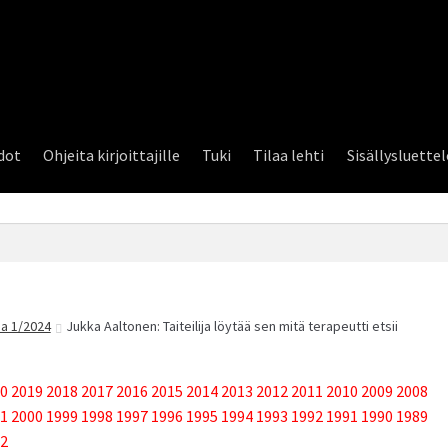
dot
Ohjeita kirjoittajille
Tuki
Tilaa lehti
Sisällysluette
a 1/2024
Jukka Aaltonen: Taiteilija löytää sen mitä terapeutti etsii
0
2019
2018
2017
2016
2015
2014
2013
2012
2011
2010
2009
2008
1
2000
1999
1998
1997
1996
1995
1994
1993
1992
1991
1990
1989
2