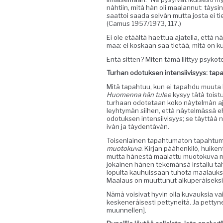
nähti­in, mitä hän oli maalan­nut: täysin 
saat­toi saa­da selvän mut­ta jos­ta ei ti
(Camus 1957/1973, 117.)
Ei ole etäältä haet­tua ajatel­la, että n
maa: ei koskaan saa tietää, mitä on kuv
Entä sit­ten? Miten tämä liit­tyy psyko
Turhan odotuk­sen inten­si­ivisyys: ta
Mitä tapah­tuu, kun ei tapah­du muu­ta
Huomen­na hän tulee
kysyy tätä tois­tu
turhaan odote­taan koko näytelmän aj
ley­htymän siihen, että näytelmässä eh
odotuk­sen inten­si­ivisyys; se täyt­tää 
ivän ja täydentävän.
Toisen­lainen tapah­tu­ma­ton tapah­t
muo­toku­va
. Kir­jan päähenkilö, huiken­t
mut­ta hänestä maalat­tu muo­toku­va mu
jokainen hänen tekemän­sä irstailu tahra
lop­ul­ta kauhuis­saan tuho­ta maalauk­
Maalaus on muut­tunut alku­peräisek­si 
Nämä voisi­vat hyvin olla kuvauk­sia vai
kesken­eräis­es­ti pet­tyneitä. Ja pet­ty
muunnellen].