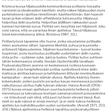
Kris­te­va kuvaa hil­jaisu­udel­la kom­mu­nikoivaa poti­las­ta toisaal­ta
nar­sis­min ja ide­al­isaa­tion käsit­tein, mut­ta näkee hil­jaisu­u­den myös
pyrkimyk­senä rajoit­taa nimet­tömän, käsit­teet­tömän, liian haavoit­
ta­van ja liian etäisen äidin affek­ti­ivista tuhoavu­ut­ta. Hil­jaisu­us
helpot­taa äidin puutet­ta. Helpot­taa äidil­lisen rakkau­den puut­
tumisen kyn­tämää surua. Peit­tää sen, kesyt­tää sen hil­jais­es­ti. Joku
voisi sanoa, että se paran­taa ilman ajat­telua. Tässä hil­jaisu­us
toimii keinotekoise­na äit­inä. (Kris­te­va 1987, 311.)
Poti­lastyössä tapamme olla; huone, jon­ka sis­us­tamme poti­laalle;
miten ase­tumme siihen: tapamme liike­htiä; puhua ja kuun­nel­la –
eri­tyis­es­ti hil­jaisu­utemme, hil­jainen kuun­telumme ‒ luo­vat kos­ke­
tus­pin­nan, jos­ta muotoutuu poti­laalle uuden­lainen äidin ruumis,
rin­ta ja iho ‒ sydä­men syke, ääni ja tuok­su. Poti­las kutoo suh­teen
tähän koke­maansa oma­l­la, itseään täy­den­täväl­lä taval­laan.
Psyko­ana­lyyt­ti­nen asenne on keskeisessä roolis­sa luo­maan
ilmapi­irin, jota hen­gitel­lessään poti­las sym­bol­is­es­ti imee äid­in­
maitoa ja aloit­taa kasvu­un ja kehi­tyk­seen liit­tyvän mon­imutkaisen
kamp­pailun – aivan kuin elämän alus­sa. Ajat­telu kään­tyy itseen,
koke­muk­si­in, joiden juuris­to porautuu kauas men­neessä ja joiden
vaikut­tavu­us ulot­tuu hal­ki tule­van elämän. Han­na Arendt (1906–
1975) kuvaa omaan ajat­telu­un suun­tau­tu­mista het­kenä, jol­loin
men­neisyys ja tule­vaisu­us koetaan sama­nar­vois­es­ti pois­saolev­ina
– ne toteu­tu­vat vain siinä, että juuri nyt koen ole­vani tässä. Kun
mieli on auki näis­sä ei-enää-men­nyt- ja ei-vielä-tule­va-het­kissä,
ajat­telu luo mah­dol­lisu­u­den uuden syn­tymiselle. (Arendt 1971, 203,
206.) Näis­sä ajat­tomis­sa het­kissä tapah­tuu psyko­ana­lyyt­ti­nen