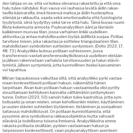
den lah­jaa on se, että voi kokea ole­vansa rakastet­tu ja että oma
halu tulee nähdyk­si. Kun vau­va voi rauhas­sa lev­ätä äidin rakas­
tavil­la käsi­var­sil­la, imeä itseen­sä maitoa ja äidin huolen­pitoa,
elämää ja rakkaut­ta, saa­da sekä emo­tion­aal­ista että fys­i­ol­o­gista
tyy­dy­tys­tä, siinä tyy­dyt­tyy sekä tarve että halu. Tämä kuvaa ruumi­
il­lista koke­mus­ta armos­ta. Psyko­ana­lyytikon ääni ja läs­näo­lo
kaikki­neen muo­vaa tilan, jos­sa varhainen link­ki uudelleen
aktivoituu ja antaa mah­dol­lisu­u­den löytää äidil­listä suo­jaa. Poti­las
tarvit­see toisen, joka rakas­taa ja esit­telee tri­an­gu­laarisen tilan,
mah­dol­lis­taen sym­bol­is­ten suhtei­den syn­tymisen. (Dolto 2023, 17,
48, 73.) Ana­lyytikko kut­suu poti­laan suh­teeseen, jos­sa
transferenssi‒vastatransferenssikytköksessä uudelleen eletään
ja jälleen raken­netaan varhaista tarvit­se­vu­u­den ja halun elävöi­
tymistä, jälleen syn­tymistä, jot­ta luon­nolli­nen itsek­si kas­vami­nen
voi tapahtua.
Miinan tapauk­ses­sa vaikut­taa siltä, että ana­lyytikko pyr­ki vas­taa­
maan konkreet­tis­es­ti poti­laan halu­un, näkemät­tä hänen
tarpeitaan. Aivan kuin poti­laan halu­un vas­taamisel­la olisi pyrit­ty
sivu­ut­ta­maan kehi­tyk­sen kannal­ta vält­tämätön pet­tymyk­sen
tunne. Dolton (2023, 50) sanoin halun tulee kas­troitua, jot­ta sym­
bol­isaa­tio ja oman mie­len, oman kehol­lisenkin mie­len, käyt­tämi­nen
ja uusien elävien suhtei­den löytämi­nen, tietämi­nen ja sosi­aa­li­nen
taitavu­us mah­dol­lis­tu­vat. On poti­laan kun­nioit­tamista, että
pysymme aina sym­bol­ise­na rakkau­sob­jek­ti­na mut­ta vah­vasti
elävänä ja todel­lise­na toise­na ihmisenä. Ana­lyytikkoina emme
rakas­ta poti­las­ta sinäl­lään, pyrkien vas­taa­maan halu­un ja
tarpeeseen konkreet­tis­es­ti, vaan psyko­ana­lyyt­tisen asen­teen