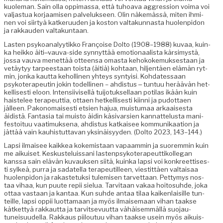
kuole­man. Sain olla oppi­mas­sa, että tuhoa­va aggres­sion voima voi
val­jas­tua kor­jaamisen palveluk­seen. Olin näkemässä, miten ihmi­
nen voi siir­tyä katkeru­u­den ja kos­ton val­takun­nas­ta huolen­pidon
ja rakkau­den valtakuntaan.
Las­ten psyko­ana­lyytikko Françoise Dolto (1908–1988) kuvaa, kuin­
ka heikko äiti‒­vau­va-side syn­nyt­tää emo­tion­aal­ista kär­simys­tä,
jos­sa vau­va menet­tää otteen­sa omas­ta kehokoke­muk­ses­taan ja
vetäy­tyy tarpeestaan toista (äitiä) kohtaan, hiljen­täen elämän ryt­
min, jon­ka kaut­ta keholli­nen yhteys syn­ty­isi. Koh­dates­saan
psykoter­apeutin jokin todel­li­nen – ahdis­tus ‒ tun­tuu heräävän het­
kel­lis­es­ti eloon. Inten­si­ivisel­lä tui­jo­tuk­sel­laan poti­las ikään kuin
hais­telee ter­apeut­tia, ottaen het­kel­lis­es­ti kiin­ni ja pudot­taen
jälleen. Pakono­mais­es­ti etsien hajua, muis­tu­maa arkaais­es­ta
äidis­tä. Fan­ta­sia tai muis­to äidin käsi­var­sien kan­nat­telus­ta man­i­
festoituu vaa­timuk­se­na, ahdis­tus katkaisee kom­mu­nikaa­tion ja
jät­tää vain kauhis­tut­ta­van yksinäisyy­den. (Dolto 2023, 143–144.)
Lap­si ilmaisee kaikkea kokemis­taan vapaam­min ja suorem­min kuin
me aikuiset. Keskusteluis­sani las­tenpsykoter­apeut­tikol­le­gan
kanssa sain elävän kuvauk­sen siitä, kuin­ka lap­si voi konkreet­tis­es­
ti sylkeä, purra ja sadatel­la ter­apeu­ti­lleen, viestit­täen val­taisaa
huolen­pidon ja rakaste­tuk­si tulemisen tarvet­taan. Pet­tymys nos­
taa vihaa, kun puute repii sielua. Tarvi­taan vakaa hoito­suhde, joka
ottaa vas­taan ja kan­taa. Kun suhde antaa tilaa kaiken­laisille tun­
teille, lap­si oppii luot­ta­maan ja myös ilmaise­maan vihan taakse
kätket­tyä rakkaut­ta ja tarvit­se­vu­ut­ta vähäisem­mäl­lä suo­jau­
tuneisu­udel­la. Rakkaus piiloutuu vihan taakse usein myös aikuis­