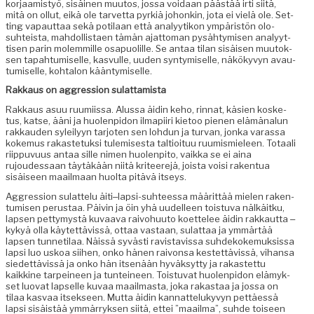
kor­jaamistyö, sisäi­nen muu­tos, jos­sa voidaan päästää irti siitä,
mitä on ollut, eikä ole tarvet­ta pyrk­iä johonkin, jota ei vielä ole. Set­
ting vapaut­taa sekä poti­laan että ana­lyytikon ympäristön olo­
suhteista, mah­dol­lis­taen tämän ajat­toman pysähtymisen ana­lyyt­
tisen parin molem­mille osa­puo­lille. Se antaa tilan sisäisen muu­tok­
sen tapah­tu­miselle, kasvulle, uuden syn­tymiselle, näkökyvyn avau­
tu­miselle, kohtalon kääntymiselle.
Rakkaus on aggres­sion sulattamista
Rakkaus asuu ruumi­is­sa. Alus­sa äidin keho, rin­nat, käsien kos­ke­
tus, katse, ääni ja huolen­pidon ilmapi­iri kietoo pienen elämä­nalun
rakkau­den syleilyyn tar­joten sen lohdun ja tur­van, jon­ka varas­sa
koke­mus rakaste­tuk­si tulemis­es­ta tal­tioituu ruumis­mieleen. Totaali
riip­pu­vu­us antaa sille nimen huolen­pito, vaik­ka se ei aina
rujoudessaan täytäkään niitä kri­teere­jä, joista voisi rak­en­tua
sisäiseen maail­maan huol­ta pitävä itseys.
Aggres­sion sulat­telu äiti‒lap­si-suh­teessa määrit­tää mie­len rak­en­
tu­misen perus­taa. Päivin ja öin yhä uudelleen tois­tu­va nälkäitku,
lapsen pet­tymys­tä kuvaa­va raivo­hu­u­to koet­telee äidin rakkaut­ta ‒
kykyä olla käytet­tävis­sä, ottaa vas­taan, sulat­taa ja ymmärtää
lapsen tun­neti­laa. Näis­sä syvästi rav­is­tavis­sa suhdekoke­muk­sis­sa
lap­si luo uskoa siihen, onko hänen raivon­sa kestet­tävis­sä, vihansa
siedet­tävis­sä ja onko hän itsenään hyväksyt­ty ja rakastet­tu
kaikkine tarpei­neen ja tun­tei­neen. Tois­tu­vat huolen­pidon elämyk­
set luo­vat lapselle kuvaa maail­mas­ta, joka rakas­taa ja jos­sa on
tilaa kas­vaa itsek­seen. Mut­ta äidin kan­nat­telukyvyn pet­täessä
lap­si sisäistää ymmär­ryk­sen siitä, ettei ”maail­ma”, suhde toiseen