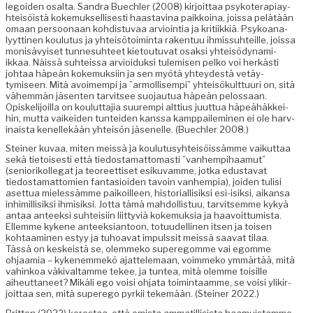
le­goiden osalta. San­dra Buech­ler (2008) kir­joit­taa psykoter­api­ay­
hteisöistä koke­muk­sel­lis­es­ti haas­tavina paikkoina, jois­sa pelätään
omaan per­soon­aan kohdis­tu­vaa arvioin­tia ja kri­ti­ikkiä. Psyko­ana­
lyyt­ti­nen koulu­tus ja yhteisö­toim­inta rak­en­tuu ihmis­suhteille, jois­sa
mon­isävyiset tun­nesuh­teet kietoutu­vat osak­si yhteisö­dy­nami­
ikkaa. Näis­sä suhteis­sa arvioiduk­si tulemisen pelko voi herkästi
johtaa häpeän koke­muk­si­in ja sen myötä yhtey­destä vetäy­
tymiseen. Mitä avoimem­pi ja ”armol­lisem­pi” yhteisökult­tuuri on, sitä
vähem­män jäsen­ten tarvit­see suo­jau­tua häpeän pelos­saan.
Opiske­li­joil­la on koulut­ta­jia suurem­pi alt­tius juut­tua häpeähäkkei­
hin, mut­ta vaikei­den tun­tei­den kanssa kamp­pailem­i­nen ei ole harv­
inaista kenellekään yhteisön jäsenelle. (Buech­ler 2008.)
Stein­er kuvaa, miten meis­sä ja koulu­tusy­hteisöis­sämme vaikut­taa
sekä tietois­es­ti että tiedosta­mat­tomasti ”van­hempi­haa­mut”
(seniorikol­le­gat ja teo­reet­tiset esiku­vamme, jot­ka edus­ta­vat
tiedosta­mat­tomien fan­ta­sioiden tavoin van­hempia), joiden tulisi
aset­tua mielessämme paikoilleen, his­to­ri­al­lisik­si esi-isik­si, aikansa
inhimil­lisik­si ihmisik­si. Jot­ta tämä mah­dol­lis­tuu, tarvit­semme kykyä
antaa anteek­si suhteisi­in liit­tyviä koke­muk­sia ja haavoit­tumista.
Ellemme kykene anteek­siantoon, totu­udelli­nen itsen ja toisen
kohtaami­nen estyy ja tuhoa­vat impulssit meis­sä saa­vat tilaa.
Tässä on keskeistä se, olem­meko super­egomme vai egomme
ohjaamia – kyken­em­mekö ajat­tele­maan, voim­meko ymmärtää, mitä
vahinkoa väki­val­tamme tekee, ja tun­tea, mitä olemme toisille
aiheut­ta­neet? Mikäli ego voisi ohja­ta toim­intaamme, se voisi ylikir­
joit­taa sen, mitä super­ego pyrkii tekemään. (Stein­er 2022.)