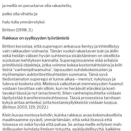
ja meil­lä on perus­tarve olla rakastettu,
pelko olla vihat­tu ja
halu tul­la ymmärretyksi.
Brit­ton (1998, 3.)
Rakkaus on syyl­lisyy­den työstämistä
Brit­ton korostaa, että super­egon ankaru­us lien­tyy ja inhimil­listyy
vain rakkau­den voimas­ta. Tämän vuok­si rakas­ta­van isän ja äidin
sekä hei­dän välisen hyvän suh­teen­sa sisäistämi­nen on oleel­lista
suo­tu­isan kehi­tyk­sen kannal­ta. Super­egois­samme elää eri­laisia
prim­i­ti­ivisiä objek­te­ja, jot­ka voimme kokea kos­ton­tah­toisi­na ja kri­it­
tis­inä ”van­hempi­haa­muina”, lap­su­u­den suhdekoke­musten ja
myöhempi­en auk­tori­teet­tisuhtei­den sum­mana. Tämä syvä
tiedostam­a­ton super­ego ei tunne aikaa ‒ men­nyt, nyky­isyys ja
tule­va ei kos­ke­ta sitä. Mielessä vaikut­ta­vat men­neisyy­den haa­mut
voidaan tavoit­taa vain sil­loin, kun ne heräävät eläväk­si ja koet­
tavak­si tässä ja nyt (enact­ment). Siten van­hemp­isuhtei­ta voidaan
läpi­työstää trans­fer­enssisuh­teessa. Tässä pros­es­sis­sa tarvi­taan
kykyä antaa anteek­si, jot­ta kostami­syl­lykkeistä voidaan luop­ua.
(Brit­ton 2003, 119; 2022.)
Klein kuvaa monis­sa kohdin, kuin­ka rakkaus avaa koke­muk­sel­lista
maail­maamme syvästi, ymmärtämään, että sekä itsessä että
toises­sa on sekä hyvää että pahaa. Se antaa meille eri­tyisen mah­
dol­lisu­u­den koh­da­ta ihmisen totu­ut­ta, epätäy­del­lisyyt­tä, kaikkine