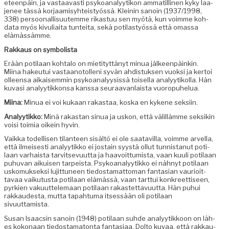
eteen­päin, ja vas­taavasti psyko­ana­lyytikon ammatill­i­nen kyky laa­
je­nee tässä kor­jaamisy­hteistyössä. Kleinin sanoin (1937/1998,
338) per­soon­al­lisu­utemme rikas­tuu sen myötä, kun voimme koh­
da­ta myös kivu­li­ai­ta tun­tei­ta, sekä poti­lastyössä että omas­sa
elämässämme.
Rakkaus on symbolista
Erään poti­laan kohta­lo on mieti­tyt­tänyt min­ua jäl­keen­päinkin.
Miina hakeu­tui vas­taan­otol­leni syvän ahdis­tuk­sen vuok­si ja ker­toi
olleen­sa aikaisem­min psyko­ana­ly­y­sis­sä toisel­la ana­lyytikol­la. Hän
kuvasi ana­lyytikkon­sa kanssa seu­raa­van­laista vuoropuhelua.
Miina:
Min­ua ei voi kukaan rakas­taa, kos­ka en kykene seksiin.
Ana­lyytikko:
Minä rakas­tan sin­ua ja uskon, että välil­lämme sek­sikin
voisi toimia oikein hyvin.
Vaik­ka todel­lisen tilanteen sisältö ei ole saatavil­la, voimme arvel­la,
että ilmeis­es­ti ana­lyytikko ei jostain syys­tä ollut tun­nistanut poti­
laan varhaista tarvit­se­vu­ut­ta ja haavoit­tumista, vaan kuuli poti­laan
puhu­van aikuisen tarpeista. Psyko­ana­lyytikko ei näh­nyt poti­laan
usko­muk­sek­si lujit­tuneen tiedosta­mat­toman fan­tasian vau­ri­oit­
tavaa vaiku­tus­ta poti­laan elämässä, vaan tart­tui konkreet­tiseen,
pyrkien vaku­ut­tele­maan poti­laan rakastet­tavu­ut­ta. Hän puhui
rakkaud­es­ta, mut­ta tapah­tu­ma itsessään oli poti­laan
sivuuttamista.
Susan Isaac­sin sanoin (1948) poti­laan suhde ana­lyytikkoon on läh­
es kokon­aan tiedostam­a­ton­ta fan­tasi­aa. Dolto kuvaa, että rakkau­