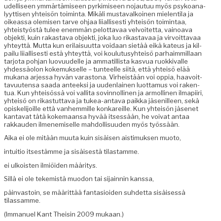
udel­liseen ymmärtämiseen pyrkimiseen nojau­tuu myös psyko­ana­
lyyt­tisen yhteisön toim­inta. Mikäli mus­tavalkoinen mie­len­ti­la ja
oike­as­sa olemisen tarve ohjaa liial­lis­es­ti yhteisön toim­intaa,
yhteistyöstä tulee enem­män pelot­tavaa velvoitet­ta, vain­oa­va
objek­ti, kuin rakas­ta­va objek­ti, joka luo rikas­tavaa ja vir­voit­tavaa
yhteyt­tä. Mut­ta kun eri­laisu­ut­ta voidaan sietää eikä kateus ja kil­
pailu liial­lis­es­ti estä yhteyt­tä, voi koulu­tusy­hteisö parhaim­mil­laan
tar­jo­ta poh­jan luovu­udelle ja ammatil­lista kasvua ruokki­valle
yhdessäolon koke­muk­selle – tun­teelle siitä, että yhteisö elää
mukana arjes­sa hyvän varas­tona. Virheistään voi oppia, haavoit­
tavuuten­sa saa­da anteek­si ja uuden­lainen luot­ta­mus voi rak­en­
tua. Kun yhteisössä voi val­li­ta sovin­nolli­nen ja armolli­nen ilmapi­iri,
yhteisö on rikas­tut­ta­va ja tukea-anta­va paik­ka jäse­nilleen, sekä
opiske­li­joille että van­hem­mille konkareille. Kun yhteisön jäsenet
kan­ta­vat tätä koke­maansa hyvää itsessään, he voivat antaa
rakkau­den ilmen­e­miselle mah­dol­lisu­u­den myös työssään.
Aika ei ole mitään muu­ta kuin sisäisen ais­timuk­sen muoto,
intu­itio itses­tämme ja sisäis­es­tä tilastamme.
ei ulkois­t­en ilmiöi­den määritys.
Sil­lä ei ole tekemistä muodon tai sijain­nin kanssa,
päin­vas­toin, se määrit­tää fan­ta­sioiden suhdet­ta sisäisessä
tilassamme.
(Immanuel Kant The­isin 2009 mukaan.)