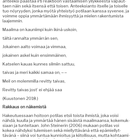
anteek­si päästää irti reak­tioon vas­taamisen yllyk­keestä vapaut­
taen näin sekä itsen­sä että toisen. Anteek­sianto itselle ja toiselle
tuo nöyryy­den, jon­ka myötä yhteistyö poti­laan kanssa syve­nee, ja
voimme oppia ymmärtämään ihmisyyt­tä ja mie­len rak­en­tu­mista
laajemmin.
Maail­ma on kau­ni­impi kuin ikinä uskoin,
tältä rannal­ta ymmär­rän sen,
Jokainen aal­to voimaa ja vimmaa,
jokainen askel kuin ensimmäinen,
Kat­se­len kauas kunnes silmi­in sattuu,
taivas ja meri kaik­ki samaa on, ‒ ‒
Meil on molem­mil­la revit­ty taivas,
Revit­ty taivas jost’ ei ehjää saa
(Kuu­s­to­nen 2018.)
Rakkaus on näkemistä
Hakeutues­saan hoitoon poti­las etsii toista ihmistä, joka voisi
nähdä, kuul­la ja ymmärtää hänen sisäistä maail­maansa, koke­muk­
si­aan ja tun­teitaan. John Steiner­in (2006) mukaan poti­las voi
kokea nähdyk­si tulemisen sekä miel­lyt­tävänä että epämiel­lyt­
tävänä – siinä voi tun­tua kun­nioi­tus ja kiitol­lisu­us, mut­ta kohtaami­