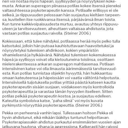
nen voi nos­taa myös häpeän, syyl­lisyy­den ja nöyryy­tyk­sen koke­
mus­ta. Ankaran super­egon piinas­sa poti­las kokee itsen­sä pienek­si
val­ta­suh­teessa psykoter­apeutin kanssa. Poti­laalle eril­lisyys ei ole
selkeä, ja riip­pu­vu­u­den pelos­saan hän suo­jau­tuu kieltäen tarpeen­
sa, kuvitellen itse ruokki­vansa itsen­sä, pär­jäävän­sä ilman toista.
Kun tunne kaikkivoipaisu­ud­es­ta mur­tuu, avau­tuu yhteys riip­pu­vu­
u­teen ja tarvit­se­vu­u­teen, aiheut­taen val­taisaa ahdis­tus­ta, jota
vas­taan poti­las suo­jau­tuu raivol­la. (Stein­er 2006.)
Kok­ies­saan, että tulee nähdyk­si, poti­laas­sa herää myös pelko tul­la
kat­so­tuk­si, jol­loin hän putoaa kauhis­tut­tavaan haavoite­tuk­si ja
nöyryyte­tyk­si tulemisen ahdinkoon, kok­ien ympäristön
vihamielisenä ja hylkäävänä. Nähdyk­si tulemisen koke­muk­ses­sa
häpeä ja syyl­lisyys voivat olla kietoutuneina toisi­in­sa, osoit­taen
mie­len­rak­en­teessa ankaran super­egon mah­ti­ase­maa. Poti­laan
inten­si­ivi­nen katse voi olla ilmaus­ta äärim­mäis­es­tä tarvit­se­vu­ud­
es­ta. Kun poti­las tun­nistaa objek­tin hyvyyt­tä, hän hukkaan­tuu
omaan kateu­teen­sa ja häpeis­sään voi vaa­tia väl­itön­tä helpo­tus­ta.
Inten­si­ivisel­lä tui­jo­tuk­sel­la poti­las yrit­tää päästä kat­seen kaut­ta
psykoter­apeutin sisään suo­jaan, voidak­seen myös kon­trol­loi­da
psykoter­apeut­tia ja varas­taa tämän hyvyy­den itselleen. Sit­ten
poti­las pelkää psykoter­apeutin kos­toa, ja suo­jau­tuu edelleen.
Kateut­ta sym­bol­oi­va katse, ”paha silmä” voi myös kuva­ta
pyrkimys­tä nöyryyt­tää psykoter­apeut­tia. (Stein­er 2006.)
Pekka on per­heen­sä van­hin lap­si. Tul­lessaan hoitoon Pekka oli
hyvin ahdis­tunut, eikä mikään lääk­i­tys tun­tunut helpot­ta­van.
Psykoter­api­as­sakin ahdis­tus purkau­tui ensim­mäis­ten vuosien ajan
jatku­vana huu­tona, vihana ja aggres­siona. Katk­erasti hän raivosi