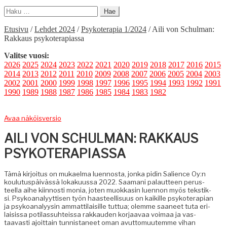
Haku:
Etusivu
/
Lehdet 2024
/
Psykoterapia 1/2024
/
Aili von Schulman:
Rakkaus psykoterapiassa
Valitse vuosi:
2026
2025
2024
2023
2022
2021
2020
2019
2018
2017
2016
2015
2014
2013
2012
2011
2010
2009
2008
2007
2006
2005
2004
2003
2002
2001
2000
1999
1998
1997
1996
1995
1994
1993
1992
1991
1990
1989
1988
1987
1986
1985
1984
1983
1982
Avaa näköisversio
AILI VON SCHULMAN: RAKKAUS
PSYKOTERAPIASSA
Tämä kir­joi­tus on mukael­ma luen­nos­ta, jon­ka pidin Salience Oy:n
koulu­tus­päivässä lokaku­us­sa 2022. Saa­mani palaut­teen perus­
teel­la aihe kiin­nos­ti monia, joten muokkasin luen­non myös tek­stik­
si. Psyko­ana­lyyt­tisen työn haas­teel­lisu­us on kaikille psykoter­api­an
ja psyko­ana­lyysin ammat­ti­laisille tut­tua; olemme saa­neet tuta eri­
lai­sis­sa poti­las­suhteis­sa rakkau­den kor­jaavaa voimaa ja vas­
taavasti ajoit­tain tun­nista­neet oman avut­to­muutemme vihan