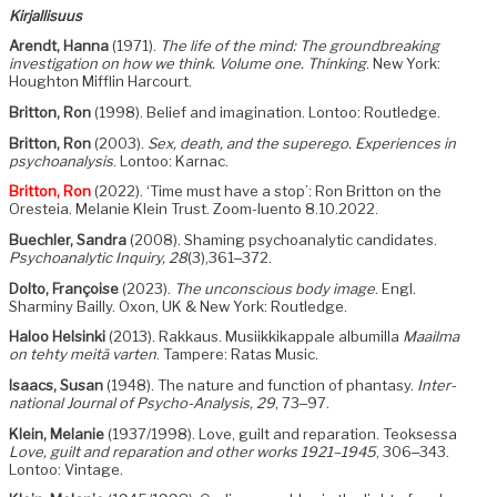
Kir­jal­lisu­us
Arendt, Han­na
(1971).
The life of the mind: The ground­break­ing
inves­ti­ga­tion on how we think. Vol­ume one. Think­ing
. New York:
Houghton Mif­flin Harcourt.
Brit­ton, Ron
(1998). Belief and imag­i­na­tion. Lon­too: Routledge.
Brit­ton, Ron
(2003).
Sex, death, and the super­ego. Expe­ri­ences in
psy­cho­analy­sis
. Lon­too: Karnac.
Brit­ton, Ron
(2022). ‘Time must have a stop’: Ron Brit­ton on the
Oresteia. Melanie Klein Trust. Zoom-luen­to 8.10.2022.
Buech­ler, San­dra
(2008). Sham­ing psy­cho­an­a­lyt­ic can­di­dates.
Psy­cho­an­a­lyt­ic Inquiry, 28
(3),361‒372.
Dolto, Françoise
(2023).
The uncon­scious body image
. Engl.
Sharminy Bail­ly. Oxon, UK & New York: Routledge.
Haloo Helsin­ki
(2013). Rakkaus. Musi­ikkikap­pale albu­mil­la
Maail­ma
on tehty meitä varten
. Tam­pere: Ratas Music.
Isaacs, Susan
(1948). The nature and func­tion of phan­ta­sy.
Inter­
na­tion­al Jour­nal of Psy­cho-Analy­sis, 29
, 73‒97.
Klein, Melanie
(1937/1998). Love, guilt and repa­ra­tion. Teok­ses­sa
Love, guilt and repa­ra­tion and oth­er works 1921–1945
, 306‒343.
Lon­too: Vintage.