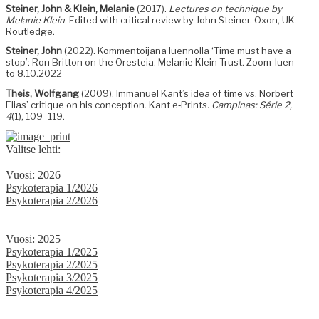
Stein­er, John & Klein, Melanie
(2017).
Lec­tures on tech­nique by
Melanie Klein
. Edit­ed with crit­i­cal review by John Stein­er. Oxon, UK:
Routledge.
Stein­er, John
(2022). Kom­men­toi­jana luen­nol­la ‘Time must have a
stop’: Ron Brit­ton on the Oresteia. Melanie Klein Trust. Zoom-luen­
to 8.10.2022
The­is, Wolf­gang
(2009). Immanuel Kant’s idea of time vs. Nor­bert
Elias’ cri­tique on his con­cep­tion. Kant e‑Prints
. Camp­inas: Série 2,
4
(1), 109‒119.
Valitse lehti:
Vuosi: 2026
Psykoterapia 1/2026
Psykoterapia 2/2026
Vuosi: 2025
Psykoterapia 1/2025
Psykoterapia 2/2025
Psykoterapia 3/2025
Psykoterapia 4/2025