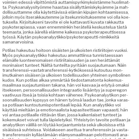
voimien edessä vil­pit­tömistä aut­tamispyrkimyk­sistämme huoli­mat­
ta. Psyko­ana­lyysi­työmme haas­taa sisäl­lyt­tämiskykyämme ja mah­
dol­lisu­ut­tamme olla käytet­tävis­sä elämän kipu­jen kohtaamises­sa,
jol­loin myös itser­akkautemme ja itsekun­nioituk­semme voi olla koe­
tuk­sel­la. Kir­joituk­seni tavoite ei ole kat­tavasti kuva­ta rakkaut­ta
psykoter­api­as­sa, vaan ennem­minkin herätel­lä keskustelua tästä
teemas­ta, jon­ka äärel­lä elämme kaikessa psykoter­apeut­tises­sa
työssä. Käytän psyko­ana­lyytikko/p­sykoter­apeut­ti-nimikkeitä
samanarvoisina.
Poti­las hakeu­tuu hoitoon sisäis­ten ja ulkois­t­en ris­tiri­ito­jen vuok­si.
Myös psyko­ana­lyytikko hakeu­tuu ammat­ti­in­sa tun­nistaes­saan
elämälle luon­teeno­maisen ris­tiri­itaisu­u­den ja sen herät­tämät
mon­i­naiset tun­teet. Näiltä tun­teil­ta pyritään suo­jau­tu­maan. Näin
trans­fer­enssi‒­vas­ta­trans­fer­enssi-kytkök­sessä kutoutuu mon­
imutkainen sisäisen ja ulkoisen todel­lisu­u­den yhteinen sym­bo­l­i­nen
kudos. Kun poti­las alkaa ymmärtää tiedostam­a­ton­ta koke­mus­
maail­maa suo­jau­tu­misen takana, hän voi kas­vaa ja eriy­tyä omak­si
itsek­seen, per­soon­al­lisu­u­den inte­graa­tio lisään­tyy ja super­egon
vaa­tivu­us itseä ja toisia kohtaan vähe­nee. Psyko­ana­lyytikon per­
soon­al­lisu­u­den kyp­syys on hänen työn­sä laadun tae, jon­ka varas­
sa poti­laan kuntou­tu­mis­po­ten­ti­aali lep­ää. Kun ana­lyytikko voi
käyt­tää mieltään ja emo­tion­aal­ista kap­a­siteet­ti­aan vapaasti, hän
voi antaa poti­laalle riit­tävän tilan, jos­sa kaiken­laiset tun­teet ja
koke­muk­set voivat tul­la läpiele­tyik­si. Yhteistyön tavoite poti­laan ja
ana­lyytikon välil­lä on löytää kor­jaan­tu­mista sekä ulkoi­sis­sa että
sisäi­sis­sä suhteis­sa. Voidak­seen aset­tua trans­fer­enssin ja vas­ta­
trans­fer­enssin kyl­lästämään elämys­maail­maan pelot­tomasti ana­