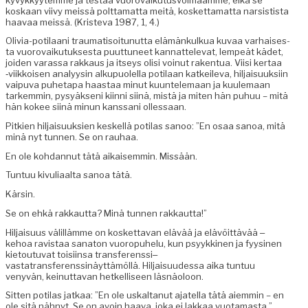
koskaan viivy meis­sä polt­ta­mat­ta meitä, kos­ket­ta­mat­ta nar­sis­tista
haavaa meis­sä. (Kris­te­va 1987, 1, 4.)
Olivia-poti­laani trau­ma­ti­soitunut­ta elämänkulkua kuvaa varhais­es­
ta vuorovaiku­tuk­ses­ta puut­tuneet kan­nat­tel­e­vat, lem­peät kädet,
joiden varas­sa rakkaus ja itseys olisi voin­ut rak­en­tua. Viisi ker­taa
‑viikkoisen ana­lyysin alkupuolel­la poti­laan katkeil­e­va, hil­jaisuuk­si­in
vaipu­va puheta­pa haas­taa min­ut kuun­tele­maan ja kuule­maan
tarkem­min, pysyäk­seni kiin­ni siinä, mis­tä ja miten hän puhuu – mitä
hän kokee siinä min­un kanssani ollessaan.
Pitkien hil­jaisuuk­sien keskel­lä poti­las sanoo: ”En osaa sanoa, mitä
minä nyt tun­nen. Se on rauhaa.
En ole kohdan­nut tätä aikaisem­min. Missään.
Tun­tuu kivu­li­aal­ta sanoa tätä.
Kärsin.
Se on ehkä rakkaut­ta? Minä tun­nen rakkautta!”
Hil­jaisu­us välil­lämme on kos­ket­ta­van elävää ja elävöit­tävää ‒
kehoa rav­is­taa sana­ton vuorop­uhelu, kun psyykki­nen ja fyysi­nen
kietoutu­vat toisi­in­sa transferenssi‒
vastatransferenssinäyttämöllä. Hil­jaisu­udessa aika tun­tuu
venyvän, kein­ut­ta­van het­kel­liseen läsnäoloon.
Sit­ten poti­las jatkaa: ”En ole uskaltanut ajatel­la tätä aiem­min – en
ole sitä näh­nyt. Se on avoin haa­va, joka ei lakkaa vuotamasta.”