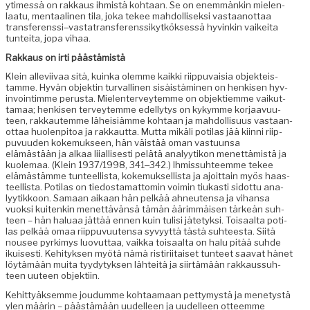
ytimessä on rakkaus ihmistä kohtaan. Se on enem­mänkin mie­len­
laatu, men­taa­li­nen tila, joka tekee mah­dol­lisek­si vas­taan­ot­taa
transferenssi‒vastatransferenssikytköksessä hyvinkin vaikei­ta
tun­tei­ta, jopa vihaa.
Rakkaus on irti päästämistä
Klein alle­vi­ivaa sitä, kuin­ka olemme kaik­ki riip­pu­vaisia objek­teis­
tamme. Hyvän objek­tin tur­valli­nen sisäistämi­nen on henkisen hyv­
in­voin­timme perus­ta. Mie­len­ter­veytemme on objek­tiemme vaikut­
ta­maa; henkisen ter­veytemme edel­ly­tys on kykymme kor­jaavu­u­
teen, rakkautemme läheisiämme kohtaan ja mah­dol­lisu­us vas­taan­
ot­taa huolen­pitoa ja rakkaut­ta. Mut­ta mikäli poti­las jää kiin­ni riip­
pu­vu­u­den koke­muk­seen, hän väistää oman vas­tu­un­sa
elämästään ja alkaa liial­lis­es­ti pelätä ana­lyytikon menet­tämistä ja
kuole­maa. (Klein 1937/1998, 341‒342.) Ihmis­suh­teemme tekee
elämästämme tun­teel­lista, koke­muk­sel­lista ja ajoit­tain myös haas­
teel­lista. Poti­las on tiedosta­mat­tomin voimin tiukasti sidot­tu ana­
lyytikkoon. Samaan aikaan hän pelkää ahneuten­sa ja vihansa
vuok­si kuitenkin menet­tävän­sä tämän äärim­mäisen tärkeän suh­
teen – hän halu­aa jät­tää ennen kuin tulisi jäte­tyk­si. Toisaal­ta poti­
las pelkää omaa riip­pu­vuuten­sa syvyyt­tä tästä suh­teesta. Siitä
nousee pyrkimys luovut­taa, vaik­ka toisaal­ta on halu pitää suhde
ikuis­es­ti. Kehi­tyk­sen myötä nämä ris­tiri­itaiset tun­teet saa­vat hänet
löytämään mui­ta tyy­dy­tyk­sen lähteitä ja siirtämään rakkaus­suh­
teen uuteen objektiin.
Kehit­tyäk­semme joudumme kohtaa­maan pet­tymys­tä ja mene­tys­tä
ylen määrin – päästämään uudelleen ja uudelleen otteemme