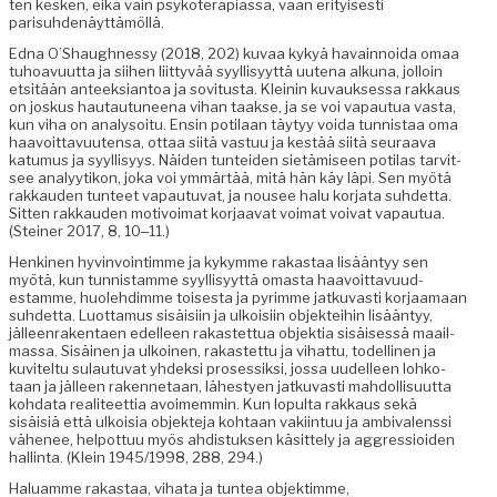
ten kesken, eikä vain psykoter­api­as­sa, vaan eri­tyis­es­ti
parisuhdenäyttämöllä.
Edna O’Shaughnessy (2018, 202) kuvaa kykyä havain­noi­da omaa
tuhoavu­ut­ta ja siihen liit­tyvää syyl­lisyyt­tä uute­na alku­na, jol­loin
etsitään anteek­siantoa ja sovi­tus­ta. Kleinin kuvauk­ses­sa rakkaus
on joskus hau­tau­tuneena vihan taakse, ja se voi vapau­tua vas­ta,
kun viha on analysoitu. Ensin poti­laan täy­tyy voi­da tun­nistaa oma
haavoit­tavuuten­sa, ottaa siitä vas­tuu ja kestää siitä seu­raa­va
katu­mus ja syyl­lisyys. Näi­den tun­tei­den sietämiseen poti­las tarvit­
see ana­lyytikon, joka voi ymmärtää, mitä hän käy läpi. Sen myötä
rakkau­den tun­teet vapau­tu­vat, ja nousee halu kor­ja­ta suhdet­ta.
Sit­ten rakkau­den motivoimat kor­jaa­vat voimat voivat vapau­tua.
(Stein­er 2017, 8, 10‒11.)
Henk­i­nen hyv­in­voin­timme ja kykymme rakas­taa lisään­tyy sen
myötä, kun tun­nistamme syyl­lisyyt­tä omas­ta haavoit­tavu­ud­
estamme, huole­hdimme tois­es­ta ja pyrimme jatku­vasti kor­jaa­maan
suhdet­ta. Luot­ta­mus sisäisi­in ja ulkoisi­in objek­tei­hin lisään­tyy,
jälleen­rak­en­taen edelleen rakastet­tua objek­tia sisäisessä maail­
mas­sa. Sisäi­nen ja ulkoinen, rakastet­tu ja vihat­tu, todel­li­nen ja
kuvitel­tu sulau­tu­vat yhdek­si pros­es­sik­si, jos­sa uudelleen lohko­
taan ja jälleen raken­netaan, läh­estyen jatku­vasti mah­dol­lisu­ut­ta
koh­da­ta reali­teet­tia avoimem­min. Kun lop­ul­ta rakkaus sekä
sisäisiä että ulkoisia objek­te­ja kohtaan vaki­in­tuu ja ambivalenssi
vähe­nee, helpot­tuu myös ahdis­tuk­sen käsit­te­ly ja aggres­sioiden
hallinta. (Klein 1945/1998, 288, 294.)
Halu­amme rakas­taa, viha­ta ja tun­tea objektimme,