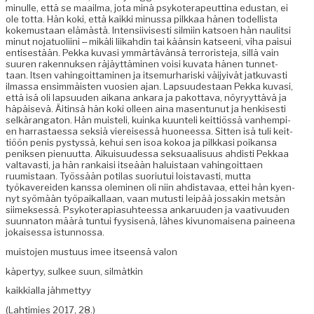
min­ulle, että se maail­ma, jota minä psykoter­apeut­ti­na edus­tan, ei
ole tot­ta. Hän koki, että kaik­ki minus­sa pilkkaa hänen todel­lista
koke­mus­taan elämästä. Inten­si­ivis­es­ti silmi­in kat­soen hän naulit­si
min­ut nojatuoli­i­ni ‒ mikäli liikahdin tai käänsin kat­seeni, viha paisui
entis­es­tään. Pekka kuvasi ymmärtävän­sä ter­ror­is­te­ja, sil­lä vain
suuren raken­nuk­sen räjäyt­tämi­nen voisi kuva­ta hänen tun­net­
taan. Itsen vahin­goit­ta­mi­nen ja itse­murharis­ki väi­jyivät jatku­vasti
ilmas­sa ensim­mäis­ten vuosien ajan. Lap­su­ud­estaan Pekka kuvasi,
että isä oli lap­su­u­den aikana ankara ja pakot­ta­va, nöyryyt­tävä ja
häpäi­sevä. Äitin­sä hän koki olleen aina masen­tunut ja henkises­ti
selkäran­ga­ton. Hän muis­teli, kuin­ka kuun­teli keit­tiössä van­hempi­
en har­ras­taes­sa sek­siä viereisessä huoneessa. Sit­ten isä tuli keit­
tiöön penis pystyssä, kehui sen isoa kokoa ja pilkkasi poikansa
peniksen pienu­ut­ta. Aikuisu­udessa sek­suaal­isu­us ahdisti Pekkaa
val­tavasti, ja hän rankaisi itseään haluis­taan vahin­goit­taen
ruumis­taan. Työssään poti­las suo­ri­u­tui lois­tavasti, mut­ta
työkaverei­den kanssa olem­i­nen oli niin ahdis­tavaa, ettei hän kyen­
nyt syömään työ­paikallaan, vaan mutusti leipää jos­sakin met­sän
siimek­sessä. Psykoter­api­a­suh­teessa ankaru­u­den ja vaa­tivu­u­den
suun­na­ton määrä tun­tui fyy­sisenä, läh­es kivuno­maise­na paineena
jokaises­sa istunnossa.
muis­to­jen mus­tu­us imee itseen­sä valon
käper­tyy, sul­kee suun, silmätkin
kaikkial­la jähmettyy
(Lah­timies 2017, 28.)