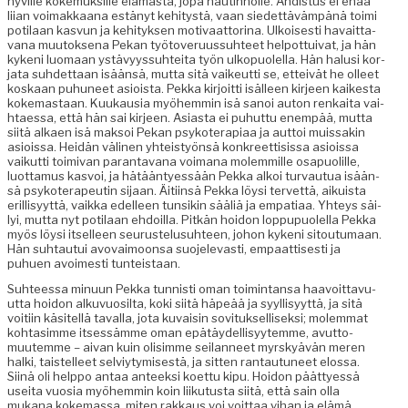
hyville koke­muk­sille elämästä, jopa nautin­nolle. Ahdis­tus ei enää
liian voimakkaana estänyt kehi­tys­tä, vaan siedet­täväm­pänä toi­mi
poti­laan kasvun ja kehi­tyk­sen moti­vaat­to­ri­na. Ulkois­es­ti havait­ta­
vana muu­tok­se­na Pekan työ­toveru­us­suh­teet helpot­tui­v­at, ja hän
kykeni luo­maan ystävyys­suhtei­ta työn ulkop­uolel­la. Hän halusi kor­
ja­ta suhdet­taan isään­sä, mut­ta sitä vaikeut­ti se, etteivät he olleet
koskaan puhuneet asioista. Pekka kir­joit­ti isälleen kir­jeen kaikesta
koke­mas­taan. Kuukau­sia myöhem­min isä sanoi auton renkai­ta vai­
h­taes­sa, että hän sai kir­jeen. Asi­as­ta ei puhut­tu enem­pää, mut­ta
siitä alka­en isä mak­soi Pekan psykoter­api­aa ja aut­toi muis­sakin
asiois­sa. Hei­dän väli­nen yhteistyön­sä konkreet­ti­sis­sa asiois­sa
vaikut­ti toimi­van paran­ta­vana voimana molem­mille osa­puo­lille,
luot­ta­mus kasvoi, ja hätään­tyessään Pekka alkoi tur­vau­tua isään­
sä psykoter­apeutin sijaan. Äiti­in­sä Pekka löysi ter­vet­tä, aikuista
eril­lisyyt­tä, vaik­ka edelleen tun­sikin sääliä ja empa­ti­aa. Yhteys säi­
lyi, mut­ta nyt poti­laan ehdoil­la. Pitkän hoidon lop­pupuolel­la Pekka
myös löysi itselleen seu­rustelusuh­teen, johon kykeni sitou­tu­maan.
Hän suh­tau­tui avo­vaimoon­sa suo­jel­ev­asti, empaat­tis­es­ti ja
puhuen avoimesti tunteistaan.
Suh­teessa min­u­un Pekka tun­nisti oman toim­intansa haavoit­tavu­
ut­ta hoidon alku­vu­osil­ta, koki siitä häpeää ja syyl­lisyyt­tä, ja sitä
voiti­in käsitel­lä taval­la, jota kuvaisin sovi­tuk­sel­lisek­si; molem­mat
kohtasimme itsessämme oman epätäy­del­lisyytemme, avut­to­
muutemme – aivan kuin olisimme seilan­neet myrskyävän meren
hal­ki, tais­telleet selviy­tymis­es­tä, ja sit­ten rantau­tuneet elos­sa.
Siinä oli help­po antaa anteek­si koet­tu kipu. Hoidon päät­tyessä
usei­ta vuosia myöhem­min koin liiku­tus­ta siitä, että sain olla
mukana koke­mas­sa, miten rakkaus voi voit­taa vihan ja elämä