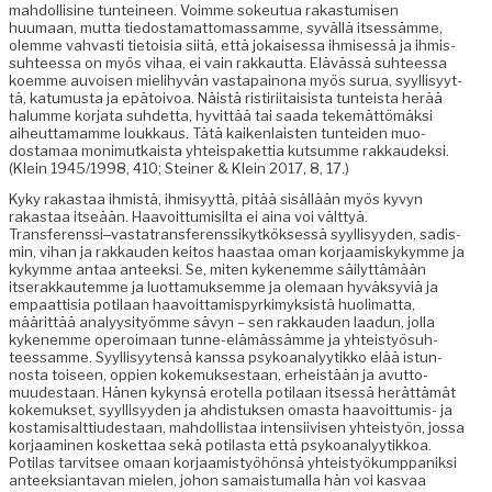
mah­dol­li­sine tun­tei­neen. Voimme sokeu­tua rakas­tu­misen
huumaan, mut­ta tiedosta­mat­tomas­samme, syväl­lä itsessämme,
olemme vah­vasti tietoisia siitä, että jokaises­sa ihmisessä ja ihmis­
suh­teessa on myös vihaa, ei vain rakkaut­ta. Elävässä suh­teessa
koemme auvoisen mieli­hyvän vastapain­ona myös surua, syyl­lisyyt­
tä, katu­mus­ta ja epä­toivoa. Näistä ris­tiri­itai­sista tun­teista herää
halumme kor­ja­ta suhdet­ta, hyvit­tää tai saa­da tekemät­tömäk­si
aiheut­ta­mamme loukkaus. Tätä kaiken­lais­ten tun­tei­den muo­
dosta­maa mon­imutkaista yhteis­paket­tia kut­summe rakkaudek­si.
(Klein 1945/1998, 410; Stein­er & Klein 2017, 8, 17.)
Kyky rakas­taa ihmistä, ihmisyyt­tä, pitää sisäl­lään myös kyvyn
rakas­taa itseään. Haavoit­tumisil­ta ei aina voi vält­tyä.
Transferenssi‒vastatransferenssikytköksessä syyl­lisyy­den, sadis­
min, vihan ja rakkau­den keitos haas­taa oman kor­jaamiskykymme ja
kykymme antaa anteek­si. Se, miten kyken­emme säi­lyt­tämään
itser­akkautemme ja luot­ta­muk­semme ja ole­maan hyväksyviä ja
empaat­tisia poti­laan haavoit­tamispyrkimyk­sistä huoli­mat­ta,
määrit­tää ana­lyysi­työmme sävyn – sen rakkau­den laadun, jol­la
kyken­emme oper­oimaan tunne-elämässämme ja yhteistyö­suh­
teessamme. Syyl­lisyyten­sä kanssa psyko­ana­lyytikko elää istun­
nos­ta toiseen, oppi­en koke­muk­ses­taan, erheistään ja avut­to­
muud­estaan. Hänen kykyn­sä erotel­la poti­laan itsessä herät­tämät
koke­muk­set, syyl­lisyy­den ja ahdis­tuk­sen omas­ta haavoit­tumis- ja
kostamisalt­tiud­estaan, mah­dol­lis­taa inten­si­ivisen yhteistyön, jos­sa
kor­jaami­nen kos­ket­taa sekä poti­las­ta että psyko­ana­lyytikkoa.
Poti­las tarvit­see omaan kor­jaamistyöhön­sä yhteistyökump­paniksi
anteek­sianta­van mie­len, johon samais­tu­mal­la hän voi kas­vaa