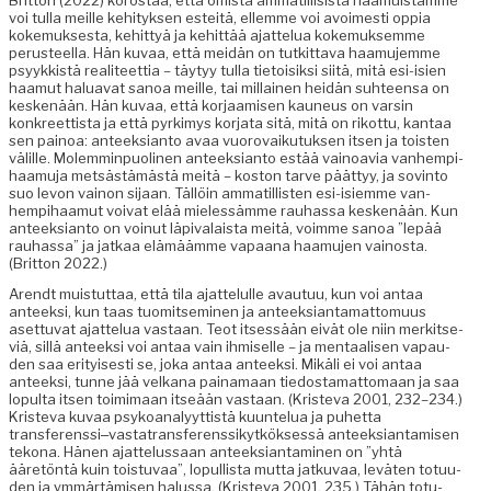
Brit­ton (2022) korostaa, että omista ammatil­li­sista haa­muis­tamme
voi tul­la meille kehi­tyk­sen esteitä, ellemme voi avoimesti oppia
koke­muk­ses­ta, kehit­tyä ja kehit­tää ajat­telua koke­muk­semme
perus­teel­la. Hän kuvaa, että mei­dän on tutkit­ta­va haa­mu­jemme
psyykkistä reali­teet­tia – täy­tyy tul­la tietoisik­si siitä, mitä esi-isien
haa­mut halu­a­vat sanoa meille, tai mil­lainen hei­dän suh­teen­sa on
keskenään. Hän kuvaa, että kor­jaamisen kauneus on varsin
konkreet­tista ja että pyrkimys kor­ja­ta sitä, mitä on rikot­tu, kan­taa
sen pain­oa: anteek­sianto avaa vuorovaiku­tuk­sen itsen ja tois­t­en
välille. Molem­min­puo­li­nen anteek­sianto estää vain­oavia van­hempi­
haa­mu­ja met­sästämästä meitä – kos­ton tarve päät­tyy, ja sov­in­to
suo lev­on vain­on sijaan. Täl­löin ammatil­lis­ten esi-isiemme van­
hempi­haa­mut voivat elää mielessämme rauhas­sa keskenään. Kun
anteek­sianto on voin­ut läpi­valaista meitä, voimme sanoa ”lep­ää
rauhas­sa” ja jatkaa elämäämme vapaana haa­mu­jen vain­os­ta.
(Brit­ton 2022.)
Arendt muis­tut­taa, että tila ajat­telulle avau­tuu, kun voi antaa
anteek­si, kun taas tuomit­sem­i­nen ja anteek­sianta­mat­to­muus
aset­tuvat ajat­telua vas­taan. Teot itsessään eivät ole niin merk­it­se­
viä, sil­lä anteek­si voi antaa vain ihmiselle – ja men­taalisen vapau­
den saa eri­tyis­es­ti se, joka antaa anteek­si. Mikäli ei voi antaa
anteek­si, tunne jää velka­na paina­maan tiedosta­mat­tomaan ja saa
lop­ul­ta itsen toim­i­maan itseään vas­taan. (Kris­te­va 2001, 232–234.)
Kris­te­va kuvaa psyko­ana­lyyt­tistä kuun­telua ja puhet­ta
transferenssi‒vastatransferenssikytköksessä anteek­siantamisen
tekona. Hänen ajat­telus­saan anteek­siant­a­mi­nen on ”yhtä
ääretön­tä kuin tois­tu­vaa”, lop­ullista mut­ta jatku­vaa, lev­äten totu­u­
den ja ymmärtämisen halus­sa. (Kris­te­va 2001, 235.) Tähän totu­