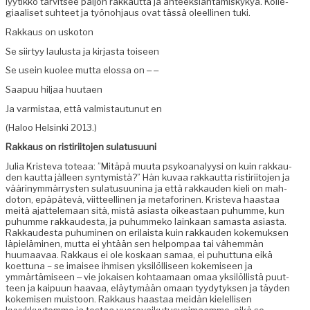
lyytikko tarvit­see paljon rakkaut­ta ja anteek­siantamiskykyä. Kol­le­
giaaliset suh­teet ja työno­h­jaus ovat tässä oleelli­nen tuki.
Rakkaus on uskoton
Se siir­tyy laulus­ta ja kir­jas­ta toiseen
Se usein kuolee mut­ta elos­sa on ‒ ‒
Saa­puu hil­jaa huutaen
Ja varmis­taa, että valmis­tau­tunut en
(Haloo Helsin­ki 2013.)
Rakkaus on ris­tiri­ito­jen sulatusuuni
Julia Kris­te­va toteaa: ”Mitäpä muu­ta psyko­ana­lyysi on kuin rakkau­
den kaut­ta jälleen syn­tymistä?” Hän kuvaa rakkaut­ta ris­tiri­ito­jen ja
väärinymmär­rysten sula­tusu­un­i­na ja että rakkau­den kieli on mah­
do­ton, epäpätevä, viit­teelli­nen ja metafori­nen. Kris­te­va haas­taa
meitä ajat­tele­maan sitä, mis­tä asi­as­ta oikeas­t­aan puhumme, kun
puhumme rakkaud­es­ta, ja puhum­meko lainkaan samas­ta asi­as­ta.
Rakkaud­es­ta puhumi­nen on eri­laista kuin rakkau­den koke­muk­sen
läpielämi­nen, mut­ta ei yhtään sen helpom­paa tai vähem­män
huumaavaa. Rakkaus ei ole koskaan samaa, ei puhut­tuna eikä
koet­tuna – se imaisee ihmisen yksilöl­liseen kokemiseen ja
ymmärtämiseen ‒ vie jokaisen kohtaa­maan omaa yksilöl­listä puut­
teen ja kaipu­un haavaa, eläy­tymään omaan tyy­dy­tyk­sen ja täy­den
kokemisen muis­toon. Rakkaus haas­taa mei­dän kielel­lisen
kyvykkyytemme ja tes­taa vuorovaiku­tusvoimaamme, eikä se