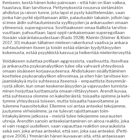
ihmiseen, kestä hänen koko pain­oaan ‒ että hän on liian vaikea,
haas­ta­va, liian tarvit­se­va. Pet­tymyk­ses­tä nou­se­va sietämätön
ahdis­tus ja raivon tunne, jota lap­si ei pysty käsit­telemään, vaan
jon­ka hän pyrkii sijoit­ta­maan äiti­in, palau­tuukin takaisin, jol­loin lap­
si imee äidin suh­tau­tu­mis­es­ta syyl­lisyy­den ja ankaru­u­den omaan
ytimeen­sä, super­egoon­sa. Sovit­taak­seen omaa liial­lista tarvit­se­
vu­ut­taan, pahu­ut­taan, lap­si oppii rankaise­maan super­egol­laan
itseään väärän­laisu­ud­estaan (Rado 1928). Kleinin (Stein­er & Klein
2017, 10) mukaan täl­lainen mieleen rak­en­tunut vaa­ti­va ja ankara
suh­tau­tu­mi­nen itseen ja toisi­in estää elämän tyy­dyt­tävyy­den
koke­mus­ta, estää psyykkistä kasvua ja heiken­tää mielenterveyttä.
Voidak­seen sulat­taa poti­laan aggres­sio­ta, vaa­tivu­ut­ta, itse­vi­haa
ja ankaru­ut­ta psyko­ana­lyytikon tulee olla vah­vasti yhtey­dessä
omaan sisäiseen kor­jaavu­u­teen­sa. Ahdis­tuk­sen sisäl­lyt­tämi­nen
koet­telee psyko­ana­lyytikon elin­voimaa, ja siten hän tarvit­see kor­
jaamiskykyä myös suh­teessa itseen­sä – empaat­tista itseym­mär­
rystä sil­loin, kun oman kesken­eräisyy­den ja vajavu­u­den tun­nist­a­
mi­nen hor­jut­taa luot­ta­mus­ta omaan riit­tävyy­teen. Arendt kuvaa,
että suh­teessa olomme on kak­siteräistä; toisaal­ta opimme ja kehi­
tymme yhtey­dessä toiseen, mut­ta toisaal­ta haavoita­mme ja
tulemme haavoite­tuik­si. Ellemme voi antaa anteek­si teko­jamme,
juu­tumme virheisi­imme, ja ne tule­vat rajoit­ta­maan toim­
intakykyämme jatkos­sa – meistä tulee teko­jemme seu­rausten
uhre­ja. Arendtin sanoin anteek­siant­a­mi­nen on ain­oa reak­tio, joka
ei vain reagoi uudelleen, vaan vapaut­taa reak­tion seu­rauk­sista
sekä sen, joka antaa anteek­si, että sen, joka saa anteek­si. (Pet­ti­
grove 2006.) Ymmär­rän hänen kuvaa­van sitä, että antaes­saan