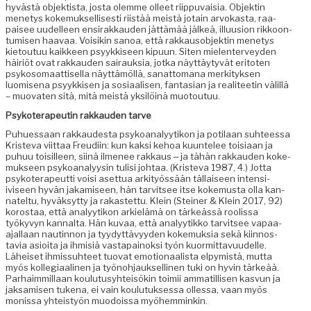
hyvästä objek­tista, jos­ta olemme olleet riip­pu­vaisia. Objek­tin
mene­tys koke­muk­sel­lis­es­ti riistää meistä jotain arvokas­ta, raa­
paisee uudelleen ensir­akkau­den jät­tämää jälkeä, illu­u­sion rikkoon­
tu­misen haavaa. Voisikin sanoa, että rakkau­sob­jek­tin mene­tys
kietoutuu kaik­keen psyykkiseen kipu­un. Siten mie­len­ter­vey­den
häir­iöt ovat rakkau­den sairauk­sia, jot­ka näyt­täy­tyvät eri­toten
psyko­so­maat­tisel­la näyt­tämöl­lä, sanat­tomana merk­i­tyk­sen
luomise­na psyykkisen ja sosi­aalisen, fan­tasian ja reali­teetin välil­lä
– muo­vat­en sitä, mitä meistä yksilöinä muotoutuu.
Psykoter­apeutin rakkau­den tarve
Puhues­saan rakkaud­es­ta psyko­ana­lyytikon ja poti­laan suh­teessa
Kris­te­va viit­taa Freudi­in: kun kak­si kehoa kuun­telee toisi­aan ja
puhuu toisilleen, siinä ilme­nee rakkaus ‒ ja tähän rakkau­den koke­
muk­seen psyko­ana­lyysin tulisi johtaa. (Kris­te­va 1987, 4.) Jot­ta
psykoter­apeut­ti voisi aset­tua ark­i­työssään täl­laiseen inten­si­
iviseen hyvän jakamiseen, hän tarvit­see itse koke­mus­ta olla kan­
natel­tu, hyväksyt­ty ja rakastet­tu. Klein (Stein­er & Klein 2017, 92)
korostaa, että ana­lyytikon arkielämä on tärkeässä roolis­sa
työkyvyn kannal­ta. Hän kuvaa, että ana­lyytikko tarvit­see vapaa-
ajal­laan nautin­non ja tyy­dyt­tävyy­den koke­muk­sia sekä kiin­nos­
tavia asioi­ta ja ihmisiä vastapain­ok­si työn kuor­mit­tavu­udelle.
Läheiset ihmis­suh­teet tuo­vat emo­tion­aal­ista elpymistä, mut­ta
myös kol­le­giaa­li­nen ja työno­h­jauk­selli­nen tuki on hyvin tärkeää.
Parhaim­mil­laan koulu­tusy­hteisökin toimii ammatil­lisen kasvun ja
jak­samisen tuke­na, ei vain koulu­tuk­ses­sa ollessa, vaan myös
monis­sa yhteistyön muodois­sa myöhemminkin.