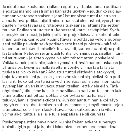
Jo muu­ta­man kuukau­den jäl­keen epäilin, ylit­tääkö tämän poti­laan
ahdis­tus mah­dol­lis­es­ti oman kan­nat­telukykyni – joudunko suo­jau­
tu­maan vas­taan­ot­tamisen sijaan? Istun­nois­sa tun­tui tois­tu­van
sama kaa­va: poti­las tui­jot­ti min­ua, haukkui ole­mus­tani, vyöryt­täen
pääl­leni myk­istävää ja pirstaloivaa tuskaansa, jät­tämät­tä het­ken
taukoa. Poti­laan huu­to tun­tui kehos­sani, kar­mi selkäpi­itäni. Sydä­
men­syk­keeni nousi, ja jokin poti­laan pro­jek­tiois­sa sai kehoni koke­
maan tuskaa, kuin jotain kuumot­tavaa ja polt­tavaa vel­loisi suonis­
sani. Välil­lä pelkäsin sekä poti­laan että itseni puoles­ta – mitä täl­
lainen tunne tekee ihmiselle? Tois­tu­vasti, kuun­nel­tuani hil­jaa poti­
las­ta silmi­in kat­soen reilun puoli tun­tia jokin minus­sa, sisäl­läni, tun­
tui mur­tu­van – ja sit­ten kyynel valahti tah­tomat­tani poskel­leni.
Vaik­ka sanoin poti­laalle, kuin­ka ymmär­ret­tävää hänen tuskansa ja
vihansa on, kysyin samal­la itseltäni: voinko ymmärtää täl­laista
tuskaa tai voiko kukaan? Ahdis­tus tun­tui ylit­tävän sietokykyni,
hajot­ta­van mie­leni palasik­si ja repivän sielu­ni sir­paleik­si. Kun poti­
las lähti, koko kehoni tärisi ja vedin henkeä ruumi­iseeni nor­maalia
syvem­pään, aivan kuin vaku­ut­taen itsel­leni, että vielä elän. Tätä
näytelmää jatkoimme kak­si ker­taa viikos­sa pari vuot­ta, ennen kuin
tilanne alkoi rauhoit­tua, poti­las alkoi löytää omaa kan­nat­
telukykyään ja itsere­flek­tio­taan. Kun kor­jaan­tu­mi­nen alkoi näyt­
täy­tyä ensin rauhoit­tumise­na suh­teessamme, ja myöhem­min arjen
tilanteis­sa, se oli hyvin kos­ket­tavaa. Kun katkeru­u­den ja vihan
voima alkoi tait­tua ja sijalle tul­la empa­ti­aa, se oli kaunista.
Psykoter­apeut­ti­na havain­noin, kuin­ka Pekan ankara super­ego
inhimil­listyi ja pelot ja kauhut laimeni­vat, antaen enem­män tilaa