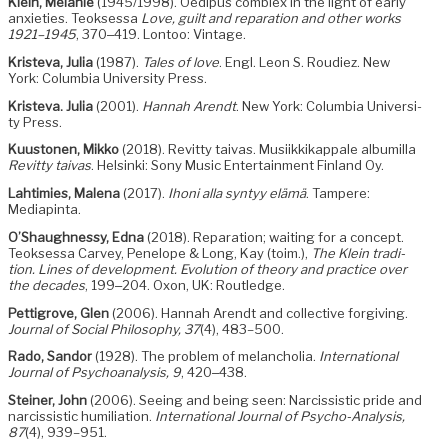
Klein, Melanie
(1945/1998). Oedi­pus comblex in the light of ear­ly
anx­i­eties. Teok­ses­sa
Love, guilt and repa­ra­tion and oth­er works
1921–1945
, 370‒419. Lon­too: Vintage.
Kris­te­va, Julia
(1987).
Tales of love
. Engl. Leon S. Roudiez. New
York: Colum­bia Uni­ver­si­ty Press.
Kris­te­va. Julia
(2001).
Han­nah Arendt
. New York: Colum­bia Uni­ver­si­
ty Press.
Kuu­s­to­nen, Mikko
(2018). Revit­ty taivas. Musi­ikkikap­pale albu­mil­la
Revit­ty taivas
. Helsin­ki: Sony Music Enter­tain­ment Fin­land Oy.
Lah­timies, Male­na
(2017).
Ihoni alla syn­tyy elämä
. Tam­pere:
Mediapinta.
O’Shaughnessy, Edna
(2018). Repa­ra­tion; wait­ing for a con­cept.
Teok­ses­sa Car­vey, Pene­lope & Long, Kay (toim.),
The Klein tra­di­
tion. Lines of devel­op­ment. Evo­lu­tion of the­o­ry and prac­tice over
the decades
, 199‒204. Oxon, UK: Routledge.
Pet­ti­grove, Glen
(2006). Han­nah Arendt and col­lec­tive for­giv­ing.
Jour­nal of Social Phi­los­o­phy, 37
(4), 483–500.
Rado, San­dor
(1928). The prob­lem of melan­cho­lia.
Inter­na­tion­al
Jour­nal of Psy­cho­analy­sis, 9
, 420‒438.
Stein­er, John
(2006). See­ing and being seen: Nar­cis­sis­tic pride and
nar­cis­sis­tic humil­i­a­tion.
Inter­na­tion­al Jour­nal of Psy­cho-Analy­sis,
87
(4), 939–951.