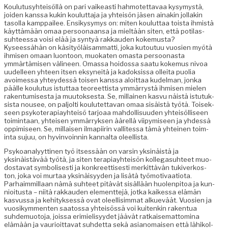
Koulu­tusy­hteisöl­lä on pari vaikeasti hah­motet­tavaa kysymys­tä,
joiden kanssa kukin koulut­ta­ja ja yhteisön jäsen ainakin jol­lakin
tasol­la kamp­pailee. Ensikysymys on: miten koulut­taa toista ihmistä
käyt­tämään omaa per­soon­aansa ja mieltään siten, että poti­las­
suh­teessa voisi elää ja syn­tyä rakkau­den koke­mus­ta?
Kyseessähän on käsi­työläisam­mat­ti, joka kutoutuu vuosien myötä
ihmisen omaan luon­toon, muokat­en omas­ta per­soonas­ta
ymmärtämisen väli­neen. Omas­sa hoi­dos­sa saatu koke­mus nivoa
uudelleen yhteen itsen eksyneitä ja kadok­sis­sa ollei­ta puo­lia
avoimes­sa yhtey­dessä toisen kanssa aloit­taa kudel­man, jon­ka
päälle koulu­tus istut­taa teo­reet­tista ymmär­rystä ihmisen mie­len
rak­en­tu­mis­es­ta ja muu­tok­ses­ta. Se, mil­lainen kasvu näistä istu­tuk­
sista nousee, on paljolti koulutet­ta­van omaa sisäistä työtä. Toisek­
seen psykoter­api­ay­hteisö tar­joaa mah­dol­lisu­u­den yhteisöl­liseen
toim­intaan, yhteisen ymmär­ryk­sen äärel­lä viipymiseen ja yhdessä
oppimiseen. Se, mil­laisen ilmapi­irin val­lites­sa tämä yhteinen toim­
inta sujuu, on hyv­in­voin­nin kannal­ta oleellista.
Psyko­ana­lyyt­ti­nen työ itsessään on varsin yksinäistä ja
yksinäistävää työtä, ja siten ter­api­ay­hteisön kol­le­ga­suh­teet muo­
dosta­vat sym­bol­is­es­ti ja konkreet­tis­es­ti merkit­tävän tukiverkos­
ton, joka voi mur­taa yksinäisyy­den ja lisätä työ­mo­ti­vaa­tio­ta.
Parhaim­mil­laan nämä suh­teet pitävät sisäl­lään huolen­pitoa ja kun­
nioi­tus­ta – niitä rakkau­den ele­ment­te­jä, jot­ka kaikessa elämän
kasvus­sa ja kehi­tyk­sessä ovat oleel­lisim­mat alkueväät. Vuosien ja
vuosikym­menten saatossa yhteisössä voi kuitenkin rak­en­tua
suhde­muo­to­ja, jois­sa erim­ielisyy­det jäävät ratkaise­mat­tom­i­na
elämään ja vau­ri­oit­ta­vat suhdet­ta sekä asianomaisen että lähikol­