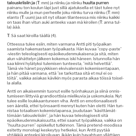
talouskri­isi­in ja
(
T
: mm) ja niinku ja niinku
huul­ta purren
painanu ton koulun läpi just sil­lä ajatuk­sel­la et täst tulee nyt
niinku mulle ja mun per­heelle joku niinku tur­va niinku (
T
: mm)
elan­to (
T
: uum) jaa sit nyt ollaan tilanteessa mis niinku kaik­ki
on taas ihan vitun auki anteeks vaan mä kiroilen (
T
: anna tul­
la) äää.
T
: Sä saat kiroil­la tääl­lä (4).
Otteessa tulee esi­in, miten var­mana Antti piti työ­paikan
saamista hake­mas­taan työ­paikas­ta. Hän kuvaa ”copy-paste”
‑viestin tele­ol­o­gis­es­ti epäoikeu­den­mukaise­na ja sitä, miten
alun vähät­te­lyn jäl­keen koke­mus iski häneen. Istun­nol­la hän
saa kiin­ni hylä­tyk­si tulemisen tun­teesta, ”mitä hel­vettiä”.
Tämä vie hänet psyykkisen ekvi­valenssin kokemisen­ta­paan,
ja hän pitää var­mana, että ”se tarkot­taa sitä et mul ei oo
töitä”, vaik­ka asi­akas kävikin myös paras­ta aikaa töis­sä toisel­
la alalla.
Antti on aikaisem­min tuonut esille työn­haku­un ja siinä onnis­
tu­miseen liit­tyviä grandioot­tisia mieliku­via ja usko­muk­sia. Nyt
tulee esille loukkaan­tuneen viha. Antti on emo­tion­aalis­es­ti
sen äärel­lä, ettei työn­saan­ti men­nyt kuten hän olet­ti. Hän tun­
nistaa totaalisen kokemistapansa, joudu­taan ”käsit­tämät­
tömään talouskri­isi­in”, ja hän kuvaa tele­ol­o­gis­es­ti sitä
epäoikeu­den­mukaisu­ut­ta, ettei saanut työ­paikkaa, vaik­ka on
”huul­ta purren” opiskel­lut tutkin­non. Tämä pre­tend-mood­is­sa
esitet­ty monolo­gi keskey­tyy het­kek­si, kun Antti pyytää
yhtäkkiä anteek­si kiroilu­aan, ikään kuin havahtuen yllät­täen