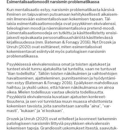
Esi­men­tal­isaa­tiomood­it nar­sis­min problematiikassa
Kun men­tal­isaa­tio estyy, nar­sis­min prob­lemati­ikas­ta kär­sivä
ihmi­nen on taipu­vainen putoa­maan kehi­tyk­sel­lis­es­ti aikaisem­
min ilmenevään esi­men­tal­isoivaan kokemisen tapaan. Täl­
laisia esi­men­tal­isaa­tiomood­e­ja ovat psyykki­nen ekvi­valenssi,
tele­ologi­nen moo­di ja näen­näis­men­tal­isoi­va pre­tend-moo­di.
Esi­men­tal­isaa­tiomood­e­ja on tutkit­tu ja käsit­teel­lis­tet­ty ensisi­
jais­es­ti epä­vakaa­ta per­soon­al­lisu­ushäir­iötä käsit­televässä
kir­jal­lisu­udessa (mm. Bate­man & Fon­agy 2016). Nyt Drozek ja
Unruh (2020) ovat esit­täneet, miten esi­men­tal­isoi­vat
kokemisen­ta­vat esi­in­tyvät myös patol­o­gisen nar­sis­min
problematiikassa.
Psyykkisessä ekvi­valenssis­sa omat ja tois­t­en ajatuk­set ja
tun­teet eivät tun­nu ajatuk­sil­ta tai tun­teil­ta, vaan ne tun­tu­vat
”liian todel­lisil­ta”. Täl­löin tois­t­en näkökul­mien ja vai­h­toe­hto­jen
havait­sem­i­nen, ajat­telem­i­nen, pun­nit­sem­i­nen ja hyö­dyn­tämi­
nen estyy (Bate­man & Fon­agy 2016). Epäi­lyk­sen mah­dol­lisu­us
hai­h­tuu, ja yksilö uskoo, että hänen näkökul­mansa on ain­oa
oikea. Mie­len todel­lisu­us vas­taa ulkoista todel­lisu­ut­ta.
Psyykkistä ekvi­valenssia kuvataan aja­tusten konkreet­
tisuute­na, ja sen voi tun­nistaa muun muas­sa ehdot­tomista
kokemisen tavoista, joi­ta sanoite­taan sanoil­la ”aina”, ”var­
masti”, ”kukaan” ja ”ei koskaan”.
Drozek ja Unruh (2020) ovat eritelleet ja koon­neet tarkem­min
patol­o­giseen nar­sis­mi­in liit­tyviä psyykkisen ekvi­valenssin
kokemisen tapo­ja. Grandioosit usko­muk­set itses­tä, saavu­tuk­