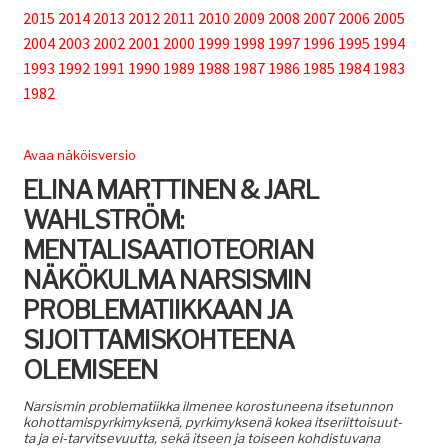
2015
2014
2013
2012
2011
2010
2009
2008
2007
2006
2005
Tuki
2004
2003
2002
2001
2000
1999
1998
1997
1996
1995
1994
1993
1992
1991
1990
1989
1988
1987
1986
1985
1984
1983
1982
Tilaa lehti
Avaa näköisversio
Sisällysluettelot
ELINA MARTTINEN & JARL
WAHLSTRÖM:
Kirjaudu sisään
MENTALISAATIOTEORIAN
NÄKÖKULMA NARSISMIN
PROBLEMATIIKKAAN JA
SIJOITTAMISKOHTEENA
OLEMISEEN
Nar­sis­min prob­lemati­ik­ka ilme­nee koros­tuneena itse­tun­non
kohot­tamispyrkimyk­senä, pyrkimyk­senä kokea itseri­it­toisu­ut­
ta ja ei-tarvit­se­vu­ut­ta, sekä itseen ja toiseen kohdis­tu­vana