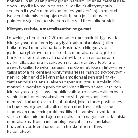
hoit­o­ma­llin mukaan patologi­nen nar­sis­mi ilme­nee men­tal­isaa­
tioon liit­tyvil­lä kolmel­la eri osa-alueel­la: a) kiin­tymys­suh­
teeseen liit­tyvän men­tal­isaa­tion estymisenä, b) esi­men­tal­
isoivien kokemisen tapo­jen esi­in­tu­lona ja c) jatku­vana
paineena sijoit­taa nar­sisti­nen alien self itsen ulkopuolelle.
Kiin­tymys­suhde ja men­tal­isaa­tion ongelmat
Drozekin ja Unruhin (2020) mukaan nar­sis­mi­in liit­tyy usei­ta
kiin­tymys­suh­teeseen kytkey­tyviä kokon­aisuuk­sia, jot­ka
heiken­tävät men­tal­isaa­tio­ta. Ensin­näkin kiin­tymysjär­
jestelmän yli­ak­tivoitu­mi­nen estää men­tal­isaa­tio­ta, jol­loin
henkilö hakee läheisyyt­tä ja yhteyt­tä toisi­in epä­suo­rasti
pyrkimäl­lä saa­maan osak­seen ihailua grandiosi­teetil­lä ja
saavu­tuk­sil­la. Toisek­si nar­sis­min prob­lemati­ikkaan liit­tyy men­
tal­isaa­tio­ta heiken­tävä kiin­tymysjär­jestelmän poiskytkey­tymi­
nen, jol­loin henkilö käyn­nistää emo­tion­aalisen etään­nyt­
tämisen toi­sista ensisi­jaise­na tapana suh­tau­tua toisi­in. Kol­
man­nek­si nar­sis­min prob­lemati­ikkaan liit­tyy seka­muo­toinen
kiin­tymys­trate­gia, jos­sa henkilö vai­h­taa poiskytke­vi­in pros­es­
sei­hin, kun hänen pyrkimyk­sen­sä yhtey­den saamisek­si
menevät turhaut­taviksi tai uha­tuik­si, jol­loin tarve posi­ti­ivis­es­
ta huomios­ta joko aktivoituu tai on uhat­tuna. Täl­lai­sis­sa
tilanteis­sa nar­sis­min prob­lemati­ikas­ta kär­sivät ovat taipu­
vaisia omien mie­len­tilo­jen men­tal­isoin­nin estymiseen. Täl­laisia
men­tal­isoimat­to­mia mie­len­tilo­ja voivat olla esimerkik­si
haavoit­tuvu­u­teen, häpeään ja heikkouteen liit­tyvät
kokemukset.