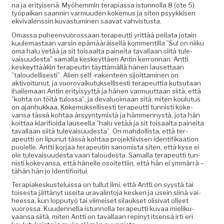
na ja eri­tyisenä. Myöhem­min ter­api­as­sa istun­nol­la 8 (ote 5)
työ­paikan saan­nin var­muu­den koke­mus ja siten psyykkisen
ekvi­valenssin kuvas­tu­mi­nen saa­vat vahvistusta.
Omas­sa puheen­vuorossaan ter­apeut­ti yrit­tää peila­ta jotain
kuule­mas­taan varsin epämääräisel­lä kom­men­til­la ”Sul on niiku
oma halu vetää ja sit toisaal­ta painei­ta taval­laan siitä tule­
vaisu­ud­es­ta” samal­la keskeyt­täen Antin ker­ronnan. Antti
keskeyt­tääkin ter­apeutin täyt­tämäl­lä hänen lauset­taan
”taloudel­lis­es­ti”. Alien self ‑rak­en­teen sijoit­ta­mi­nen on
aktivoitunut, ja vuorovaiku­tuk­sel­lis­es­ti ter­apeut­tia kut­su­taan
ihaile­maan Antin eri­ty­isyyt­tä ja hänen var­muut­taan siitä, että
”koh­ta on töitä tulos­sa”, ja deval­u­oimaan sitä, miten koulu­tus
on ajan­hukkaa. Koke­muk­sel­lis­es­ti ter­apeut­ti tun­nisti koke­
vansa tässä kohtaa ärsyyn­tymistä ja häm­men­nys­tä, jota hän
koit­taa klar­i­fioi­da lauseel­la ”halu vetää ja sit toisaal­ta painei­ta
taval­laan siitä tule­vaisu­ud­es­ta”. On mah­dol­lista, että ter­
apeut­ti on lipunut tässä kohtaa pro­jek­ti­ivisen iden­ti­fikaa­tion
puolelle. Antti kor­jaa ter­apeutin san­omista siten, että kyse ei
ole tule­vaisu­ud­es­ta vaan taloud­es­ta. Samal­la ter­apeut­ti tun­
nisti koke­vansa, että hänelle osoitet­ti­in, että hän ei ymmär­rä –
tähän hän jo identifioitui.
Ter­api­akeskusteluis­sa on tul­lut ilmi, että Antti on syys­tä tai
tois­es­ta jät­tänyt usei­ta uraval­in­to­ja kesken ja usein siinä vai­
heessa, kun lop­putyö tai viimeiset silauk­set oli­si­vat olleet
vuorossa. Kuu­den­nel­la istun­nol­la ter­apeut­ti kuvaa mieliku­
vaansa siitä, miten Antti on taval­laan repinyt itsen­sä irti eri