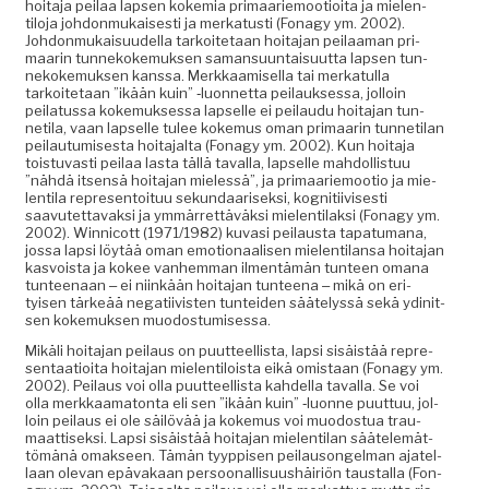
hoita­ja peilaa lapsen kokemia pri­maariemootioi­ta ja mie­len­
tilo­ja johdon­mukaises­ti ja merka­tusti (Fon­agy ym. 2002).
Johdon­mukaisu­udel­la tarkoite­taan hoita­jan peilaa­man pri­
maarin tun­nekoke­muk­sen saman­su­un­taisu­ut­ta lapsen tun­
nekoke­muk­sen kanssa. Merkkaamisel­la tai merkat­ul­la
tarkoite­taan ”ikään kuin” ‑luon­net­ta peilauk­ses­sa, jol­loin
peila­tus­sa koke­muk­ses­sa lapselle ei peilaudu hoita­jan tun­
neti­la, vaan lapselle tulee koke­mus oman pri­maarin tun­neti­lan
peilau­tu­mis­es­ta hoita­jal­ta (Fon­agy ym. 2002). Kun hoita­ja
tois­tu­vasti peilaa las­ta täl­lä taval­la, lapselle mah­dol­lis­tuu
”nähdä itsen­sä hoita­jan mielessä”, ja pri­maariemootio ja mie­
len­ti­la rep­re­sen­toituu sekun­daarisek­si, kog­ni­ti­ivis­es­ti
saavutet­tavak­si ja ymmär­ret­täväk­si mie­len­ti­lak­si (Fon­agy ym.
2002). Win­ni­cott (1971/1982) kuvasi peilaus­ta tap­a­tu­mana,
jos­sa lap­si löytää oman emo­tion­aalisen mie­len­ti­lansa hoita­jan
kasvoista ja kokee van­hem­man ilmen­tämän tun­teen omana
tun­teenaan ‒ ei niinkään hoita­jan tun­teena ‒ mikä on eri­
tyisen tärkeää negati­ivis­ten tun­tei­den säätelyssä sekä ydinit­
sen koke­muk­sen muodostumisessa.
Mikäli hoita­jan peilaus on puut­teel­lista, lap­si sisäistää rep­re­
sen­taa­tioi­ta hoita­jan mie­len­tiloista eikä omis­taan (Fon­agy ym.
2002). Peilaus voi olla puut­teel­lista kahdel­la taval­la. Se voi
olla merkkaam­a­ton­ta eli sen ”ikään kuin” ‑luonne puut­tuu, jol­
loin peilaus ei ole säilövää ja koke­mus voi muo­dos­tua trau­
maat­tisek­si. Lap­si sisäistää hoita­jan mie­len­ti­lan säätelemät­
tömänä omak­seen. Tämän tyyp­pisen peilau­songel­man ajatel­
laan ole­van epä­vakaan per­soon­al­lisu­ushäir­iön taustal­la (Fon­