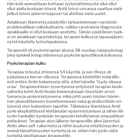
Hän koki ammat­ti­aan kohtaan tyy­tymät­tömyyt­tä eikä ollut
ollut alal­la koskaan töis­sä. Antti toivoi voivansa saat­taa vielä
jotkut toiset opin­not lop­pu­un tai aloit­taa vielä uudet.
Asi­akkaan tilan­net­ta päädyt­ti­in tarkastele­maan nar­sis­min
prob­lemati­ikan näkökul­mas­ta, vaik­ka varsi­naista diag­noosia
asi­akkaalle ei ollut koskaan asetet­tu. Tämän päätök­sen tuek­
si on asi­akkaan taus­ta­ti­eto­ja, ter­api­an kulkua ja tapausjäsen­
nys­tä käsitel­ty työnohjauksissa.
Ter­apeut­ti oli psykoter­api­an alus­sa 38-vuo­tias naisp­sykolo­gi,
joka opiske­li inte­grati­ivises­sa psykoterapeuttikoulutuksessa.
Psykoter­api­an kulku
Ter­api­aa toteu­tui yhteen­sä 54 käyn­tiä, ja sen tiheys oli
pääasi­as­sa ker­ran viikos­sa. Ter­api­as­sa käsitelti­in määräl­lis­
es­ti eniten Antin koke­mus­ta siitä, ettei hänelle ”löy­dy oikeaa
uraa”. Ter­api­a­suh­teen syven­tyessä eri­tyis­es­ti ter­api­an keski­
vai­het­ta kohti Antti ilmaisi koke­muk­si­aan itses­tään arvot­
tomana ja epäon­nis­tuneena, mikä johti usein tois­t­en toimin­
nan yksiselit­teiseen tuomit­semiseen sekä grandioot­tisi­in eri­
tyisenä olon kokemisen tapoi­hin. Täl­lai­sis­sa tilanteis­sa Antti
pyr­ki eksplisi­it­tis­es­ti kieltämään epäon­nis­tu­misen ja siihen liit­
tyvi­in han­kali­in tun­teisi­in ter­apeutin kohdis­ta­mat empaat­tiset
peilauk­set. Ter­api­an alun jäl­keen ter­apeu­ti­lle alkoi jäsen­tyä
Antin alien self ‑rak­en­tei­ta ja niihin kuu­lu­via mität­tömyy­den ja
ymmärtämät­tömyy­den tun­tei­ta ja se, miten hän pyr­ki näitä
tun­tei­ta sijoit­ta­maan terapeuttiin.