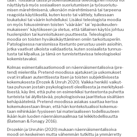
tään. Toisaal­ta tässä prob­lemati­ikas­sa tele­ologi­nen moo­di voi
näyt­täy­tyä myös sosi­aalisen suo­ri­u­tu­misen ja työ­suo­ri­u­tu­
misen märe­htimisenä, ulkonäön märe­htimisenä tai tarpeena
reagoi­da käytök­sel­lä, kuten kos­to tai vält­te­ly, tul­lessaan
loukatuk­si tai väärin kohdel­luk­si. Lisäk­si tele­ol­o­gista mood­ia
on myös foku­soimi­nen tois­t­en ”väärään” tai ”epäoikeu­den­
mukaiseen” käytök­seen ja ole­tus, että täl­lainen käytös johtuu
huolen­pidon tai kun­nioituk­sen puut­teesta. Tele­ol­o­gista
mood­ia on tois­t­en hyväk­sikäyt­tämi­nen omi­in tarkoi­tus­peri­in.
Patol­o­gises­sa nar­sis­mis­sa itse­tun­to perus­tuu usein asioi­hin,
jot­ka vaa­ti­vat ulkoista val­i­daa­tio­ta, kuten sosi­aal­ista tun­nus­
tus­ta tai kil­pailua, ja tämä on tun­nis­tet­tavis­sa tele­ol­o­gisek­si
kokemistavaksi.
Kol­mas esi­men­tal­isaa­tiomoo­di on näen­näis­men­tal­isoi­va (pre­
tend) mie­len­ti­la. Pre­tend-mood­is­sa ajatuk­set ja usko­muk­set
ovat irral­laan aut­ent­tis­es­ta itsen ja tois­t­en sub­jek­ti­ivis­es­ta
koke­muk­ses­ta (Drozek & Unruh 2020). Vaik­ka henkilö vaikut­
taa puhu­van jostain psykol­o­gis­es­ti oleel­lis­es­ta ja merk­i­tyk­sel­
lis­es­tä, käy ilmi, että puhe on esimerkik­si tun­tee­ton­ta puhet­ta
tun­teista tai älyl­listävää, psykol­o­gisoivaa jaarit­telua sisältäen
kehäpäätelmiä. Pre­tend-mood­is­sa asi­akas saat­taa ker­toa
koke­muk­ses­taan ilman, että hän kon­tek­stu­al­isoi koke­mus­
taan mihinkään fyy­siseen tai mate­ri­aaliseen todel­lisu­u­teen
ikään kuin luo­den näen­näis­maail­maa tai leikki­todel­lisu­ut­ta
(Bate­man & Fon­agy 2016).
Drozekin ja Unruhin (2020) mukaan näen­näis­men­tal­isoi­va
moo­di on keskeinen mut­ta vähem­män tutkit­tu ja ymmär­ret­ty