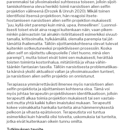
parem­mak­si tai ylivoimaisek­si suh­teessa toiseen, jol­loin sijoit­
tamisko­hteena ole­va henkilö toimii nar­sis­tisen alien self­in
pro­jek­tion väli­neenä (Drozek & Unruh 2020). Mikäli toinen
iden­ti­fioisi itsen­sä pro­jek­tioon, hän reago­isi itsete­
hostamiseen nar­sis­tisen alien self­in pro­jek­tion mukaises­ti:
”juu, kyl­lä olet parem­pi kuin minä, upea, ihmeelli­nen”. Luon­nol­
lis­es­ti toiset eivät aina reagoi kuitenkaan näin, vaan pikem­
minkin päin­vas­toin tai ainakin ris­tiri­itais­es­ti esimerkik­si sivu­ut­
ta­mal­la, kri­ti­soimal­la, hylkäämäl­lä, ole­mal­la parem­pia tai jät­
tämät­tä ihailemat­ta. Täl­löin sijoit­tamisko­hteena ole­vat tule­vat
kuitenkin sotkeu­tuneek­si pro­jek­ti­iviseen pros­es­si­in. Kos­ka
alien self on sijoitet­tu ulkop­uolelle (”olet huono, minä olen
parem­pi”), mut­ta toiset eivät toi­mi sen mukaises­ti, herät­tää
tois­t­en toim­inta kos­ton­halua, mitätöin­tiä ja vihaa vähin­
täänkin fan­tasian tasol­la. Täl­löin nar­sis­tis­es­ta prob­lemati­ikas­
ta kär­sivä yksilö aktu­al­isoi val­lan ja ylivoimaisu­u­den tun­teet,
ja nar­sis­tisen alien self­in pro­jek­tio on onnistunut.
Ter­api­as­sa ymmär­ret­tävästi ilme­nee myös nar­sis­tisen alien
self­in pro­jek­tio­ta ja sijoit­tamisen kohteena oloa. Tämä voi
myös johtaa ter­apeutin pro­jek­ti­iviseen iden­ti­fikaa­tioon, jol­loin
ter­apeut­ti alkaa toimia pro­jek­tion mukaises­ti tai sen vas­tais­
es­ti mut­ta yhtä kaik­ki tullen imais­tuk­si mukaan. Ter­apeut­ti
kokee voimakkai­ta han­kalia tun­tei­ta aina häm­men­nyk­ses­tä
pelkoon ja vihas­ta epä­toivoon. Ter­apeutista voi tun­tua
esimerkik­si kuin hänel­lä olisi toivei­ta, usko­muk­sia tai tun­tei­ta,
jot­ka eivät kuitenkaan oikein tun­nu omilta.
Tutkimuk­sen tavoite