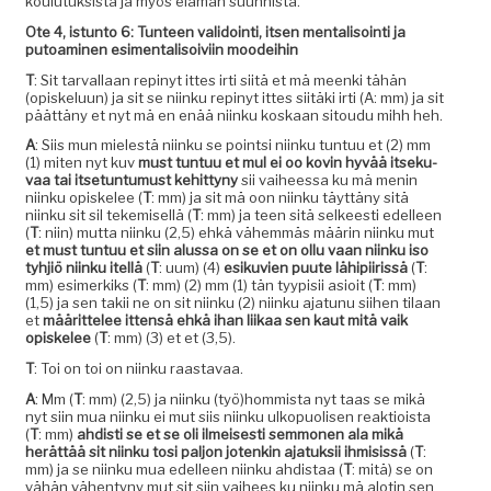
koulu­tuk­sista ja myös elämän suunnista.
Ote 4, istun­to 6: Tun­teen vali­doin­ti, itsen men­tal­isoin­ti ja
putoami­nen esi­men­tal­isoivi­in moodeihin
T
: Sit tar­val­laan repinyt ittes irti siitä et mä meen­ki tähän
(opiskelu­un) ja sit se niinku repinyt ittes siitä­ki irti (A: mm) ja sit
päät­täny et nyt mä en enää niinku koskaan sitoudu mihh heh.
A
: Siis mun mielestä niinku se pointsi niinku tun­tuu et (2) mm
(1) miten nyt kuv
must tun­tuu et mul ei oo kovin hyvää itseku­
vaa tai itse­tun­tu­must kehit­tyny
sii vai­heessa ku mä menin
niinku opiskelee (
T
: mm) ja sit mä oon niinku täyt­täny sitä
niinku sit sil tekemisel­lä (
T
: mm) ja teen sitä sel­keesti edelleen
(
T
: niin) mut­ta niinku (2,5) ehkä vähem­mäs määrin niinku mut
et must tun­tuu et siin alus­sa on se et on ollu vaan niinku iso
tyhjiö niinku itel­lä
(
T
: uum) (4)
esiku­vien puute lähipi­iris­sä
(
T
:
mm) esimerkiks (
T
: mm) (2) mm (1) tän tyyp­isii asioit (
T
: mm)
(1,5) ja sen takii ne on sit niinku (2) niinku ajatunu siihen tilaan
et
määrit­telee itten­sä ehkä ihan liikaa sen kaut mitä vaik
opiskelee
(
T
: mm) (3) et et (3,5).
T
: Toi on toi on niinku raastavaa.
A
: Mm (
T
: mm) (2,5) ja niinku (työ)hommista nyt taas se mikä
nyt siin mua niinku ei mut siis niinku ulkop­uolisen reak­tioista
(
T
: mm)
ahdisti se et se oli ilmeis­es­ti sem­mo­nen ala mikä
herät­tää sit niinku tosi paljon jotenkin ajatuk­sii ihmi­sis­sä
(
T
:
mm) ja se niinku mua edelleen niinku ahdis­taa (
T
: mitä) se on
vähän vähen­tyny mut sit siin vai­hees ku niinku mä alotin sen