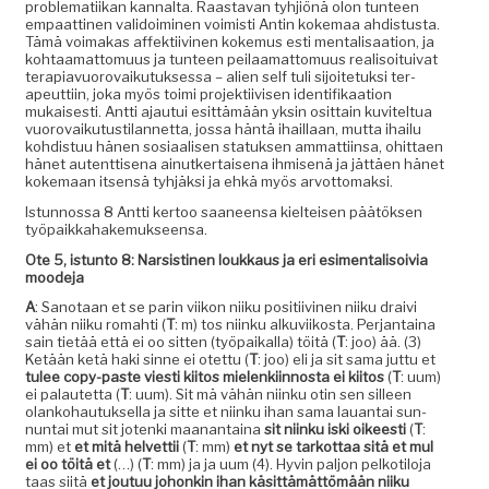
prob­lemati­ikan kannal­ta. Raas­ta­van tyhjiönä olon tun­teen
empaat­ti­nen vali­doimi­nen voimisti Antin koke­maa ahdis­tus­ta.
Tämä voimakas affek­ti­ivi­nen koke­mus esti men­tal­isaa­tion, ja
kohtaa­mat­to­muus ja tun­teen peilaa­mat­to­muus real­isoi­tu­i­v­at
ter­api­avuorovaiku­tuk­ses­sa – alien self tuli sijoite­tuk­si ter­
apeut­ti­in, joka myös toi­mi pro­jek­ti­ivisen iden­ti­fikaa­tion
mukaises­ti. Antti ajau­tui esit­tämään yksin osit­tain kuvitel­tua
vuorovaiku­tusti­lan­net­ta, jos­sa hän­tä ihail­laan, mut­ta ihailu
kohdis­tuu hänen sosi­aalisen statuk­sen ammat­ti­in­sa, ohit­taen
hänet aut­ent­tise­na ain­utk­er­taise­na ihmisenä ja jät­täen hänet
koke­maan itsen­sä tyhjäk­si ja ehkä myös arvottomaksi.
Istun­nos­sa 8 Antti ker­too saa­neen­sa kiel­teisen päätök­sen
työpaikkahakemukseensa.
Ote 5, istun­to 8: Nar­sisti­nen loukkaus ja eri esi­men­tal­isoivia
moodeja
A
: San­o­taan et se parin viikon niiku posi­ti­ivi­nen niiku draivi
vähän niiku rom­ahti (
T
: m) tos niinku alku­vi­ikos­ta. Per­jan­taina
sain tietää että ei oo sit­ten (työ­paikalla) töitä (
T
: joo) ää. (3)
Ketään ketä haki sinne ei otet­tu (
T
: joo) eli ja sit sama jut­tu et
tulee copy-paste viesti kiitos mie­lenki­in­nos­ta ei kiitos
(
T
: uum)
ei palautet­ta (
T
: uum). Sit mä vähän niinku otin sen silleen
olanko­hau­tuk­sel­la ja sitte et niinku ihan sama lauan­tai sun­
nun­tai mut sit joten­ki maanan­taina
sit niinku iski oikeesti
(
T
:
mm) et
et mitä hel­vettii
(
T
: mm)
et nyt se tarkot­taa sitä et mul
ei oo töitä et
(…) (
T
: mm) ja ja uum (4). Hyvin paljon pelkotilo­ja
taas siitä
et joutuu johonkin ihan käsit­tämät­tömään niiku