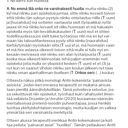
T
: No ker­ro sun huolista.
A
:
No emmä tiiä onks ne varsi­nais­es­ti huo­lia
, mut­ta niinku (2)
kyl mul niinku pari opiskelusu­un­taa, sitte niinku kovasti toivon
että niinku tän syksyn pystyis niinku omis­tau­tuu niille (
T
: uum)
ja [huoah­dus] mä oot­te­len vas­taus­ta sielt (työ­paik­ka) nytte
jaaaa sit mä niinku kovasti sit niiku huo­maan et mä halu­aisin
opiskel­la myös tän kevätlukukau­den (
T
: uum) mut et sit­ten
todel­lisu­udessa jos sielt tulee työ­tar­jous niin mä en kyl var­
maan täs talousti­lanteessa pysty siitä niinku [nau­rah­dus]
kieltäy­tymään myöskään siitä (
T
: uu) et jo, mä huo­masin vaan
et mä itse asi­as­sa oikeesti toivon että mulle ei tulis nyt en-
kesään men­nessä viel niinku sen alan työ­tar­jous­ta (
T
: uum)
kos­ka mua oikeesti kiin­nos­tais tehä paljon enem­män noit
opiskelui joi­ta mul­la on yliopis­tol kesken (
T
: uum) et et (3) ja
nyt kun on saanut vih­doin niinku sen koulun jäl­keen nyt taas
niinku oman ajan­hallinnan itselleen (
T
:
Onkse sen
) (…) koulun.
Otteesta näkyy pitkä monolo­gi Antin kokemista ”painav­ista
asioista”, joiden ker­ronnas­sa ter­apeut­ti on mukana ain­oas­
taan pie­nil­lä ään­nähdyk­sil­lään. Tämä polveil­e­va selostus, jos­
sa sekoit­tuvat niin opiske­lut, työn­haut kuin rahahuo­let ilmen­
tää sel­l­aista Drozekin ja Unruhin (2020) kuvaa­maa näen­näis­
men­tal­isoivaa pre­tend-mood­in puheen­ta­paa, jos­sa henkilö
tuot­taa yksi­tyisko­htaisen monolo­gin, mut­ta kuuli­jan on vaikea
ymmärtää sen varsi­naista merkitystä.
Otteen alus­sa ter­apeut­ti merkkaa Antin koke­muk­sen ja koit­
taa peila­ta ”paina­vat asi­at” ”huo­lik­si”. Tämän peilauk­sen Antti