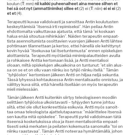
koulun (
T
: mm)
nii kaik­ki puheenai­heet aina menee siihen et
hei sä oot nyt (ammat­tin­imike) sillee et
(2) ei (
T
: niin)
ei ei ei
(2)
et et
(4).
Ter­apeut­ti kuvaa vali­doivasti ja sanoit­taa Antin koulu­tusten
keskeyt­tämisiä ”itsen­sä irti repimisek­si”. Hän peilaa Antin
ehdot­toma­l­ta vaikut­tavaa aja­tus­ta, että tämä ”ei koskaan
halua enää sitoutua mihinkään”. Näi­den ter­apeutin empaat­
tista asen­noi­tu­mista osoit­tavien vuoro­jen jäl­keen Antti läh­tee
pohti­maan tilan­net­taan ja ker­too, ettei hänel­lä ole kehit­tynyt
kovin hyvää ”itseku­vaa tai itse­tun­te­mus­ta” ennen opiskelu­jen
aloit­tamista. Ter­apeut­ti myötäelää min­imi­palaut­tei­den avul­la
ja rohkaisee Anttia ker­tomaan lisää, ja Antti men­tal­isoi
oloaan, miltä opiskelu­jen alkuaikoina on tun­tunut: ”et siin alus­
sa on se et on ollu vaan niinku iso tyhjiö niinku itel­lä.” Tämän
”tyhjiöolon” ker­tomisen jäl­keen Antti on hil­jaa neljä sekun­tia.
Tässä lyhyessä kohtauk­ses­sa Antin men­tal­isaa­tio onnis­tuu, ja
välit­tyy kuva siitä, että hänel­lä itsel­lään on myös ter­apeutin
mieli mielessään.
Tämän jäl­keen Antti kuitenkin siir­tyy tele­ol­o­giseen mood­i­in
selit­täen tyhjiöoloa ulkois­tavasti – tyhjyy­den tunne johtuu
siitä, ettei ole ollut konkreet­tisia esiku­via. Antti myös sanoit­
taa omaa tele­ol­o­gista ajat­te­lu­ta­paansa: ”määrit­telee itsen­sä
sen kaut­ta mitä opiskelee”. Ter­apeut­ti pyrkii vali­doimaan tätä
itseen­sä kos­ke­tuk­sis­sa oloa ja itsen men­tal­isoin­tia empaat­
tis­es­ti sekä merkat­en ja peilat­en koke­mus­ta sanom­al­la ”toi on
niinku raas­tavaa”. Tämän Antti noteer­aa hymähtämäl­lä, johon