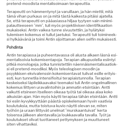
pre­tend-mood­ista men­tal­isoimaan terapeuttia.
Ter­apeut­ti on häm­men­tynyt ja varuil­laan, ja hän miet­tii, mitä
tämä vihan purkaus on ja mitä tästä kaikesta pitäisi ajatel­la.
Se, että ter­apeut­ti on pääasi­as­sa hil­jaa tyy­tyen vain min­imi­
palaut­teeseen ”mm”, tuli myös pro­jek­ti­ivisen iden­ti­fikaa­tion
mukaisek­si. Antin vaikea tunne sivu­utet­ti­in, ja hylä­tyk­si
tulemisen koke­mus ei tul­lut jae­tuk­si. Ter­apeut­ti tuli toim­i­neek­
si hylkäävänä ja toi­mi Antin sijoit­ta­man alien self­in mukaisesti.
Pohd­in­ta
Antin ter­api­as­sa ja puheen­tavas­sa oli alus­ta alka­en läs­nä esi­
men­tal­isoivia kokemisen­tapo­ja. Ter­api­an alkupuolel­la esi­in­tyi
pitk­iä monolo­ge­ja, jot­ka tun­nis­tet­ti­in näen­näis­men­tal­isaa­tiok­
si eli pre­tend-mood­ik­si. Myös tele­ol­o­gisen mood­in ja
psyykkisen ekvi­valenssin kokemisen­ta­vat tuli­vat esille eri­tyis­
es­ti, kun tun­neti­la inten­si­fioi­tui ter­api­ais­tun­nol­la. Ter­api­an
keskeisek­si läpileikkaavak­si teemak­si tuli Antin ongel­malli­nen
koke­mus liit­tyen uraval­in­toi­hin ja ammatin etsin­tään. Antti
vaikut­ti etsi­neen itselleen oikeaa työtä tai oikeaa alaa koko
aikuisiän ajan. Hän myös käyt­ti ter­api­aa tähän etsin­tään. Antti
toi esi­in kyvykkyyt­tään päästä opiskele­maan hyvin vaa­tivia
koulu­tuk­sia, mut­ta tois­tu­va kuvio näyt­ti ole­van se, miten
työhön ja uraan liit­tyvät unel­mat ”murskaan­tu­i­v­at” ker­ta
toisen­sa jäl­keen alen­taval­la ja loukkaaval­la taval­la. Työt ja
koulu­tuk­set oli­vat tuot­ta­neet pet­tymyk­sen ja muut­tuneet
siten vihattaviksi.