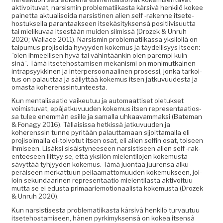
aktivoitu­vat, nar­sis­min prob­lemati­ikas­ta kär­sivä henkilö kokee
painet­ta aktu­al­isoi­da nar­sisti­nen alien self ‑rakenne itsete­
hos­tuk­sel­la paran­taak­seen itsekäsi­tyk­sen­sä posi­ti­ivi­su­ut­ta
tai mieliku­vaa itses­tään muiden silmis­sä (Drozek & Unruh
2020; Wal­lace 2011). Nar­sis­min prob­lemati­ikas­sa yksilöl­lä on
taipumus pro­jisoi­da hyvyy­den koke­mus ja täy­del­lisyys itseen:
”olen ihmeel­lisen hyvä tai vähin­täänkin olen parem­pi kuin
sinä”. Tämä itsete­hostamisen mekanis­mi on mon­imutkainen
intrap­syykki­nen ja inter­per­soon­aa­li­nen pros­es­si, jon­ka tarkoi­
tus on palaut­taa ja säi­lyt­tää koke­mus itsen jatku­vu­ud­es­ta ja
omas­ta koherenssintunteesta.
Kun men­tal­isaa­tio vaikeu­tuu ja automaat­tiset ole­tuk­set
voimis­tu­vat, epä­jatku­vu­u­den koke­mus itsen rep­re­sen­taa­tios­
sa tulee enem­män esille ja samal­la uhkaavam­mak­si (Bate­man
& Fon­agy 2016). Täl­lai­sis­sa het­kissä jatku­vu­u­den ja
koherenssin tunne pyritään palaut­ta­maan sijoit­ta­mal­la eli
pro­jisoimal­la ei-toiv­o­tut itsen osat, eli alien self­in osat, toiseen
ihmiseen. Lisäk­si sisäistyneeseen nar­sis­tiseen alien self ‑rak­
en­teeseen liit­tyy se, että yksilön mie­len­tilo­jen koke­mus­ta
sävyt­tää tyhjyy­den koke­mus. Tämä juon­taa juuren­sa alku­
peräiseen merkat­tuun peilaa­mat­to­muu­den koke­muk­seen, jol­
loin sekun­daari­nen rep­re­sen­taa­tio mie­len­ti­las­ta aktivoituu
mut­ta se ei edus­ta pri­maariemo­tion­aal­ista koke­mus­ta (Drozek
& Unruh 2020).
Kun nar­sis­tis­es­ta prob­lemati­ikas­ta kär­sivä henkilö tur­vau­tuu
itsete­hostamiseen, hänen pyrkimyk­sen­sä on kokea itsen­sä