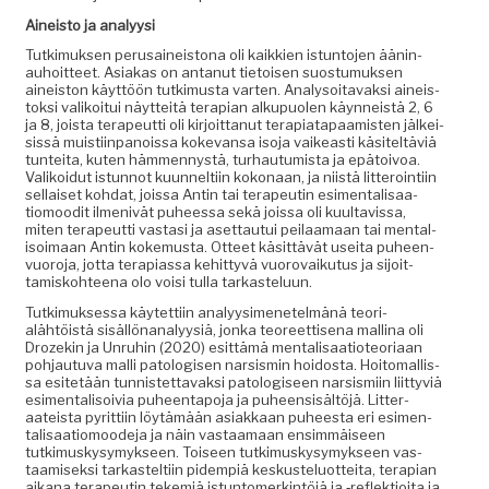
Aineis­to ja analyysi
Tutkimuk­sen peru­saineis­tona oli kaikkien istun­to­jen ään­in­
auhoit­teet. Asi­akas on antanut tietoisen suos­tu­muk­sen
aineis­ton käyt­töön tutkimus­ta varten. Analysoitavak­si aineis­
tok­si valikoi­tui näyt­teitä ter­api­an alkupuolen käyn­neistä 2, 6
ja 8, joista ter­apeut­ti oli kir­joit­tanut ter­api­at­a­paamis­ten jälkei­
sis­sä muis­ti­in­panois­sa koke­vansa iso­ja vaikeasti käsiteltäviä
tun­tei­ta, kuten häm­men­nys­tä, turhau­tu­mista ja epä­toivoa.
Valikoidut istun­not kuun­nelti­in kokon­aan, ja niistä lit­teroin­ti­in
sel­l­aiset koh­dat, jois­sa Antin tai ter­apeutin esi­men­tal­isaa­
tiomood­it ilmenivät puheessa sekä jois­sa oli kuul­tavis­sa,
miten ter­apeut­ti vas­tasi ja aset­tau­tui peilaa­maan tai men­tal­
isoimaan Antin koke­mus­ta. Otteet käsit­tävät usei­ta puheen­
vuoro­ja, jot­ta ter­api­as­sa kehit­tyvä vuorovaiku­tus ja sijoit­
tamisko­hteena olo voisi tul­la tarkasteluun.
Tutkimuk­ses­sa käytet­ti­in ana­lyysimenetelmänä teo­ri­
alähtöistä sisäl­lö­n­ana­lyysiä, jon­ka teo­reet­tise­na mal­li­na oli
Drozekin ja Unruhin (2020) esit­tämä men­tal­isaa­tio­teo­ri­aan
poh­jau­tu­va malli patol­o­gisen nar­sis­min hoi­dos­ta. Hoit­o­ma­llis­
sa esitetään tun­nis­tet­tavak­si patol­o­giseen nar­sis­mi­in liit­tyviä
esi­men­tal­isoivia puheen­tapo­ja ja puheen­sisältöjä. Lit­ter­
aateista pyrit­ti­in löytämään asi­akkaan puheesta eri esi­men­
tal­isaa­tiomood­e­ja ja näin vas­taa­maan ensim­mäiseen
tutkimuskysymyk­seen. Toiseen tutkimuskysymyk­seen vas­
taamisek­si tarkastelti­in pidem­piä keskustelu­ot­tei­ta, ter­api­an
aikana ter­apeutin tekemiä istun­tomerk­in­töjä ja ‑reflek­tioi­ta ja