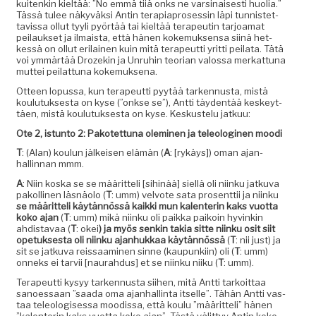
kuitenkin kieltää: ”No emmä tiiä onks ne varsi­nais­es­ti huo­lia.”
Tässä tulee näkyväk­si Antin ter­api­apros­essin läpi tun­nis­tet­
tavis­sa ollut tyyli pyörtää tai kieltää ter­apeutin tar­joa­mat
peilauk­set ja ilmaista, että hänen koke­muk­sen­sa siinä het­
kessä on ollut eri­lainen kuin mitä ter­apeut­ti yrit­ti peila­ta. Tätä
voi ymmärtää Drozekin ja Unruhin teo­ri­an val­os­sa merkat­tuna
mut­tei peilat­tuna kokemuksena.
Otteen lopus­sa, kun ter­apeut­ti pyytää tarken­nus­ta, mis­tä
koulu­tuk­ses­ta on kyse (”onkse se”), Antti täy­den­tää keskeyt­
täen, mis­tä koulu­tuk­ses­ta on kyse. Keskustelu jatkuu:
Ote 2, istun­to 2: Pakotet­tuna olem­i­nen ja tele­ologi­nen moodi
T
: (Alan) koulun jälkeisen elämän (
A
: [rykäys]) oman ajan­
hallinnan mmm.
A
: Niin kos­ka se se määrit­teli [sihinää] siel­lä oli niinku jatku­va
pakolli­nen läs­näo­lo (
T
: umm) velvote sata pros­ent­tii ja niinku
se määrit­teli käytän­nössä kaik­ki mun kalen­terin kaks vuot­ta
koko ajan
(
T
: umm) mikä niinku oli paik­ka paikoin hyvinkin
ahdis­tavaa (
T
: okei
) ja myös senkin takia sitte niinku osit siit
opetuk­ses­ta oli niinku ajan­hukkaa käytän­nössä
(
T
: nii just) ja
sit se jatku­va reis­saami­nen sinne (kaupunki­in) oli (
T
: umm)
onneks ei tarvii [nau­rah­dus] et se niinku niiku (
T
: umm).
Ter­apeut­ti kysyy tarken­nus­ta siihen, mitä Antti tarkoit­taa
sanoes­saan ”saa­da oma ajan­hallinta itselle”. Tähän Antti vas­
taa tele­ol­o­gises­sa mood­is­sa, että koulu ”määrit­teli” hänen
”kalen­terin kaks vuot­ta koko ajan”. Tästä välit­tyy Antin koke­