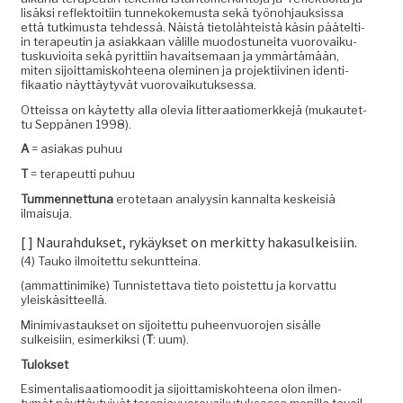
lisäk­si reflek­toiti­in tun­nekoke­mus­ta sekä työno­h­jauk­sis­sa
että tutkimus­ta tehdessä. Näistä tietolähteistä käsin päätelti­
in ter­apeutin ja asi­akkaan välille muo­dos­tunei­ta vuorovaiku­
tusku­vioi­ta sekä pyrit­ti­in havait­se­maan ja ymmärtämään,
miten sijoit­tamisko­hteena olem­i­nen ja pro­jek­ti­ivi­nen iden­ti­
fikaa­tio näyt­täy­tyvät vuorovaikutuksessa.
Otteis­sa on käytet­ty alla ole­via lit­ter­aa­tiomerkke­jä (mukautet­
tu Sep­pä­nen 1998).
A
= asi­akas puhuu
T
= ter­apeut­ti puhuu
Tum­men­net­tuna
erote­taan ana­lyysin kannal­ta keskeisiä
ilmaisuja.
[ ] Nau­rah­duk­set, rykäyk­set on merkit­ty haka­sulkeisi­in.
(4) Tauko ilmoitet­tu sekuntteina.
(ammat­tin­imike) Tun­nis­tet­ta­va tieto pois­tet­tu ja kor­vat­tu
yleiskäsitteellä.
Min­imi­vas­tauk­set on sijoitet­tu puheen­vuoro­jen sisälle
sulkeisi­in, esimerkik­si (
T
: uum).
Tulok­set
Esi­men­tal­isaa­tiomood­it ja sijoit­tamisko­hteena olon ilmen­