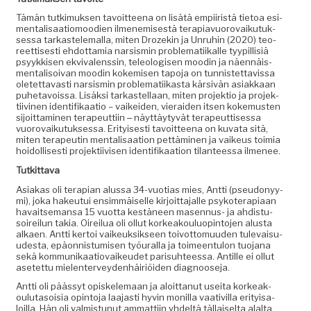
Tämän tutkimuk­sen tavoit­teena on lisätä empi­iristä tietoa esi­
men­tal­isaa­tiomoo­d­i­en ilmen­e­mis­es­tä ter­api­avuorovaiku­tuk­
ses­sa tarkastele­mal­la, miten Drozekin ja Unruhin (2020) teo­
reet­tis­es­ti ehdot­tamia nar­sis­min prob­lemati­ikalle tyyp­il­lisiä
psyykkisen ekvi­valenssin, tele­ol­o­gisen mood­in ja näen­näis­
men­tal­isoivan mood­in kokemisen tapo­ja on tun­nis­tet­tavis­sa
oletet­tavasti nar­sis­min prob­lemati­ikas­ta kär­sivän asi­akkaan
puhetavois­sa. Lisäk­si tarkastel­laan, miten pro­jek­tio ja pro­jek­
ti­ivi­nen iden­ti­fikaa­tio – vaikei­den, vieraiden itsen koke­musten
sijoit­ta­mi­nen ter­apeut­ti­in ‒ näyt­täy­tyvät ter­apeut­tises­sa
vuorovaiku­tuk­ses­sa. Eri­tyis­es­ti tavoit­teena on kuva­ta sitä,
miten ter­apeutin men­tal­isaa­tion pet­tämi­nen ja vaikeus toimia
hoidol­lis­es­ti pro­jek­ti­ivisen iden­ti­fikaa­tion tilanteessa ilmenee.
Tutkit­ta­va
Asi­akas oli ter­api­an alus­sa 34-vuo­tias mies, Antti (pseu­do­nyy­
mi), joka hakeu­tui ensim­mäiselle kir­joit­ta­jalle psykoter­api­aan
havait­se­mansa 15 vuot­ta kestäneen masen­nus- ja ahdis­tu­
soireilun takia. Oireilua oli ollut korkeak­oulu­opin­to­jen alus­ta
alka­en. Antti ker­toi vaikeuk­sik­seen toiv­ot­to­muu­den tule­vaisu­
ud­es­ta, epäon­nis­tu­misen työu­ral­la ja toimeen­tu­lon tuo­jana
sekä kom­mu­nikaa­tio­vaikeudet parisuh­teessa. Antille ei ollut
asetet­tu mie­len­ter­vey­den­häir­iöi­den diagnooseja.
Antti oli päässyt opiskele­maan ja aloit­tanut usei­ta korkeak­
oulu­ta­soisia opin­to­ja laa­jasti hyvin monil­la vaa­tivil­la eri­ty­isa­
loil­la. Hän oli valmis­tunut ammat­ti­in yhdeltä täl­laiselta alal­ta.