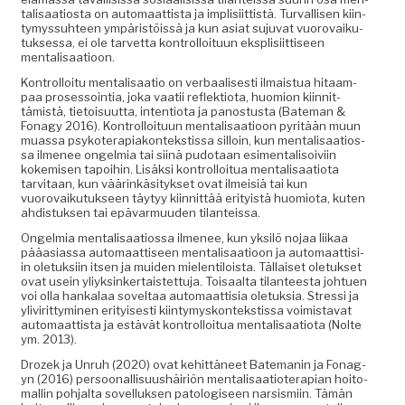
tal­isaa­tios­ta on automaat­tista ja implisi­it­tistä. Tur­val­lisen kiin­
tymys­suh­teen ympäristöis­sä ja kun asi­at suju­vat vuorovaiku­
tuk­ses­sa, ei ole tarvet­ta kon­trol­loitu­un eksplisi­it­tiseen
mentalisaatioon.
Kon­trol­loitu men­tal­isaa­tio on ver­baalis­es­ti ilmais­tua hitaam­
paa pros­es­soin­tia, joka vaatii reflek­tio­ta, huomion kiin­nit­
tämistä, tietoisu­ut­ta, inten­tio­ta ja panos­tus­ta (Bate­man &
Fon­agy 2016). Kon­trol­loitu­un men­tal­isaa­tioon pyritään muun
muas­sa psykoter­api­akon­tek­stis­sa sil­loin, kun men­tal­isaa­tios­
sa ilme­nee ongelmia tai siinä pudo­taan esi­men­tal­isoivi­in
kokemisen tapoi­hin. Lisäk­si kon­trol­loitua men­tal­isaa­tio­ta
tarvi­taan, kun väärinkäsi­tyk­set ovat ilmeisiä tai kun
vuorovaiku­tuk­seen täy­tyy kiin­nit­tää eri­ty­istä huomio­ta, kuten
ahdis­tuk­sen tai epä­var­muu­den tilanteissa.
Ongelmia men­tal­isaa­tios­sa ilme­nee, kun yksilö nojaa liikaa
pääasi­as­sa automaat­tiseen men­tal­isaa­tioon ja automaat­tisi­
in ole­tuk­si­in itsen ja muiden mie­len­tiloista. Täl­laiset ole­tuk­set
ovat usein yliyksinker­tais­tet­tu­ja. Toisaal­ta tilanteesta johtuen
voi olla han­kalaa soveltaa automaat­tisia ole­tuk­sia. Stres­si ja
ylivirit­tymi­nen eri­tyis­es­ti kiin­tymyskon­tek­stis­sa voimis­ta­vat
automaat­tista ja estävät kon­trol­loitua men­tal­isaa­tio­ta (Nolte
ym. 2013).
Drozek ja Unruh (2020) ovat kehit­täneet Bate­manin ja Fon­ag­
yn (2016) per­soon­al­lisu­ushäir­iön men­tal­isaa­tioter­api­an hoit­o­
ma­llin poh­jal­ta sovel­luk­sen patol­o­giseen nar­sis­mi­in. Tämän