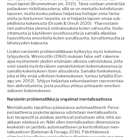
muut lapset (Brum­mel­man ym. 2015). Tämä voidaan ymmärtää
peilauk­sen ris­tiri­itaisuute­na, sil­lä se on merkat­tu kohdis­tu­van
lapseen, mut­ta kos­ka peilaus hei­jas­taa hoita­jan omia fan­ta­
sioi­ta ja itse­tun­non tarpei­ta, se ei hei­jas­ta lapsen omaa sub­
jek­ti­ivista koke­mus­ta (Drozek & Unruh 2020). Yliar­vost­a­mi­
nen pain­ot­taa yleen­sä omi­naisuuk­sia kuten vahvu­ut­ta, itselu­
ot­ta­mus­ta ja käytök­sen sovel­tuvu­ut­ta ja samal­la alipeilaa
haavoit­tuvia emootioi­ta kuten surullisu­ut­ta, tur­vat­to­muut­ta ja
läheisyy­den kaipuuta.
Lisäk­si nar­sis­min prob­lemati­ikkaan kytkey­tyy myös koke­mus
tyhjyy­destä. Win­ni­cot­tin (1960) mukaan false self ‑rakenne
ajaa myöhem­min yksilön etsimään ulkoisia vahvis­tuk­sia, jot­ta
voisi saa­da myön­tyväisen samais­tu­misen koke­muk­seen­sa ja
samal­la koke­muk­sen itsen aitoud­es­ta. Samal­la itsekoke­mus,
joka ei liity enää ydinit­sen koke­muk­seen, tun­tuu tyhjältä (Fon­
agy ym. 2002). Tyhjyys hei­jas­taa sekun­daarisen rep­re­sen­taa­
tion aktivoitu­mista, jos­ta puut­tuu yhteys pri­maari­in emo­tion­
aaliseen kokemukseen.
Nar­sis­min prob­lemati­ik­ka ja ongel­mat mentalisaatiossa
Men­tal­isaa­tio tapah­tuu pääasi­as­sa automaat­tis­es­ti. Perus­
pe­ri­aat­teena psykoter­api­as­sa odote­taan men­tal­isaa­tio­ta,
kun ter­apeut­ti ja asi­akas aset­tuvat puhu­maan siitä, mitä asi­
akkaan mielessä on. Näin ollen men­tal­isaa­tion dimen­sioista
keskeisin on jaot­telu automaat­tiseen ja kon­trol­loitu­un men­
tal­isaa­tioon (Bate­man & Fon­agy 2016). Päivit­täisessä
elämässä taval­li­sis­sa sosi­aal­i­sis­sa tilanteis­sa suurin osa men­