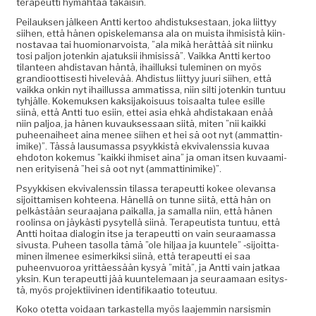
ter­apeut­ti hymähtää takaisin.
Peilauk­sen jäl­keen Antti ker­too ahdis­tuk­ses­taan, joka liit­tyy
siihen, että hänen opiskele­mansa ala on muista ihmi­sistä kiin­
nos­tavaa tai huomionar­voista, ”ala mikä herät­tää sit niinku
tosi paljon jotenkin ajatuk­sii ihmi­sis­sä”. Vaik­ka Antti ker­too
tilanteen ahdis­ta­van hän­tä, ihail­luk­si tulem­i­nen on myös
grandioot­tis­es­ti hivelevää. Ahdis­tus liit­tyy juuri siihen, että
vaik­ka onkin nyt ihail­lus­sa amma­tis­sa, niin silti jotenkin tun­tuu
tyhjälle. Koke­muk­sen kak­si­jakoisu­us toisaal­ta tulee esille
siinä, että Antti tuo esi­in, ettei asia ehkä ahdis­takaan enää
niin paljoa, ja hänen kuvauk­ses­saan siitä, miten ”nii kaik­ki
puheenai­heet aina menee siihen et hei sä oot nyt (ammat­tin­
imike)”. Tässä lausumas­sa psyykkistä ekvi­valenssia kuvaa
ehdo­ton koke­mus ”kaik­ki ihmiset aina” ja oman itsen kuvaami­
nen eri­tyisenä ”hei sä oot nyt (ammat­tin­imike)”.
Psyykkisen ekvi­valenssin tilas­sa ter­apeut­ti kokee ole­vansa
sijoit­tamisen kohteena. Hänel­lä on tunne siitä, että hän on
pelkästään seu­raa­jana paikalla, ja samal­la niin, että hänen
roolin­sa on jäykästi pysytel­lä siinä. Ter­apeutista tun­tuu, että
Antti hoitaa dialo­gin itse ja ter­apeut­ti on vain seu­raa­mas­sa
sivus­ta. Puheen tasol­la tämä ”ole hil­jaa ja kuun­tele” ‑sijoit­ta­
mi­nen ilme­nee esimerkik­si siinä, että ter­apeut­ti ei saa
puheen­vuoroa yrit­täessään kysyä ”mitä”, ja Antti vain jatkaa
yksin. Kun ter­apeut­ti jää kuun­tele­maan ja seu­raa­maan esi­tys­
tä, myös pro­jek­ti­ivi­nen iden­ti­fikaa­tio toteutuu.
Koko otet­ta voidaan tarkastel­la myös laa­jem­min nar­sis­min