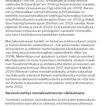
epä­vakaus (Tritt ym. 2010), työelämään ja uraan liit­tyvät
vaikeudet (Schwarzkopf ym. 2016) ja ihmis­suhtei­den han­kalu­
udet ja niiden stres­saavu­us (Ogrod­niczuk ym. 2009). Nar­sis­
min prob­lemati­ikan ymmärtämisek­si ja hoita­misek­si on
kehitet­ty koeasetel­mallis­es­ti tutkit­tu­ja hoit­o­ma­lle­ja trans­fer­
enssi­foku­soituneen psykoter­api­an (Stern ym. 2013) ja dialek­
tisen käyt­täy­tymis­ter­api­an (Stof­fers ym. 2013) saroil­la. Aivan
hil­jat­tain Drozek ja Unruh (2020) ovat esit­täneet men­tal­isaa­
tio­teo­ri­aan poh­jau­tu­van patol­o­gisen nar­sis­min hoit­o­ma­llin,
jota tässä kir­joituk­ses­sa käsitel­lään tarkemmin.
Men­tal­isoidessaan henkilö on tietoinen ja kiin­nos­tunut omista
ja tois­t­en ihmis­ten mie­len­tiloista – hän pitää mie­len mielessä
eli havait­see ja tulk­it­see mie­len­sisäis­es­ti käyt­täy­tymisen ole­
van yhtey­dessä inten­tion­aal­isi­in mie­len­tiloi­hin (Allen ym.
2008). Mie­len­tilo­ja ovat ajatuk­set, tun­teet, halut ja asen­teet.
Men­tal­isaa­tio on myös tun­neta­son tietämistä, sisäisen maail­
man havain­noin­tikykyä ja uteliaisu­ut­ta mie­len pros­essien ain­
ut­laa­tu­isu­ut­ta kohtaan (Keinä­nen 2017; Keinä­nen & Mar­tin
2019). Riit­tävän vah­va men­tal­isaa­tiokyky, ja kyky palaut­taa
men­tal­isaa­tio edis­tävät ihmisen mah­dol­lisu­ut­ta erot­taa omat
tun­teen­sa ulkois­es­ta todel­lisu­ud­es­ta ja käsit­tää se, että tois­
t­en ihmis­ten koke­muk­set voivat poike­ta omista (Krist­manns­
dot­tir 2021).
Nar­sis­min kehi­tys men­tal­isaa­tio­teo­ri­an näkökulmasta
Tun­tei­den sääte­lyn, men­tal­isaa­tion ja min­u­u­den koke­muk­sen
kehit­tymisen kannal­ta on tärkeää, että kiin­tymys­suh­teessa