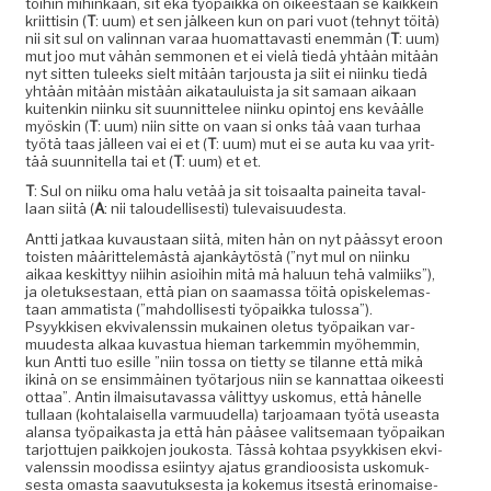
töi­hin mihinkään, sit eka työ­paik­ka on oikeestaan se kaikkein
kri­it­tisin (
T
: uum) et sen jäl­keen kun on pari vuot (tehnyt töitä)
nii sit sul on valin­nan varaa huo­mat­tavasti enem­män (
T
: uum)
mut joo mut vähän sem­mo­nen et ei vielä tiedä yhtään mitään
nyt sit­ten tuleeks sielt mitään tar­jous­ta ja siit ei niinku tiedä
yhtään mitään mis­tään aikatauluista ja sit samaan aikaan
kuitenkin niinku sit suun­nit­telee niinku opin­toj ens keväälle
myöskin (
T
: uum) niin sitte on vaan si onks tää vaan turhaa
työtä taas jälleen vai ei et (
T
: uum) mut ei se auta ku vaa yrit­
tää suun­nitel­la tai et (
T
: uum) et et.
T
: Sul on niiku oma halu vetää ja sit toisaal­ta painei­ta taval­
laan siitä (
A
: nii taloudel­lis­es­ti) tulevaisuudesta.
Antti jatkaa kuvaus­taan siitä, miten hän on nyt päässyt eroon
tois­t­en määrit­telemästä ajankäytöstä (”nyt mul on niinku
aikaa keskit­tyy niihin asioi­hin mitä mä halu­un tehä valmi­iks”),
ja ole­tuk­ses­taan, että pian on saa­mas­sa töitä opiskele­mas­
taan amma­tista (”mah­dol­lis­es­ti työ­paik­ka tulos­sa”).
Psyykkisen ekvi­valenssin mukainen ole­tus työ­paikan var­
muud­es­ta alkaa kuvas­tua hie­man tarkem­min myöhem­min,
kun Antti tuo esille ”niin tossa on tiet­ty se tilanne että mikä
ikinä on se ensim­mäi­nen työ­tar­jous niin se kan­nat­taa oikeesti
ottaa”. Antin ilmaisu­tavas­sa välit­tyy usko­mus, että hänelle
tul­laan (kohta­laisel­la var­muudel­la) tar­joa­maan työtä use­asta
alansa työ­paikas­ta ja että hän pääsee val­it­se­maan työ­paikan
tar­jot­tu­jen paikko­jen joukos­ta. Tässä kohtaa psyykkisen ekvi­
valenssin mood­is­sa esi­in­tyy aja­tus grandioosista usko­muk­
ses­ta omas­ta saavu­tuk­ses­ta ja koke­mus itses­tä eri­no­maise­