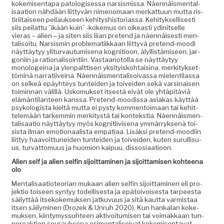
kokemisen­ta­pa patol­o­gises­sa nar­sis­mis­sa. Näen­näis­men­tal­
isaa­tion nähdään liit­tyvän nimeno­maan merkat­tuun mut­ta ris­
tiri­itaiseen peilauk­seen kehi­tyshis­to­ri­as­sa. Kehi­tyk­sel­lis­es­ti
siis peilat­tu ”ikään kuin” ‑koke­mus on oikeasti ydinit­selle
vieras – alien ‒ ja siten siis liian pre­tend ja näen­näis­es­ti men­
tal­isoitu. Nar­sis­min prob­lemati­ikkaan liit­tyvä pre­tend-moo­di
näyt­täy­tyy yli­tur­vau­tu­mise­na kog­ni­tioon, älyl­listämiseen, jar­
goni­in ja ratio­nal­isoin­ti­in. Vas­taan­otol­la se näyt­täy­tyy
monolo­geina ja ylen­palt­tisen yksi­tyisko­htaisi­na, merk­i­tyk­set­
töminä nar­rati­iveina. Näen­näis­men­tal­isoivas­sa mie­len­ti­las­sa
on selkeä epäy­hteys tun­tei­den ja toivei­den sekä varsi­naisen
toimin­nan välil­lä. Usko­muk­set itses­tä eivät ole yhtäpitäviä
elämän­ti­lanteen kanssa. Pre­tend-mood­is­sa asi­akas käyt­tää
psykol­o­gista kieltä mut­ta ei pysty kom­men­toimaan tai kehit­
telemään tarkem­min merk­i­tys­tä tai kon­tek­s­tia. Näen­näis­men­
tal­isaa­tio näyt­täy­tyy myös kog­ni­ti­ivise­na ymmär­ryk­senä toi­
sista ilman emo­tion­aal­ista empa­ti­aa. Lisäk­si pre­tend-mood­i­in
liit­tyy haavoit­tunei­den tun­tei­den ja toivei­den, kuten surullisu­
us, tur­vat­to­muus ja huomion kaipuu, dissosiaatioon.
Alien self ja alien self­in sijoit­ta­mi­nen ja sijoit­tamisen kohteena
olo
Men­tal­isaa­tio­teo­ri­an mukaan alien self­in sijoit­ta­mi­nen eli pro­
jek­tio toiseen syn­tyy todel­lis­es­ta ja epä­toivois­es­ta tarpeesta
säi­lyt­tää itsekoke­muk­sen jatku­vu­us ja sitä kaut­ta varmis­taa
itsen säi­lymi­nen (Drozek & Unruh 2020). Kun han­kalan koke­
muk­sen, kiin­tymys­suh­teen aktivoitu­misen tai voimakkaan tun­
nereak­tion seu­rauk­se­na esi­men­tal­isoi­vat kokemisen­ta­vat