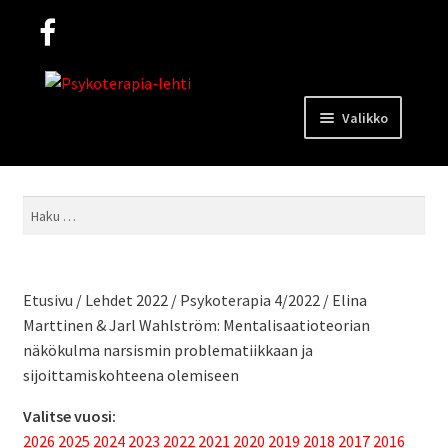
Siirry
Siirry
navigointiin
sisältöön
Valikko
Lehdet
Haku:
Mediakortti
Etusivu
/
Lehdet 2022
/
Psykoterapia 4/2022
/
Elina
Yhteystiedot
Marttinen & Jarl Wahlström: Mentalisaatioteorian
näkökulma narsismin problematiikkaan ja
sijoittamiskohteena olemiseen
Ohjeita kirjoittajille
Valitse vuosi:
2026
2025
2024
2023
2022
2021
2020
2019
2018
2017
2016