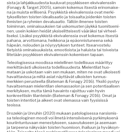
sista ja lah­jakku­ud­es­ta kuu­lu­vat psyykkiseen ekvi­valenssi­in
(Fon­agy & Tar­get 2005), samoin koke­mus itses­tä eri­no­maise­
na ja muista eril­lisenä. Psyykkistä ekvi­valenssia ovat merk­i­
tyk­sel­lis­ten tois­t­en ide­al­isaa­tio ja toisaal­ta joidenkin tois­t­en
ihmis­ten ja ryh­mien deval­u­aa­tio. Täl­löin ilme­nee tois­t­en
toimin­nan, omi­naisuuk­sien tai usko­musten jäykkä tuomit­sem­i­
nen, usein kok­ien hei­dät yksiselit­teis­es­ti vääräk­si tai virheel­
lisek­si. Lisäk­si psyykkistä ekvi­valenssia ovat koke­mus itses­tä
pahana, arvot­tomana, heikkona ja epäon­nis­tuneena sekä
häpeän, nolouden ja nöyryy­tyk­sen tun­teet. Itsear­vostelu
tiety­istä omi­naisuuk­sista, emootioista ja haluista tai toiveista
liitetään psyykkisen ekvi­valenssin kokemisen tapaan.
Tele­ol­o­gises­sa mood­is­sa mielelli­nen todel­lisu­us määrit­tyy
merkit­tävästi ulkois­es­ta todel­lisu­ud­es­ta. Mie­len­ti­lat huo­
mataan ja usko­taan vain sen mukaan, miten ne ovat ulkois­es­ti
havait­tavis­sa ja miltä asi­at näyt­tävät ulkois­t­en tun­nus­
merkkien perus­teel­la (Bate­man & Fon­agy 2016). Yksilö pystyy
havait­se­maan mie­len­ti­lan ole­mas­saolon ja sen poten­ti­aalisen
merk­i­tyk­sen, mut­ta tämä havain­to rajoit­tuu vain hyvin
konkreet­tisi­in tilanteisi­in (Bate­man & Fon­agy 2016). Omat ja
tois­t­en inten­tiot ja aikeet ovat ole­mas­sa vain fyy­si­sis­sä
teoissa.
Drozekin ja Unruhin (2020) mukaan patol­o­gises­sa nar­sis­mis­
sa tele­ologi­nen moo­di voi ilmetä inten­si­ivisenä pyrkimyk­senä
kouri­in­tun­tu­vaan men­estyk­seen, saavu­tuk­seen ja ase­maan
ja tarpeena näkyvään tois­t­en huomioon, ihailu­un ja hyväksyn­