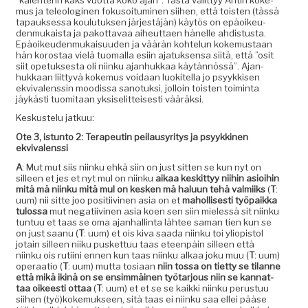
mus ja tele­ologi­nen foku­soi­tu­mi­nen siihen, että tois­t­en (tässä
tapauk­ses­sa koulu­tuk­sen jär­jestäjän) käytös on epäoikeu­
den­mukaista ja pakot­tavaa aiheut­taen hänelle ahdis­tus­ta.
Epäoikeu­den­mukaisu­u­den ja väärän kohtelun koke­mus­taan
hän korostaa vielä tuo­ma­l­la esi­in ajatuk­sen­sa siitä, että ”osit
siit opetuk­ses­ta oli niinku ajan­hukkaa käytän­nössä”. Ajan­
hukkaan liit­tyvä koke­mus voidaan luokitel­la jo psyykkisen
ekvi­valenssin mood­is­sa san­otuk­si, jol­loin tois­t­en toim­inta
jäykästi tuomi­taan yksiselit­teis­es­ti vääräksi.
Keskustelu jatkuu:
Ote 3, istun­to 2: Ter­apeutin peilausyri­tys ja psyykki­nen
ekvivalenssi
A
: Mut mut siis niinku ehkä siin on just sit­ten se kun nyt on
silleen et jes et nyt mul on niinku
aikaa keskit­tyy niihin asioi­hin
mitä mä niinku mitä mul on kesken mä halu­un tehä valmi­iks
(
T
:
uum) nii sitte joo posi­ti­ivi­nen asia on et
mahol­lis­es­ti työ­paik­ka
tulos­sa
mut negati­ivi­nen asia koen sen siin mielessä sit niinku
tun­tuu et taas se oma ajan­hallinta läh­tee saman tien kun se
on just saanu (
T
: uum) et ois kiva saa­da niinku toi yliopis­tol
jotain silleen niiku pus­ket­tuu taas eteen­päin silleen että
niinku ois ruti­i­ni ennen kun taas niinku alkaa joku muu (
T
: uum)
oper­aa­tio (
T
: uum) mut­ta tosi­aan
niin tossa on tiet­ty se tilanne
että mikä ikinä on se ensim­mäi­nen työ­tar­jous niin se kan­nat­
taa oikeesti ottaa
(
T
: uum) et et se se kaik­ki niinku perus­tuu
siihen (työ)kokemukseen, sitä taas ei niinku saa ellei pääse