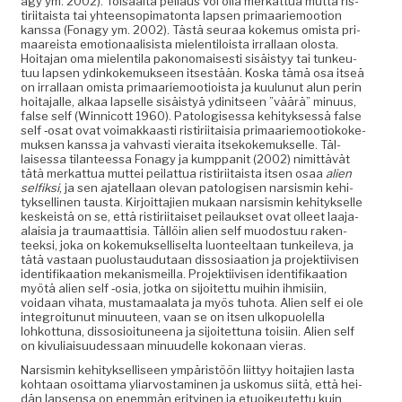
agy ym. 2002). Toisaal­ta peilaus voi olla merkat­tua mut­ta ris­
tiri­itaista tai yhteen­sopi­ma­ton­ta lapsen pri­maariemootion
kanssa (Fon­agy ym. 2002). Tästä seu­raa koke­mus omista pri­
maareista emo­tion­aal­i­sista mie­len­tiloista irral­laan olosta.
Hoita­jan oma mie­len­ti­la pakono­mais­es­ti sisäistyy tai tunkeu­
tuu lapsen ydinkoke­muk­seen itses­tään. Kos­ka tämä osa itseä
on irral­laan omista pri­maariemootioista ja kuu­lunut alun perin
hoita­jalle, alkaa lapselle sisäistyä ydinit­seen ”väärä” min­u­us,
false self (Win­ni­cott 1960). Patol­o­gises­sa kehi­tyk­sessä false
self ‑osat ovat voimakkaasti ris­tiri­itaisia pri­maariemootiokoke­
muk­sen kanssa ja vah­vasti vierai­ta itsekoke­muk­selle. Täl­
laises­sa tilanteessa Fon­agy ja kump­pan­it (2002) nimit­tävät
tätä merkat­tua mut­tei peilat­tua ris­tiri­itaista itsen osaa
alien
self­ik­si
, ja sen ajatel­laan ole­van patol­o­gisen nar­sis­min kehi­
tyk­selli­nen taus­ta. Kir­joit­ta­jien mukaan nar­sis­min kehi­tyk­selle
keskeistä on se, että ris­tiri­itaiset peilauk­set ovat olleet laa­ja-
alaisia ja trau­maat­tisia. Täl­löin alien self muo­dos­tuu rak­en­
teek­si, joka on koke­muk­sel­liselta luon­teeltaan tunkeil­e­va, ja
tätä vas­taan puo­lus­taudu­taan dis­sosi­aa­tion ja pro­jek­ti­ivisen
iden­ti­fikaa­tion mekanis­meil­la. Pro­jek­ti­ivisen iden­ti­fikaa­tion
myötä alien self ‑osia, jot­ka on sijoitet­tu mui­hin ihmisi­in,
voidaan viha­ta, mus­ta­maala­ta ja myös tuho­ta. Alien self ei ole
inte­groitunut min­u­u­teen, vaan se on itsen ulkop­uolel­la
lohkot­tuna, dis­so­sioituneena ja sijoitet­tuna toisi­in. Alien self
on kivu­li­aisu­udessaan min­u­udelle kokon­aan vieras.
Nar­sis­min kehi­tyk­sel­liseen ympäristöön liit­tyy hoita­jien las­ta
kohtaan osoit­ta­ma yliar­vost­a­mi­nen ja usko­mus siitä, että hei­
dän lapsen­sa on enem­män eri­tyi­nen ja etuoikeutet­tu kuin