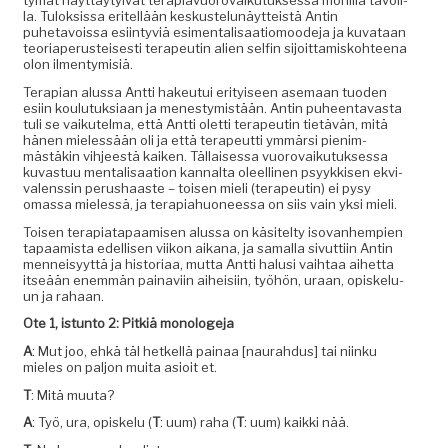
tymät näyt­täy­tyivät ter­api­avuorovaiku­tuk­ses­sa monil­la tavoil­
la. Tulok­sis­sa eritel­lään keskustelunäyt­teistä Antin
puhetavois­sa esi­in­tyviä esi­men­tal­isaa­tiomood­e­ja ja kuvataan
teo­ri­a­pe­rusteis­es­ti ter­apeutin alien self­in sijoit­tamisko­hteena
olon ilmentymisiä.
Ter­api­an alus­sa Antti hakeu­tui eri­tyiseen ase­maan tuo­den
esi­in koulu­tuk­si­aan ja men­estymistään. Antin puheen­tavas­ta
tuli se vaikutel­ma, että Antti olet­ti ter­apeutin tietävän, mitä
hänen mielessään oli ja että ter­apeut­ti ymmär­si pien­im­
mästäkin vih­jeestä kaiken. Täl­laises­sa vuorovaiku­tuk­ses­sa
kuvas­tuu men­tal­isaa­tion kannal­ta oleelli­nen psyykkisen ekvi­
valenssin perushaaste – toisen mieli (ter­apeutin) ei pysy
omas­sa mielessä, ja ter­api­ahuoneessa on siis vain yksi mieli.
Toisen ter­api­at­a­paamisen alus­sa on käsitel­ty iso­van­hempi­en
tapaamista edel­lisen viikon aikana, ja samal­la sivut­ti­in Antin
men­neisyyt­tä ja his­to­ri­aa, mut­ta Antti halusi vai­h­taa aihet­ta
itseään enem­män painavi­in aiheisi­in, työhön, uraan, opiskelu­
un ja rahaan.
Ote 1, istun­to 2: Pitk­iä monologeja
A
: Mut joo, ehkä täl het­kel­lä painaa [nau­rah­dus] tai niinku
mieles on paljon mui­ta asioit et.
T
: Mitä muuta?
A
: Työ, ura, opiskelu (
T
: uum) raha (
T
: uum) kaik­ki nää.