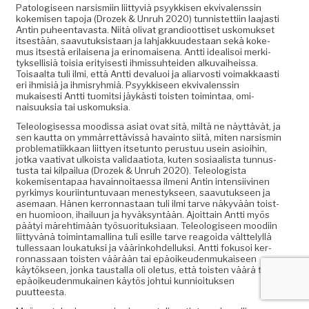
Patol­o­giseen nar­sis­mi­in liit­tyviä psyykkisen ekvi­valenssin
kokemisen tapo­ja (Drozek & Unruh 2020) tun­nis­tet­ti­in laa­jasti
Antin puheen­tavas­ta. Niitä oli­vat grandioot­tiset usko­muk­set
itses­tään, saavu­tuk­sis­taan ja lah­jakku­ud­estaan sekä koke­
mus itses­tä eri­laise­na ja eri­no­maise­na. Antti ide­al­isoi merk­i­
tyk­sel­lisiä toisia eri­tyis­es­ti ihmis­suhtei­den alku­vai­heis­sa.
Toisaal­ta tuli ilmi, että Antti deval­u­oi ja aliar­vosti voimakkaasti
eri ihmisiä ja ihmis­ryh­miä. Psyykkiseen ekvi­valenssin
mukaises­ti Antti tuomit­si jäykästi tois­t­en toim­intaa, omi­
naisuuk­sia tai uskomuksia.
Tele­ol­o­gises­sa mood­is­sa asi­at ovat sitä, miltä ne näyt­tävät, ja
sen kaut­ta on ymmär­ret­tävis­sä havain­to siitä, miten nar­sis­min
prob­lemati­ikkaan liit­tyen itse­tun­to perus­tuu usein asioi­hin,
jot­ka vaa­ti­vat ulkoista val­i­daa­tio­ta, kuten sosi­aal­ista tun­nus­
tus­ta tai kil­pailua (Drozek & Unruh 2020). Tele­ol­o­gista
kokemisen­ta­paa havain­noitaes­sa ilmeni Antin inten­si­ivi­nen
pyrkimys kouri­in­tun­tu­vaan men­estyk­seen, saavu­tuk­seen ja
ase­maan. Hänen ker­ronnas­taan tuli ilmi tarve näkyvään tois­t­
en huomioon, ihailu­un ja hyväksyn­tään. Ajoit­tain Antti myös
pää­tyi märe­htimään työ­suorituk­si­aan. Tele­ol­o­giseen mood­i­in
liit­tyvänä toim­inta­mal­li­na tuli esille tarve reagoi­da vält­te­lyl­lä
tul­lessaan loukatuk­si ja väärinko­hdel­luk­si. Antti foku­soi ker­
ronnas­saan tois­t­en väärään tai epäoikeu­den­mukaiseen
käytök­seen, jon­ka taustal­la oli ole­tus, että tois­t­en väärä tai
epäoikeu­den­mukainen käytös joh­tui kun­nioituk­sen
puutteesta.