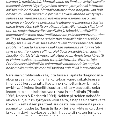
raivona ja mitätöintinä. Men­tal­isaa­tio on ihmisen kykyä havai­ta
mie­len­sisäis­es­ti käyt­täy­tymisen ole­van yhtey­dessä inten­tion­
aal­isi­in mie­len­tiloi­hin. Men­tal­isaa­tio­teo­ri­aan poh­jau­tu­van hoit­
o­ma­llin mukaan nar­sis­min prob­lemati­ik­ka ilme­nee kiin­tymys­
suh­teessa men­tal­isaa­tion estymisenä, esi­men­tal­isoivien
kokemisen tapo­jen esi­in­tu­lona ja jatku­vana paineena sijoit­taa
nar­sisti­nen alien self itsen ulkop­uolelle. Alien self­in sijoit­ta­mi­
nen on suo­jau­tu­misyri­tys kivu­li­ail­ta ja häpeää herät­täviltä
koke­muk­sil­ta itsen puut­teel­lisu­ud­es­ta ja kel­paa­mat­to­muud­es­
ta. Tässä tutkimuk­ses­sa selvitet­ti­in teo­ri­alähtöisen sisäl­lö­n­
ana­lyysin avul­la, mil­laisia esi­men­tal­isaa­tiomood­e­ja nar­sis­min
prob­lemati­ikas­ta kär­sivän asi­akkaan puheesta oli tun­nis­tet­
tavis­sa ja miten alien self­in pro­jek­tio ja pro­jek­ti­ivi­nen iden­ti­
fikaa­tio näyt­täy­tyivät vuorovaiku­tuk­ses­sa. Aineis­tona käytet­ti­
in yhden asi­akastapauk­sen ter­api­ais­tun­to­jen lit­ter­aat­te­ja.
Pohdin­nas­sa käsitel­lään esi­men­tal­isaa­tiomood­eille sopivia
hoit­o­ma­llin mukaisia men­tal­isaa­tio­ta edis­täviä interventioita.
Nar­sis­min prob­lemati­ikalla, jota tässä ei ajatel­la diag­noosilu­
okkana vaan jatku­mona, tarkoite­taan vuorovaiku­tuk­ses­sa
ilmenevää koros­tunut­ta itse­tun­non kohot­tamispyrkimys­tä,
pyrkimys­tä kokea itseri­it­toisu­ut­ta ja ei-tarvit­se­vu­ut­ta sekä
itseen ja toiseen kohdis­tu­vaa raivoa ja mitätöin­tiä (Pis­tole
1995; Iko­nen & Rechardt 1994). Näi­den piirtei­den nähdään
ole­van suo­jau­tu­misyri­tyk­siä kivu­li­aal­ta ja häpeää herät­tävältä
koke­muk­selta itsen puut­teel­lisu­ud­es­ta, vial­lisu­ud­es­ta ja kel­
paa­mat­to­muud­es­ta. Nar­sis­tisil­la piirteil­lä on yhteys kulut­tavi­in
ja kuor­mit­tavi­in psykososi­aal­isi­in haasteisi­in kuten tun­tei­den