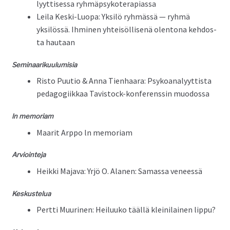
lyyt­tises­sa ryhmäpsykoterapiassa
Leila Kes­ki-Luopa: Yksilö ryh­mässä — ryh­mä
yksilössä. Ihmi­nen yhteisöl­lisenä olen­tona kehdos­
ta hautaan
Sem­i­naariku­u­lu­misia
Ris­to Puu­tio & Anna Tien­haara: Psyko­ana­lyyt­tista
ped­a­gogi­ikkaa Tavi­s­tock-kon­fer­enssin muodossa
ln memo­ri­am
Maar­it Arp­po ln memoriam
Arvioin­te­ja
Heik­ki Maja­va: Yrjö O. Ala­nen: Samas­sa veneessä
Keskustelua
Pert­ti Muuri­nen: Heiluuko tääl­lä kleini­lainen lippu?