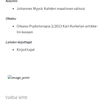
Kolum­ni
Johannes Myyrä: Kah­den maail­man välissä
Oikaisu
Oikaisu Psykoter­apia 2/2013 Kari Kurke­lan artikke­
lin kuvaan
Lehden kir­joit­ta­jat
Kir­joit­ta­jat
Valitse lehti: