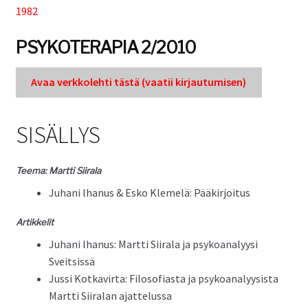
1982
Tuki
PSYKOTERAPIA 2/2010
Tilaa lehti
Avaa verkkole­hti tästä (vaatii kir­jau­tu­misen)
Sisällysluettelot
SISÄLLYS
Kirjaudu sisään
Teema: Mart­ti Siirala
Juhani lhanus & Esko Klemelä: Pääkirjoitus
Artikke­lit
Juhani lhanus: Mart­ti Siirala ja psyko­ana­lyysi
Sveitsissä
Jus­si Kotkavir­ta: Filosofi­as­ta ja psyko­ana­ly­y­sista
Mart­ti Siiralan ajattelussa