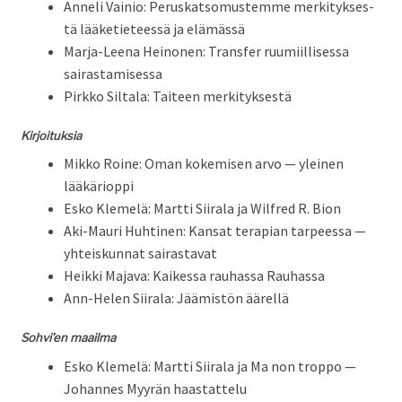
Anneli Vainio: Peruskat­so­mustemme merk­i­tyk­ses­
tä lääketi­eteessä ja elämässä
Mar­ja-Leena Heinonen: Trans­fer ruumi­il­lises­sa
sairastamisessa
Pirkko Sil­ta­la: Taiteen merkityksestä
Kir­joituk­sia
Mikko Roine: Oman kokemisen arvo — yleinen
lääkärioppi
Esko Klemelä: Mart­ti Siirala ja Wil­fred R. Bion
Aki-Mau­ri Huhti­nen: Kansat ter­api­an tarpeessa —
yhteiskun­nat sairastavat
Heik­ki Maja­va: Kaikessa rauhas­sa Rauhassa
Ann-Helen Siirala: Jäämistön äärellä
Sohvi’en maail­ma
Esko Klemelä: Mart­ti Siirala ja Ma non trop­po —
Johannes Myyrän haastattelu