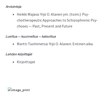
Arvioin­te­ja
Heik­ki Maja­va: Yrjö O. Ala­nen ym. (toim.): Psy­
chother­a­peu­tic Approach­es to Schiz­o­phrenic Psy­
choses — Past, Present and Future
Luet­tua — kuun­nel­tua — katsottua
Mart­ti Tuo­himet­sä: Yrjö O. Ala­nen: Enti­nen aika
Lehden kir­joit­ta­jat
Kir­joit­ta­jat