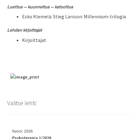
Luet­tua — kuun­nel­tua — katsottua
Esko Klemelä: Stieg Lars­son: Millennium-trilogia
Lehden kir­joit­ta­jat
Kir­joit­ta­jat
Valitse lehti:
Vuosi: 2026
Psykoterapia 1/2026