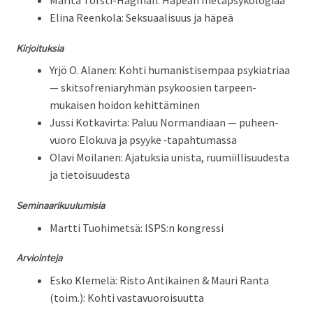
Mari­ta Torsti-Hag­man: Häpeän metapsykologiaa
Eli­na Reenko­la: Sek­suaal­isu­us ja häpeä
Kir­joituk­sia
Yrjö O. Ala­nen: Kohti human­is­tisem­paa psyki­a­tri­aa
— skit­sofre­niaryh­män psykoosien tarpeen­
mukaisen hoidon kehittäminen
Jus­si Kotkavir­ta: Paluu Nor­man­di­aan — puheen­
vuoro Eloku­va ja psyyke ‑tapah­tu­mas­sa
Olavi Moila­nen: Ajatuk­sia unista, ruumi­il­lisu­ud­es­ta
ja tietoisuudesta
Sem­i­naariku­u­lu­misia
Mart­ti Tuo­himet­sä: ISPS:n kongressi
Arvioin­te­ja
Esko Klemelä: Ris­to Antikainen & Mau­ri Ranta
(toim.): Kohti vastavuoroisuutta