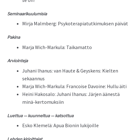
se on?
Sem­i­naariku­u­lu­misia
Mir­ja Malm­berg: Psykoter­apiatutkimuk­sen päivät
Pak­i­na
Mar­ja Wich-Marku­la: Taikamatto
Arvioin­te­ja
Juhani lhanus: van Haute & Geyskens: Kiel­ten
sekaannus
Mar­ja Wich-Marku­la: Fran­coise Davoine: Hul­lu äiti
Hei­ni Hakos­a­lo: Juhani lhanus: Jär­jen äänestä
minä-kertomuksiin
Luet­tua — kuun­nel­tua — katsottua
Esko Klemelä: Apua Bion­in lukijoille
Lehden kir­joit­ta­jat