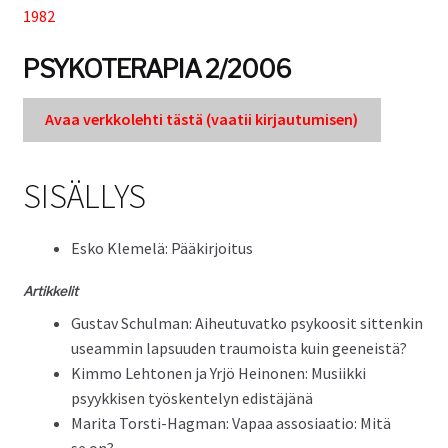
1982
Tuki
PSYKOTERAPIA 2/2006
Tilaa lehti
Avaa verkkole­hti tästä (vaatii kir­jau­tu­misen)
Sisällysluettelot
SISÄLLYS
Kirjaudu sisään
Esko Klemelä: Pääkirjoitus
Artikke­lit
Gus­tav Schul­man: Aiheutu­vatko psykoosit sit­tenkin
use­am­min lap­su­u­den trau­moista kuin geeneistä?
Kim­mo Lehto­nen ja Yrjö Heinonen: Musi­ik­ki
psyykkisen työsken­te­lyn edistäjänä
Mari­ta Torsti-Hag­man: Vapaa assosi­aa­tio: Mitä