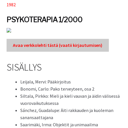
1982
Tuki
PSYKOTERAPIA 1/2000
Tilaa lehti
Avaa verkkole­hti tästä (vaatii kir­jau­tu­misen)
Sisällysluettelot
SISÄLLYS
Kirjaudu sisään
Lei­jala, Mervi: Pääkirjoitus
Bono­mi, Car­lo: Pako ter­vey­teen, osa 2
Sil­ta­la, Pirkko: Mieli ja kieli vau­van ja äidin välisessä
vuorovaikutuksessa
Sánchez, Guadalupe: Äiti rakkau­den ja kuole­man
sanansaattajana
Saarimä­ki, Irma: Objek­tit ja unimaailma