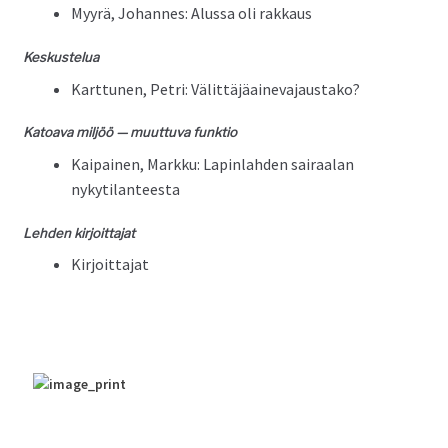
Myyrä, Johannes: Alus­sa oli rakkaus
Keskustelua
Kart­tunen, Petri: Välittäjäainevajaustako?
Katoa­va miljöö — muut­tu­va funktio
Kaipainen, Markku: Lapin­lah­den sairaalan
nykytilanteesta
Lehden kir­joit­ta­jat
Kir­joit­ta­jat