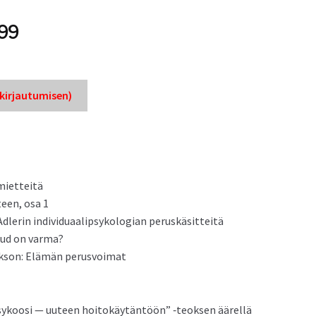
99
ir­jau­tu­misen)
mietteitä
teen, osa 1
lerin indi­vid­u­aalip­sykolo­gian peruskäsitteitä
reud on varma?
rik­son: Elämän perusvoimat
“Psykoosi — uuteen hoitokäytän­töön” ‑teok­sen äärellä