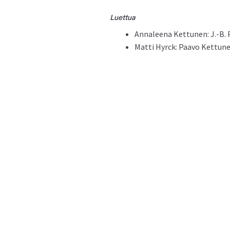
Luet­tua
Annaleena Ket­tunen: J.-B. P
Mat­ti Hyr­ck: Paa­vo Ket­tun