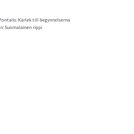
on­tal­is: Kär­lek till begynnelserna
en: Suo­ma­lainen rippi