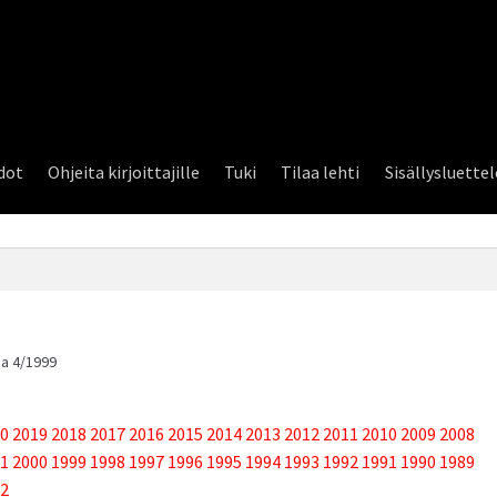
dot
Ohjeita kirjoittajille
Tuki
Tilaa lehti
Sisällysluette
a 4/1999
0
2019
2018
2017
2016
2015
2014
2013
2012
2011
2010
2009
2008
1
2000
1999
1998
1997
1996
1995
1994
1993
1992
1991
1990
1989
2