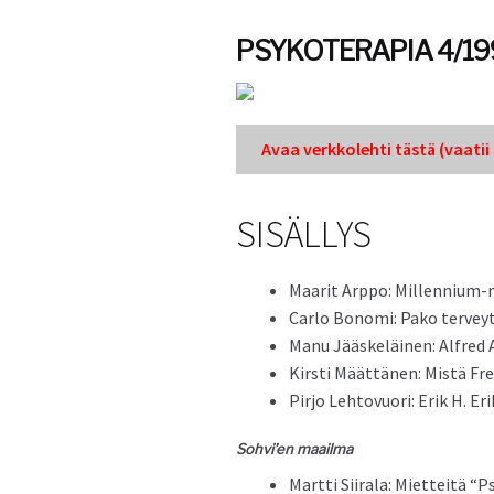
PSYKOTERAPIA 4/19
Avaa verkkole­hti tästä (vaatii k
SISÄLLYS
Maar­it Arp­po: Millennium-
Car­lo Bono­mi: Pako ter­vey­
Manu Jääskeläi­nen: Alfred Ad
Kirsti Määt­tä­nen: Mis­tä F
Pir­jo Lehtovuori: Erik H. E
Sohvi’en maail­ma
Mart­ti Siirala: Miet­teitä 