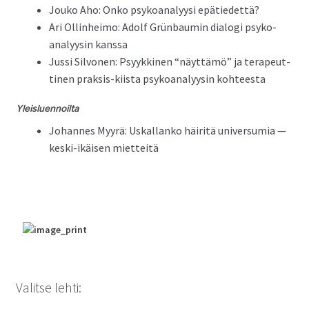
Jouko Aho: Onko psyko­ana­lyysi epätiedettä?
Ari Ollinheimo: Adolf Grün­bau­min dialo­gi psyko­
ana­lyysin kanssa
Jus­si Sil­vo­nen: Psyykki­nen “näyt­tämö” ja ter­apeut­
ti­nen prak­sis-kiista psyko­ana­lyysin kohteesta
Yleis­luen­noil­ta
Johannes Myyrä: Uskallanko häir­itä uni­ver­sum­ia —
kes­ki-ikäisen mietteitä
Valitse lehti: