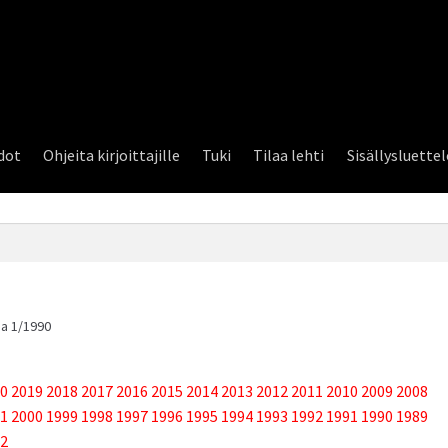
dot
Ohjeita kirjoittajille
Tuki
Tilaa lehti
Sisällysluette
a 1/1990
0
2019
2018
2017
2016
2015
2014
2013
2012
2011
2010
2009
2008
1
2000
1999
1998
1997
1996
1995
1994
1993
1992
1991
1990
1989
2