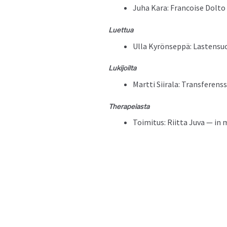
Juha Kara: Fran­coise Dolto
Luet­tua
Ulla Kyrönsep­pä: Las­ten­su
Luk­i­joil­ta
Mart­ti Siirala: Trans­fer­en
Ther­a­peias­ta
Toim­i­tus: Riit­ta Juva — 