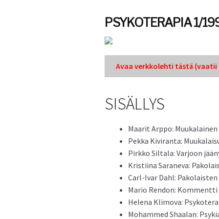
PSYKOTERAPIA 1/19
Avaa verkkole­hti tästä (vaatii k
SISÄLLYS
Maar­it Arp­po: Muukalainen m
Pekka Kivi­ran­ta: Muukalaisu
Pirkko Sil­ta­la: Var­joon jä
Kris­ti­ina Sarane­va: Pako­
Carl-Ivar Dahl: Pako­lais­te
Mario Ren­don: Kom­ment­ti
Hele­na Klimo­va: Psykoter­a
Mohammed Shaalan: Psyki­a­