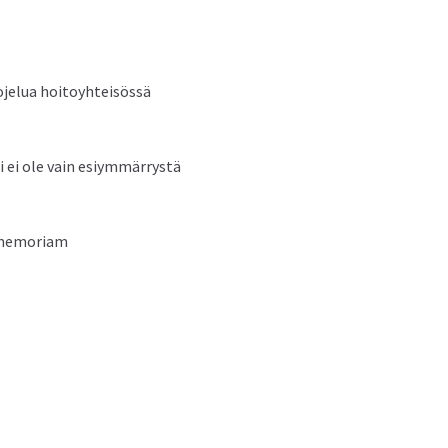
o­jelua hoitoyhteisössä
ssi ei ole vain esiymmärrystä
in memoriam