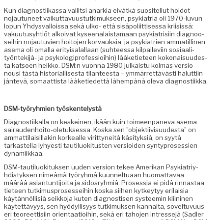
Kun diag­nos­ti­ikas­sa val­lit­si anarkia eivätkä suositel­lut hoidot
nojau­tuneet vaikut­tavu­us­tutkimuk­seen, psyki­a­tria oli 1970-luvun
lop­un Yhdys­val­lois­sa sekä ulko- että sisäpoli­it­tises­sa kri­i­sis­sä:
vaku­u­tusy­htiöt alkoi­vat kyseenalais­ta­maan psyki­a­trisi­in diag­noo­
sei­hin nojau­tu­vien hoito­jen kor­vauk­sia, ja psyki­a­trien ammatill­i­nen
ase­ma oli oma­l­la eri­ty­isalal­laan (suh­teessa kil­paile­vi­in sosi­aal­i­
työn­tek­i­jä- ja psykologipro­fes­sioi­hin) lääketi­eteen kokon­aisu­ud­es­
ta kat­soen heikko. DSM:n vuon­na 1980 julka­istu kol­mas ver­sio
nousi tästä his­to­ri­al­lis­es­ta tilanteesta – ymmär­ret­tävästi halut­ti­in
jän­tevä, somaat­tista lääketiedet­tä lähempänä ole­va diagnostiikka.
DSM-työryh­mien työskentelystä
Diag­nos­ti­ikalla on keskeinen, ikään kuin toimeen­pane­va ase­ma
sairau­den­hoito-ole­tuk­ses­sa. Kos­ka sen ”objek­ti­ivi­su­ud­es­ta” on
ammat­ti­laisil­lakin korkealle virit­tyneitä käsi­tyk­siä, on syytä
tarkastel­la lyhyesti tau­tilu­ok­i­tusten ver­sioiden syn­typros­essien
dynamiikkaa.
DSM-tau­tilu­ok­i­tuk­sen uuden ver­sion tekee Amerikan Psyki­a­triy­
hdis­tyk­sen nimeämä työryh­mä kuun­nel­tuaan huo­mat­tavaa
määrää asiantun­ti­joi­ta ja sidos­ryh­miä. Pros­es­sia ei pidä rin­nas­taa
tieteen tutkimus­pros­es­sei­hin kos­ka siihen kytkey­tyy eri­laisia
käytän­nöl­lisiä seikko­ja kuten diag­nos­tisen sys­teemin kli­ini­nen
käytet­tävyys, sen hyödyl­lisyys tutkimuk­sen kannal­ta, sovel­tuvu­us
eri teo­reet­tisi­in ori­en­taa­tioi­hin, sekä eri taho­jen intresse­jä (Sadler