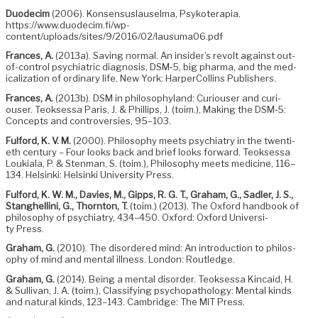
Duodec­im
(2006). Kon­sen­sus­lausel­ma, Psykoter­apia.
https://www.duodecim.fi/wp-
content/uploads/sites/9/2016/02/lausuma06.pdf
Frances, A.
(2013a). Sav­ing nor­mal. An insider’s revolt against out-
of-con­trol psy­chi­atric diag­no­sis, DSM‑5, big phar­ma, and the med­
ical­iza­tion of ordi­nary life. New York: Harper­Collins Publishers.
Frances, A.
(2013b). DSM in phi­los­o­phy­land: Curi­ouser and curi­
ouser. Teok­ses­sa Paris, J. & Phillips, J. (toim.), Mak­ing the DSM‑5:
Con­cepts and con­tro­ver­sies, 95–103.
Ful­ford, K. V. M.
(2000). Phi­los­o­phy meets psy­chi­a­try in the twen­ti­
eth cen­tu­ry – Four looks back and brief looks for­ward. Teok­ses­sa
Loukiala, P. & Sten­man, S. (toim.), Phi­los­o­phy meets med­i­cine, 116–
134. Helsin­ki: Helsin­ki Uni­ver­si­ty Press.
Ful­ford, K. W. M., Davies, M., Gipps, R. G. T., Gra­ham, G., Sadler, J. S.,
Stanghelli­ni, G., Thorn­ton, T.
(toim.) (2013). The Oxford hand­book of
phi­los­o­phy of psy­chi­a­try, 434–450. Oxford: Oxford Uni­ver­si­
ty Press.
Gra­ham, G.
(2010). The dis­or­dered mind: An intro­duc­tion to phi­los­
o­phy of mind and men­tal ill­ness. Lon­don: Routledge.
Gra­ham, G.
(2014). Being a men­tal dis­or­der. Teok­ses­sa Kin­caid, H.
& Sul­li­van, J. A. (toim.), Clas­si­fy­ing psy­chopathol­o­gy: Men­tal kinds
and nat­ur­al kinds, 123–143. Cam­bridge: The MIT Press.