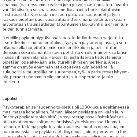
saamme (halutes­samme vaik­ka joka päivä) lukea ihmis­ten ”avau­tu­
van” lehdis­sä ja sosi­aalises­sa medi­as­sa mitä henkilöko­htaisim­
mista asioista. Kun sodan mieleen palaa­vat kauheudet ja työn
raskaus pidet­ti­in puoli vuo­sisa­taa sit­ten omana tiet­ona, nykyään
arvoste­taan trau­maat­tis­ten tapah­tu­mien läpikäyn­tiä ja omien tun­
tei­den tunnistamista.
Freudille psyko­ana­lyyt­tisessä lab­o­ra­to­ri­oti­lanteessa har­joitet­tu
itsere­flek­tio oli hoit­o­menetelmä. Nykyään psykoter­api­as­sa ja sen
ulkop­uolel­la har­joitet­tu omien mie­len­li­ikkei­den ja toim­inta­ten­
denssien sekä elämän­ti­lanteen pohd­in­ta on olen­nainen osa län­si­
maisen ihmisen elämää. Paikoin täl­laista itsen­sä tiedostamista
pide­tään jopa älykkään ja kult­turellin ihmisen merkkinä. Arjes­
samme on myös enem­män reflek­toitavaa kuin edeltäneil­lä
sukupolvil­la: muut­toli­ike on suurem­paa, työ- ja parisuh­teet lyhyem­
piä, per­heet use­am­min niin san­ot­tu­ja uusiop­er­heitä, ja niin
edelleen.
Lopuk­si
Psykoter­api­an sairau­den­hoito-ole­tus oli 1980-lukua edeltäneessä
maail­mas­sa kohdalli­nen. Tämän jäl­keen psyki­a­tria on ikään kuin
”men­nyt psykoter­api­an alta”, ja psykoter­api­as­sa käsiteltävät asi­
atkin ovat nor­mal­isoituneet län­ti­sis­sä yhteiskun­nis­sa. Huo­mat­
takoon, että tämä psykoter­api­aa koske­va muu­tos on osa laa­jem­
paa pros­es­sia – ne psyki­a­triset diag­noosit, joiden perus­teel­la tue­
taan psykoter­api­aa ja ohjaudu­taan psykososi­aal­i­sis­ten hoito- ja