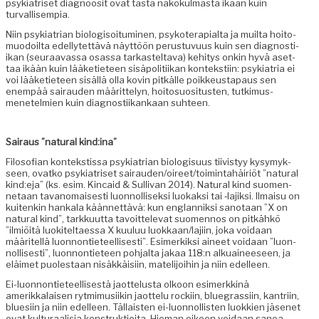
psyki­a­triset diag­noosit ovat tästä näkökul­mas­ta ikään kuin
turvallisempia.
Niin psyki­a­tri­an biol­o­gisoi­tu­mi­nen, psykoter­api­al­ta ja muil­ta hoit­o­
muodoil­ta edel­lytet­tävä näyt­töön perus­tu­vu­us kuin sen diag­nos­ti­
ikan (seu­raavas­sa osas­sa tarkastelta­va) kehi­tys onkin hyvä aset­
taa ikään kuin lääketi­eteen sisäpoli­ti­ikan kon­tek­sti­in: psyki­a­tria ei
voi lääketi­eteen sisäl­lä olla kovin pitkälle poikkeustapaus sen
enem­pää sairau­den määrit­te­lyn, hoito­su­osi­tusten, tutkimus­
menetelmien kuin diag­nos­ti­ikankaan suhteen.
Sairaus ”nat­ur­al kind:ina”
Filosofi­an kon­tek­stis­sa psyki­a­tri­an biol­o­gisu­us tiivistyy kysymyk­
seen, ovatko psyki­a­triset sairauden/oireet/toimintahäiriöt ”nat­ur­al
kind:eja” (ks. esim. Kin­caid & Sul­li­van 2014). Nat­ur­al kind suomen­
netaan tavanomais­es­ti luon­nol­lisek­si luokak­si tai ‑lajik­si. Ilmaisu on
kuitenkin han­kala kään­net­tävä: kun englan­niksi san­o­taan ”X on
nat­ur­al kind”, tarkku­ut­ta tavoit­tel­e­vat suomen­nos on pitkähkö
”ilmiöitä luokiteltaes­sa X kuu­luu luokkaan/lajiin, joka voidaan
määritel­lä luon­non­ti­eteel­lis­es­ti”. Esimerkik­si aineet voidaan ”luon­
nol­lis­es­ti”, luon­non­ti­eteen poh­jal­ta jakaa 118:n alkuaineeseen, ja
eläimet puolestaan nisäkkäisi­in, matelijoi­hin ja niin edelleen.
Ei-luon­non­ti­eteel­lis­es­tä jaot­telus­ta olkoon esimerkkinä
amerikkalaisen ryt­mimusi­ikin jaot­telu rocki­in, blue­gras­si­in, kantri­in,
blue­si­in ja niin edelleen. Täl­lais­ten ei-luon­nol­lis­ten luokkien jäsenet
ovat kul­tur­aal­isia kon­struk­tioi­ta. Hie­man oikoen voidaan sanoa