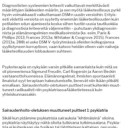
Diag­nos­tis­ten sys­teemien kri­teer­it vaikut­ta­vat merkit­tävästi
määrät­ty­jen lääkkei­den määri­in, ja sen myötä lääke­te­ol­lisu­us pyrkii
hyvin voimakkaasti vaikut­ta­maan DSM:n uusi­in ver­sioi­hin. Eri­tyis­
es­ti viidet­tä ver­sio­ta on syytet­ty enem­män lääke­te­ol­lisu­u­den kuin
poti­laiden edun ajamis­es­ta kos­ka siihen tuoti­in uusia tau­tilu­okkia
ja diag­nos­tisia kri­teere­itä väl­jen­net­ti­in – puhutaan ylidi­ag­nosoin­
nista ja elämänon­gelmien medikalisoin­nista (ks. esim. Paris &
Phillips 2013; Frances 2013a; Whitak­er & Cos­grove 2015). Frances
(2013a, 288) ei usko DSM V ‑työryh­mässä ollei­den kol­le­go­jen­sa
syyl­listyneen kor­rup­tioon, vaan kat­soo hei­dän olleen vain nai­ive­ja
lääke­te­ol­lisu­u­den lob­bauk­sen suhteen.
Psykoter­apia on nykyään varsin pitkälle saman­laista kuin mitä se
oli pio­nee­rien­sa Sig­mund Freudin, Carl Rogersin ja Aaron Beckin
vas­taan­ot­to­huoneis­sa. Elämänon­gel­mat, ihmis­ten spon­taanisti
ilmais­tut syyt ter­api­aan hakeu­tu­miselle, lienevät niin ikään pitkälti
ennal­laan.
Sairau­den­hoito-ole­tuk­sen puit­teet
ovat kuitenkin muut­
tuneet radikaal­isti niin psykiatriassa/lääketieteessä kuin
yhteiskunnassakin.
Sairau­den­hoito-ole­tuk­sen muut­tuneet puit­teet 1: psykiatria
Sikäli kun pidämme psyki­a­trisia sairauk­sia ”kih­timäis­inä” olioina,
psyki­a­tria näyt­täy­tyy näitä olioi­ta tutki­vana tutkimusalana. Psyki­a­
tria ei kuitenkaan ole fysi­ikan tai tähti­ti­eteen kaltainen, peru­sole­