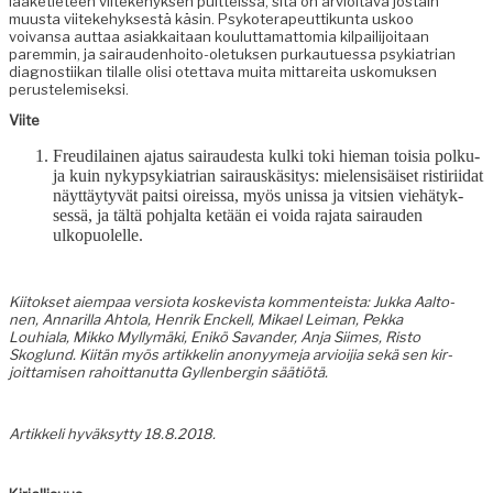
lääketi­eteen viiteke­hyk­sen puit­teis­sa, sitä on arvioita­va jostain
muus­ta viiteke­hyk­ses­tä käsin. Psykoter­apeut­tikun­ta uskoo
voivansa aut­taa asi­akkaitaan koulut­ta­mat­to­mia kil­pail­i­joitaan
parem­min, ja sairau­den­hoito-ole­tuk­sen purkautues­sa psyki­a­tri­an
diag­nos­ti­ikan tilalle olisi otet­ta­va mui­ta mittare­i­ta usko­muk­sen
perustelemiseksi.
Viite
Freudi­lainen aja­tus sairaud­es­ta kul­ki toki hie­man toisia polku­
ja kuin nykyp­syki­a­tri­an sairauskäsi­tys: mie­len­sisäiset ris­tiri­idat
näyt­täy­tyvät pait­si oireis­sa, myös unis­sa ja vit­sien viehä­tyk­
sessä, ja tältä poh­jal­ta ketään ei voi­da raja­ta sairau­den
ulkopuolelle.
Kiitok­set aiem­paa ver­sio­ta koske­vista kom­menteista: Juk­ka Aal­to­
nen, Annar­il­la Ahto­la, Hen­rik Enck­ell, Mikael Leiman, Pekka
Louhiala, Mikko Myl­lymä­ki, Enikö Savan­der, Anja Siimes, Ris­to
Skoglund. Kiitän myös artikke­lin anonyyme­ja arvioi­jia sekä sen kir­
joit­tamisen rahoit­tanut­ta Gyl­len­ber­gin säätiötä.
Artikke­li hyväksyt­ty 18.8.2018.