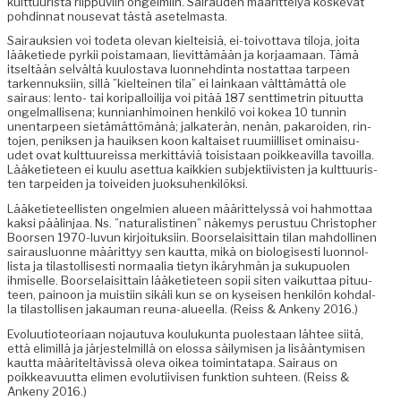
kult­tuurista riip­pu­vi­in ongelmi­in. Sairau­den määrit­te­lyä koske­vat
pohdin­nat nou­se­vat tästä asetelmasta.
Sairauk­sien voi tode­ta ole­van kiel­teisiä, ei-toiv­ot­ta­va tilo­ja, joi­ta
lääketiede pyrkii pois­ta­maan, lievit­tämään ja kor­jaa­maan. Tämä
itseltään selvältä kuu­losta­va luon­nehd­in­ta nos­tat­taa tarpeen
tarken­nuk­si­in, sil­lä ”kiel­teinen tila” ei lainkaan vält­tämät­tä ole
sairaus: lento- tai kori­pal­loil­i­ja voi pitää 187 sent­timetrin pitu­ut­ta
ongel­mallise­na; kun­ni­an­hi­moinen henkilö voi kokea 10 tun­nin
unen­tarpeen sietämät­tömänä; jalkaterän, nenän, pakaroiden, rin­
to­jen, peniksen ja hauik­sen koon kaltaiset ruumi­il­liset omi­naisu­
udet ovat kult­tuureis­sa merkit­täviä toi­sis­taan poikkeav­il­la tavoil­la.
Lääketi­eteen ei kuu­lu aset­tua kaikkien sub­jek­ti­ivis­ten ja kult­tuuris­
ten tarpei­den ja toivei­den juoksuhenkilöksi.
Lääketi­eteel­lis­ten ongelmien alueen määrit­telyssä voi hah­mot­taa
kak­si päälin­jaa. Ns. ”nat­u­ral­isti­nen” näke­mys perus­tuu Christo­pher
Boors­en 1970-luvun kir­joituk­si­in. Boorse­laisit­tain tilan mah­dolli­nen
sairaus­lu­onne määrit­tyy sen kaut­ta, mikä on biol­o­gis­es­ti luon­nol­
lista ja tilas­tol­lis­es­ti nor­maalia tietyn ikäryh­män ja sukupuolen
ihmiselle. Boorse­laisit­tain lääketi­eteen sopii siten vaikut­taa pitu­u­
teen, pain­oon ja muis­ti­in sikäli kun se on kyseisen henkilön kohdal­
la tilas­tol­lisen jakau­man reuna-alueel­la. (Reiss & Anke­ny 2016.)
Evoluu­tio­teo­ri­aan nojau­tu­va koulukun­ta puolestaan läh­tee siitä,
että elimil­lä ja jär­jestelmil­lä on elos­sa säi­lymisen ja lisään­tymisen
kaut­ta määriteltävis­sä ole­va oikea toim­intat­a­pa. Sairaus on
poikkeavu­ut­ta eli­men evo­lu­ti­ivisen funk­tion suh­teen. (Reiss &
Anke­ny 2016.)