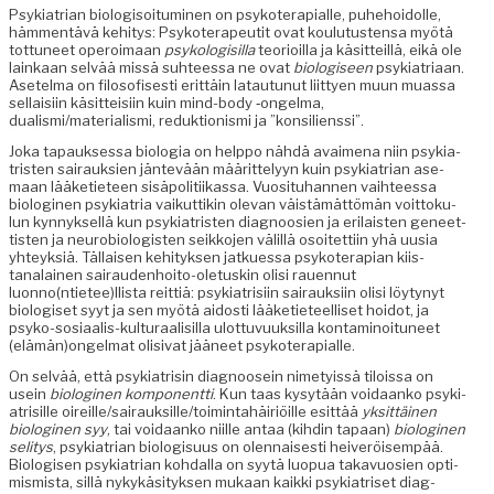
Psyki­a­tri­an biol­o­gisoi­tu­mi­nen on psykoter­api­alle, puhe­hoidolle,
häm­men­tävä kehi­tys: Psykoter­apeu­tit ovat koulu­tusten­sa myötä
tot­tuneet oper­oimaan
psykol­o­gisil­la
teo­ri­oil­la ja käsit­teil­lä, eikä ole
lainkaan selvää mis­sä suh­teessa ne ovat
biol­o­giseen
psyki­a­tri­aan.
Asetel­ma on filosofis­es­ti erit­täin latau­tunut liit­tyen muun muas­sa
sel­l­aisi­in käsit­teisi­in kuin mind-body ‑ongel­ma,
dualismi/materialismi, reduk­tion­is­mi ja ”kon­silienssi”.
Joka tapauk­ses­sa biolo­gia on help­po nähdä avaime­na niin psyki­a­
tris­ten sairauk­sien jän­tevään määrit­te­lyyn kuin psyki­a­tri­an ase­
maan lääketi­eteen sisäpoli­ti­ikas­sa. Vuosi­tuhan­nen vai­h­teessa
biologi­nen psyki­a­tria vaikut­tikin ole­van väistämät­tömän voit­toku­
lun kyn­nyk­sel­lä kun psyki­a­tris­ten diag­noosien ja eri­lais­ten geneet­
tis­ten ja neu­ro­bi­ol­o­gis­ten seikko­jen välil­lä osoitet­ti­in yhä uusia
yhteyk­siä. Täl­laisen kehi­tyk­sen jatkues­sa psykoter­api­an kiis­
tanalainen sairau­den­hoito-ole­tuskin olisi rauen­nut
luonno(ntietee)llista reit­tiä: psyki­a­trisi­in sairauk­si­in olisi löy­tynyt
biol­o­giset syyt ja sen myötä aidosti lääketi­eteel­liset hoidot, ja
psyko-sosi­aalis-kul­tur­aal­isil­la ulot­tuvuuk­sil­la kon­t­a­minoituneet
(elämän)ongelmat oli­si­vat jääneet psykoterapialle.
On selvää, että psyki­a­trisin diag­noo­sein nime­tyis­sä tilois­sa on
usein
biologi­nen kom­po­nent­ti
. Kun taas kysytään voidaanko psyki­
a­trisille oireille/sairauksille/toimintahäiriöille esit­tää
yksit­täi­nen
biologi­nen syy
, tai voidaanko niille antaa (kihdin tapaan)
biologi­nen
seli­tys
, psyki­a­tri­an biol­o­gisu­us on olen­nais­es­ti heiveröisem­pää.
Biol­o­gisen psyki­a­tri­an kohdal­la on syytä luop­ua takavu­osien opti­
mis­mista, sil­lä nykykäsi­tyk­sen mukaan kaik­ki psyki­a­triset diag­