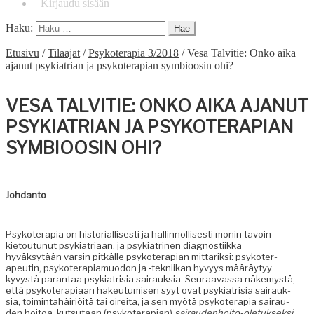
Kirjaudu sisään
Haku:
Etusivu
/
Tilaajat
/
Psykoterapia 3/2018
/
Vesa Talvitie: Onko aika
ajanut psykiatrian ja psykoterapian symbioosin ohi?
VESA TALVITIE: ONKO AIKA AJANUT
PSYKIATRIAN JA PSYKOTERAPIAN
SYMBIOOSIN OHI?
Johdan­to
Psykoter­apia on his­to­ri­al­lis­es­ti ja hallinnol­lis­es­ti monin tavoin
kietoutunut psyki­a­tri­aan, ja psyki­a­tri­nen diag­nos­ti­ik­ka
hyväksytään varsin pitkälle psykoter­api­an mit­tarik­si: psykoter­
apeutin, psykoter­api­a­muodon ja ‑tekni­ikan hyvyys määräy­tyy
kyvys­tä paran­taa psyki­a­trisia sairauk­sia. Seu­raavas­sa näke­mys­tä,
että psykoter­api­aan hakeu­tu­misen syyt ovat psyki­a­trisia sairauk­
sia, toim­intahäir­iöitä tai oire­i­ta, ja sen myötä psykoter­apia sairau­
den hoitoa, kut­su­taan (psykoter­api­an)
sairau­den­hoito-ole­tuk­sek­si
.