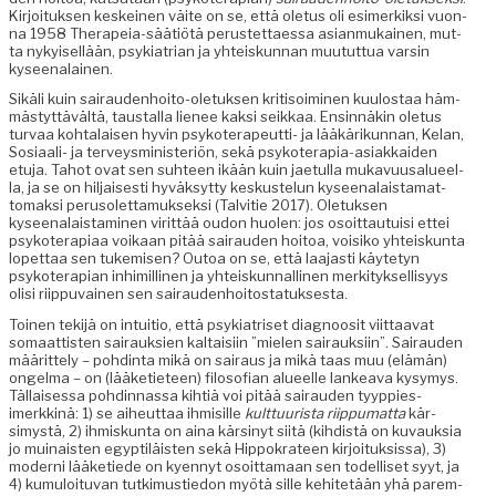
Kir­joituk­sen keskeinen väite on se, että ole­tus oli esimerkik­si vuon­
na 1958 Ther­a­peia-säätiötä perustet­taes­sa asian­mukainen, mut­
ta nykyisel­lään, psyki­a­tri­an ja yhteiskun­nan muu­tut­tua varsin
kyseenalainen.
Sikäli kuin sairau­den­hoito-ole­tuk­sen kri­ti­soimi­nen kuu­lostaa häm­
mästyt­tävältä, taustal­la lie­nee kak­si seikkaa. Ensin­näkin ole­tus
tur­vaa kohta­laisen hyvin psykoter­apeut­ti- ja lääkärikun­nan, Kelan,
Sosi­aali- ja ter­veysmin­is­ter­iön, sekä psykoter­apia-asi­akkaiden
etu­ja. Tahot ovat sen suh­teen ikään kuin jae­tul­la mukavu­usalueel­
la, ja se on hil­jais­es­ti hyväksyt­ty keskustelun kyseenalais­ta­mat­
tomak­si peru­so­let­ta­muk­sek­si (Talvi­tie 2017). Ole­tuk­sen
kyseenalais­t­a­mi­nen virit­tää oudon huolen: jos osoit­tau­tu­isi ettei
psykoter­api­aa voikaan pitää sairau­den hoitoa, voisiko yhteiskun­ta
lopet­taa sen tukemisen? Outoa on se, että laa­jasti käyte­tyn
psykoter­api­an inhimilli­nen ja yhteiskun­nalli­nen merk­i­tyk­sel­lisyys
olisi riip­pu­vainen sen sairaudenhoitostatuksesta.
Toinen tek­i­jä on intu­itio, että psyki­a­triset diag­noosit viit­taa­vat
somaat­tis­ten sairauk­sien kaltaisi­in ”mie­len sairauk­si­in”. Sairau­den
määrit­te­ly – pohd­in­ta mikä on sairaus ja mikä taas muu (elämän)
ongel­ma – on (lääketi­eteen) filosofi­an alueelle lankea­va kysymys.
Täl­laises­sa pohdin­nas­sa kihtiä voi pitää sairau­den tyyp­pies­
imerkkinä: 1) se aiheut­taa ihmisille
kult­tuurista riip­pumat­ta
kär­
simys­tä, 2) ihmiskun­ta on aina kärsinyt siitä (kihdis­tä on kuvauk­sia
jo muinais­ten egyp­tiläis­ten sekä Hip­pokra­teen kir­joituk­sis­sa), 3)
mod­erni lääketiede on kyen­nyt osoit­ta­maan sen todel­liset syyt, ja
4) kumu­loitu­van tutkimustiedon myötä sille kehitetään yhä parem­