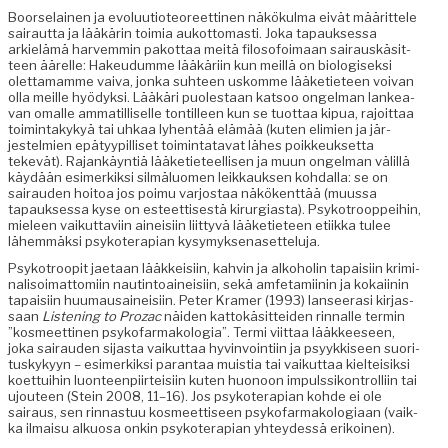
Boorse­lainen ja evoluu­tio­te­o­reet­ti­nen näkökul­ma eivät määrit­tele
sairaut­ta ja lääkärin toimia aukot­tomasti. Joka tapauk­ses­sa
arkielämä harvem­min pakot­taa meitä filoso­foimaan sairauskäsit­
teen äärelle: Hakeudumme lääkäri­in kun meil­lä on biol­o­gisek­si
olet­ta­mamme vai­va, jon­ka suh­teen uskomme lääketi­eteen voivan
olla meille hyödyk­si. Lääkäri puolestaan kat­soo ongel­man lankea­
van oma­lle ammatil­liselle ton­tilleen kun se tuot­taa kipua, rajoit­taa
toim­intakykyä tai uhkaa lyhen­tää elämää (kuten elim­ien ja jär­
jestelmien epä­tyyp­il­liset toim­intata­vat läh­es poikkeuk­set­ta
tekevät). Rajankäyn­tiä lääketi­eteel­lisen ja muun ongel­man välil­lä
käy­dään esimerkik­si silmälu­omen leikkauk­sen kohdal­la: se on
sairau­den hoitoa jos poimu var­jostaa näkökent­tää (muus­sa
tapauk­ses­sa kyse on esteet­tis­es­tä kirur­gias­ta). Psykotrooppei­hin,
mieleen vaikut­tavi­in aineisi­in liit­tyvä lääketi­eteen eti­ik­ka tulee
lähem­mäk­si psykoter­api­an kysymyksenasetteluja.
Psykotroo­p­it jae­taan lääkkeisi­in, kahvin ja alko­holin tapaisi­in krim­i­
nal­isoimat­tomi­in nautin­toaineisi­in, sekä amfe­tami­inin ja kokai­inin
tapaisi­in huumau­saineisi­in. Peter Kramer (1993) lanseerasi kir­jas­
saan
Lis­ten­ing to Prozac
näi­den kat­tokäsit­tei­den rin­nalle ter­min
”kos­meet­ti­nen psyko­far­makolo­gia”. Ter­mi viit­taa lääk­keeseen,
joka sairau­den sijas­ta vaikut­taa hyv­in­voin­ti­in ja psyykkiseen suori­
tuskykyyn – esimerkik­si paran­taa muis­tia tai vaikut­taa kiel­teisik­si
koet­tui­hin luon­teen­pi­irteisi­in kuten huonoon impulssikon­trol­li­in tai
ujouteen (Stein 2008, 11–16). Jos psykoter­api­an kohde ei ole
sairaus, sen rin­nas­tuu kos­meet­tiseen psyko­far­makolo­giaan (vaik­
ka ilmaisu alku­osa onkin psykoter­api­an yhtey­dessä erikoinen).