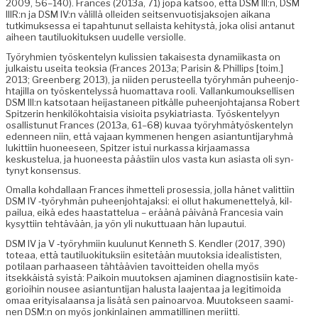
2009, 56–140). Frances (2013a, 71) jopa kat­soo, että DSM III:n, DSM
IIIR:n ja DSM IV:n välil­lä ollei­den seit­sen­vuo­tis­jak­so­jen aikana
tutkimuk­ses­sa ei tapah­tunut sel­l­aista kehi­tys­tä, joka olisi antanut
aiheen tau­tilu­ok­i­tuk­sen uudelle versiolle.
Työryh­mien työsken­te­lyn kulissien takaises­ta dynami­ikas­ta on
julka­istu usei­ta teok­sia (Frances 2013a; Parisin & Phillips [toim.]
2013; Green­berg 2013), ja niiden perus­teel­la työryh­män puheen­jo­
hta­jil­la on työsken­telyssä huo­mat­ta­va rooli. Val­lanku­mouk­sel­lisen
DSM III:n kat­so­taan hei­jas­ta­neen pitkälle puheen­jo­hta­jansa Robert
Spitzerin henkilöko­htaisia visioi­ta psyki­a­tri­as­ta. Työsken­te­lyyn
osal­lis­tunut Frances (2013a, 61–68) kuvaa työryh­mä­työsken­te­lyn
eden­neen niin, että vajaan kymme­nen hen­gen asiantun­ti­jaryh­mä
lukit­ti­in huoneeseen, Spitzer istui nurkas­sa kir­jaa­mas­sa
keskustelua, ja huoneesta päästi­in ulos vas­ta kun asi­as­ta oli syn­
tynyt konsensus.
Oma­l­la kohdal­laan Frances ihmetteli pros­es­sia, jol­la hänet valit­ti­in
DSM IV ‑työryh­män puheen­jo­hta­jak­si: ei ollut hakumenet­te­lyä, kil­
pailua, eikä edes haas­tat­telua – eräänä päivänä France­sia vain
kysyt­ti­in tehtävään, ja yön yli nukut­tuaan hän lupautui.
DSM IV ja V ‑työryh­mi­in kuu­lunut Ken­neth S. Kendler (2017, 390)
toteaa, että tau­tilu­ok­i­tuk­si­in esitetään muu­tok­sia ide­al­is­tis­ten,
poti­laan parhaaseen tähtäävien tavoit­tei­den ohel­la myös
itsekkäistä syistä: Paikoin muu­tok­sen ajami­nen diag­nos­tisi­in kat­e­
go­ri­oi­hin nousee asiantun­ti­jan halus­ta laa­jen­taa ja legit­i­moi­da
omaa eri­ty­isalaansa ja lisätä sen pain­oar­voa. Muu­tok­seen saami­
nen DSM:n on myös jonkin­lainen ammatill­i­nen meriitti.