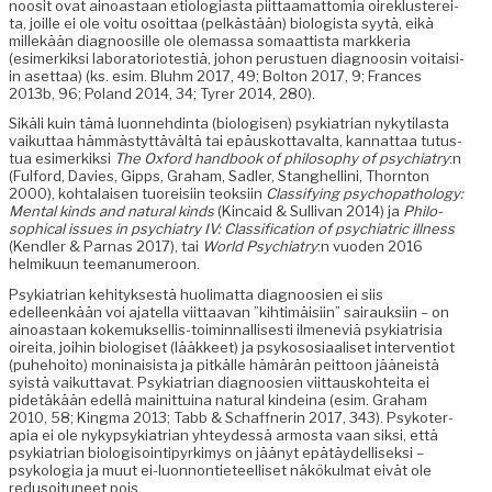
noosit ovat ain­oas­taan eti­olo­gias­ta piit­taa­mat­to­mia oirek­lus­tere­i­
ta, joille ei ole voitu osoit­taa (pelkästään) biol­o­gista syytä, eikä
millekään diag­noosille ole ole­mas­sa somaat­tista markke­ria
(esimerkik­si lab­o­ra­to­ri­otestiä, johon perustuen diag­noosin voitaisi­
in aset­taa) (ks. esim. Bluhm 2017, 49; Bolton 2017, 9; Frances
2013b, 96; Poland 2014, 34; Tyr­er 2014, 280).
Sikäli kuin tämä luon­nehd­in­ta (biol­o­gisen) psyki­a­tri­an nykyti­las­ta
vaikut­taa häm­mästyt­tävältä tai epäuskot­taval­ta, kan­nat­taa tutus­
tua esimerkik­si
The Oxford hand­book of phi­los­o­phy of psy­chi­a­try
:n
(Ful­ford, Davies, Gipps, Gra­ham, Sadler, Stanghelli­ni, Thorn­ton
2000), kohta­laisen tuor­eisi­in teok­si­in
Clas­si­fy­ing psy­chopathol­o­gy:
Men­tal kinds and nat­ur­al kinds
(Kin­caid & Sul­li­van 2014) ja
Philo­
soph­i­cal issues in psy­chi­a­try IV: Clas­si­fi­ca­tion of psy­chi­atric ill­ness
(Kendler & Par­nas 2017), tai
World Psy­chi­a­try
:n vuo­den 2016
helmiku­un teemanumeroon.
Psyki­a­tri­an kehi­tyk­ses­tä huoli­mat­ta diag­noosien ei siis
edelleenkään voi ajatel­la viit­taa­van ”kih­timäisi­in” sairauk­si­in – on
ain­oas­taan koke­muk­sel­lis-toimin­nal­lis­es­ti ilmeneviä psyki­a­trisia
oire­i­ta, joi­hin biol­o­giset (lääk­keet) ja psykososi­aaliset inter­ven­tiot
(puhe­hoito) mon­i­nai­sista ja pitkälle hämärän peit­toon jääneistä
syistä vaikut­ta­vat. Psyki­a­tri­an diag­noosien viit­tausko­htei­ta ei
pide­täkään edel­lä mainit­tuina nat­ur­al kindeina (esim. Gra­ham
2010, 58; King­ma 2013; Tabb & Schaffner­in 2017, 343). Psykoter­
apia ei ole nykyp­syki­a­tri­an yhtey­dessä armos­ta vaan sik­si, että
psyki­a­tri­an biol­o­gisoin­tipyrkimys on jäänyt epätäy­del­lisek­si –
psykolo­gia ja muut ei-luon­non­ti­eteel­liset näkökul­mat eivät ole
redu­soituneet pois.