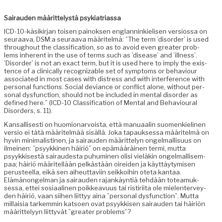
Sairau­den määrit­telystä psykiatriassa
ICD-10-käsikir­jan toisen pain­ok­sen englan­ninkielisen ver­sios­sa on
seu­raa­va, DSM:a seu­raa­va määritelmä: ”The term ’dis­or­der’ is used
through­out the clas­si­fi­ca­tion, so as to avoid even greater prob­
lems inher­ent in the use of terms such as ’dis­ease’ and ’ill­ness’.
’Dis­or­der’ is not an exact term, but it is used here to imply the exis­
tence of a clin­i­cal­ly rec­og­niz­able set of symp­toms or behav­iour
asso­ci­at­ed in most cas­es with dis­tress and with inter­fer­ence with
per­son­al func­tions. Social deviance or con­flict alone, with­out per­
son­al dys­func­tion, should not be includ­ed in men­tal dis­or­der as
defined here.” (ICD-10 Clas­si­fi­ca­tion of Men­tal and Behav­iour­al
Dis­or­ders, s. 11).
Kansal­lis­es­ti on huomionar­voista, että man­u­aalin suomenkieli­nen
ver­sio ei tätä määritelmää sisäl­lä. Joka tapauk­ses­sa määritelmä on
hyvin min­i­mal­isti­nen, ja sairau­den määrit­te­lyn ongel­mallisu­us on
ilmeinen: ”psyykki­nen häir­iö” on epämääräi­nen ter­mi, mut­ta
psyykkises­tä sairaud­es­ta puhumi­nen olisi vieläkin ongel­mallisem­
paa; häir­iö määritel­lään pelkästään oirei­den ja käyt­täy­tymisen
perus­teel­la, eikä sen aiheut­tavi­in seikkoi­hin ote­ta kan­taa.
Elämänon­gel­man ja sairau­den rajankäyn­tiä tehdään totea­muk­
ses­sa, ettei sosi­aa­li­nen poikkeavu­us tai ris­tiri­ita ole mie­len­ter­vey­
den häir­iö, vaan siihen liit­tyy aina ”per­son­al dys­func­tion”. Mut­ta
mil­laisia tarkem­min kat­soen ovat psyykkisen sairau­den tai häir­iön
määrit­te­lyyn liit­tyvät ”greater problems”?