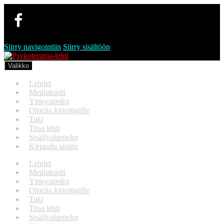
Siirry navigointiin
Siirry sisältöön
Valikko
Lehdet
Mediakortti
Yhteystiedot
Ohjeita kirjoittajille
Tuki
Tilaa lehti
Sisällysluettelot
Kirjaudu sisään
Lehdet
Mediakortti
Yhteystiedot
Ohjeita kirjoittajille
Tuki
Tilaa lehti
Sisällysluettelot