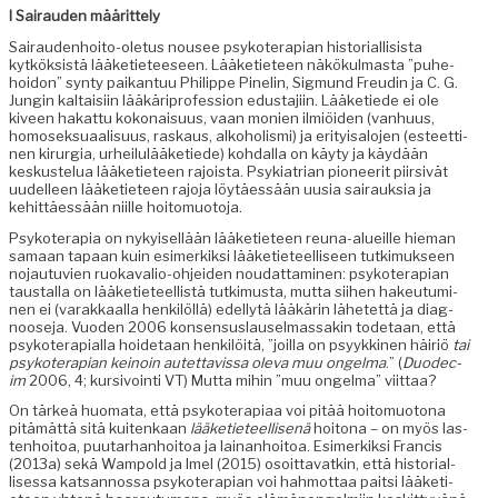
I Sairau­den määrittely
Sairau­den­hoito-ole­tus nousee psykoter­api­an his­to­ri­al­li­sista
kytkök­sistä lääketi­eteeseen. Lääketi­eteen näkökul­mas­ta ”puhe­
hoidon” syn­ty paikan­tuu Philippe Pinelin, Sig­mund Freudin ja C. G.
Jun­gin kaltaisi­in lääkäripro­fes­sion edus­ta­ji­in. Lääketiede ei ole
kiveen hakat­tu kokon­aisu­us, vaan monien ilmiöi­den (van­hu­us,
homosek­suaal­isu­us, raskaus, alko­holis­mi) ja eri­ty­isa­lo­jen (esteet­ti­
nen kirur­gia, urheilulääketiede) kohdal­la on käy­ty ja käy­dään
keskustelua lääketi­eteen rajoista. Psyki­a­tri­an pio­neer­it piir­sivät
uudelleen lääketi­eteen rajo­ja löytäessään uusia sairauk­sia ja
kehit­täessään niille hoitomuotoja.
Psykoter­apia on nykyisel­lään lääketi­eteen reuna-alueille hie­man
samaan tapaan kuin esimerkik­si lääketi­eteel­liseen tutkimuk­seen
nojau­tu­vien ruokavalio-ohjei­den nou­dat­ta­mi­nen: psykoter­api­an
taustal­la on lääketi­eteel­listä tutkimus­ta, mut­ta siihen hakeu­tu­mi­
nen ei (varakkaal­la henkilöl­lä) edel­lytä lääkärin lähetet­tä ja diag­
noose­ja. Vuo­den 2006 kon­sen­sus­lausel­mas­sakin tode­taan, että
psykoter­api­al­la hoide­taan henkilöitä, ”joil­la on psyykki­nen häir­iö
tai
psykoter­api­an keinoin autet­tavis­sa ole­va muu ongel­ma
.” (
Duodec­
im
2006, 4; kur­sivoin­ti VT) Mut­ta mihin ”muu ongel­ma” viittaa?
On tärkeä huo­ma­ta, että psykoter­api­aa voi pitää hoit­o­muo­tona
pitämät­tä sitä kuitenkaan
lääketi­eteel­lisenä
hoitona – on myös las­
ten­hoitoa, puu­tarhan­hoitoa ja lainan­hoitoa. Esimerkik­si Fran­cis
(2013a) sekä Wampold ja Imel (2015) osoit­ta­vatkin, että his­to­ri­al­
lises­sa kat­san­nos­sa psykoter­api­an voi hah­mot­taa pait­si lääketi­