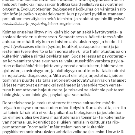
hel­posti heikok­si impulssikon­trol­lik­si käsit­teel­listyvä psyki­a­tri­nen
ongel­ma. Evoluu­tio­teo­ri­an
biologi­nen
näkökul­ma on vähin­tään riit­
tämätön ja paikoin epäadek­vaat­ti, kun psyki­a­tri pyrkii aut­ta­maan
poti­laitaan merk­i­tyk­si­in sekä toim­inta- ja reak­tio­tapoi­hin liit­tyvis­sä
sosi­aal­i­sis­sa
ja
psykol­o­gi­sis­sa
ongelmissa.
Kol­mas ongel­ma liit­tyy niin ikään biolo­gian sekä käyt­täy­tymis- ja
sosi­aal­i­ti­etei­den suh­teeseen. Somaat­tises­sa lääketi­eteessä niin
sairau­den määrit­te­ly kuin eri­lais­ten sairauk­sien syyt ja hoidot liit­
tyvät
fysikaal­isi­in
elimi­in (sydän, keuhkot, sukupuolie­limet) ja jär­
jestelmi­in (verenkier­to ja läm­mön­sääte­ly). Tätä hah­mo­tustapaa on
kuitenkin vaikea siirtää psyki­a­tri­aan: Suositel­lessaan psykoter­api­
an kor­vaamista yhteiskun­nan tai vaku­u­tusy­htiön varoista psyki­a­
tri­an erikois­lääkärit kir­joit­ta­vat yleen­sä ahdis­tuk­sen, häir­it­se­vien
aja­tusten, alavireisyy­den, ja aloitekyvyn puut­teen kaltaisi­in oireisi­
in nojau­tu­via diag­noose­ja. Mitä ovat elimet ja jär­jestelmät, joiden
toimin­nan puut­teista täl­laiset oireet ker­to­vat? Ensin­näkin täl­laiset
jär­jestelmät ovat esimerkik­si sydämeen ja verenkier­toon ver­rat­
tuna huo­mat­ta­van hajau­tunei­ta, ja toisek­si ne eivät ole puh­taasti
biol­o­gisia, vaan biologis‑, psykologis-sosiaalisia.
Boorse­laises­sa ja evoluu­tio­te­o­reet­tises­sa sairau­den määrit­
telyssä on kyse nor­maal­i­u­den määrit­telystä. Kun sairaut­ta, oiret­ta
tai toim­intahäir­iötä ei voi­da paikan­taa biol­o­giseen jär­jestelmään
tai elimeen, olisi kyet­tävä määrit­telemään toim­inta- tai kokemis­ta­
van nor­maal­ius. Kog­ni­tiot pois lukien ihmis­la­jin kult­tuurista riip­
pumat­toman ”nor­maalin” määrit­telem­i­nen on kuitenkin
psyykkisten omi­naisuuk­sien kohdal­la vaikeaa (ks. esim. Hor­witz &