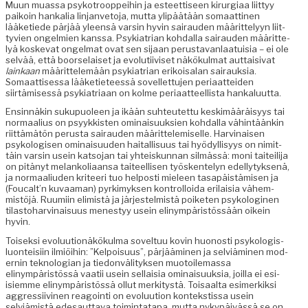
Muun muas­sa psykotrooppei­hin ja esteet­tiseen kirur­giaa liit­tyy
paikoin han­kalia lin­jan­ve­to­ja, mut­ta ylipäätään somaat­ti­nen
lääketiede pär­jää yleen­sä varsin hyvin sairau­den määrit­te­lyyn liit­
tyvien ongelmien kanssa. Psyki­a­tri­an kohdal­la sairau­den määrit­te­
lyä koske­vat ongel­mat ovat sen sijaan perus­ta­van­laa­tu­isia – ei ole
selvää, että boorse­laiset ja evo­lu­ti­iviset näkökul­mat aut­taisi­vat
lainkaan
määrit­telemään psyki­a­tri­an erikoisalan sairauk­sia.
Somaat­tises­sa lääketi­eteessä sovel­let­tu­jen peri­aat­tei­den
siirtämisessä psyki­a­tri­aan on kolme peri­aat­teel­lista hankaluutta.
Ensin­näkin sukupuoleen ja ikään suh­teutet­tu keskimääräisyys tai
nor­maal­ius on psyykkisten omi­naisuuk­sien kohdal­la vähin­täänkin
riit­tämätön perus­ta sairau­den määrit­telemiselle. Harv­inaisen
psykol­o­gisen omi­naisu­u­den haitallisu­us tai hyödyl­lisyys on nimit­
täin varsin usein kat­so­jan tai yhteiskun­nan silmässä: moni taiteil­i­ja
on pitänyt melanko­li­aansa taiteel­lisen työsken­te­lyn edel­ly­tyk­senä,
ja nor­maal­i­u­den kri­teeri tuo hel­posti mieleen tas­apäistämisen ja
(Foucalt’n kuvaa­man) pyrkimyk­sen kon­trol­loi­da eri­laisia vähem­
mistöjä. Ruumi­in elim­istä ja jär­jestelmistä poiketen psykologi­nen
tilas­to­harv­inaisu­us men­estyy usein elinympäristössään oikein
hyvin.
Toisek­si evoluu­tionäkökul­ma sovel­tuu kovin huonos­ti psykol­o­g­is­
lu­on­teisi­in ilmiöi­hin: ”Kelpoisu­us”, pär­jäämi­nen ja selviämi­nen mod­
ernin teknolo­gian ja tiedonväl­i­tyk­sen muo­toile­mas­sa
elinympäristössä vaatii usein sel­l­aisia omi­naisuuk­sia, joil­la ei esi-
isiemme elinympäristössä ollut merk­i­tys­tä. Toisaal­ta esimerkik­si
aggres­si­ivi­nen reagoin­ti on evoluu­tion kon­tek­stis­sa usein
selviämistä edesaut­ta­va toim­intat­a­pa, mut­ta nykypäivässä se on