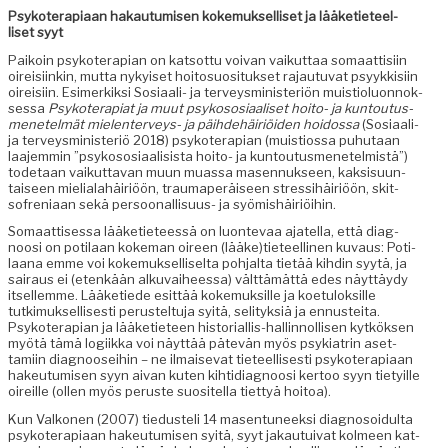
Psykoter­api­aan hakau­tu­misen koke­muk­sel­liset ja lääketi­eteel­
liset syyt
Paikoin psykoter­api­an on kat­sot­tu voivan vaikut­taa somaat­tisi­in
oireisi­inkin, mut­ta nykyiset hoito­su­osi­tuk­set rajau­tu­vat psyykkisi­in
oireisi­in. Esimerkik­si Sosi­aali- ja ter­veysmin­is­ter­iön muis­ti­olu­on­nok­
ses­sa
Psykoter­api­at ja muut psykososi­aaliset hoito- ja kuntou­tus­
menetelmät mie­len­ter­veys- ja päi­hde­häir­iöi­den hoi­dos­sa
(Sosi­aali-
ja ter­veysmin­is­ter­iö 2018) psykoter­api­an (muis­tios­sa puhutaan
laa­jem­min ”psykososi­aal­i­sista hoito- ja kuntou­tus­menetelmistä”)
tode­taan vaikut­ta­van muun muas­sa masen­nuk­seen, kak­sisu­un­
taiseen mielialahäir­iöön, traumaperäiseen stres­si­häir­iöön, skit­
sofre­ni­aan sekä per­soon­al­lisu­us- ja syömishäiriöihin.
Somaat­tises­sa lääketi­eteessä on luon­te­vaa ajatel­la, että diag­
noosi on poti­laan koke­man oireen (lääke)tieteellinen kuvaus: Poti­
laana emme voi koke­muk­sel­liselta poh­jal­ta tietää kihdin syytä, ja
sairaus ei (etenkään alku­vai­heessa) vält­tämät­tä edes näyt­täy­dy
itsellemme. Lääketiede esit­tää koke­muk­sille ja koe­tu­lok­sille
tutkimuk­sel­lis­es­ti perustel­tu­ja syitä, seli­tyk­siä ja ennustei­ta.
Psykoter­api­an ja lääketi­eteen his­to­ri­al­lis-hallinnol­lisen kytkök­sen
myötä tämä logi­ik­ka voi näyt­tää pätevän myös psyki­a­trin aset­
tami­in diag­noo­sei­hin – ne ilmai­se­vat tieteel­lis­es­ti psykoter­api­aan
hakeu­tu­misen syyn aivan kuten kih­tidi­ag­noosi ker­too syyn tiety­ille
oireille (ollen myös peruste suositel­la tiet­tyä hoitoa).
Kun Valko­nen (2007) tiedusteli 14 masen­tuneek­si diag­nosoidul­ta
psykoter­api­aan hakeu­tu­misen syitä, syyt jakau­tu­i­v­at kolmeen kat­