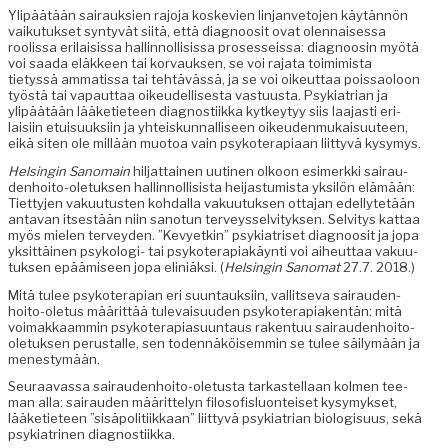
Ylipäätään sairauk­sien rajo­ja koske­vien lin­jan­ve­to­jen käytän­nön
vaiku­tuk­set syn­tyvät siitä, että diag­noosit ovat olen­naises­sa
roolis­sa eri­lai­sis­sa hallinnol­li­sis­sa pros­es­seis­sa: diag­noosin myötä
voi saa­da eläk­keen tai kor­vauk­sen, se voi raja­ta toim­imista
tietyssä amma­tis­sa tai tehtävässä, ja se voi oikeut­taa pois­saoloon
työstä tai vapaut­taa oikeudel­lis­es­ta vas­tu­us­ta. Psyki­a­tri­an ja
ylipäätään lääketi­eteen diag­nos­ti­ik­ka kytkey­tyy siis laa­jasti eri­
laisi­in etu­isuuk­si­in ja yhteiskun­nal­liseen oikeu­den­mukaisu­u­teen,
eikä siten ole mil­lään muo­toa vain psykoter­api­aan liit­tyvä kysymys.
Helsin­gin Sanomain
hil­jat­tainen uuti­nen olkoon esimerk­ki sairau­
den­hoito-ole­tuk­sen hallinnol­li­sista hei­jas­tu­mista yksilön elämään:
Tiet­ty­jen vaku­u­tusten kohdal­la vaku­u­tuk­sen otta­jan edel­lytetään
anta­van itses­tään niin san­otun ter­veys­selvi­tyk­sen. Selvi­tys kat­taa
myös mie­len ter­vey­den. ”Kevyetkin” psyki­a­triset diag­noosit ja jopa
yksit­täi­nen psykolo­gi- tai psykoter­api­akäyn­ti voi aiheut­taa vaku­u­
tuk­sen epäämiseen jopa elin­iäk­si. (
Helsin­gin Sanomat
27.7. 2018.)
Mitä tulee psykoter­api­an eri suun­tauk­si­in, val­lit­se­va sairau­den­
hoito-ole­tus määrit­tää tule­vaisu­u­den psykoter­api­ak­en­tän: mitä
voimakkaam­min psykoter­api­a­su­un­taus rak­en­tuu sairau­den­hoito-
ole­tuk­sen perustalle, sen toden­näköisem­min se tulee säi­lymään ja
menestymään.
Seu­raavas­sa sairau­den­hoito-ole­tus­ta tarkastel­laan kol­men tee­
man alla: sairau­den määrit­te­lyn filosofis­lu­on­teiset kysymyk­set,
lääketi­eteen ”sisäpoli­ti­ikkaan” liit­tyvä psyki­a­tri­an biol­o­gisu­us, sekä
psyki­a­tri­nen diagnostiikka.