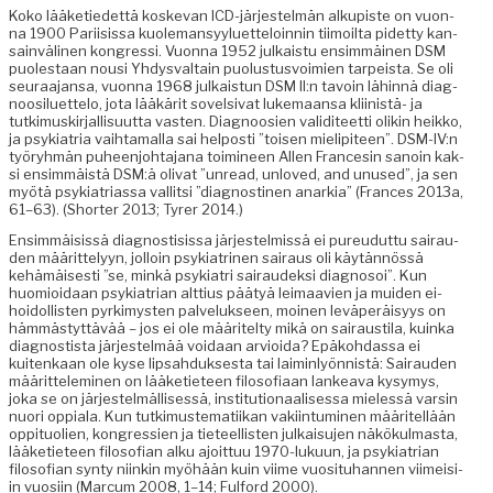
Koko lääketiedet­tä koske­van ICD-jär­jestelmän alkupiste on vuon­
na 1900 Pari­i­sis­sa kuole­man­syy­luet­teloin­nin tiimoil­ta pidet­ty kan­
sain­vä­li­nen kon­gres­si. Vuon­na 1952 julka­istu ensim­mäi­nen DSM
puolestaan nousi Yhdys­val­tain puo­lus­tusvoimien tarpeista. Se oli
seu­raa­jansa, vuon­na 1968 julka­istun DSM II:n tavoin lähin­nä diag­
noosiluet­te­lo, jota lääkärit sovel­si­vat luke­maansa kli­in­istä- ja
tutkimuskir­jal­lisu­ut­ta vas­ten. Diag­noosien validi­teet­ti olikin heikko,
ja psyki­a­tria vai­h­ta­mal­la sai hel­posti ”toisen mielip­i­teen”. DSM-IV:n
työryh­män puheen­jo­hta­jana toim­i­neen Allen Francesin sanoin kak­
si ensim­mäistä DSM:ä oli­vat ”unread, unloved, and unused”, ja sen
myötä psyki­a­tri­as­sa val­lit­si ”diag­nos­ti­nen anarkia” (Frances 2013a,
61–63). (Short­er 2013; Tyr­er 2014.)
Ensim­mäi­sis­sä diag­nos­ti­sis­sa jär­jestelmis­sä ei pureudut­tu sairau­
den määrit­te­lyyn, jol­loin psyki­a­tri­nen sairaus oli käytän­nössä
kehämäis­es­ti ”se, minkä psyki­a­tri sairaudek­si diag­nosoi”. Kun
huomioidaan psyki­a­tri­an alt­tius pää­tyä leimaavien ja muiden ei-
hoidol­lis­ten pyrkimys­ten palveluk­seen, moinen lev­äperäisyys on
häm­mästyt­tävää – jos ei ole määritel­ty mikä on sairausti­la, kuin­ka
diag­nos­tista jär­jestelmää voidaan arvioi­da? Epäko­hdas­sa ei
kuitenkaan ole kyse lip­sah­duk­ses­ta tai laimin­lyön­nistä: Sairau­den
määrit­telem­i­nen on lääketi­eteen filosofi­aan lankea­va kysymys,
joka se on jär­jestelmäl­lisessä, insti­tu­tion­aalises­sa mielessä varsin
nuori oppi­ala. Kun tutkimustem­ati­ikan vaki­in­tu­mi­nen määritel­lään
oppituolien, kon­gressien ja tieteel­lis­ten julka­isu­jen näkökul­mas­ta,
lääketi­eteen filosofi­an alku ajoit­tuu 1970-luku­un, ja psyki­a­tri­an
filosofi­an syn­ty niinkin myöhään kuin viime vuosi­tuhan­nen viimeisi­
in vuosi­in (Mar­cum 2008, 1–14; Ful­ford 2000).