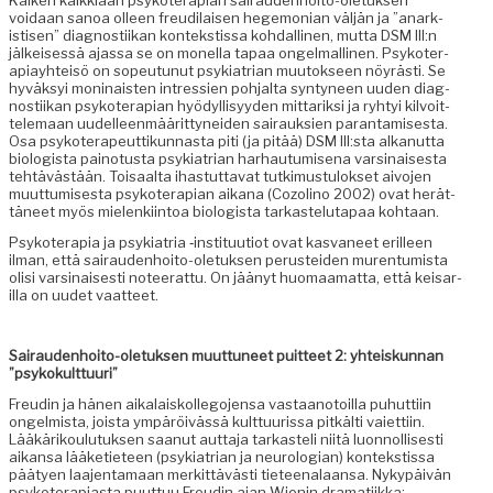
Kaiken kaikki­aan psykoter­api­an sairau­den­hoito-ole­tuk­sen
voidaan sanoa olleen freudi­laisen hege­mon­ian väljän ja ”anark­
istisen” diag­nos­ti­ikan kon­tek­stis­sa kohdalli­nen, mut­ta DSM III:n
jälkeisessä ajas­sa se on monel­la tapaa ongel­malli­nen. Psykoter­
api­ay­hteisö on sopeu­tunut psyki­a­tri­an muu­tok­seen nöyrästi. Se
hyväksyi mon­i­nais­ten intressien poh­jal­ta syn­tyneen uuden diag­
nos­ti­ikan psykoter­api­an hyödyl­lisyy­den mit­tarik­si ja ryhtyi kil­voit­
tele­maan uudelleen­määrit­tynei­den sairauk­sien paran­tamis­es­ta.
Osa psykoter­apeut­tikun­nas­ta piti (ja pitää) DSM III:sta alka­nut­ta
biol­o­gista pain­o­tus­ta psyki­a­tri­an harhau­tu­mise­na varsi­nais­es­ta
tehtävästään. Toisaal­ta ihas­tut­ta­vat tutkimus­tu­lok­set aivo­jen
muut­tumis­es­ta psykoter­api­an aikana (Cozoli­no 2002) ovat herät­
täneet myös mie­lenki­in­toa biol­o­gista tarkaste­lu­ta­paa kohtaan.
Psykoter­apia ja psyki­a­tria ‑insti­tuu­tiot ovat kas­va­neet erilleen
ilman, että sairau­den­hoito-ole­tuk­sen perustei­den muren­tu­mista
olisi varsi­nais­es­ti noteer­at­tu. On jäänyt huo­maa­mat­ta, että keis­ar­
il­la on uudet vaatteet.
Sairau­den­hoito-ole­tuk­sen muut­tuneet puit­teet 2: yhteiskun­nan
”psykokult­tuuri”
Freudin ja hänen aikalaiskol­le­go­jen­sa vas­taan­otoil­la puhut­ti­in
ongelmista, joista ympäröivässä kult­tuuris­sa pitkälti vai­et­ti­in.
Lääkärik­oulu­tuk­sen saanut aut­ta­ja tarkasteli niitä luon­nol­lis­es­ti
aikansa lääketi­eteen (psyki­a­tri­an ja neu­rolo­gian) kon­tek­stis­sa
pää­tyen laa­jen­ta­maan merkit­tävästi tieteenalaansa. Nykypäivän
psykoter­api­as­ta puut­tuu Freudin ajan Wienin dra­mati­ik­ka: