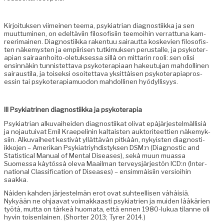
Kir­joituk­sen viimeinen teema, psyki­a­tri­an diag­nos­ti­ik­ka ja sen
muut­tumi­nen, on edeltävi­in filosofisi­in teemoi­hin ver­rat­tuna kam­
reer­i­mainen. Diag­nos­ti­ik­ka rak­en­tuu sairaut­ta koske­vien filosofis­
ten näke­mys­ten ja empi­irisen tutkimuk­sen perustalle, ja psykoter­
api­an sairaan­hoito-ole­tuk­ses­sa sil­lä on mit­tarin rooli: sen olisi
ensin­näkin tun­nis­tet­ta­va psykoter­api­aan hakeu­tu­jan mah­dolli­nen
sairausti­la, ja toisek­si osoitet­ta­va yksit­täisen psykoter­api­apros­
essin tai psykoter­api­a­muodon mah­dolli­nen hyödyllisyys.
III Psyki­a­tri­nen diag­nos­ti­ik­ka ja psykoterapia
Psyki­a­tri­an alku­vai­hei­den diag­nos­ti­ikat oli­vat epäjär­jestelmäl­lisiä
ja nojau­tu­i­v­at Emil Krae­pelin­in kaltais­ten auk­tori­teet­tien näke­myk­
si­in. Alku­vai­heet kestivät yllät­tävän pitkään, nyky­is­ten diag­nos­ti­
ikko­jen – Amerikan Psyki­a­triy­hdis­tyk­sen DSM:n (Diag­nos­tic and
Sta­tis­ti­cal Man­u­al of Men­tal Dis­eases), sekä muun muas­sa
Suomes­sa käytössä ole­va Maail­man ter­veysjär­jestön ICD:n (Inter­
na­tion­al Clas­si­fi­ca­tion of Dis­eases) – ensim­mäisi­in ver­sioi­hin
saakka.
Näi­den kah­den jär­jestelmän erot ovat suh­teel­lisen vähäisiä.
Nykyään ne ohjaa­vat voimakkaasti psyki­a­trien ja muiden lääkärien
työtä, mut­ta on tärkeä huo­ma­ta, että ennen 1980-lukua tilanne oli
hyvin toisen­lainen. (Short­er 2013; Tyr­er 2014.)