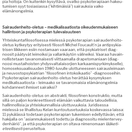
pia hoito­ja. On kuitenkin kysyt­tävä, ovatko psykoter­api­aan hakeu­
tu­misen syyt tosi­asi­as­sa (”kih­timäisiä”) sairauk­sia vaiko
elämänongelmia.
Sairau­den­heito-ole­tus – medikalisaa­tios­ta oikeu­den­mukaiseen
hallintoon ja psykoter­api­an tulevaisuuteen
Yhteiskuntafilosofises­sa mielessä psykoter­api­an sairau­den­hoito-
ole­tus kytkey­tyy eri­tyis­es­ti filosofi Michel Foucault’n ja antip­syki­a­
trisen liik­keen esi­in nos­ta­maan vaaraan, että psyki­a­triset diag­
noosit pää­tyvät leimoik­si ja val­lankäytön välineik­si. Vaaraa havain­
nol­lis­te­taan tavanomais­es­ti viit­taa­mal­la drapeto­ma­ni­aan (diag­
noosi mus­tai­hois­t­en yhdys­val­ta­laisor­jien karkaamispyrkimyk­selle),
homosek­suaal­isu­u­den 1980-luvulle ulot­tuneeseen sairausleimaan
ja neu­vostop­syki­a­tri­an ”filosofinen intok­sikaa­tio” ‑diag­noo­sei­hin.
Psykoter­api­an sairau­den­hoito-ole­tus herät­tää kysymyk­sen
medikalisaa­tios­ta – leimaako se tavanomaisia elämänon­gelmia
kohdan­neet ihmiset sairaiksi?
Sairau­den­hoito-ole­tus on abstrak­ti, filosofinen kon­struk­tio, mut­ta
sil­lä on paljon konkreet­tis­es­ti elämään vaikut­tavia taloudel­lisia,
hallinnol­lisia ja yhteiskun­nal­lisia ulot­tuvuuk­sia. Juridises­sa
mielessä se lihal­lis­tuu Kelan kuntou­tuse­tuuk­sia koskevas­sa lais­sa:
11 pykälässä tode­taan psykoter­api­an tukemisen edel­lyt­tävän, että
hak­i­jal­la on ”asian­mukaises­ti todet­tu ja diag­nosoitu mie­len­ter­vey­
den­häir­iö”, ja että psykoter­api­an on olta­va nimeno­maan
lääketi­
eteel­lis­es­ti
perusteltua.