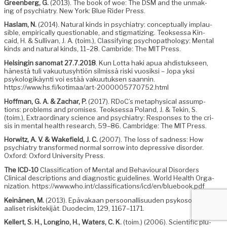
Green­berg, G.
(2013). The book of woe: The DSM and the unmak­
ing of psy­chi­a­try. New York: Blue Rid­er Press.
Haslam, N.
(2014). Nat­ur­al kinds in psy­chi­a­try: con­cep­tu­al­ly implau­
si­ble, empir­i­cal­ly ques­tion­able, and stig­ma­tiz­ing. Teok­ses­sa Kin­
caid, H. & Sul­li­van, J. A. (toim.), Clas­si­fy­ing psy­chopathol­o­gy: Men­tal
kinds and nat­ur­al kinds, 11–28. Cam­bride: The MIT Press.
Helsin­gin sanomat 27.7.2018
. Kun Lot­ta haki apua ahdis­tuk­seen,
hänestä tuli vaku­u­tusy­htiön silmis­sä ris­ki vuosik­si – Jopa yksi
psykologikäyn­ti voi estää vaku­u­tuk­sen saan­nin.
https://www.hs.fi/kotimaa/art-2000005770752.html
Hoff­man, G. A. & Zachar, P.
(2017). RDoC’s meta­phys­i­cal assump­
tions: prob­lems and promis­es. Teok­ses­sa Poland, J. & Tekin, S.
(toim.), Extra­or­di­nary sci­ence and psy­chi­a­try: Respons­es to the cri­
sis in men­tal health research, 59–86. Cam­bridge: The MIT Press.
Hor­witz, A. V. & Wake­field, J. C.
(2007). The loss of sad­ness: How
psy­chi­a­try trans­formed nor­mal sor­row into depres­sive dis­or­der.
Oxford: Oxford Uni­ver­si­ty Press.
The ICD-10
Clas­si­fi­ca­tion of Men­tal and Behav­iour­al Dis­or­ders
Clin­i­cal descrip­tions and diag­nos­tic guide­lines. World Health Orga­
ni­za­tion. https://www.who.int/classifications/icd/en/bluebook.pdf
Keinä­nen, M.
(2013). Epä­vakaan per­soon­al­lisu­u­den psykososi­
aaliset riskitek­i­jät. Duodec­im, 129, 1167–1171.
Kellert, S. H., Longi­no, H., Waters, C. K.
(toim.) (2006). Sci­en­tif­ic plu­