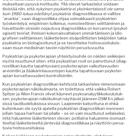
muk­seltaan pysyvä insti­tuu­tio. Yllä ole­vat tarkaste­lut voidaan
tiivistää niin, että
nykyi­nen
psyki­a­tria ei yksinker­tais­es­ti ole sama
kuin 1980-lukua edeltänyt psyki­a­tria
: diag­nos­ti­ikas­sa ei val­litse
”anarkia”, vaan diag­nos­ti­ik­ka ohjaa voimakkaasti psyki­a­trien
työsken­te­lyä; empi­iri­nen tutkimus, nomo­teet­ti­nen selit­tämi­nen ja
havait­tavi­in oireisi­in nojau­tu­va diag­nos­ti­ik­ka on kor­van­nut (psykol­
o­giset) teo­ri­at, ihmisen kokon­ais­val­taisen ymmärtämisen ja idio­
grafisen selit­tämisen; lääketi­eteen sisäpoli­it­tis­ten tek­i­jöi­den takia
psyki­a­tria on biol­o­gisoitunut ja se tavoit­telee hoito­su­osi­tuk­sis­
saan muun medisi­inan tavoin näyt­töön perustuvuutta.
Psyki­a­tri­an ja psykoter­api­an yhteistyö­suhde on näi­den seikko­jen
myötä muut­tunut siten, että psyki­a­tri­an rooli on pain­ot­tunut (diag­
nos­ti­ikan kaut­ta tapah­tu­vaan) psykoter­api­an vaikut­tavu­u­den
arvioin­ti­in ja (lääkärin­lausun­to­jen kaut­ta tapah­tu­vaan psykoter­
api­an kor­vat­tavu­u­den) kontrollointiin.
Kun psyki­a­tri­an diag­nos­ti­ikan kehi­tys­tä tarkastelee nimeno­maan
psykoter­api­an näkökul­mas­ta, on todet­ta­va, että vaik­ka Robert
Spitzer ja Allen Fran­cis oli­vat käyneet psyko­ana­lyytikkok­oulu­tuk­
sen, psykoter­api­an näkökul­mat näyt­tävät jääneen DSM II:n jälkei­
sis­sä tau­tilu­ok­i­tuk­sis­sa sivu­un. Laa­jem­min kat­sot­tuna ei ehkä
kuitenkaan ole syytä ajatel­la psyki­a­tri­an diag­nos­ti­ikan men­neen
jol­lain tapaa harhaan tai pilalle – se on vain muut­tunut sel­l­aisek­si,
mitä halu­amme lääketi­eteen ole­van: poti­laina halu­amme (somaat­
tiselta) lääketi­eteeltä jän­tevää diag­nos­ti­ikkaa ja näyt­töön perus­
tu­via hoitosuosituksia.