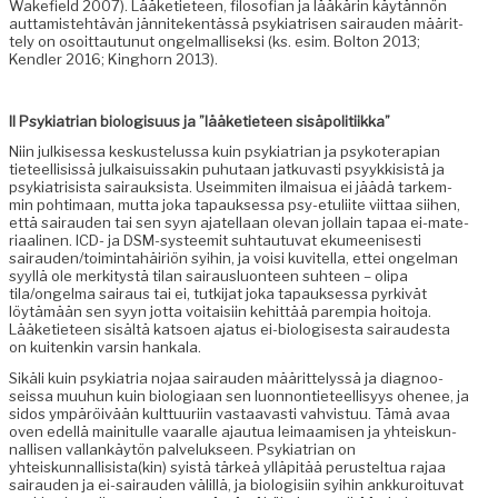
Wake­field 2007). Lääketi­eteen, filosofi­an ja lääkärin käytän­nön
aut­tamis­te­htävän jän­niteken­tässä psyki­a­trisen sairau­den määrit­
te­ly on osoit­tau­tunut ongel­mallisek­si (ks. esim. Bolton 2013;
Kendler 2016; King­horn 2013).
II Psyki­a­tri­an biol­o­gisu­us ja ”lääketi­eteen sisäpolitiikka”
Niin julkises­sa keskustelus­sa kuin psyki­a­tri­an ja psykoter­api­an
tieteel­li­sis­sä julka­isu­is­sakin puhutaan jatku­vasti psyykki­sistä ja
psyki­a­tri­sista sairauk­sista. Useim­miten ilmaisua ei jäädä tarkem­
min pohti­maan, mut­ta joka tapauk­ses­sa psy-etuli­ite viit­taa siihen,
että sairau­den tai sen syyn ajatel­laan ole­van jol­lain tapaa ei-mate­
ri­aa­li­nen. ICD- ja DSM-sys­teemit suh­tau­tu­vat ekumeenis­es­ti
sairauden/toimintahäiriön syi­hin, ja voisi kuvitel­la, ettei ongel­man
syyl­lä ole merk­i­tys­tä tilan sairaus­lu­on­teen suh­teen – oli­pa
tila/ongelma sairaus tai ei, tutk­i­jat joka tapauk­ses­sa pyrkivät
löytämään sen syyn jot­ta voitaisi­in kehit­tää parem­pia hoito­ja.
Lääketi­eteen sisältä kat­soen aja­tus ei-biol­o­gis­es­ta sairaud­es­ta
on kuitenkin varsin hankala.
Sikäli kuin psyki­a­tria nojaa sairau­den määrit­telyssä ja diag­noo­
seis­sa muuhun kuin biolo­giaan sen luon­non­ti­eteel­lisyys ohe­nee, ja
sidos ympäröivään kult­tuuri­in vas­taavasti vahvis­tuu. Tämä avaa
oven edel­lä maini­t­ulle vaar­alle ajau­tua leimaamisen ja yhteiskun­
nal­lisen val­lankäytön palveluk­seen. Psyki­a­tri­an on
yhteiskunnallisista(kin) syistä tärkeä ylläpitää perustel­tua rajaa
sairau­den ja ei-sairau­den välil­lä, ja biol­o­gisi­in syi­hin ankkuroitu­vat