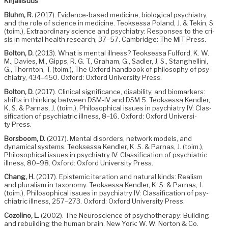
Kir­jal­lisu­us
Bluhm, R.
(2017). Evi­dence-based med­i­cine, bio­log­i­cal psy­chi­a­try,
and the role of sci­ence in med­i­cine. Teok­ses­sa Poland, J. & Tekin, S.
(toim.), Extra­or­di­nary sci­ence and psy­chi­a­try: Respons­es to the cri­
sis in men­tal health research, 37–57. Cam­bridge: The MIT Press.
Bolton, D.
(2013). What is men­tal ill­ness? Teok­ses­sa Ful­ford, K. W.
M., Davies, M., Gipps, R. G. T., Gra­ham, G., Sadler, J. S., Stanghelli­ni,
G., Thorn­ton, T. (toim.), The Oxford hand­book of phi­los­o­phy of psy­
chi­a­try, 434–450. Oxford: Oxford Uni­ver­si­ty Press.
Bolton, D.
(2017). Clin­i­cal sig­nif­i­cance, dis­abil­i­ty, and bio­mark­ers:
shifts in think­ing between DSM-IV and DSM 5. Teok­ses­sa Kendler,
K. S. & Par­nas, J. (toim.), Philo­soph­i­cal issues in psy­chi­a­try IV: Clas­
si­fi­ca­tion of psy­chi­atric ill­ness, 8–16. Oxford: Oxford Uni­ver­si­
ty Press.
Bors­boom, D.
(2017). Men­tal dis­or­ders, net­work mod­els, and
dynam­i­cal sys­tems. Teok­ses­sa Kendler, K. S. & Par­nas, J. (toim.),
Philo­soph­i­cal issues in psy­chi­a­try IV: Clas­si­fi­ca­tion of psy­chi­atric
ill­ness, 80–98. Oxford: Oxford Uni­ver­si­ty Press.
Chang, H.
(2017). Epis­temic iter­a­tion and nat­ur­al kinds: Real­ism
and plu­ral­ism in tax­on­o­my. Teok­ses­sa Kendler, K. S. & Par­nas, J.
(toim.), Philo­soph­i­cal issues in psy­chi­a­try IV: Clas­si­fi­ca­tion of psy­
chi­atric ill­ness, 257–273. Oxford: Oxford Uni­ver­si­ty Press.
Cozoli­no, L.
(2002). The Neu­ro­science of psy­chother­a­py: Build­ing
and rebuild­ing the human brain. New York: W. W. Nor­ton & Co.