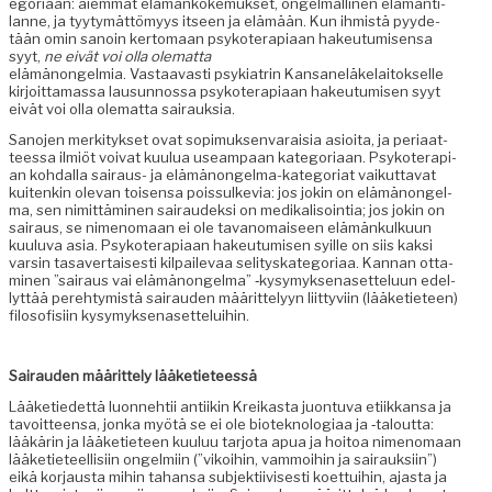
e­go­ri­aan: aiem­mat elämänkoke­muk­set, ongel­malli­nen elämän­ti­
lanne, ja tyy­tymät­tömyys itseen ja elämään. Kun ihmistä pyy­de­
tään omin sanoin ker­tomaan psykoter­api­aan hakeu­tu­misen­sa
syyt,
ne eivät voi olla olemat­ta
elämänon­gelmia. Vas­taavasti psyki­a­trin Kansaneläke­laitok­selle
kir­joit­ta­mas­sa lausun­nos­sa psykoter­api­aan hakeu­tu­misen syyt
eivät voi olla olemat­ta sairauksia.
Sano­jen merk­i­tyk­set ovat sopimuk­sen­varaisia asioi­ta, ja peri­aat­
teessa ilmiöt voivat kuu­lua use­am­paan kat­e­go­ri­aan. Psykoter­api­
an kohdal­la sairaus- ja elämänon­gel­ma-kat­e­go­ri­at vaikut­ta­vat
kuitenkin ole­van toisen­sa pois­sulke­via: jos jokin on elämänon­gel­
ma, sen nimit­tämi­nen sairaudek­si on medikalisoin­tia; jos jokin on
sairaus, se nimeno­maan ei ole tavanomaiseen elämänkulku­un
kuu­lu­va asia. Psykoter­api­aan hakeu­tu­misen syille on siis kak­si
varsin tasaver­tais­es­ti kil­pail­e­vaa seli­tyskat­e­go­ri­aa. Kan­nan otta­
mi­nen ”sairaus vai elämänon­gel­ma” ‑kysymyk­se­naset­telu­un edel­
lyt­tää pere­htymistä sairau­den määrit­te­lyyn liit­tyvi­in (lääketi­eteen)
filosofisi­in kysymyksenasetteluihin.
Sairau­den määrit­te­ly lääketieteessä
Lääketiedet­tä luon­nehtii anti­ikin Kreikas­ta juon­tu­va eti­ikkansa ja
tavoit­teen­sa, jon­ka myötä se ei ole biote­knolo­giaa ja ‑talout­ta:
lääkärin ja lääketi­eteen kuu­luu tar­jo­ta apua ja hoitoa nimeno­maan
lääketi­eteel­lisi­in ongelmi­in (”vikoi­hin, vam­moi­hin ja sairauk­si­in”)
eikä kor­jaus­ta mihin tahansa sub­jek­ti­ivis­es­ti koet­tui­hin, ajas­ta ja