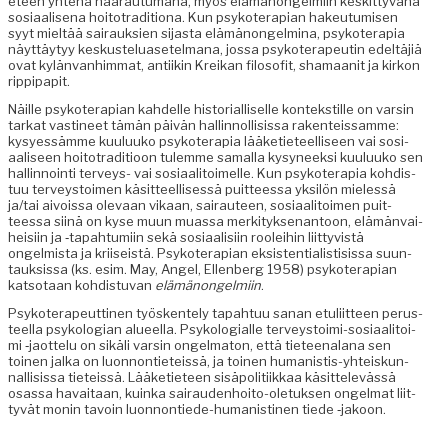
eteen yht­enä haa­rautu­mana, myös elämänon­gelmi­in keskit­tyvänä
sosi­aalise­na hoito­tra­di­tiona. Kun psykoter­api­an hakeu­tu­misen
syyt mieltää sairauk­sien sijas­ta elämänon­gelmi­na, psykoter­apia
näyt­täy­tyy keskustelu­asetel­mana, jos­sa psykoter­apeutin edeltäjiä
ovat kylän­van­him­mat, anti­ikin Kreikan filosofit, shamaan­it ja kirkon
rippipapit.
Näille psykoter­api­an kahdelle his­to­ri­al­liselle kon­tek­stille on varsin
tarkat vasti­neet tämän päivän hallinnol­li­sis­sa rak­en­teis­samme:
kysyessämme kuu­luuko psykoter­apia lääketi­eteel­liseen vai sosi­
aaliseen hoito­tra­di­tioon tulemme samal­la kysyneek­si kuu­luuko sen
hallinnoin­ti ter­veys- vai sosi­aal­i­toimelle. Kun psykoter­apia kohdis­
tuu ter­veystoimen käsit­teel­lisessä puit­teessa yksilön mielessä
ja/tai aivois­sa ole­vaan vikaan, sairauteen, sosi­aal­i­toimen puit­
teessa siinä on kyse muun muas­sa merk­i­tyk­senan­toon, elämän­vai­
heisi­in ja ‑tapah­tu­mi­in sekä sosi­aal­isi­in roolei­hin liit­tyvistä
ongelmista ja kri­i­seistä. Psykoter­api­an eksis­ten­tial­is­ti­sis­sa suun­
tauk­sis­sa (ks. esim. May, Angel, Ellen­berg 1958) psykoter­api­an
kat­so­taan kohdis­tu­van
elämänon­gelmi­in
.
Psykoter­apeut­ti­nen työsken­te­ly tapah­tuu sanan etuli­it­teen perus­
teel­la psykolo­gian alueel­la. Psykolo­gialle ter­veystoi­mi-sosi­aal­i­toi­
mi ‑jaot­telu on sikäli varsin ongel­ma­ton, että tieteenalana sen
toinen jal­ka on luon­non­ti­eteis­sä, ja toinen human­is­tis-yhteiskun­
nal­li­sis­sa tieteis­sä. Lääketi­eteen sisäpoli­ti­ikkaa käsit­televässä
osas­sa havaitaan, kuin­ka sairau­den­hoito-ole­tuk­sen ongel­mat liit­
tyvät monin tavoin luon­non­tiede-human­isti­nen tiede ‑jakoon.