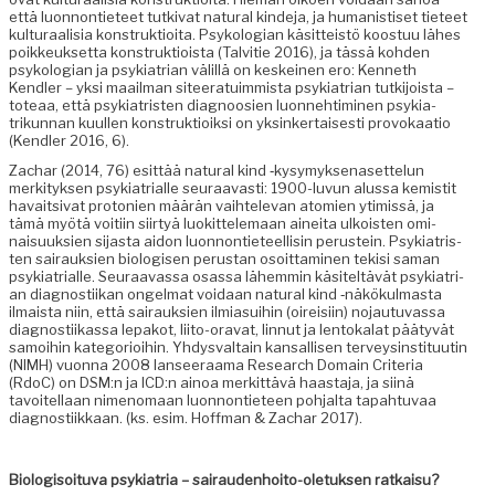
että luon­non­ti­eteet tutki­vat nat­ur­al kinde­ja, ja human­is­tiset tieteet
kul­tur­aal­isia kon­struk­tioi­ta. Psykolo­gian käsit­teistö koos­t­uu läh­es
poikkeuk­set­ta kon­struk­tioista (Talvi­tie 2016), ja tässä kohden
psykolo­gian ja psyki­a­tri­an välil­lä on keskeinen ero: Ken­neth
Kendler – yksi maail­man siteer­a­tu­im­mista psyki­a­tri­an tutk­i­joista –
toteaa, että psyki­a­tris­ten diag­noosien luon­nehtimi­nen psyki­a­
trikun­nan kuullen kon­struk­tioik­si on yksinker­tais­es­ti pro­vokaa­tio
(Kendler 2016, 6).
Zachar (2014, 76) esit­tää nat­ur­al kind ‑kysymyk­se­naset­telun
merk­i­tyk­sen psyki­a­tri­alle seu­raavasti: 1900-luvun alus­sa kemistit
havait­si­vat pro­tonien määrän vai­htel­e­van atom­ien ytimis­sä, ja
tämä myötä voiti­in siir­tyä luokit­tele­maan ainei­ta ulkois­t­en omi­
naisuuk­sien sijas­ta aidon luon­non­ti­eteel­lisin perustein. Psyki­a­tris­
ten sairauk­sien biol­o­gisen perus­tan osoit­ta­mi­nen tek­isi saman
psyki­a­tri­alle. Seu­raavas­sa osas­sa lähem­min käsiteltävät psyki­a­tri­
an diag­nos­ti­ikan ongel­mat voidaan nat­ur­al kind ‑näkökul­mas­ta
ilmaista niin, että sairauk­sien ilmi­a­sui­hin (oireisi­in) nojau­tu­vas­sa
diag­nos­ti­ikas­sa lep­akot, liito-ora­vat, lin­nut ja lentokalat pää­tyvät
samoi­hin kat­e­go­ri­oi­hin. Yhdys­val­tain kansal­lisen ter­veysin­sti­tuutin
(NIMH) vuon­na 2008 lanseer­aa­ma Research Domain Cri­te­ria
(RdoC) on DSM:n ja ICD:n ain­oa merkit­tävä haas­ta­ja, ja siinä
tavoitel­laan nimeno­maan luon­non­ti­eteen poh­jal­ta tapah­tu­vaa
diag­nos­ti­ikkaan. (ks. esim. Hoff­man & Zachar 2017).
Biol­o­gisoitu­va psyki­a­tria – sairau­den­hoito-ole­tuk­sen ratkaisu?