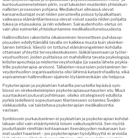
kuntou­tus­menetelmien piirin, ovat lukuis­ten muidenkin yhteiskun­
nal­lis­ten pros­essien poh­jana. Medi­ako­hun silmässä ole­vat
kansane­dus­ta­jat ovat niiden perus­teel­la pois­sa työ­paikaltaan,
vaike­as­sa elämän­ti­lanteessa ole­vat voivat saa­da niiden poh­jal­ta
tukea ja etu­isuuk­sia, ja niin edelleen. Sairau­den­hoito-ole­tus on
vain yksi esimerk­ki yhteiskun­tamme medikalisoituneisuudesta.
Hallinnol­lis­ten rak­en­tei­ta oikaisem­i­nen teo­reet­tisen puh­da­sop­
pisu­u­den edel­lyt­tämäl­lä taval­la on kaikkea muu­ta kuin yksinker­
tainen tehtävä: Väestö on tot­tunut elämänon­gelmien kohdal­la
otta­maan yhteyt­tä ter­veyskeskuk­seen, lääkäri­ase­maan ja työter­
veyshuoltoon, joiden puit­teis­sa on mah­dol­lista tava­ta psykolo­ge­ja,
kri­isit­er­apeut­te­ja ja mie­len­ter­veyshoita­jia (ja saa­da lähete psyki­a­
trille psykoter­apia-arvioon). Täl­lais­ten resurssien pois­t­a­mi­nen ter­
vey­den­huol­lon organ­isaa­tioista olisi lähin­nä katas­tro­faal­lista, eikä
sopi­vam­man hallinnol­lisen sijain­nin löytämi­nenkään ole helppoa.
Psykoter­api­an ja psyki­a­tri­an hatar­il­la perusteil­la lep­äävä sym­
bioosi on oirekeskeisimpi­en psykoter­api­a­su­un­tausten etu. Muut
suun­tauk­set joutu­vat pohti­maan, olisiko strate­gis­es­ti edullista
pyrk­iä (edelleen) sopeu­tu­maan tilanteeseen sotamies Šve­jkin
viekkaudel­la, vai tais­telta­va psykoter­api­an medikalisoin­tia
vastaan.
Sym­bioosin purkau­tu­mi­nen ei psyki­a­tri­an ja psykoter­api­an kohdal­
lakaan olisi vain etään­tymistä toisen vaiku­tus­pi­iristä. Sen myötä
joudut­taisi­in nimit­täin kohtaa­maan itsenäisyy­den mukanaan tuo­
mat uudet haas­teet – jos psykoter­api­an hyödyl­lisyyt­tä ei arvioi­da