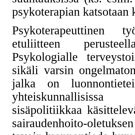
psykoterapian katsotaan
Psykoterapeuttinen t
etuliitteen perustee
Psykologialle terveystoi
sikäli varsin ongelmaton
jalka on luonnontiete
yhteiskunnallisissa
sisäpolitiikkaa käsittel
sairaudenhoito-oletuks