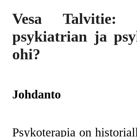
Vesa Talvitie:
psykiatrian ja ps
ohi?
Johdanto
Psykoterapia on historiall