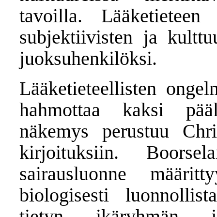
tavoilla. Lääketietee
subjektiivisten ja kultt
juoksuhenkilöksi.
Lääketieteellisten ongel
hahmottaa kaksi pääli
näkemys perustuu Chri
kirjoituksiin. Boorsel
sairausluonne määri
biologisesti luonnollist
tietyn ikäryhmän j