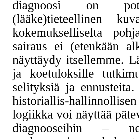
diagnoosi on pot
(lääke)tieteellinen 
kokemukselliselta pohj
sairaus ei (etenkään al
näyttäydy itsellemme. Lä
ja koetuloksille tutkimu
selityksiä ja ennusteita
historiallis-hallinno
logiikka voi näyttää pät
diagnooseihin – ne 