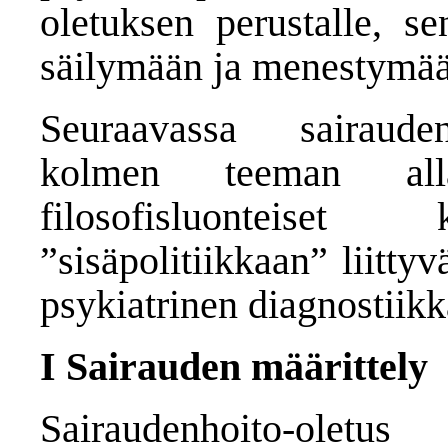
oletuksen perustalle, s
säilymään ja menestymää
Seuraavassa sairaudenh
kolmen teeman alla
filosofisluonteiset
”sisäpolitiikkaan” liitty
psykiatrinen diagnostiikk
I Sairauden määrittely
Sairaudenhoito-olet