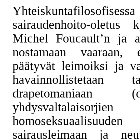
Yhteiskuntafilosofise
sairaudenhoito-oletus k
Michel Foucault’n ja an
nostamaan vaaraan, et
päätyvät leimoiksi ja va
havainnollistetaan t
drapetomaniaan (d
yhdysvaltalaisorjien
homoseksuaalisuuden 
sairausleimaan ja neuv