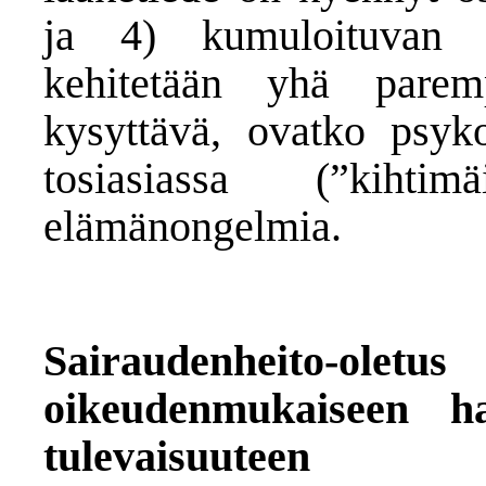
ja 4) kumuloituvan t
kehitetään yhä parem
kysyttävä, ovatko psyk
tosiasiassa (”kihti
elämänongelmia.
Sairaudenheito-ole
oikeudenmukaiseen ha
tulevaisuuteen