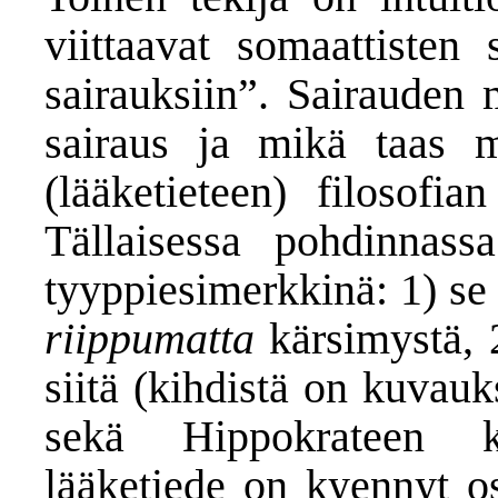
viittaavat somaattisten 
sairauksiin”. Sairauden 
sairaus ja mikä taas
(lääketieteen) filosofi
Tällaisessa pohdinnass
tyyppiesimerkkinä: 1) se 
riippumatta
kärsimystä, 
siitä (kihdistä on kuvauk
sekä Hippokrateen ki
lääketiede on kyennyt os