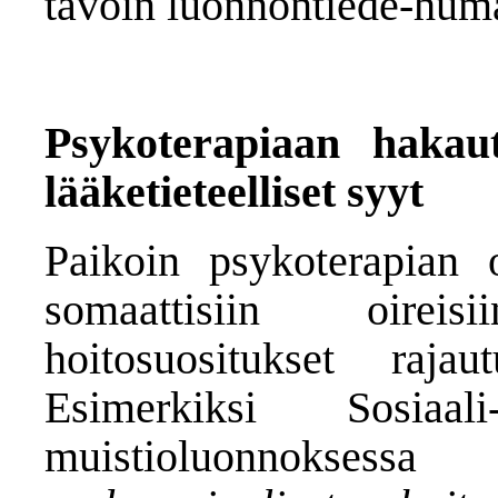
tavoin luonnontiede-huma
Psykoterapiaan hakau
lääketieteelliset syyt
Paikoin psykoterapian 
somaattisiin oirei
hoitosuositukset rajau
Esimerkiksi Sosiaal
muistioluonnoksess