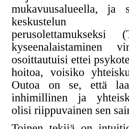
mukavuusalueella, ja s
keskustelun kys
perusolettamukseksi 
kyseenalaistaminen v
osoittautuisi ettei psyko
hoitoa, voisiko yhteisk
Outoa on se, että laaj
inhimillinen ja yhteisk
olisi riippuvainen sen sa
Toinen tekijä on intuiti