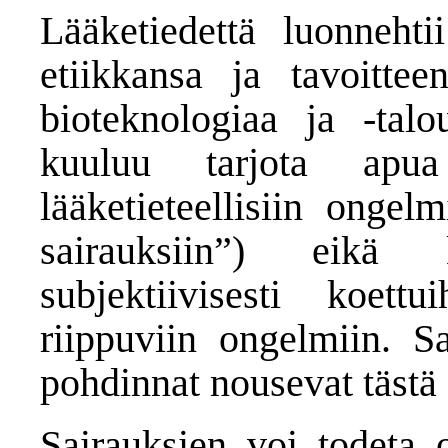
Lääketiedettä luonnehti
etiikkansa ja tavoitte
bioteknologiaa ja -talou
kuuluu tarjota apu
lääketieteellisiin ongel
sairauksiin”) eikä 
subjektiivisesti koettu
riippuviin ongelmiin. S
pohdinnat nousevat tästä 
Sairauksien voi todeta o