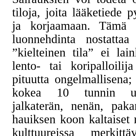
tiloja, joita lääketiede 
ja korjaamaan. Tämä it
luonnehdinta nostattaa 
”kielteinen tila” ei lai
lento- tai koripalloili
pituutta ongelmallisena
kokea 10 tunnin une
jalkaterän, nenän, paka
hauiksen koon kaltaiset 
kulttuureissa merkittä