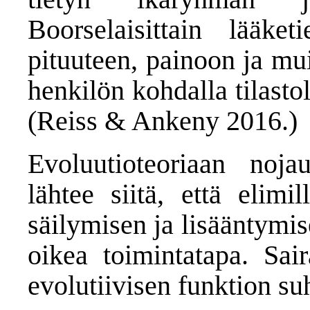
Boorselaisittain lääket
pituuteen, painoon ja mui
henkilön kohdalla tilasto
(Reiss & Ankeny 2016.)
Evoluutioteoriaan noja
lähtee siitä, että elimi
säilymisen ja lisääntymis
oikea toimintatapa. Sai
evolutiivisen funktion s