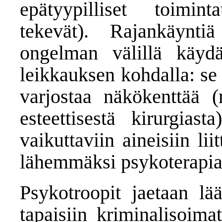
epätyypilliset toimin
tekevät). Rajankäynti
ongelman välillä käyd
leikkauksen kohdalla: se
varjostaa näkökenttää 
esteettisestä kirurgiast
vaikuttaviin aineisiin lii
lähemmäksi psykoterapia
Psykotroopit jaetaan lää
tapaisiin kriminalisoima