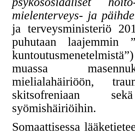
psykososiaaliset hoi
mielenterveys- ja päihd
ja terveysministeriö 20
puhutaan laajemmin ”p
kuntoutusmenetelmistä”
muassa masennuks
mielialahäiriöön, trau
skitsofreniaan se
syömishäiriöihin.
Somaattisessa lääketietee