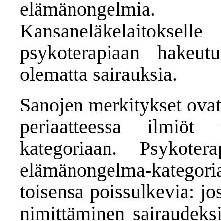
elämänongelmia. V
Kansaneläkelaitokselle
psykoterapiaan hakeut
olematta sairauksia.
Sanojen merkitykset ovat
periaatteessa ilmiö
kategoriaan. Psykoter
elämänongelma-kategoriat
toisensa poissulkevia: j
nimittäminen sairaudeksi