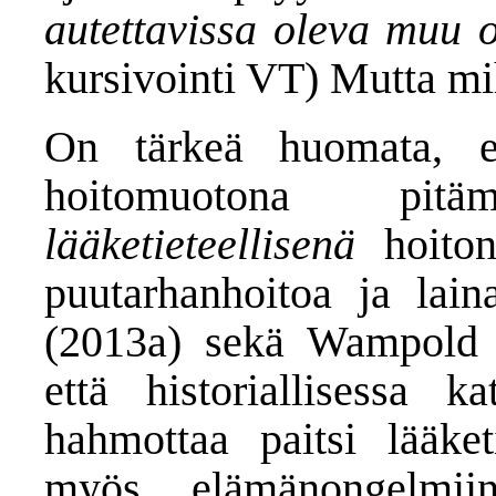
autettavissa oleva muu 
kursivointi VT) Mutta mi
On tärkeä huomata, et
hoitomuotona pitä
lääketieteellisenä
hoiton
puutarhanhoitoa ja lain
(2013a) sekä Wampold j
että historiallisessa k
hahmottaa paitsi lääke
myös elämänongelmiin