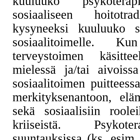
kuuluuko psykoterap
sosiaaliseen hoitot
kysyneeksi kuuluuko se
sosiaalitoimelle. K
terveystoimen käsittee
mielessä ja/tai aivoiss
sosiaalitoimen puittees
merkityksenantoon, eläm
sekä sosiaalisiin roolei
kriiseistä. Psykotera
suuntauksissa (ks. esim