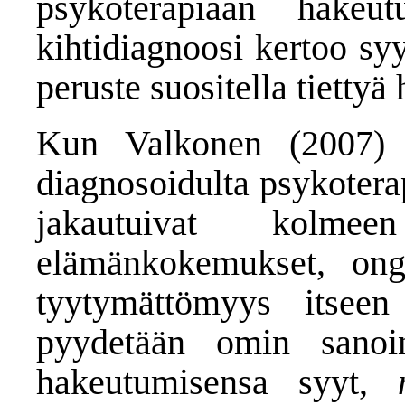
psykoterapiaan hake
kihtidiagnoosi kertoo syy
peruste suositella tiettyä 
Kun Valkonen (2007) t
diagnosoidulta psykotera
jakautuivat kolmee
elämänkokemukset, onge
tyytymättömyys itsee
pyydetään omin sanoi
hakeutumisensa syyt,