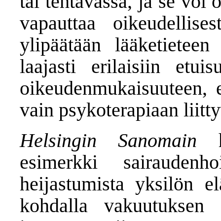
tai tehtävässä, ja se voi 
vapauttaa oikeudellises
ylipäätään lääketieteen
laajasti erilaisiin etui
oikeudenmukaisuuteen, e
vain psykoterapiaan liit
Helsingin Sanomain
hi
esimerkki sairaudenhoit
heijastumista yksilön e
kohdalla vakuutuksen o