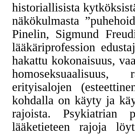
historiallisista kytköksis
näkökulmasta ”puhehoid
Pinelin, Sigmund Freudi
lääkäriprofession edusta
hakattu kokonaisuus, va
homoseksuaalisuus, 
erityisalojen (esteettin
kohdalla on käyty ja käy
rajoista. Psykiatrian p
lääketieteen rajoja löy