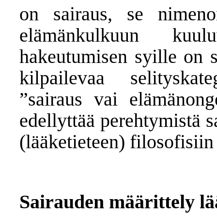
on sairaus, se nimen
elämänkulkuun kuulu
hakeutumisen syille on si
kilpailevaa selityska
”sairaus vai elämänong
edellyttää perehtymistä s
(lääketieteen) filosofisi
Sairauden määrittely lä