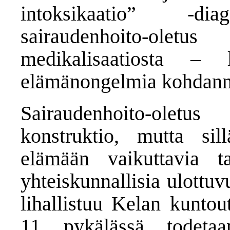
intoksikaatio” -dia
sairaudenhoito-ole
medikalisaatiosta –
elämänongelmia kohdanne
Sairaudenhoito-oletus
konstruktio, mutta sil
elämään vaikuttavia tal
yhteiskunnallisia ulottuv
lihallistuu Kelan kuntou
11 pykälässä todetaa