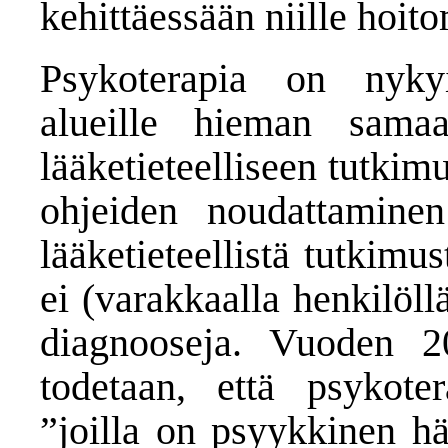
kehittäessään niille hoit
Psykoterapia on nykyi
alueille hieman sama
lääketieteelliseen tutki
ohjeiden noudattaminen
lääketieteellistä tutkim
ei (varakkaalla henkilöllä
diagnooseja. Vuoden 2
todetaan, että psykoter
”joilla on psyykkinen h