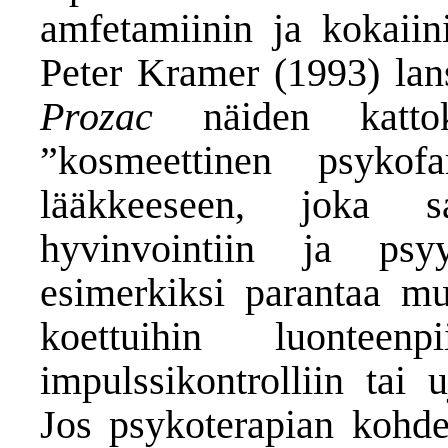
amfetamiinin ja kokaiini
Peter Kramer (1993) lan
Prozac
näiden kattokä
”kosmeettinen psykofa
lääkkeeseen, joka sa
hyvinvointiin ja psy
esimerkiksi parantaa mui
koettuihin luonteen
impulssikontrolliin tai 
Jos psykoterapian kohde 