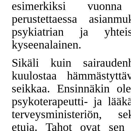
esimerkiksi vuonna 
perustettaessa asianmu
psykiatrian ja yhte
kyseenalainen.
Sikäli kuin sairaudenh
kuulostaa hämmästyttäv
seikkaa. Ensinnäkin ole
psykoterapeutti- ja lääk
terveysministeriön, se
etuja. Tahot ovat sen 