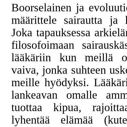
Boorselainen ja evoluuti
määrittele sairautta ja 
Joka tapauksessa arkiel
filosofoimaan sairausk
lääkäriin kun meillä 
vaiva, jonka suhteen usk
meille hyödyksi. Lääkär
lankeavan omalle ammat
tuottaa kipua, rajoit
lyhentää elämää (kute