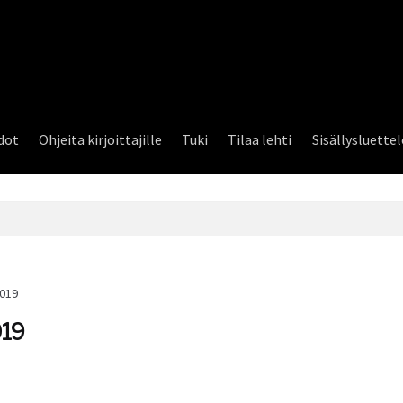
dot
Ohjeita kirjoittajille
Tuki
Tilaa lehti
Sisällysluette
2019
19