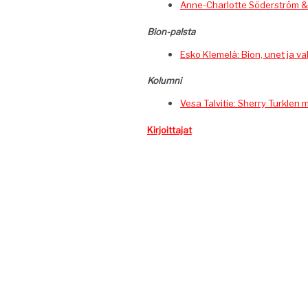
Anne-Char­lotte Söder­ström &
Bion-pal­s­ta
Esko Klemelä: Bion, unet ja v
Kolum­ni
Vesa Talvi­tie: Sher­ry Turklen m
Kir­joit­ta­jat