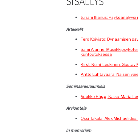
SISÄLLYS
Juhani Ihanus: Psyko­ana­lyys
Artikke­lit
Tero Koivis­to: Dynaamisen psyko
Sami Alanne: Musi­ikkip­sykoter­
kuntoutuksessa
Kirsti Rei­ni-Lesk­i­nen: Gus­t
Ant­to Luh­tavaara: Naisen vai­
Sem­i­naariku­u­lu­misia
Vuokko Hägg, Kaisa-Maria Lesk­i
Arvioin­te­ja
Ossi Takala: Alex Michaelides: H
In memo­ri­am