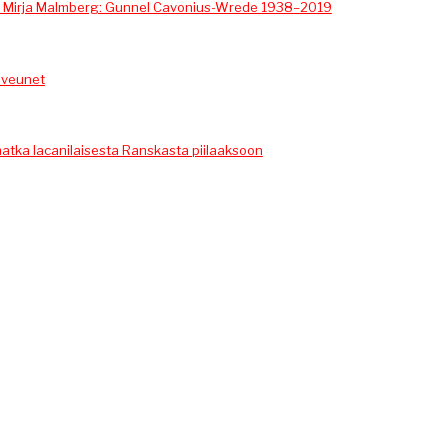
 Mir­ja Malm­berg: Gun­nel Cavo­nius-Wrede 1938–2019
alveunet
at­ka lacani­lais­es­ta Ran­skas­ta piilaaksoon