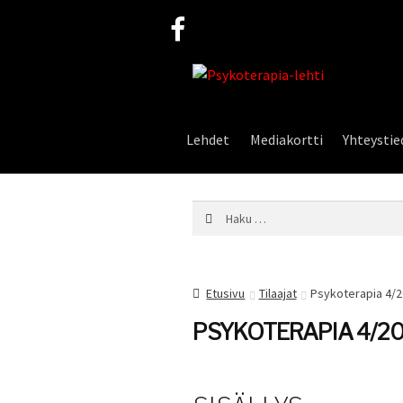
Siirry
Siirry
navigointiin
sisältöön
Lehdet
Mediakortti
Yhteystie
Haku:
Etusivu
Tilaajat
Psykoterapia 4/
PSYKOTERAPIA 4/20