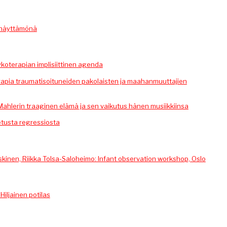
i näyttämönä
ter­api­an implisi­it­ti­nen agenda
apia trau­ma­ti­soitunei­den pako­lais­ten ja maa­han­muut­ta­jien
av Mahlerin traagi­nen elämä ja sen vaiku­tus hänen musiikkiinsa
etus­ta regressiosta
­nen, Riik­ka Tol­sa-Salo­heimo: Infant obser­va­tion work­shop, Oslo
il­jainen potilas