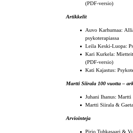
(
PDF-versio
)
Artikkelit
Auvo Karhumaa: Allian
psykoterapiassa
Leila Keski-Luopa: Ps
Kari Kurkela: Miettei
(
PDF-versio
)
Kati Kajastus: Psyko
Martti Siirala 100 vuotta – ar
Juhani Ihanus: Martti
Martti Siirala & Gaeta
Arviointeja
Pirjo Tuhkasaari & Vu