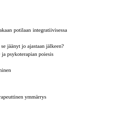
aan potilaan integratiivisessa
se jäänyt jo ajastaan jälkeen?
 ja psykoterapian poiesis
minen
terapeuttinen ymmärrys