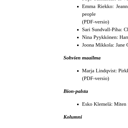
Emma Riekko: Jeanne 
people
(
PDF-versio
)
Sari Sundvall-Piha: Ch
Nina Pyykkönen: Harr
Joona Mikkola: Jane 
Sohvien maailma
Marja Lindqvist: Pirkk
(
PDF-versio
)
Bion-palsta
Esko Klemelä: Miten mi
Kolumni