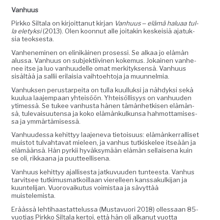
Van­hu­us
Pirkko Sil­ta­la on kir­joit­tanut kir­jan
Van­hu­us ‒ elämä halu­aa
tul­
la ele­tyk­si
(2013). Olen koon­nut alle joitakin keskeisiä ajatuk­
sia teoksesta.
Van­hen­e­m­i­nen on elinikäi­nen pros­es­si. Se alkaa jo elämän
alus­sa. Van­hu­us on sub­jek­ti­ivi­nen koke­mus. Jokainen van­he­
nee itse ja luo van­hu­udelle omat merk­i­tyk­sen­sä. Van­hu­us
sisältää ja sal­lii eri­laisia vai­h­toe­hto­ja ja muunnelmia.
Van­huk­sen perus­tarpei­ta on tul­la kuul­luk­si ja nähdyk­si sekä
kuu­lua laa­jem­paan yhteisöön. Yhteisöl­lisyys on van­hu­u­den
ytimessä. Se tukee van­hus­ta hänen tämän­hetkisen elämän­
sä, tule­vaisuuten­sa ja koko elämänkulkun­sa hah­mot­tamises­
sa ja ymmärtämisessä.
Van­hu­udessa kehit­tyy laa­jene­va tietoisu­us: elämänker­ral­liset
muis­tot tul­vah­ta­vat mieleen, ja van­hus tutkiskelee itseään ja
elämään­sä. Hän pyrkii hyväksymään elämän sel­l­aise­na kuin
se oli, rikkaana ja puutteellisena.
Van­hu­us kehit­tyy ajal­lis­es­ta jatku­vu­u­den tun­teesta. Van­hus
tarvit­see tutkimus­matkoil­laan vierelleen kanssakulk­i­jan ja
kuun­teli­jan. Vuorovaiku­tus voimis­taa ja sävyt­tää
muistelemista.
Eräässä lehti­haas­tat­telus­sa (Mus­tavuori 2018) ollessaan 85-
vuo­tias Pirkko Sil­ta­la ker­toi, että hän oli alka­nut vuot­ta