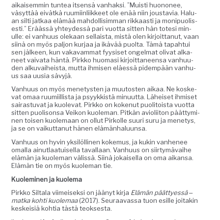
aikaisem­min tun­tea itsen­sä van­hak­si. ”Muisti huononee,
väsyt­tää eivätkä ruumi­in­li­ik­keet ole enää niin jous­tavia. Halu­
an silti jatkaa elämää mah­dol­lisim­man rikkaasti ja monipuolis­
es­ti.” Eräässä yhtey­dessä pari vuot­ta sit­ten hän tote­si min­
ulle: ei van­hu­us olekaan sel­l­aista, mis­tä olen kir­joit­tanut, vaan
siinä on myös paljon kur­jaa ja ikävää puol­ta. Tämä tapah­tui
sen jäl­keen, kun vakavam­mat fyy­siset ongel­mat oli­vat alka­
neet vai­va­ta hän­tä. Pirkko huo­masi kir­joit­ta­neen­sa van­hu­u­
den alku­vai­heista, mut­ta ihmisen eläessä pidem­pään van­hu­
us saa uusia sävyjä.
Van­hu­us on myös mene­tys­ten ja muu­tosten aikaa. Ne koske­
vat omaa ruumi­il­lista ja psyykkistä min­u­ut­ta. Läheiset ihmiset
sairas­tu­vat ja kuol­e­vat. Pirkko on kokenut puoli­toista vuot­ta
sit­ten puolison­sa Veikon kuole­man. Pitkän avi­o­li­iton päät­tymi­
nen toisen kuole­maan on ollut Pirkolle suuri suru ja mene­tys,
ja se on vaikut­tanut hänen elämänhaluunsa.
Van­hu­us on hyvin yksilölli­nen koke­mus, ja kukin van­he­nee
oma­l­la ain­ut­laa­tuisel­la taval­laan. Van­hu­us on siir­tymä­vai­he
elämän ja kuole­man välis­sä. Siinä jokaisel­la on oma aikansa.
Elämän tie on myös kuole­man tie.
Kuolem­i­nen ja kuolema
Pirkko Sil­ta­la viimeisek­si on jäänyt kir­ja
Elämän päät­tyessä ‒
mat­ka kohti kuole­maa
(2017). Seu­raavas­sa tuon esille joitakin
keskeisiä kohtia tästä teoksesta.