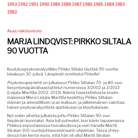
1993
1992
1991
1990
1989
1988
1987
1986
1985
1984
1983
Tuki
1982
Tilaa lehti
Avaa näköisversio
MARJA LINDQVIST: PIRKKO SILTALA
90 VUOTTA
Sisällysluettelot
Koulu­tusp­syko­ana­lyytikko Pirkko Sil­ta­la täyt­tää 90 vuot­ta
lokaku­un 30. päivä. Lämpimät onnit­te­lut Pirkolle!
Kirjaudu sisään
Psykoter­apia
-lehti on julkaissut Pirkko Sil­ta­lan 70- ja 80-vuo­
tis­syn­tymäpäivähaas­tat­te­lut numerois­sa 3/2002 ja 2/2013
(Lei­jala-Mart­ti­la 2002; 2013). Näistä haas­tat­teluista ensim­
mäisessä Mervi Lei­jala-Mart­ti­la keskit­tyy Pirkko Sil­ta­lan
elämän ja ammatil­lisen uran kulku­un, ja jälkim­mäi­nen val­ot­taa
hänen psyko­ana­lyyt­tistä ajat­telu­aan ja kirjoituksiaan.
Nyt onkin aihet­ta julka­ista jut­tu Pirkko Sil­ta­lan 90-vuo­
tispäivän kun­ni­ak­si. Asia tuli puheek­si, kun kävin tapaa­mas­sa
Pirkkoa espoolaises­sa hoivakodis­sa ja vein hänelle Mart­ti
Siiralan 100-vuo­tisjuh­lassem­i­naarin ohjel­man. Tässä yhtey­
dessä hän ker­toi myös, että hän oli ollut Mart­ti Siiralan