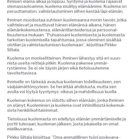
Ihmisen elämä alkaa ja lop­puu. Syn­tymä ja kuole­ma rajaa­vat
ole­mas­saoloamme, kuole­ma sisäl­tyy elämäämme. Kuole­ma on
peru­ut­tam­a­ton, valmis­tau­tu­mi­nen siihen kestää läpi elämän.
Ihmi­nen muo­dostaa suh­teen kuole­maansa monin tavoin, jot­ka
vai­htel­e­vat ja muut­tuvat hänen elämän­sä aikana, hänen
elämänkoke­musten­sa, elämän­ti­lantei­den­sa ja per­soon­al­
lisuuten­sa mukaan. ”Puhues­sani kuolemis­es­ta ja kuole­mas­ta
tarkoi­tan kuolemisel­la tapah­tu­maa, jos­sa olem­i­nen sisältää
oloti­lan ja valmis­tau­tu­misen kuole­maan”, kir­joit­taa Pirkko
Siltala.
Kuole­ma on moniselit­teinen. Ihmi­nen läh­estyy sitä eri suun­
nista usei­ta reit­te­jä pitkin. Kuole­ma pak­e­nee ymmär­
rystämme. Se ei ole täysin jär­jen eikä tietoisu­utemme
tavoitettavissa.
Ihmiselle on tärkeää avau­tua kuole­man todel­lisu­u­teen, sen
vääjäämät­tömyy­teen. Se herät­tää ahdis­tus­ta, mut­ta sen
avul­la voi löy­tyä tyyn­tymys: oikeus ja mah­dol­lisu­us kuolla.
Kuole­man koke­mus on sidot­tu siihen elämään, jon­ka ihmi­nen
on elänyt. Kuolem­i­nen ja kuole­ma ovat inhimil­li­sistä koke­muk­
sista henkilökohtaisimmat.
Tietoisu­us kuole­mas­ta on edel­ly­tys elämän ymmärtämiselle ja
port­ti tule­vaan, kuole­man jäl­keen, jos­ta jokaisel­la on omat
mielikuvansa.
Pirkko Sil­ta­la kir­joit­taa: ”Oma ammatill­i­nen työni psyko­ana­