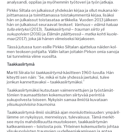
analysan­di, oppi­las ja myöhem­min työ­toveri ja työn jatkaja.
Pirkko Sil­ta­la on julkaissut yhdek­sän kir­jaa ja ollut mukana kir­
joit­ta­mas­sa ja toimit­ta­mas­sa tois­takym­men­tä kir­jaa, lisäk­si
hän on julkaissut tois­tasa­taa artikke­lia. Vuo­den 2013 jäl­keen
hän on julkaissut seu­raa­vat teok­set:
Van­hu­us ‒ elämä halu­aa
tul­la ele­tyk­si
(2013),
Taakkasi­ir­tymä ‒ trau­man siir­to yli
sukupolvien
(2016) ja
Elämän päät­tyessä ‒ mat­ka kohti kuole­
maa
(2017), joka jäi hänen viimeisek­si kirjakseen.
Tässä jutus­sa tuon esille Pirkko Sil­ta­lan ajat­telua näi­den kol­
men teok­sen poh­jal­ta. Väli­in lai­tan joitakin Pirkon omia sano­ja
tai tun­nelmia viime vuosilta.
Taakkasi­ir­tymä
Mart­ti Siirala loi
taakkasi­ir­tymä
-käsit­teen 1960-luvul­la. Hän
kiteyt­ti sen näin: ”Se, mikä ei tule yhdessä jae­tuk­si, tulee
jonkun kan­net­tavak­si ‒ taakkasiirtymäksi.”
Taakkasi­ir­tymäk­si kut­su­taan vaimen­net­tu­jen ja työstämät­
tömien trau­maat­tis­ten koke­musten siir­tyvää per­in­töä
sukupolves­ta toiseen. Nyky­isin samaa ilmiötä kuvataan
ylisukupolvisi­na trau­moina
.
Taakkasi­ir­tymä-ilmiö sisältää ajan moni­u­lot­teisu­u­den: ympäril­
lämme on nyky­isyys, men­neisyys, tule­vaisu­us. Tämä merk­it­
see myös mah­dol­lisu­ut­ta muu­tok­seen, taakkasi­ir­tymän
katkeamiseen ‒ tois­tos­ta pois. Yhteinen koke­musti­eto johtaa
ylisukupolvis­ten trau­mo­jen uudelleen­jakamiseen ja antaa