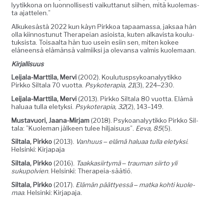
lyytikkona on luon­nol­lis­es­ti vaikut­tanut siihen, mitä kuole­mas­
ta ajattelen.”
Alkukesästä 2022 kun käyn Pirkkoa tapaa­mas­sa, jak­saa hän
olla kiin­nos­tunut Ther­a­peian asioista, kuten alka­v­ista koulu­
tuk­sista. Toisaal­ta hän tuo usein esi­in sen, miten kokee
eläneen­sä elämän­sä valmi­ik­si ja ole­vansa valmis kuolemaan.
Kir­jal­lisu­us
Lei­jala-Mart­ti­la, Mervi
(2002). Koulu­tusp­syko­ana­lyytikko
Pirkko Sil­ta­la 70 vuot­ta.
Psykoter­apia, 21
(3), 224‒230.
Lei­jala-Mart­ti­la, Mervi
(2013). Pirkko Sil­ta­la 80 vuot­ta. Elämä
halu­aa tul­la ele­tyk­si.
Psykoter­apia, 32
(2), 143–149.
Mus­tavuori, Jaana-Mir­jam
(2018). Psyko­ana­lyytikko Pirkko Sil­
ta­la: ”Kuole­man jäl­keen tulee hil­jaisu­us”.
Eeva, 85
(5).
Sil­ta­la, Pirkko
(2013).
Van­hu­us ‒ elämä halu­aa tul­la ele­tyk­si
.
Helsin­ki: Kirjapaja
Sil­ta­la, Pirkko
(2016).
Taakkasi­ir­tymä ‒ trau­man siir­to yli
sukupolvien
. Helsin­ki: Therapeia-säätiö.
Sil­ta­la, Pirkko
(2017).
Elämän päät­tyessä ‒ mat­ka kohti kuole­
maa
. Helsin­ki: Kirjapaja.