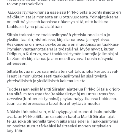
toivon perspektiivin.
Taakkasir­tymä
-kir­jansa esseis­sä Pirkko Sil­ta­la pohtii ilmiötä eri
näkökul­mista ja mon­es­ta eri ulot­tuvu­ud­es­ta. Ydi­na­jatuk­se­na
on esit­tää yksis­sä kan­sis­sa näke­mys siitä, mitä kaikkea
taakkasi­ir­tymä pitää sisällään.
Sil­ta­la tarkastelee taakkasi­ir­tymää yhteiskun­nal­lisel­la ja
yksilön tasol­la, his­to­ri­as­sa, kir­jal­lisu­udessa ja myyteis­sä.
Keskeisenä on myös psykoter­apia eri muodois­saan taakkasi­
ir­tymien vas­taan­ot­ta­jana ja työstäjänä. Myös myytit, kuten
Oidi­pus ja Kuller­vo, ovat taakkasi­ir­tymän kan­ta­jia ja ilmaisi­joi­
ta. Samoin kir­jal­lisu­us ja sen muisti avaa­vat uusia näkymiä
aiheeseen.
Sil­ta­la kuvaa myös saame­lais­ten kohtaloa, joka ker­too syväl­
lis­es­ti ja moni­u­lot­teis­es­ti taakkasi­ir­tymään sisäl­tyvistä
yhteisöl­li­sistä ja yksilöl­li­sistä kokemuksista.
Tuodessaan esi­in Mart­ti Siiralan ajat­telua Pirkko Sil­ta­la kir­joit­
taa siitä, miten
trans­fer
(taakkasi­ir­tymä) muun­tuu
trans­fer­
enssik­si
(tun­teen­si­ir­tymäk­si) psyko­ana­lyyt­tisessä hoi­dos­sa.
Juuri trans­fer­enssis­sa tapah­tuu eheyt­tävä muutos.
Näk­isin tärkeäk­si sen, että nykyp­sykoter­apeut­tisukupolville
avataan Pirkko Sil­ta­lan essei­den kaut­ta Mart­ti Siiralan ajat­
telua, joka oli monel­la tavoin aikaansa edel­lä. Taakkasi­ir­tymä
on osoit­tau­tunut tärkeäk­si käsit­teek­si mon­en eri­ty­isalan
käyttöön.