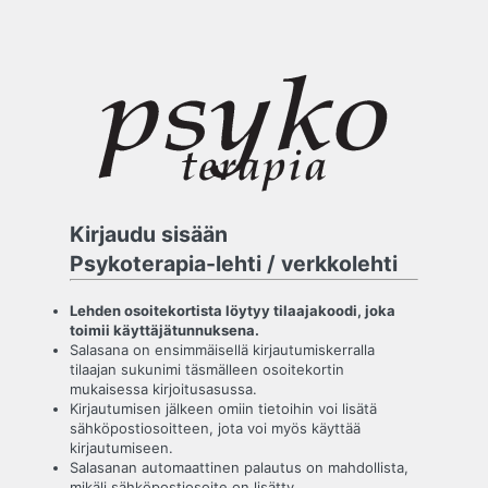
Kirjaudu sisään
Psykoterapia-lehti / verkkolehti
Lehden osoitekortista löytyy tilaajakoodi, joka
toimii käyttäjätunnuksena.
Salasana on ensimmäisellä kirjautumiskerralla
tilaajan sukunimi täsmälleen osoitekortin
mukaisessa kirjoitusasussa.
Kirjautumisen jälkeen omiin tietoihin voi lisätä
sähköpostiosoitteen, jota voi myös käyttää
kirjautumiseen.
Salasanan automaattinen palautus on mahdollista,
mikäli sähköpostiosoite on lisätty.