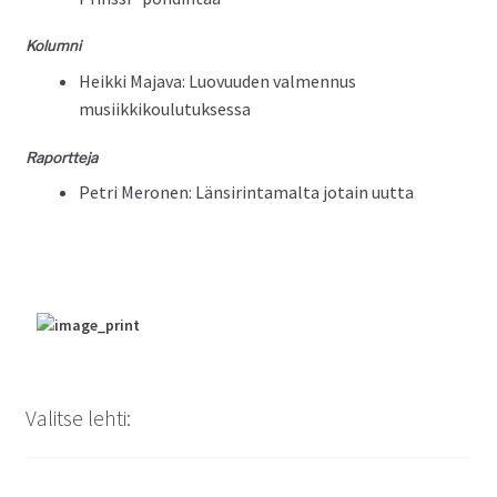
Kolum­ni
Heik­ki Maja­va: Luovu­u­den val­men­nus
musiikkikoulutuksessa
Raport­te­ja
Petri Mero­nen: Län­sir­in­ta­mal­ta jotain uutta
Valitse lehti: