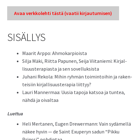
Ohjeita kirjoittajille
Avaa verkkole­hti tästä (vaatii kir­jau­tu­misen)
Tuki
SISÄLLYS
Tilaa lehti
Maar­it Arp­po: Ahmokarpioista
Sil­ja Mäki, Riit­ta Papunen, Sei­ja Viitanie­mi: Kir­jal­
lisu­uster­api­as­ta ja sen sovelluksista
Sisällysluettelot
Juhani Reko­la: Mihin ryh­män toim­intoi­hin ja rak­en­
teisi­in kir­jal­lisu­uster­apia liittyy?
Lau­ri Man­ner­maa: Uusia tapo­ja kat­soa ja tun­tea,
Kirjaudu sisään
nähdä ja oivaltaa
Luet­tua
Heli Mer­ta­nen, Eugen Drew­er­mann: Vain sydämel­lä
näkee hyvin — de Saint Exu­peryn sadun “Pikku
Prinssi” pohdintaa