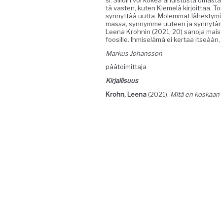
si. Sil­loin voi kokea ahdis­tus­ta omas
tä vas­ten, kuten Klemelä kir­joit­taa. 
syn­nyt­tää uut­ta. Molem­mat läh­estym
mas­sa, syn­nymme uuteen ja syn­nytäm
Leena Krohnin (2021, 20) sano­ja mais­t
foosille. Ihmiselämä ei ker­taa itseään,
Markus Johans­son
pää­toimit­ta­ja
Kir­jal­lisu­us
Krohn, Leena
(2021).
Mitä en koskaan 