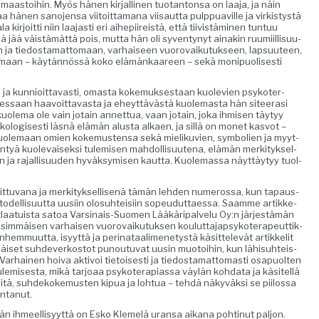
maas­toi­hin. Myös hänen kir­jalli­nen tuotan­ton­sa on laa­ja, ja näin
taa hänen sano­jen­sa viitoit­ta­mana viisaut­ta pulp­puaville ja virk­istys­tä
la kir­joit­ti niin laa­jasti eri aihep­i­ireistä, että tiivistämi­nen tun­tuu
jää väistämät­tä pois, mut­ta hän oli syven­tynyt ainakin ruumi­il­lisu­u­
een ja tiedosta­mat­tomaan, varhaiseen vuorovaiku­tuk­seen, lap­su­u­teen,
e­maan – käytän­nössä koko elämänkaa­reen – sekä monipuolis­es­ti
ti ja kun­nioit­tavasti, omas­ta koke­muk­ses­taan kuole­vien psykoter­
t­taes­saan haavoit­tavas­ta ja eheyt­tävästä kuole­mas­ta hän siteerasi
 kuole­ma ole vain jotain annet­tua, vaan jotain, joka ihmisen täy­tyy
­o­gis­es­ti läs­nä elämän alus­ta alka­en, ja sil­lä on mon­et kasvot –
uole­maan omien koke­musten­sa sekä mieliku­vien, sym­bol­ien ja myyt­
n­tyä kuol­e­vaisek­si tulemisen mah­dol­lisuute­na, elämän merk­i­tyk­sel­
ja rajal­lisu­u­den hyväksymisen kaut­ta. Kuole­mas­sa näyt­täy­tyy tuol­
oit­tuvana ja merk­i­tyk­sel­lisenä tämän lehden numerossa, kun tapaus­
del­lisu­ut­ta uusi­in olo­suhteisi­in sopeudut­taes­sa. Saamme artikke­
t­laa­tu­ista satoa Varsi­nais-Suomen Lääkäri­palvelu Oy:n jär­jestämän
sim­mäisen varhaisen vuorovaiku­tuk­sen koulut­ta­jap­sykoter­apeut­tik­
hem­muut­ta, isyyt­tä ja peri­nataal­imene­tys­tä käsit­televät artikke­lit
Sisäiset suhde­v­erkos­tot punoutu­vat uusin muo­toi­hin, kun lähisuhteis­
Varhainen hoi­va aktivoi tietois­es­ti ja tiedosta­mat­tomasti osa­puolten
lemis­es­ta, mikä tar­joaa psykoter­api­as­sa väylän koh­da­ta ja käsitel­lä
eitä, suhdekoke­musten kipua ja lohtua – tehdä näkyväk­si se piilos­sa
antanut.
ämän ihmeel­lisyyt­tä on Esko Klemelä uransa aikana poht­in­ut paljon.