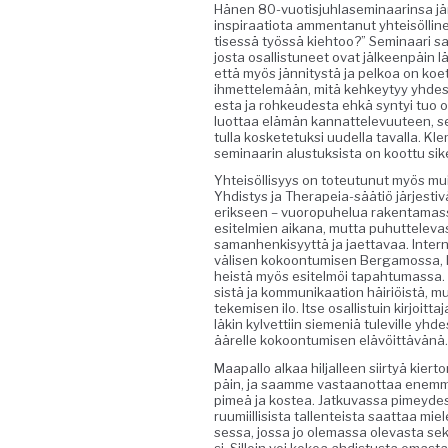
Hänen 80-vuo­tisjuh­lasem­i­naarin­sa jär­
inspi­raa­tio­ta ammen­tanut yhteisölli
tisessä työssä kiehtoo?” Sem­i­naari sai 
jos­ta osal­lis­tuneet ovat jäl­keen­päin 
että myös jän­ni­tys­tä ja pelkoa on koet­t
ihmettelemään, mitä kehkey­tyy yhdessä
es­ta ja rohkeud­es­ta ehkä syn­tyi tuo os
luot­taa elämän kan­nat­tele­vu­u­teen, s
tul­la kos­kete­tuk­si uudel­la taval­la. 
sem­i­naarin alus­tuk­sista on koot­tu sik­
Yhteisöl­lisyys on toteu­tunut myös muis
Yhdis­tys ja Ther­a­peia-säätiö jär­jes­tivä
erik­seen – vuorop­uhelua rak­en­ta­mas­s
esitelmien aikana, mut­ta puhut­tel­ev­as
saman­henkisyyt­tä ja jaet­tavaa. Inter­n
välisen kokoon­tu­misen Berg­amossa, Ital
heistä myös esitelmöi tapah­tu­mas­sa. 
sistä ja kom­mu­nikaa­tion häir­iöistä, mu
tekemisen ilo. Itse osal­lis­tu­in kir­joit­
läkin kyl­vetti­in siemeniä tuleville y
äärelle kokoon­tu­misen elävöit­tävänä. K
Maa­pal­lo alkaa hil­jalleen siir­tyä kie
päin, ja saamme vas­taan­ot­taa enem­mä
pimeä ja kostea. Jatku­vas­sa pimey­dessä
ruumi­il­li­sista tal­len­teista saat­taa m
ses­sa, jos­sa jo ole­mas­sa olev­as­ta se