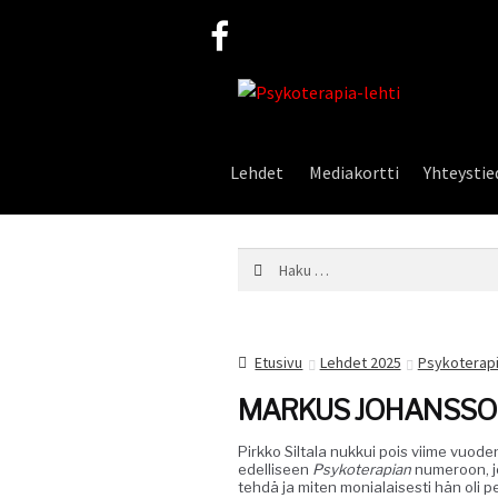
Siirry
Siirry
navigointiin
sisältöön
Lehdet
Mediakortti
Yhteystie
Haku:
Etusivu
Lehdet 2025
Psykoterapi
MARKUS JOHANSSON
Pirkko Sil­ta­la nukkui pois viime vuo­den 
edel­liseen
Psykoter­api­an
numeroon, jos
tehdä ja miten moni­alais­es­ti hän oli p