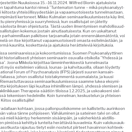
jestet­ti­in Nuuk­sios­sa 15.–16.11.2024. Wil­fred Bion­in ajatuk­sista
­nen tapah­tu­ma kan­toi nimeä ”Tun­tem­aton tunne – mikä psyko­ana­lyyt­
kiitos­ta yhteisöl­lisyy­destään ja vapaa­muo­tois­es­ta tun­nel­mas­taan,
lämpimästi ker­toneet. Mikko Kul­malan sem­i­naariku­u­lu­mis­es­ta käy ilmi,
u pien­ryh­mis­sä ja suur­ryh­mis­sä, kun osal­lis­tu­jat on jätet­ty
olosta ilman ohjeis­tus­ta. Tästä uuden ilmen­tymisen mah­dol­lisu­ud­
al­lis­tu­jien koke­mus jostain ain­ut­laa­tuis­es­ta. Kun on uskaltanut
e parhaim­mil­laan palk­it­see tar­joa­mal­la jotain ennen­näkemätön­tä, voi
Klemelä on itse kir­joit­tanut vapaa­muo­tois­es­ti omas­ta esitelmästään, ja
er­mä kau­ni­ita, kos­ket­tavia ja ajatuk­sia herät­tele­viä kirjoituksia.
­sa sem­i­naareis­sa ja kokoon­tu­mi­sis­sa. Suomen Psyko­ana­lyyt­ti­nen
t his­to­ri­al­lis­es­ti yhteisen sem­i­naarin osu­val­la otsikol­la ”Yhdessä ja
a”. Joona Mikko­la kir­joit­taa läm­min­henkises­tä tun­nel­mas­ta
ti myös esitelmien välis­sä, lounas- ja kahvi­tauoil­la, ollaan löy­det­ty
a­tion­al Forum of Psy­cho­analy­sis (IFPS) jär­jesti suuren kan­sain­
­ias­sa, johon osal­lis­tui tois­takym­men­tä suo­ma­laista, ja kuusi
Riemas­tut­tavas­sa sem­i­naariku­u­lu­mises­sa saamme lukea eksymi­
t­ta kir­joituk­sen läpi kuul­taa inhimilli­nen läm­pö, yhdessä olemisen ja
ta­jak­linikkaan Ther­a­peia-säätiön tilois­sa 1.2.2025, ja uskoak­seni siel­
hdessä tekemisen hedelmille. Koin tun­nel­man, keskustelun ja yhteisen
iitos osallistujille!
r­toradal­laan kohtaan, jos­sa pal­lon­puoliskomme on kallis­tet­tu aurinkoon
n val­oa tänne pohjoiseen. Vähä­lu­mi­nen ja sateinen talvi on ollut
 mieli kään­tyy herkem­min sisään­päin, ja val­o­herk­istä ais­til­lis-
ie­len pim­iössä kehit­tyä tun­tei­ta herät­täviä kuvaelmia. Kuin val­oku­vauk­
ka­sotkus­ta rajau­tuu tietyt esi­in nos­te­tut piir­teet havain­non kohteek­