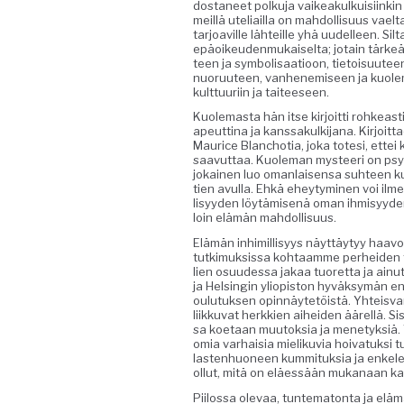
dosta­neet polku­ja vaikeakulkuisi­inkin 
meil­lä uteliail­la on mah­dol­lisu­us vael
tar­joav­ille lähteille yhä uudelleen. Sil­ta­
epäoikeu­den­mukaiselta; jotain tärkeää 
teen ja sym­bol­isaa­tioon, tietoisu­u­t
nuoru­u­teen, van­hen­e­miseen ja kuol
kult­tuuri­in ja taiteeseen.
Kuole­mas­ta hän itse kir­joit­ti rohkeas
apeut­ti­na ja kanssakulk­i­jana. Kir­joi
Mau­rice Blan­chotia, joka tote­si, ettei
saavut­taa. Kuole­man mys­teeri on psykol
jokainen luo oman­laisen­sa suh­teen k
tien avul­la. Ehkä ehey­tymi­nen voi ilme
lisyy­den löytämisenä oman ihmisyy­den 
loin elämän mahdollisuus.
Elämän inhimil­lisyys näyt­täy­tyy haav
tutkimuk­sis­sa kohtaamme per­hei­den to
lien osu­udessa jakaa tuoret­ta ja ain­u
ja Helsin­gin yliopis­ton hyväksymän en
oulu­tuk­sen opin­näytetöistä. Yhteis­van­
liikku­vat herkkien aihei­den äärel­lä. 
sa koetaan muu­tok­sia ja mene­tyk­siä. 
omia varhaisia mieliku­via hoi­vatuk­si tu
las­ten­huoneen kum­mi­tuk­sia ja enkel
ollut, mitä on eläessään mukanaan k
Piilos­sa ole­vaa, tun­tem­aton­ta ja el