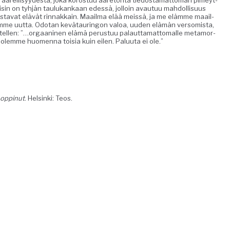
­ta äärel­lisyy­destä, joka koros­tuu ääretön­tä tiedosta­mat­toman pimeyt­
Toisin on tyhjän taulukankaan edessä, jol­loin avau­tuu mah­dol­lisu­us
is­ta­vat elävät rin­nakkain. Maail­ma elää meis­sä, ja me elämme maail­
me uut­ta. Odotan kevä­tau­ringon val­oa, uuden elämän ver­somista,
ellen: ”…orgaa­ni­nen elämä perus­tuu palaut­ta­mat­toma­lle meta­mor­
 olemme huomen­na toisia kuin eilen. Palu­u­ta ei ole.”
oppin­ut
. Helsin­ki: Teos.