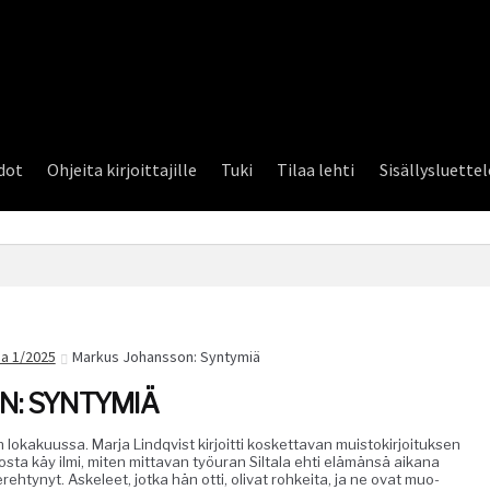
dot
Ohjeita kirjoittajille
Tuki
Tilaa lehti
Sisällysluette
a 1/2025
Markus Johansson: Syntymiä
: SYNTYMIÄ
lokaku­us­sa. Mar­ja Lindqvist kir­joit­ti kos­ket­ta­van muis­tokir­joituk­sen
­ta käy ilmi, miten mit­ta­van työu­ran Sil­ta­la ehti elämän­sä aikana
ere­htynyt. Askeleet, jot­ka hän otti, oli­vat rohkei­ta, ja ne ovat muo­