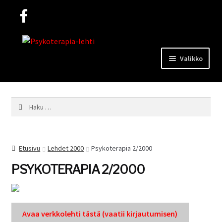
Siirry
Siirry
navigointiin
sisältöön
Valikko
Lehdet
Haku:
Mediakortti
Etusivu
Lehdet 2000
Psykoterapia 2/2000
Yhteystiedot
PSYKOTERAPIA 2/2000
Ohjeita kirjoittajille
Avaa verkkole­hti tästä (vaatii kir­jau­tu­misen)