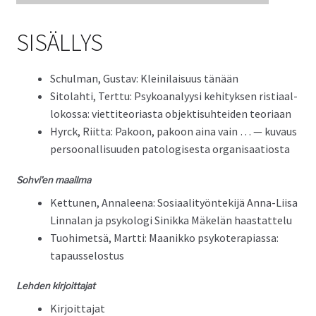
Tuki
SISÄLLYS
Tilaa lehti
Schul­man, Gus­tav: Kleini­laisu­us tänään
Sito­lahti, Tert­tu: Psyko­ana­lyysi kehi­tyk­sen ris­ti­aal­
lokos­sa: viet­ti­teo­ri­as­ta objek­tisuhtei­den teoriaan
Sisällysluettelot
Hyr­ck, Riit­ta: Pakoon, pakoon aina vain … — kuvaus
per­soon­al­lisu­u­den patol­o­gis­es­ta organisaatiosta
Kirjaudu sisään
Sohvi’en maail­ma
Ket­tunen, Annaleena: Sosi­aal­i­työn­tek­i­jä Anna-Liisa
Lin­nalan ja psykolo­gi Sinikka Mäkelän haastattelu
Tuo­himet­sä, Mart­ti: Maanikko psykoter­api­as­sa:
tapausselostus
Lehden kir­joit­ta­jat
Kir­joit­ta­jat