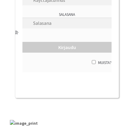
Tuki
SALASANA
Tilaa lehti
Sisällysluettelot
MUISTA?
Kirjaudu sisään