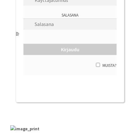
Tuki
SALASANA
Tilaa lehti
Sisällysluettelot
MUISTA?
Kirjaudu sisään