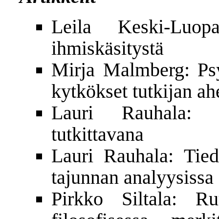
Leila Keski-Luopa
ihmiskäsitystä
Mirja Malmberg: Psyk
kytkökset tutkijan a
Lauri Rauhala: l
tutkittavana
Lauri Rauhala: Tie
tajunnan analyysissa
Pirkko Siltala: R