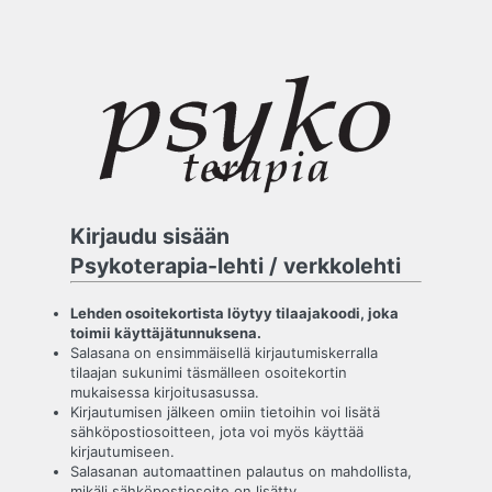
Kirjaudu sisään
Psykoterapia-lehti / verkkolehti
Lehden osoitekortista löytyy tilaajakoodi, joka
toimii käyttäjätunnuksena.
Salasana on ensimmäisellä kirjautumiskerralla
tilaajan sukunimi täsmälleen osoitekortin
mukaisessa kirjoitusasussa.
Kirjautumisen jälkeen omiin tietoihin voi lisätä
sähköpostiosoitteen, jota voi myös käyttää
kirjautumiseen.
Salasanan automaattinen palautus on mahdollista,
mikäli sähköpostiosoite on lisätty.