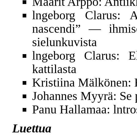
Maarit Arppo: Antiik
lngeborg Clarus: 
nascendi” — ihmisen
sielunkuvista
lngeborg Clarus: 
kattilasta
Kristiina Mälkönen: 
Johannes Myyrä: Se 
Panu Hallamaa: lntros
Luettua