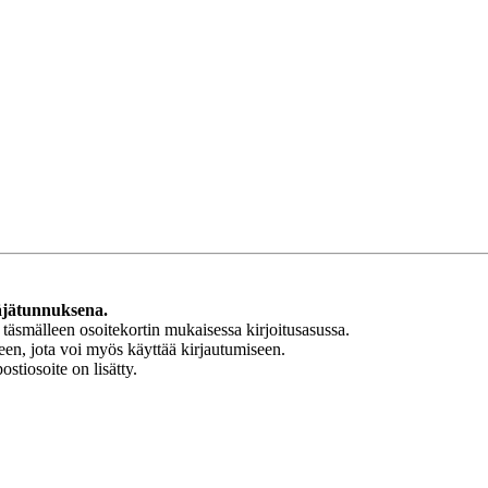
täjätunnuksena.
 täsmälleen osoitekortin mukaisessa kirjoitusasussa.
teen, jota voi myös käyttää kirjautumiseen.
stiosoite on lisätty.