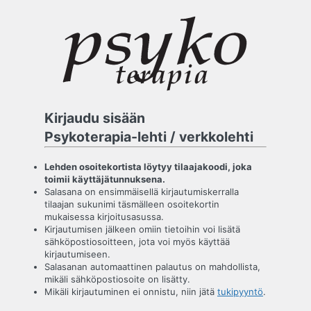
Kirjaudu
sisään
Kirjaudu sisään
Psykoterapia-lehti / verkkolehti
Lehden osoitekortista löytyy tilaajakoodi, joka
toimii käyttäjätunnuksena.
Salasana on ensimmäisellä kirjautumiskerralla
tilaajan sukunimi täsmälleen osoitekortin
mukaisessa kirjoitusasussa.
Kirjautumisen jälkeen omiin tietoihin voi lisätä
sähköpostiosoitteen, jota voi myös käyttää
kirjautumiseen.
Salasanan automaattinen palautus on mahdollista,
mikäli sähköpostiosoite on lisätty.
Mikäli kirjautuminen ei onnistu, niin jätä
tukipyyntö
.