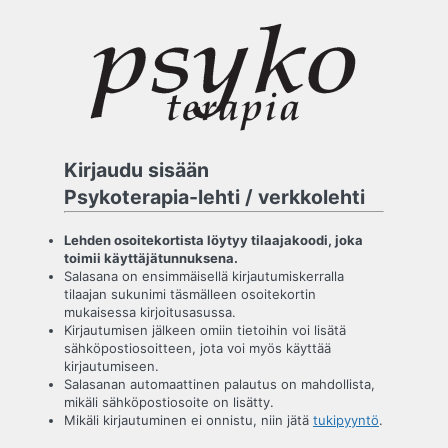
Kirjaudu
sisään
Kirjaudu sisään
Psykoterapia-lehti / verkkolehti
Lehden osoitekortista löytyy tilaajakoodi, joka
toimii käyttäjätunnuksena.
Salasana on ensimmäisellä kirjautumiskerralla
tilaajan sukunimi täsmälleen osoitekortin
mukaisessa kirjoitusasussa.
Kirjautumisen jälkeen omiin tietoihin voi lisätä
sähköpostiosoitteen, jota voi myös käyttää
kirjautumiseen.
Salasanan automaattinen palautus on mahdollista,
mikäli sähköpostiosoite on lisätty.
Mikäli kirjautuminen ei onnistu, niin jätä
tukipyyntö
.