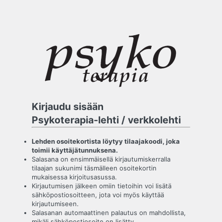
Kirjaudu sisään
Psykoterapia-lehti / verkkolehti
Lehden osoitekortista löytyy tilaajakoodi, joka
toimii käyttäjätunnuksena.
Salasana on ensimmäisellä kirjautumiskerralla
tilaajan sukunimi täsmälleen osoitekortin
mukaisessa kirjoitusasussa.
Kirjautumisen jälkeen omiin tietoihin voi lisätä
sähköpostiosoitteen, jota voi myös käyttää
kirjautumiseen.
Salasanan automaattinen palautus on mahdollista,
mikäli sähköpostiosoite on lisätty.