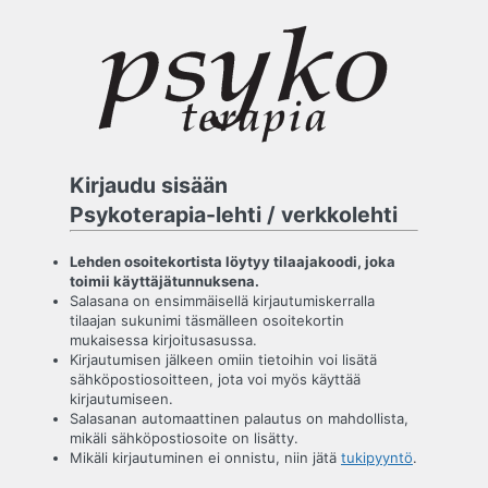
Kirjaudu
sisään
Kirjaudu sisään
Psykoterapia-lehti / verkkolehti
Lehden osoitekortista löytyy tilaajakoodi, joka
toimii käyttäjätunnuksena.
Salasana on ensimmäisellä kirjautumiskerralla
tilaajan sukunimi täsmälleen osoitekortin
mukaisessa kirjoitusasussa.
Kirjautumisen jälkeen omiin tietoihin voi lisätä
sähköpostiosoitteen, jota voi myös käyttää
kirjautumiseen.
Salasanan automaattinen palautus on mahdollista,
mikäli sähköpostiosoite on lisätty.
Mikäli kirjautuminen ei onnistu, niin jätä
tukipyyntö
.